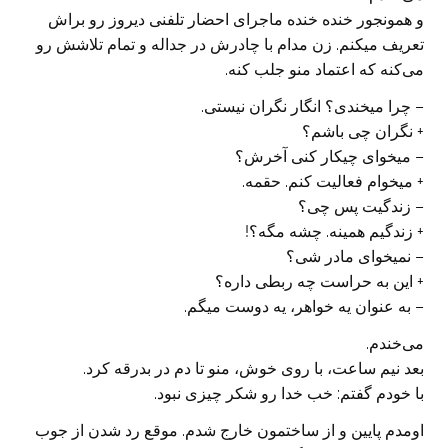
و همونجور خنده خنده ماجرای احضار تلفنی دیروز رو براش
تعریف میکنم. زن مدام با چادرش در جداله و‌ تمام تلاشش رو
می‌کنه که اعتماد منو جلب کنه.
– چرا میخندی؟ انگار نگران نیستی.
+ نگران چی باشم؟
– میخوای چیکار کنی آخرش؟
+ میخوام فعالیت کنم. حقمه.
– زندگیت پس چی؟
+ زندگیم همینه. چشه مگه؟!
– نمیخوای مادر شی؟
+ این به حراست چه ربطی داره؟
– به عنوان یه خواهر، یه دوست میگم.
می‌خندم.
بعد نیم ساعت، با روی خوش، منو تا دم در بدرقه کرد.
با خودم گفتم: خب خدا رو شکر چیزی نبود.
اومدم پایین و از ساختمون خارج شدم. موقع رد شدن از جوب