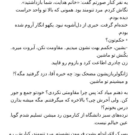
یه نفر کنار صورتم گفت: «خانم هدایت، شما بازداشتید».
نگاش کردم. مرد تنومند بود. همونی که بالا تو واحد حراست
دیده بودم.
خنده‌ام گرفت. خبری از دل‌آشوبه نبود. یکهو انگار آروم شده
بودم.
+ حکم‌تون؟
-بشین، حکمم بهت نشون میدیم… مقاومت نکن، آبروت میره..
بکُنش تو ماشین.
زن چادری اطاعت کرد و بازوم رو ‌قاپید.
ژانگولربازیشون مضحک بود: چه خبره آقا، دزد گرفتید مگه؟!
و میشینم تو ماشین.
به ذهنم میاد که: پس چرا مقاومتی نکردی؟ خودتو جمع و جور
کن.. ولی آخرش چی؟ بالاخره که میگرفتنم. مگه میشه بذارن
درس بخونم؟!
نرده‌های سبز دانشگاه از کنارمون رد میشن. تسلیم شدم گویا.
عین خیالم نیست.
پسرک لاغراندام پشت فرمون نشسته. مرد تنومند، کنارش، رو