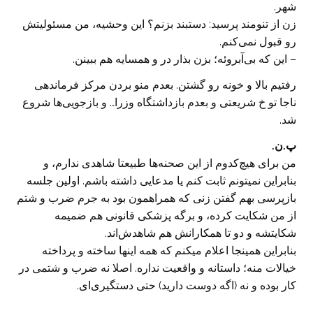
شهر.
زن از تنومند پرسید: دستبند بزنم؟ این وحشیه، من مسئولیتش
رو قبول نمی‌کنم.
– این که بی‌آبروئه؛ بزن بذار در و همسایه هم ببینن.
رفتیم بالا و خونه رو گشتن. بعدم منو بردن مرکز فرماندهی
ناجا تو خ شریعتی و بعدم بازداشتگاه وزرا…‌ و‌ بازجویی‌ها شروع
شد.
پ.ن.
من برای هیچ‌کدوم از این صحنه‌ها طبیعتا شاهدی ندارم، و
بنابراین نمیتونم ثابت کنم یا مدعایی داشته باشم. اولین جلسه
بازپرسی بهم گفتن زنی که همراهمون بود به جرم ضرب و شتم
از من شکایت کرده، و برگه پزشکی قانونی هم ضمیمه
شکایتشه و دو تا همکارانش هم شاهدش‌اند.
بنابراین همینجا اعلام میکنم که همه اینها ساخته و پرداخته
خیالات منه؛ داستانه و واقعیت نداره. اصلا نه ضرب و شتمی در
کار بوده و نه (اگه دوست دارید) حتی دستگیری‌ای.