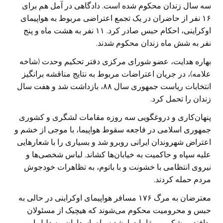
سه سال زندان محکوم شده است. دادگاهی در آمل هم برای
۱۶ نفر از حاضران در یک تجمع اعتراضی مربوط به هواپیمای
اوکراینی، احکام حبس صادر کرد. ۱۱ نفر به هشت ماه و پنج
نفر به شش ماه زندان محکوم شدند.
بهاره هدایت، عضو شورای مرکزی دفتر تحکیم وحدت (شاخه
علامه)، در جریان اعتراضات مربوط به نتایج مناقشه برانگیز
انتخابات ریاست جمهوری سال ۸۸، بازداشت شد و هفت سال
زندان را تحمل کرد.
پنهان‌کاری و دروغگویی سه روزه مقامات لشگری و کشوری
جمهوری اسلامی در فاجعه سقوط هواپیما، با موجی از خشم و
اعتراض شهروندان ایرانی روبرو شد و بسیاری را با شعارهایی
علیه سپاه و حاکمیت به خیابان‌ها کشاند. لباس شخصی‌ها و
نیروی انتظامی با خشونت و با باتوم، به تظاهرات خودجوش
مردم حمله کردند.
معترضان به مرگ ۱۷۶ مسافر هواپیمای اوکراینی در حالی به
حبس و محرومیت محکوم می‌شوند که هیچیک از مسئولان
پدافند موشکی و مقامات ارشد سپاه پاسداران، به دلیل این