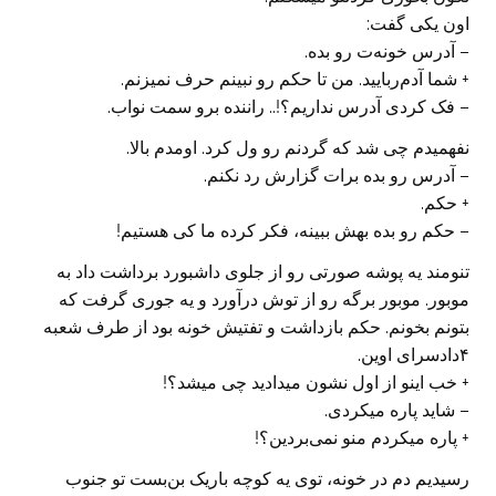
اون یکی گفت:
– آدرس خونه‌ت رو بده.
+ شما آدم‌ربایید. من تا حکم رو نبینم حرف نمیزنم.
– فک کردی آدرس نداریم؟!.. راننده برو سمت نواب.
نفهمیدم چی شد که گردنم رو ول کرد. اومدم بالا.
– آدرس رو بده برات گزارش رد نکنم.
+ حکم.
– حکم رو بده بهش ببینه، فکر کرده ما کی هستیم!
تنومند یه پوشه صورتی رو از جلوی داشبورد برداشت داد به
موبور. موبور برگه رو از توش درآورد و یه جوری گرفت که
بتونم بخونم. حکم بازداشت و تفتیش خونه بود از طرف شعبه
۴دادسرای اوین.
+ خب اینو از اول نشون میدادید چی میشد؟!
– شاید پاره میکردی.
+ پاره میکردم منو نمی‌بردین؟!
رسیدیم دم در خونه، توی یه کوچه باریک بن‌بست تو جنوب