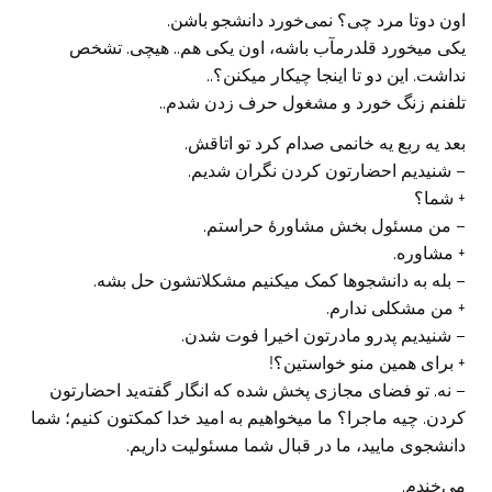
اون دوتا مرد چی؟ نمی‌خورد دانشجو باشن.
یکی میخورد قلدرمآب باشه، اون یکی هم.. هیچی. تشخص
نداشت. این دو تا اینجا چیکار میکنن؟..
تلفنم زنگ خورد و مشغول حرف زدن شدم..
بعد یه ربع یه خانمی صدام کرد تو اتاقش.
– شنیدیم احضارتون کردن نگران شدیم.
+ شما؟
– من مسئول بخش مشاورهٔ حراستم.
+ مشاوره.
– بله به دانشجوها کمک میکنیم مشکلاتشون حل بشه.
+ من مشکلی ندارم.
– شنیدیم پدرو مادرتون اخیرا فوت شد‌ن.
+ برای همین منو خواستین؟!
– نه. تو فضای مجازی پخش شده که انگار گفته‌ید احضارتون
کردن. چیه ماجرا؟ ما میخواهیم به امید خدا کمکتون کنیم؛ شما
دانشجوی مایید، ما در قبال شما مسئولیت داریم.
می‌خندم.