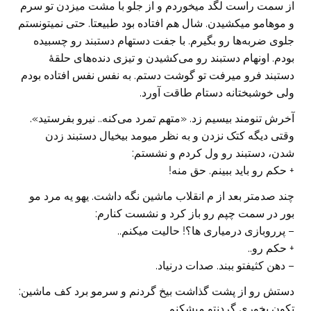
از سمت راست لگد میخوردم و از جلو با مشت میزدن تو سرم
و موهامو میکشیدن. شال هم افتاده بود طبیعتا. حتی نمیتونستم
جلوی ضربه‌ها رو بگیرم. با جفت دستهام دستبند رو چسبیده
بودم. اونهام دستبند رو می‌کشیدن و تیزی دنده‌های حلقهٔ
دستبند فرو میرفت تو گوشت دستم. به نفس نفس افتاده بودم
ولی خوشبختانه دستام طاقت آورد.
آخرش تنومند بیسیم زد. «متهم تمرد می‌کنه.. نیرو بفرستید».
وقتی دیگه کتک نزدن و به نظر میومد بیخیال دستبند زدن
شدن، دستبند رو ول کردم و نشستم:
+ حکم رو باید ببینم. حق منه!
چند صدمتر بعد از م انقلاب ماشین نگه داشت. یهو یه مرد مو
بور در سمت چپم رو باز کرد و نشست کنارم:
– پرروبازی درمیاری ها؟! حالیت میکنم..
+ حکم رو..
– دهن کثیفتو ببند. صدات درنیاد.
دستش رو از پشت گذاشت بیخ گردنم و سرمو برد کف ماشین:
تکون بخوری گردنتو میشکنم.