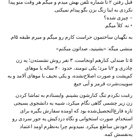
قبل رفتن ۲ تا شماره تلفن بهش میدم و میگم هر وقت منو پیدا
نکردی به اینا زنگ بزن بگو پیدام نمیکنی.
– چیزی شده؟
+ نه. کلاً میگم.
به نگهبان ساختمون حراست کارم رو میگم و میرم طبقه ۵ام.
منشی میگه: «بشینید، صداتون میکنم»
۵ تا صندلی کنارهم اونجاست. ۳ نفر روش نشسته‌ن؛ یه زن
چادری و ۲تا مرد؛ یکی تنومند، حدود ۴۰ ساله با موهای
کم‌پشت و صورت اصلاح‌نشده، و یکی نحیف با موهای آلامد و یه
سوییت‌شرت قرمز و آبی جیغ.
رغبت نکردم تنگ کنارشون بشینم. وایستادم به تماشا کردن.
زن زیر چشمی گاهی نگام میکرد، شبیه یه دانشجوی بسیجی
تازه فارغ‌التحصیل‌شده‌ بود که اومده سفارش بگیره برای
استخدام. صورت استخوانی و نگاه دزدکیش یه جور سردی رو
از خودش ساطع میکرد. نمیدونم چرا به‌نظرم اومد اعتماد
به‌نفسش کمه.