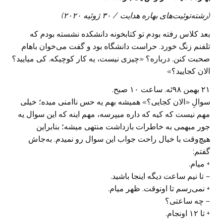
(رشته‌توئیت‌های بهاره هدایت /
۳۰
ژوئیه
۲۰۲۰)
بعد کلاس رفته بودم تو کتابخونه دانشکده نشسته بودم که
تلفنم زنگ خورد. حراست دانشگاه بود و گفت می‌خوان باهام
صحبت کنن. درباره؟ «چیزی نیست، یه کار کوچیکه. کی میایید؟
الان کجایید؟»
۲۱ بهمن ۹۸ئه. ساعت ۱۰ صبح.
سوالِ «الان کجایی؟» همیشه بهم یه حس ناامنی میده؛ خیلی
مهم نیست که کیه که داره میپرسه، مهم اینه که این سوال یه
جور مبهمی به خاطرات بازداشت منتهی میشه؛ بنابراین
هیچ‌وقت با خیال راحت جواب این سوال رو نمیدم. به‌جاش
گفتم:
+ میام.
– تا نیم ساعت دیگه اینجا باشید.
+ نمی‌رسم تا اونوقت. ظهر میام.
– چه ساعتی؟
+ تا ۱۲ اونجام.