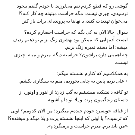
گوشی رو که قطع کردم تنم می‌لرزید. با خودم گفتم بیخود
ترسیدی، چیزی نیست. مگه حراست میتونه چه کار کنه؟!
می‌خوان تهدیدت کنند، یا نهایتا یه پرونده‌ای برات باز کنن.
سوال: حالا الان به کی بگم که حراست احضارم کرده؟
لیست آدمهایی که ممکن بود بهشون زنگ بزنم تو ذهنم ردیف
میشه؛ اما دستم نمیره زنگ بزنم.
چه اهمیتی داره براشون؟ حراسته دیگه. میرم و میام. چیزی
نیست.
به همکلاسیم که کنارم نشسته میگم:
+ علی بریم پایین یه چایی بخوریم، منم یه سیگاری بکشم.
تو کافه دانشکده میشینیم به گپ زدن؛ از اینور و اونور، از
داستان زندگیمون. پرت و پلا. تو دلم آشوبه.
از قیافه خونسرد خودم خنده‌م میگیره؛ من الان کدومم؟ اونی
که ترسیده؟ یا اونی که اینجا نشسته پرت و پلا میگه و میخنده؟!
«من باید برم. میرم حراست و برمیگردم».