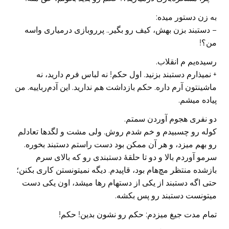
به زن دستور میده:
– دستبند بزن بهش، کیف رو بگیر.. پرروبازی درمیاری واسه
من؟!
رسیده‌یم م انقلاب.
+ نمیذارم دستبند بزنید. اول حکم! نه لباس فرم دارید، نه
ماشینتون آرم داره. حکم بازداشت هم ندارید. این آدم‌رباییه. من
پیاده میشم.
دو نفری هجوم آوردن سمتم.
کوله رو چسبیدم و خم شدم روش. ولی مشت و لگدها تعادلم
رو بهم میزد، و هر آن ممکن بود دست راستم دستبند بخوره.
سرمو آوردم بالا و دو تا حلقهٔ دستبندی رو که بالای سرم
بازشده منتظر مچ‌هام بود، قاپیدم. دیگه نمیتونستن کاری بکنن؛
حتی اگه دستبند از یکی از دستهام رها میشد، اون یکی دست
میتونست دستبند رو پس بکشه.
تمام مدت جیغ میزدم: حکم رو نشون بدین! حکم!