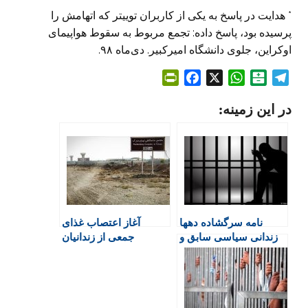
* هدایت در پاسخ به یکی از کاربران توییتر که اتهامش را
پرسیده بود، پاسخ داده: تجمع مربوط به سقوط هواپیمای
اوکراین، جلوی دانشگاه امیرکبیر. دی‌ماه ۹۸.
P
F
X
W
B
T
r
a
h
a
e
در این زمینه:
i
c
a
l
l
n
e
t
a
e
t
b
s
t
g
F
o
A
a
r
r
o
p
r
a
i
k
p
i
m
e
n
نامه سرگشاده دهها
آغاز اعتصاب غذای
n
زندانی سیاسی سابق و
جمعی از زندانیان
d
کنونی: درخواست برای
سیاسی ایران
l
لغو مصوبه شورای
y
امنیت ملی