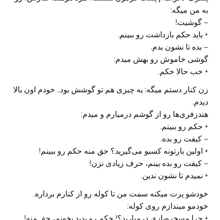
به من میگه:
– گوشیت!
+ باید حکم بازداشت رو ببینم.
– بده تا نشون بدم.
گوشی خاموش رو بهش میدم:
+ خب حالا حکم.
زن کنار دستم میگه: یه چیزی هم تو گوشش بود.. خودم اون بالا
دیدم.
هندزفری‌ها رو از گوشم درمیارم و میدم:
+ حکم رو ببینم.
– کیفت رو بده.
+ اولین بارتونه کسیو می‌گیرید؟ حق منه حکم رو ببینم!
– کیفت رو بده بینم، حرف زیادی نزن!
+ نمیدم تا نشون ندین.
خودشو پرت میکنه سمت من تا کوله رو از کنارم برداره.
خودمو میندازم روی کوله:
+ چرا مسخره‌بازی درمیارید؟! حکم رو بدید بخونم، حق منه!