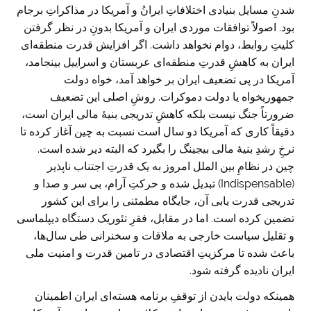
شدنِ مسایل بنیادی اختلافاتِ ایرانُ و آمریکا در مذاکراتِ برجام
بود. اصولاً توافقات موردی ایران و آمریکا بدونِ در نظر گرفتن
کلیتِ روابط، دوام نخواهد داشت. اگر افزایش قدرت منطقه‌ای
ایران به کاهشِ قدرتِ منطقه‌ای عربستان و اسراییل بینجامد،
آمریکا در پی تضعیف ایران بر خواهد آمد، خواه دولت
جمهوریخواه یا دولت دموکرات. روشِ اصلی این تضعیف
ضرورتاً جنگ نیست بلکه کاهشِ تدریجی بنیۀ مالی ایران است،
دقیقاً کاری که آمریکا دو سال است نسبت به چین آغاز کرده تا
نرخِ رشدِ بنیۀ مالی بیجینگ را بگیرد که البته دیر شده است.
چین در نظامِ بین الملل امروز به یک قدرتِ اجتناب ناپذیر
(Indispensable) تبدیل شده و حرکتِ آرام، بی سر و صدا و
تدریجی قدرت یابی آن، جایگاه مطمئنی را برای این کشور
تضمین کرده است. اما در مقابل، فقرِ تئوریک دستگاه دیپلماسی
و تقلیل سیاست خارجی به ملاقات و سخنرانی طی سال‌ها،
باعث شده تا مرکزیتِ اقتصادی در تامین قدرت و امنیت ملی
ایران نادیده گرفته شود.
همینکه دولت بایدن از توقفِ برنامه هسته‌ای ایران اطمینان