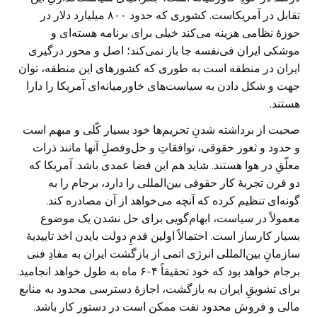
تقابل در آمریکاست. کشوری که حدود ۸۰۰ میلیارد دلار در
حوزۀ نظامی هزینه می‌کند خیلی برای برنامه هسته‌ای و
موشکی ایران فی‌نفسه جا باز نمی‌کند؛ اصل و محور درگیری
ایران در منطقه است به طوری که کشورهای این منطقه، توان
جهت و شکل دادن به سیاست‌های خاورمیانه‌ای آمریکا را دارا
هستند.
صحبت از برداشته شدنِ تحریم‌‌ها خود بسیار کّلی و مبهم است
و حدود و ثغور حقوقی، توافقاتِ و حل‌وفصلِ آنها مانند ذرات
معلّقِ در هوا هستند. شاید هم این فضا عمدی باشد. آمریکا که
دو قرن تجربۀ کار حقوقی بین‌المللی را دارد، برجام را به
گونه‌ای تنظیم کرده که آنچه می‌خواهد از آن مصادره کند.
معمولاً در سیاست، ابهام‌گویی برای حل نشدن یک موضوع
بسیار کارساز است. احتمالاً اولین قدمِ دولت بایدن اخذ تاییدیۀ
سازمانِ بین‌المللی انرژی اتمی از بازگشت ایران به مفادِ فنی
برجام خواهد بود که خود تحقیقاً ۴-۶ ماه به طول خواهد انجامید.
برای تشویقِ ایران به بازگشت، اجازۀ دسترسی محدود به منابع
مالی و فروش محدود نفت ممکن است در دستور کار باشد.