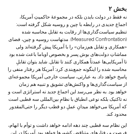
بخش ۲
نه فقط در دولت بایدن بلکه در مجموعۀ حاکمیتِ آمریکا،
اجماع جدیدی در رابطه با چین و روسیه شکل گرفته است:
تنظیم سیاست‌گذاری‌ها از رقابت به تقابل محاسبه شده
(Measured Confrontation). مدتهاست روسیه و چین، فضای
«همکاری و تقابل هم‌زمان» را با آمریکا پیش گرفته‌اند ولی
مماشاتِ دولت‌های بوش پسر و بخصوص اوباما باعث شده بود
تا آمریکایی‌ها عمدتاً همکاری کنند تا تقابل. شاید بتوان تقابلِ
محاسبه شده را اینگونه جمع‌بندی کرد: آمریکا هر رفتار منفی را
پاسخ خواهد داد. به عبارتی، سیاست خارجی آمریکا مجموعه‌ای
از سیاست‌گذاری‌ها و واکنش‌های تشویق و تنبیه هم زمان
خواهد بود. به نظر می‌رسد این اجماع جدید نه استراتژی است و
نه تاکتیک بلکه نوعی انطباق با نظامِ بین‌المللی سه قطبی است
که آمریکا می‌خواهد میدانِ عملِ دو قطب دیگر را حتی‌المقدور
محدود کند.
این نظام سه قطبی چند دهه ادامه خواهد داشت و توأم با ابهام،
فرصت و رفتارهای متناقض کشورها خواهد بود. آمریکا در این