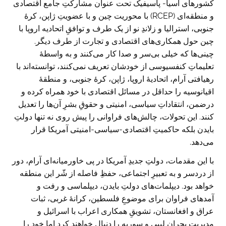
کشور‌های آسیا- پاسیفیک تحت عنوان مشارکتِ جامع اقتصادی
و منطقه‌ای (RCEP) با محوریت چین و با عضویتِ ژاپن، کرۀ
جنوبی، استرالیا و زلاندِ نو از یک طرف و توافقِ اتحادیه اروپا با
چین حول همکاری‌های اقتصادی و تجارت از طرف دیگر.
چینی‌ها که خیلی بی‌سر و صدا کار می‌کنند و به واسطۀ
تعلیماتِ کنفسیوسی از خودشان تعریف نمی‌کنند، توانسته‌‌اند با
رهیافتی آرام، اتحادیۀ اروپا، ژاپن، کرۀ جنوبی، و منطقۀ
اقیانوسیه را حداقل در مسائل اقتصادی با خود همراه کرده و
درضمن، انتقاداتِ سیاسی، امنیتی و حقوقِ بشرِ آن‌ها را تعدیل
کنند. این تحولات، چالش‌های فراوانی را پیش روی نه تنها دولتِ
بایدن بلکه حاکمیتِ اقتصادی-سیاسی-امنیتی آمریکا قرار
می‌دهد.
با این مقدمات، دولتِ جدیدِ آمریکا در پی خاورمیانه‌ای آرام، دور
از دردسر و به تعبیرِ اجتماعی، حفظِ فاصله از شّر این منطقه
خواهد بود. دیپلمات‌های دولتِ بایدن، دیپلماسی و رفت و
آمدهای فراوان برای موضوعِ فلسطین، کرانۀ غربی، ثبات
عراق و افغانستان، تشویقِ همکاری اعراب با اسرائیل و
مدیریت بحران لیبی و سوریه را دنبال خواهند کرد اما خود را