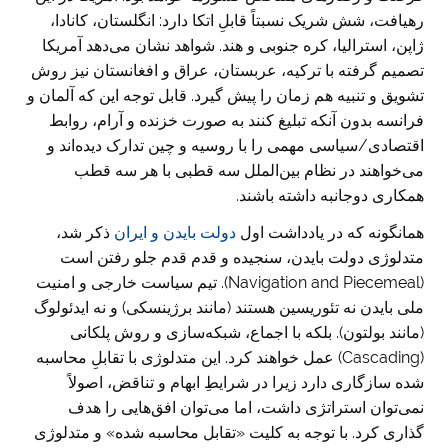
رهیافت، شش شریک نسبتاً قابلِ اتکا دارد: انگلستان، کانادا،
ژاپن، استرالیا، کره جنوبی و هند. شواهد نشان می‌دهد آمریکا
تصمیم گرفته با ترکیه، عربستان، عراق و افغانستان نیز روش
تشویق و تنبیه هم زمان را پیش گیرد. قابل توجه این که آلمان و
فرانسه بدون آنکه تبلیغ کنند به صورت خزنده و آرام، روابط
اقتصادی/سیاسی مهمی را با روسیه و چین تدارک دیده‌اند و
می‌خواهند در نظام بین‌الملل سه قطبی با هر سه قطب
همکاری دوجانبه داشته باشند.
همانگونه که در یادداشت اول
دولت بایدن و ایران
ذکر شد،
متدلوژی دولت بایدن، سنجیده و قدم قدم جلو رفتن است
(Navigation and Piecemeal). تیم سیاست خارجی و امنیت
ملی بایدن نه تئوریسین هستند (مانند برژینسکی) و نه ایدئولوگ
(مانند بولتون). بلکه با اجماع، شبکه‌سازی و روش پلکانی
(Cascading) عمل خواهند کرد. این متدلوژی با تقابلِ محاسبه
شده سازگاری دارد زیرا در شرایطِ ابهام و تناقض، اصولاً
نمی‌توان استراتژی داشت، اما می‌توان افق‌هایی را هدف
گذاری کرد. با توجه به کلیت «تقابل محاسبه شده» و متدلوژی