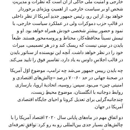
خارجی و امنیت ملی حاکی از آن است که نظرات و مدیریتِ
شخص او بر سیاست خارجی، از اهمیتِ ویژه‌ای برخوردار
خواهد بود. از این رو، رئیس جمهور جدیدِ آمریکا از نظرِ داخلی
در قالبِ حزب دموکرات ولی در عملکرد سیاست خارجی، با
نمود و حضور بیشترِ شخصی خودش همراه خواهد بود. او و
تیمش نسبتاً محافظه‌کار، محتاط و پروسه‌محور هستند. طبعاً
بایدن در سِنی نیست که ریسک کند و در هر تصمیمی، میراث
خود را در نظر خواهد داشت. آنچه این نویسنده از سناتور بایدن
در قالب اجلاسِ داوس به یاد دارد، تفاسیرِ فوق را تایید می‌کند.
چه بایدن رییس جمهور می‌شد چه ترامپ، موضوعِ اوّل آمریکا
در صحنۀ جهانی در حد ۶۰-۷۰ درصد «چالش‌های اقتصادی و
امنیتی چین» می‌بود. سپس: روسیه، اتحادیۀ اروپا، بازسازی
روابط دوجانبه با انگلستان، موضوع محیطِ زیست،
چندجانبه‌گرایی برای تعدیل کرونا و احیای جایگاه اقتصادی
آمریکا در جهان.
دو اتفاقِ مهم در ماه‌های پایانی سال ۲۰۲۰ اقتصاد آمریکا را با
چالش‌های بسیار جدی بین‌المللی رو به رو کرد: توافقِ تعرفه‌ای