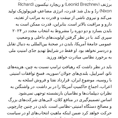
برژنف (Leonid Brezhnev) و ریچارد نیکسون (Richard
Nixon) ردُ و بدل شد: قدرت، انرژی مضاعفِ فیزیولوژیک تولید
می‌کند و نیروی ناشی از سِمَت و قدرت به مراتب از تغذیه،
دارو و مراقبت بالاتر است. بنابراین، قدرت ممکن است به
بایدن بسازد و دو دوره را مشروط به انتخاب مجدد در ۲۰۲۴
سپری کند. با در نظر گرفتن اولویت‌های داخلی و وضعیتِ
عمومی جامعۀ آمریکا، بایدن در صحنۀ بین‌المللی به دنبال تقابل
و دردسر نخواهد بود. او فقط در شرایطِ تهدیدِ جدّی امنیتِ ملی
به برخورد نظامی مبادرت خواهد ورزید.
باید در نظر داشت که رهیافتِ ترامپ نسبت به چین، هزینه‌های
ناتو، اسراییل، بلندی‌های جولان/سوریه، فسخِ توافقات امنیتی
با روسیه، موضوعِ ایران، قرارداد نفتا و فروش اسلحه به
اعراب، اجماعِ حاکمیتِ آمریکا را در بر داشت. در واشنگتن به
نظراتِ دیپلمات‌ها و نظامیان بازنشسته توجهی نمی‌شود.
اساس تصمیم‌گیری در منافع کلان، لابی‌های شرکت‌های بزرگ
و مصالحِ دستگاه امنیتی-نظامی است. بایدن در چنین چارچوبی
حرکت خواهد کرد ضمن اینکه ماهیتِ انتخاب‌های او در سیاست