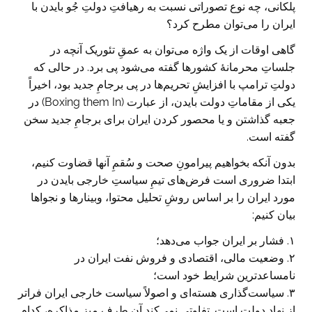
پلکانی، چه نوع تصوراتی نسبت به رهیافتِ دولتِ جُو بایدن با
ایران را می‌توان مطرح کرد؟
گاهی اوقات از یک واژه می‌توان به عمقِ تئوریک آنچه در
جلساتِ محرمانۀ کشورها گفته می‌شود پی برد. در حالی که
دولتِ ترامپ با افزایشِ تحریم‌ها در پی برجامِ جدید بود، اخیراً
یکی از مقاماتِ دولت بایدن، از عبارت (Boxing them In) در
جعبه گذاشتن و یا محصور کردن ایران برای برجامِ جدید سخن
گفته است.
بدون آنکه بخواهیم پیرامونِ صحت و سُقمِ آنها قضاوت کنیم،
ابتدا ضروری است فرض‌های تیمِ سیاستِ خارجی بایدن در
مورد ایران را بر اساس روشِ تحلیل محتوا، وبینارها و نجواها
بیان کنیم:
۱. فشار بر ایران جواب می‌دهد؛
۲. وضعیت مالی، اقتصادی و فروش نفت ایران در
نامساعدترین شرایط خود است؛
۳. سیاست‌گذاری هسته‌ای و اصولاً سیاست خارجی ایران فراتر
از نهادِ دولت است. تفاوتی نمی‌کند آن طرف میز مذاکره، کدام