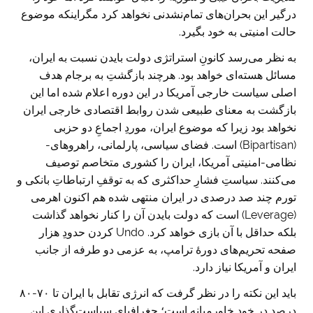
درگیر این بحران‌های تمام‌نشدنی نخواهد کرد مگراینکه موضوع
حالت امنیتی به خود بگیرد.
به نظر می‌رسد کانونِ استراتژی دولت بایدن نسبت به ایران،
مسائل هسته‌ای خواهد بود. هرچند بازگشتِ به برجام هدف
اصلی سیاست خارجی آمریکا در این دوره اعلام شده اما این
بازگشت به معنای طبیعی شدن روابط اقتصادی خارجی ایران
نخواهد بود زیرا که موضوع ایران، موردِ اجماعِ دو حزبی
(Bipartisan) است. فضای سیاسی، پارلمانی، راهروهای-
نظامی-امنیتی آمریکا، ایران را کشوری متخاصم توصیف
می‌کنند. سیاستِ فشارِ حداکثری که به توقفِ ارتباطاتِ بانکی و
تورم چند صد درصدی در ایران منتهی شده هم اکنون اهرمی
(Leverage) است که دولت بایدن آن را کنار نخواهد گذاشت
بلکه حداقل با آن بازی خواهد کرد. Undo کردن حدودِ هزار
صفحه تحریم‌‌های دورۀ ترامپ، به عزمی دو طرفه از جانب
ایران و آمریکا نیاز دارد.
باید این نکته را در نظر گرفت که انرژی تقابل با ایران تا ۷۰-۸۰
درصد در خودِ خاورمیانه است؛ جغرافیای سیاست‌گذاریِ این