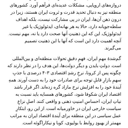
دروازه‌های اروپایی، مشکلات عدیده‌ای فرآهم آورد. کشورهای
منطقه نیز به دنبال تحدید قدرت و ثروت ایران هستند، زیرا در
درون ذهن آن‌ها، ایران در پی مشارکت نیست، بلکه اهداف
سلطه‌جویانه دارد، حالا به هر بهانه‌ای، ایدئولوژیک یا غیر
ایدئولوژیک. این که این ذهنیتِ آنها صحت دارد یا نه، مهم نیست.
آنچه اهمیت دارد این است که آنها با این ذهنیت تصمیم
می‌گیرند.
گم‌شدۀ مهمِ ایران، فهمِ دقیقِ تحولات منطقه‌ای و بین‌المللی
است. دولتِ بایدن و دیگر دولت‌ها، این هدف را در نظر دارند که
چگونه پس از کرونا، نرخِ رشدِ اقتصادی ۳-۴ درصدی با جذبِ
سهمِ بازارِ قابلِ توجه برای صادرات خود را به دست آورند. همهِ
آیندۀ خود را به افزایش نرخ مازاد گره زده‌‌اند. اگر قرار باشد
اقتصاد ایران شکوفا شود، کشورهای همسایه باید نسبت به
نیاتِ ایران، احساسِ امنیتِ ذهنی و واقعی کنند. اصلِ نزاعِ
سیاست خارجی ایران در خاورمیانه است. از این رو، ابتکارِ
عمل سیاسی در این منطقه برای آیندۀ اقتصاد ایران به مراتب
مهمتر از بهبودِ روابط با بولیوی، کوبا و نیکاراگوئه است.