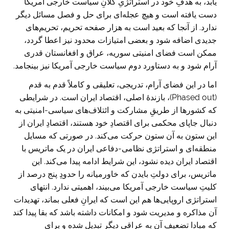
یابد، به هدفِ خود در استراتژیِ کلانِ سیاست خارجی آمریکا
دست یافته است و هیچ عجله‌ای برای حل و فصل مسائل دیگر
ندارد. از آنجا که بعید است به هزار صفحه تحریم، تحریم‌های
جدیدی اضافه شود و بعضی امتیازات محدود نیز اعطا گردد،
ممکن است فضای امنیتی سوریه، عراق و افغانستان قدری
آرام شود و به دستاورد دوم سیاست خارجی آمریکا نیز بینجامد.
اما در این فضای آرام، تدریجی، تعلیقی و کاملاً قدم به قدم
(Phased out)، بازندۀ اصلی، اقتصاد ایران است. در شرایطی
که کشورها از طریقِ مشارکت و ائتلاف‌های سیاسی-امنیتی به
دنبال جاپای محکمی برای اقتصادِ خود هستند، اقتصادِ ایران از
این ستون به آن ستون حرکت می‌کند. در صورتی که مسایل
منطقه‌ای و استراتژی نظامی-دفاعی ایران در یک ماتریس با
اقتصاد ایران دیده نشود، این شرایط ادامه پیدا می‌کند. این
ماتریس، برای دولتِ بایدن که خاورمیانه را حدودِ پنج درصد از
کلیتِ سیاست خارجی آمریکا می‌بیند، اهمیتی ندارد. انتهای
استراتژی اروپایی‌ها هم این است که ایرانِ فعلی بماند، تهدیدات
آن مذاکره و مدیریت شود و امکانات داشته باشد که بقا پیدا کند
که مبادا تضعیف آن به عراقی دیگر تبدیل شده و برای