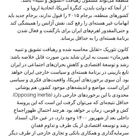
منطقه می‌تواند مشمول رهیافت «تشویق و تنبیه» باشد؛
* از آنجا که دولتِ بایدن، کنگرۀ آمریکا، اتحادیۀ اروپا و
کشورهای منطقه، برجام ۲۰۱۵ را قبول ندارند، برجامِ جدید باید
ابهاماتِ غیر هسته‌ای را رفع کند، نقش آژانس را همیشگی کند
و حتی‌المقدور اهرم‌های ایران برای بازگشت و فعال شدن
برنامۀ هسته‌ای را به حداقل برساند.
کانون تئوریک «تقابل محاسبه شده و رهیافت تشویق و تنبیه
هم‌زمان» نسبت به ایران شاید بدین صورت قابل خلاصه باشد:
رشد و توسعۀ اقتصادی و کاهشِ بحران‌های اجتماعی در ایران
تابع بازبینی در برنامۀ هسته‌ای و سیاست خارجی ایران خواهد
بود. آن سوی برخوردهای آمریکا، واقعیت‌های فکری و سیاسی
ایران است. مواضع و اندیشه‌های موجود کشور، هم پوشانی
محدودی با این برخوردهای خارجی دارد (Opposing Inertia).
حداقل نتیجه‌ای که می‌توان گرفت این است که این پروسۀ
کش و قوس، زمان بر خواهد بود. هرچند احتمالِ ظهورِاجماعِ
داخلی بعد از شهریور ۱۴۰۰ وجود دارد، در عین حال، انسداد
رشد و توسعه اقتصادی از یک طرف و تداومِ فقدانِ
سرمایه‌گذاری و همکاری بانکی و تجاری خارجی از طرف دیگر