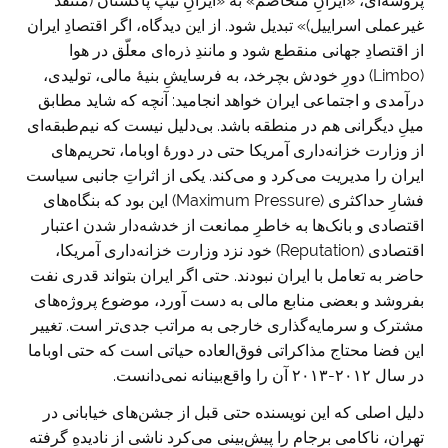
پروسه‌ای، «ایرانِ متخاصم» به «ایرانِ تیپ پاکستان (منتقد
غیرعملی اسراییل)» تبدیل شود. از این دیدگاه، اگر اقتصادِ ایران
از اقتصادِ جهانی منقطع شود و مانندِ ذره‌ای معلّق در هوا
(Limbo) دورِ خودش بچرخد، به فرسایشِ بنیۀ مالی، تولیدی،
درآمدی و اجتماعی ایران خواهد انجامید: آنچه که شاید مطابق
میلِ دیگرانی هم در منطقه باشد. بی‌دلیل نیست که نیم‌طبقه‌ای
از وزارت خزانه‌داری آمریکا حتی در دورۀ اوباما، تحریم‌های
ایران را مدیریت می‌کرد و می‌کند. یکی از اثراتِ جانبی سیاست
فشارِ حداکثری (Maximum Pressure) این بود که بنگاه‌های
اقتصادی و بانک‌ها به خاطرِ ممانعت از خدشه‌دار شدن اعتبار
اقتصادی (Reputation) خود نزد وزارت خزانه‌داری آمریکا،
حاضر به تعامل با ایران نبودند. حتی اگر ایران بتواند قدری نفت
بفروشد و بعضی منابع مالی به دست آورد، موضوع پروژه‌های
مشترک و سرمایه‌گذاری خارجی به مراتب جدی‌تر است. تغییر
این فضا محتاج مذاکراتی فوق‌العاده حیاتی است که حتی اوباما
در سال ۲۰۱۲-۲۰۱۳ آن را واقع‌بینانه نمی‌دانست.
دلیل اصلی که این نویسنده حتی قبل از جشن‌های خیابانی در
تهران، ناکامی برجام را پیش‌بینی می‌کرد ناشی از نادیدهِ گرفته