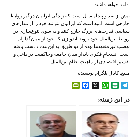
ادامه خواهد داشت.
بیش از صد و پنجاه سال است که زندگی ایرانیان درگیر روابط
خارجی است. امید است که ایرانیان بتوانند خود را از مدارهای
سیاسی قدرت‌های بزرگ خارج کنند و به سوی تنوع‌سازی در
روابط بین‌الملل خود بروند. اندونزی که خود از بنیان‌گذاران
نهضتِ غیرمتعهد‌ها بوده از دو طریق به این هدف دست یافته
است: انسجامِ فکری پایدارِ میان جامعه وحاکمیت در داخل و
تفسیرِ اقتصادی از ماهیتِ نظام بین‌الملل.
منبع: کانال تلگرام نویسنده
P
F
X
W
B
T
r
a
h
a
e
در این زمینه:
i
c
a
l
l
n
e
t
a
e
t
b
s
t
g
F
o
A
a
r
r
o
p
r
a
i
k
p
i
m