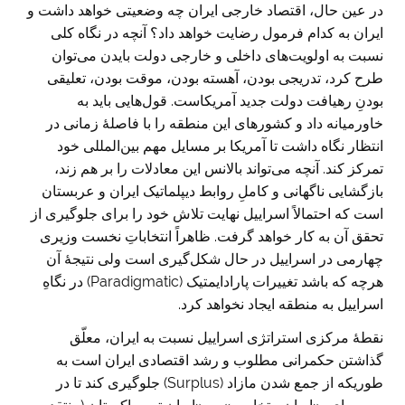
در عین حال، اقتصاد خارجی ایران چه وضعیتی خواهد داشت و
ایران به کدام فرمول رضایت خواهد داد؟ آنچه در نگاه کلی
نسبت به اولویت‌های داخلی و خارجی دولت بایدن می‌توان
طرح کرد، تدریجی بودن، آهسته بودن، موقت بودن، تعلیقی
بودنِ رهیافت دولت جدید آمریکاست. قول‌هایی باید به
خاورمیانه داد و کشورهای این منطقه را با فاصلۀ زمانی در
انتظار نگاه داشت تا آمریکا بر مسایل مهم بین‌المللی خود
تمرکز کند. آنچه می‌تواند بالانس این معادلات را بر هم زند،
بازگشایی ناگهانی و کاملِ روابط دیپلماتیک ایران و عربستان
است که احتمالاً اسراییل نهایت تلاش خود را برای جلوگیری از
تحقق آن به کار خواهد گرفت. ظاهراً انتخاباتِ نخست وزیری
چهارمی در اسراییل در حال شکل‌گیری است ولی نتیجۀ آن
هرچه که باشد تغییرات پارادایمتیک (Paradigmatic) در نگاهِ
اسراییل به منطقه ایجاد نخواهد کرد.
نقطۀ مرکزی استراتژی اسراییل نسبت به ایران، معلّق
گذاشتن حکمرانی مطلوب و رشد اقتصادی ایران است به
طوریکه از جمع شدن مازاد (Surplus) جلوگیری کند تا در