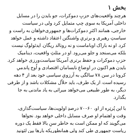
بخش ۱
هرچند واقعیت‌های حزبِ دموکرات، جو بایدن را در مسایل
داخلی آمریکا به سوی چپ متمایل کرد ولی در سیاست
خارجی، همانند اکثرِ دموکرات‌ها و جمهوری‌خواهان به راست و
سیاستِ رهبری و برتریِ واشنگتن اعتقاد داشته و عمل خواهد
کرد. او نه باراک اوباماست و نه رونالد ریگان. ایدئولوگ نیست
بلکه می‌سنجد و جلو می‌رود. او در مثلثِ واقعیت، دینامیک
حزبِ دموکرات و حفظ برتری آمریکا سیاست‌ورزی خواهد کرد.
بایدن هم اکنون در اوضاعِ نابسامان اقتصادی و اُوج پاندمیِ
کرونا در سن ۷۸ سالگی به آرزویِ سیاسی خود بعد از ۴ دهه
رسیده است. از یک طرف، باید حلاّل مشکلات باشد و از طرفی
دیگر، به طور طبیعی می‌خواهد میراثی به یاد ماندنی به جا
بگذارد.
با این پُرتِره از او، ۶۰-۷۰ درصدِ اولویت‌ها، سیاست‌گذاری،
وقت و اهتمام او صرف مسایل داخلی خواهد بود. نجواها
می‌گویند که او ممکن است به خاطر سنِ بالا فقط یک دوره
ریاست جمهوری طی کند ولی همانطوریکه بارها بین لئونید