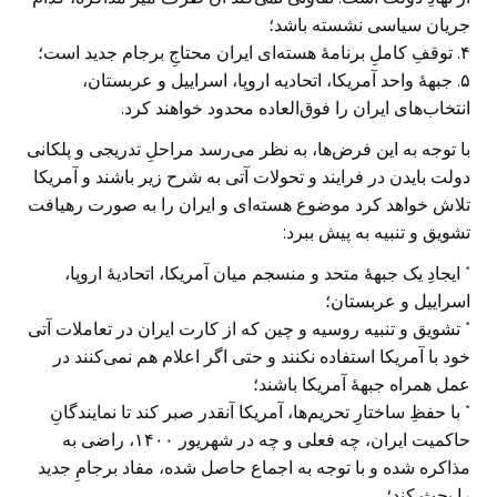
جریان سیاسی نشسته باشد؛
۴. توقفِ کاملِ برنامۀ هسته‌ای ایران محتاجِ برجام جدید است؛
۵. جبهۀ واحد آمریکا، اتحادیه اروپا، اسراییل و عربستان،
انتخاب‌های ایران را فوق‌العاده محدود خواهند کرد.
با توجه به این فرض‌ها، به نظر می‌رسد مراحلِ تدریجی و پلکانی
دولت بایدن در فرایند و تحولات آتی به شرح زیر باشند و آمریکا
تلاش خواهد کرد موضوع هسته‌ای و ایران را به صورت رهیافت
تشویق و تنبیه به پیش ببرد:
* ایجادِ یک جبهۀ متحد و منسجم میان آمریکا، اتحادیۀ اروپا،
اسراییل و عربستان؛
* تشویق و تنبیه روسیه و چین که از کارت ایران در تعاملات آتی
خود با آمریکا استفاده نکنند و حتی اگر اعلام هم نمی‌کنند در
عمل همراه جبهۀ آمریکا باشند؛
* با حفظِ ساختارِ تحریم‌ها، آمریکا آنقدر صبر کند تا نمایندگانِ
حاکمیت ایران، چه فعلی و چه در شهریور ۱۴۰۰، راضی به
مذاکره شده و با توجه به اجماع حاصل شده، مفاد برجامِ جدید
را بحث کند؛