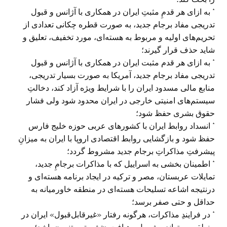
* به ازای هر قدمِ مثبتِ ایران در همکاری با آژانس و قبول
تدریجی مفاد برجام جدید، به صورت قطره چکانی تعدادی از
تحریم‌های اولیه و مربوط به هسته‌ای، مورد تخفیف، تعلیق و
شاید حذف قرار گیرند؛
* به ازای هر قدم مثبت ایران در همکاری با آژانس و قبول
تدریجی مفاد برجام جدید، آمریکا به صورت بسیار تدریجی،
منابع مالی مسدود ایران را با شرایط ویژه آزاد کند، دخالتِ
سیستم‌های امنیتی خارجی در ایران محدود شود ولی فشار
حقوق بشری حفظ شود؛
* انسداد روابط ایران با کشورهای عربی حوزه خلیج فارس
حفظ شود و بازگشایی روابط اقتصادی اروپا با ایران به میزانِ
پیشرفتِ مذاکراتِ برجام جدید مشروط گردد؛
* اطمینان بخشی به اسراییل که با مذاکرات برجامِ جدید،
تمایلات عربستان، مصر و ترکیه در ایجاد برنامه هسته‌ای و
درنتیجه اشاعه تسلیحات هسته‌ای در منطقه خاورمیانه به
حداقل و حتی صفر برسد؛
* در فرایندِ مذاکرات، هرگونه رفتار «غیرقابل‌قبول» ایران در