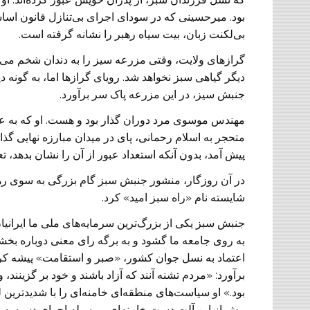
بود. میرحسینی که در سودای اجرای بی‌تنازل قانون اس
بی‌لکنت زبان، بیت سیاه رهبر را نشانه گرفته است.
گراز‌های ‌ولایت، وقتی مزرعه سیز را به دندان شخم می‌ز
دیگر گیاهی سبز نخواهد شد. رویای گراز‌ها اما، به گونه 
جنبش سیز، در این مزرعه پاک سر برآورد.
مهندس موسوی مرد دوران گذار بود و هست. او که به ع
متحجر به اسلام رحمانی، پای در میدان مبارزه نهایی گذا
پیش آمد، بدون آنکه استعداد عبور از آن را نشان بدهد، ت
در آن روزگار، منشور جنبش سبز گام بزرگی به سوی رهای
شایسته نام «راه سبز امید» کرد.
جنبش سبز یکی از بزرگ‌ترین سرمایه‌های ملی ما ایرانی
به روی جامعه ما گشود و به برگه رای معنی دوباره بخشی
اعتماد به نسل جوان کشور، «صبر و استقامت» پیشه کرد،
برآورد: «مردم تشنه آنند که آزاد باشند و خود بر گزینند،
بود.» او سیاست‌های منطقه‌ای خامنه‌ای را با شدیدترین 
بیش از این آلت دست خامنه‌ای و وسیله اجرای دسيسه