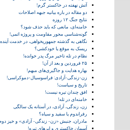
آتش نهفته در خاکستر گرم!
دو مقاله در باره بیانیه جبهه اصلاحات
نتایج جنگ ۱۲ روزه
خامنه‌ای، مانعی که باید حذف شود؟
گونه‌شناسی محور مقاومت و پروژه اتمی!
نگاهی به گذشته جمهوریخواهی، در خدمت آینده!
ریسک به موقع یا خودکشی؟
نظام در تله تاخیر مرگ پدر خوانده!
۲۵ فروردین و بعد از آن!
بهاره هدایت و جاگیری‌های مبهم!
زن-زندگی-آزادی: فراسوسیال-دموکراسی!
تاریخ و سیاست!
افق چندان تیره نیست!
خامنه‌ای در تله!
زن، زندگی، آزادی، در آستانه یک سالگی
رفراندوم یا سفید و سیاه؟
مادران، جنبش «زن- زندگی- آزادی» و خیز دوم
آسمان خاکستری و ابر‌های تیره!