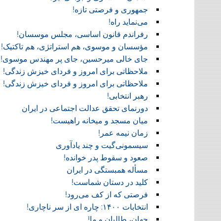
جمهوری و فرصتی تازه!
می‌نماید راه!
رفراندم قانون اساسی، مجلس موسسان!
مؤسسان و موسوی، هم استراتژی، هم تاکتیک!
جای خالی میرحسین، جای پر مهندس موسوی!
ملاحظاتی برای امروز و فردای خیزش زندگی!
ملاحظاتی برای امروز و فردای خیزش زندگی!
رهبر انتخابی!
دورنمای تحقق عدالت اجتماعی در ایران
میان مسجد و میخانه راهیست!‏
زمان نیمه عمر!‏
سیسمونی‌گیت و چند یادآوری
صعود و سقوط پدر خوانده!‏
مسأله همبستگی در ایران
کلید در دستان شماست!‏
فرصتی که از کف می‌رود!
انتخابات ۱۴۰۰: چاره ای از سر ناچاری!
جهان، طالبان و ما!