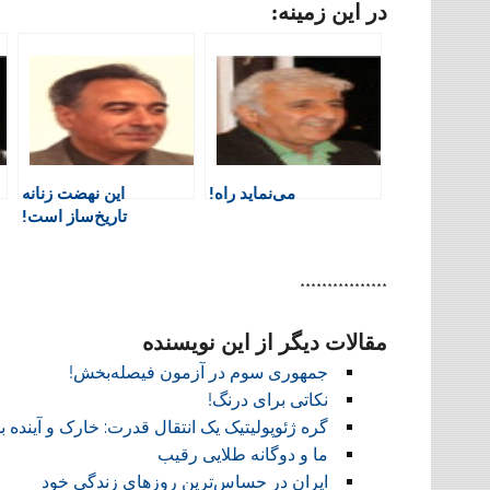
در این زمینه:
i
c
a
l
l
n
e
t
a
e
t
b
s
t
g
F
o
A
a
r
r
o
p
r
a
i
k
p
i
m
e
n
می‌نماید راه!
این نهضت زنانه
n
تاریخ‌ساز است!
d
l
y
****************
مقالات دیگر از این نویسنده
جمهوری سوم در آزمون فیصله‌بخش!
نکاتی برای درنگ!
گره ژئوپولیتیک یک انتقال قدرت: خارک و آینده ب
ما و دوگانه طلایی رقیب
ایران در حساس‌ترین روزهای زندگی خود