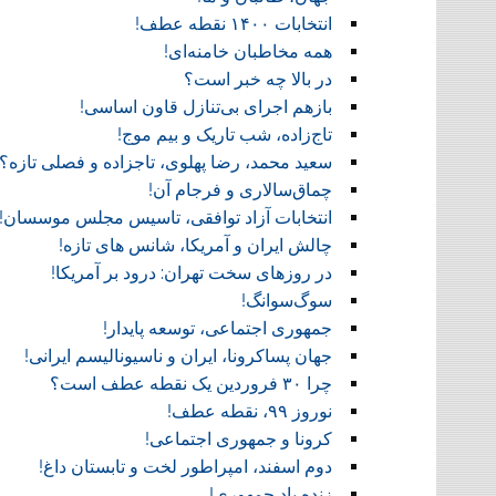
انتخابات ۱۴۰۰ نقطه عطف!‏
همه مخاطبان خامنه‌ای!
در بالا چه خبر است؟‎ ‎
بازهم اجرای بی‌تنازل قاون اساسی!
تاج‌زاده، شب تاریک و بیم موج!
سعید محمد، رضا پهلوی، تاجزاده و فصلی تازه؟
چماق‌سالاری و فرجام آن!‏
انتخابات آزاد توافقی، تاسیس مجلس موسسان!‏
چالش ایران و آمریکا، شانس های تازه!
در روز‌های سخت تهران: درود بر آمریکا!
سوگ‌‌سوانگ!‏
جمهوری اجتماعی، توسعه پایدار!
جهان پساکرونا، ایران و ناسیونالیسم ایرانی!
چرا ۳۰ فروردین یک نقطه عطف است؟
نوروز ۹۹، نقطه عطف!‏
کرونا و جمهوری اجتماعی!‏
دوم اسفند، امپراطور لخت و تابستان داغ!
زنده باد جمهوری!