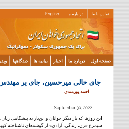
Ski
تماس با ما
در باره ما
English
t
conten
صفحه اول
درباره ما
اخبار
بیانیه ها
دیدگاهها
ویدی
جای خالی میرحسین، جای پر مهندس
احمد پورمندی
September 30, 2022
این روز‌ها که بار دیگر جوانان و این‌بار به پیشگامی زنان، 
سیمرغ «زن، زندگی، آزادی» از گوشه‌های ناشناخته کوب