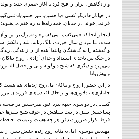
و زادگاهش، ایران را فتح کرد تا آغاز عصری جدید و تولد ن
در خیابان‌ها دیگر کسی «یا حسین، میر حسین!» نمی‌‌گ
فرانمی‌‌خواند. در خیابان، همه راه‌ها به رم ختم می‌شون
اینجا و آنجا که «می‌کشم، می‌کشم» و «مرگ بر این و آ
شدهء ما مردان سال خورده، بانگ‌ زنانه، بلند و دلکش 
و گذشته را به گذشتگان وابنه! آینده از آن زایندگی، زند
در جنگ بین ناخدای استبداد و ‌‌خدای آزادی، ارواح نیاکان
می‌ریزد و دیگری که شبح دیوگونه و بی‌نور فضل‌الله نو
و بیش باد!
در این حضور ارواح و نیاکان ما، روح زنده‌ای هم هست که ا
جانبازی‌ها، دلاوری‌ها و بر خاک افتادن‌های فرزندان مر
کسانی در دو سوی جبهه نبرد، نبود میرحسین در صحنه شعر
پساجنبش سبز، در بیت سیاهش در خوف شبح سبز‌ها خواب 
فرط تکرار ضرورت دفن هر چه هست و نیست، حافظه تاری
مهندس موسوی اما، به‌مثابه روح زنده جنبش سبز، از نبود
که نسل فرزندان سبز، از پدران خویش عبور کرده‌اند. ا