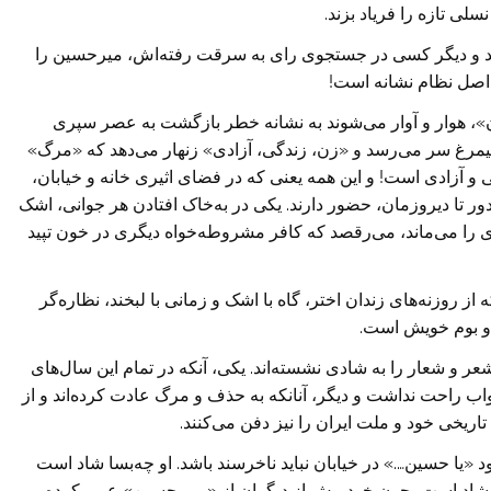
سلی تازه را فریاد بزند.
وید و دیگر کسی در جستجوی رای به سرقت رفته‌اش، میرحسین را
د: اصل نظام نشانه است!
ن»، هوار و آوار می‌شوند به نشانه خطر بازگشت به عصر سپری
سیمرغ سر می‌رسد و «زن، زندگی، آزادی» زنهار می‌دهد که «مرگ»
گی و آزادی است! و این همه یعنی که در فضای اثیری خانه و خیابان،
 دور تا دیروزمان، حضور دارند. یکی در به‌خاک افتادن هر جوانی، اشک
ری را می‌ماند، می‌رقصد که کافر مشروطه‌خواه دیگری در خون تپید
ز روزنه‌های زندان اختر، گاه با اشک و ‌زمانی با لبخند، نظاره‌گر
ز و بوم خویش است.
 و شعار را به شادی نشسته‌اند. یکی، آنکه در تمام این سال‌های
راحت نداشت و دیگر، آنانکه به حذف و مرگ عادت کرده‌اند و از
خی خود و ملت ایران را نیز دفن می‌کنند.
 «یا حسین….» در خیابان نباید ناخرسند باشد. او چه‌بسا شاد است
و شاد است، چون خود پیش از دیگران از «میر حسین» عبور کرده