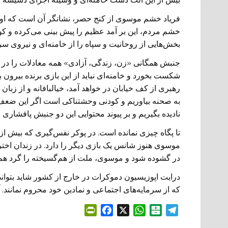
فریاد خشم موسوی از کنج حصر، نشانگر آن است که او با
خشم مردم، این بر آمد عظيم را پیش بینی می‌کرده و 
بخش‌هایی از روحانیت و سپاه را از خامنه‌ای و نیروی سر
جنبش همگانی «زن، زندگی، آزادی» همه معادلات را در ج
شکست بخورد و خامنه‌ای نباید از این بازی برنده بیرو
رهبری از کف خیابان در خواهد آمد، خیالبافانه و از زبان
به صحنه بیاوریم و کودنی وحشتناکی است اگر این ضعف
نادیده بگیریم و بر پیوند محتوایی این دو جنبش پافشاری ن
تا پگاه چیزی نمانده است. در پوکر نفس‌گیری که بیش از
موسوی هنوز شانس یک بازی دیگر را دارد. در زندان اختر
در گشوده شود و موسوی، ملت از هم‌گسیخته را گرد هم آو
درایت اپوزیسیون دموکرات در خارج از کشور شاید بتوان
که از سرمایه‌های اجتماعی و نمادین خود محروم نمانند. آنه
P
F
X
W
B
T
r
a
h
a
e