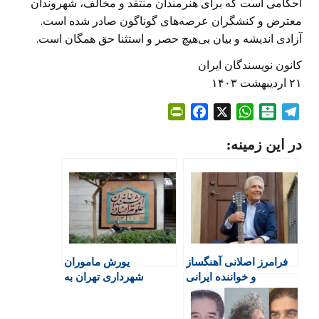
احکامی است که برای هنرمندان منتقد و مخالف، شهروندان
معترض و کنشگران عرصه‌های گوناگون صادر شده است.
آزادی اندیشه و بیان بی‌هیچ حصر و استثنا حق همگان است.
کانون نویسندگان ایران
۲۱ اردیبهشت ۱۴۰۳
P
F
X
W
B
T
r
a
h
a
e
در این زمینه:
i
c
a
l
l
n
e
t
a
e
t
b
s
t
g
F
o
A
a
r
r
o
p
r
a
i
k
p
i
m
e
n
فرامرز اصلانی آهنگساز
یورش ماموران
n
و خواننده ایرانی
شهرداری تهران به
d
درگذشت
خانه‌اندیشمندان علوم
l
انسانی به دستور
y