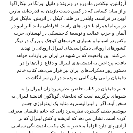
آرژانتین، نیکلاس مادورو در ونزوئلا و دانیل اورتگا در نیکاراگوا
و از میان کسانی که در کمین دست یازیدن به قدرت‌اند، مارین
لوپن در فرانسه، وایلدرز در هلند، کیکل در اتریش، مایکل فراژ
در بریتانیا همراه با حزب‌های راست افراطی مانند آلترناتیو در
آلمان و حزب عدالت و توسعۀ کاچینسکی در لهستان، حزب
وکس در اسپانیا و بسیاری حزب‌های کوچک و بزرگ در دیگر
کشور‌های اروپائی دمکراسی‌های لیبرال اروپائی را تهدید
می‌کنند. این واقعیت که بی‌شبهه در ایران نیز بازتاب خواهد
یافت، پرداختن به اندیشه‌های لیبرال و دفاع از آن‌ها را در
دستور روز دمکرات‌های ایران نیز قرار می‌دهد. کتاب خانم
دقیقیان را می‌توان گامی سودمند در این سو انگاشت.
خانم دقیقیان در کتاب حاضر، نظریه‌پردازان لیبرال را به
شیوه‌ای برگزیده است که نحله‌های گوناگون اندیشۀ لیبرال به
سخن آیند. اگر از لیبرالیسم به مثابه یک ایدئولوژی چشم
بپوشیم طیف گسترده نظریه‌پردازانی که خانم دقیقیان معرفی
کرده است، نشان می‌دهد که اندیشه و کنش لیبرال که بر
آزادی پای دارد الزامأ منحصر به یک مکتب اندیشه‌گی سیاسی