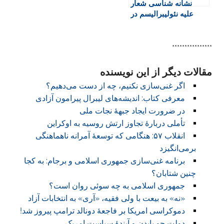
نشانه شناسی شعار
علیه نئولیبرالیسم در
تظاهرات دانشجویان در
۱۶ آذر
****************
مقالات دیگر از این نویسنده
اگر غنی‌سازی نکنیم، چه از دست می‌دهیم؟
معرفی کتاب: اندیشه‌های لیبرال پیرامون آزادی
در ضرورت ایجاد جبهۀ نجات ملی
تأملی دربارۀ تجاوز ارتش روسیه به اوکراین
انقلاب ۵۷: هنگامی که توسعۀ آمرانه ناهماهنگی
برمی‌انگیزد
برنامه غنی‌سازی جمهوری اسلامی و برجام: به کجا
چنین شتابان؟
جمهوری اسلامی به چه سوئی روان است؟
«نه» به بیعت با ولی فقیه، «آری» به انتخابات آزاد
دموکراسی امریکا بر فاجعۀ دونالد ترامپ پیروز شد!‏
دولت جو بایدن و آیندۀ سیاست امریک