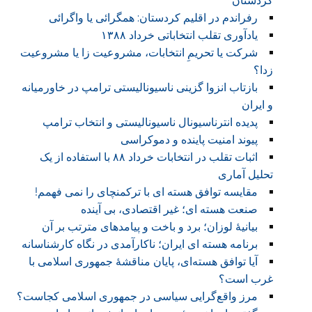
کردستان
رفراندم در اقلیم کردستان: همگرائی یا واگرائی
یادآوری تقلب انتخاباتی خرداد ۱۳۸۸
شرکت یا تحریمِ انتخابات، مشروعیت زا یا مشروعیت
زدا؟
بازتاب انزوا گزینی ناسیونالیستی ترامپ در خاورمیانه
و ایران
پدیده انترناسیونال ناسیونالیستی و انتخاب ترامپ
پیوند امنیت پاینده و دموکراسی
اثبات تقلب در انتخابات خرداد ۸۸ با استفاده از یک
تحلیل آماری
مقایسه توافق هسته ای با ترکمنچای را نمی فهمم!
صنعت هسته ای؛ غیر اقتصادی، بی آینده
بیانیۀ لوزان؛ برد و باخت و پیامد‌های مترتب بر آن
برنامه هسته ای ایران؛ ناکارآمدی در نگاه کارشناسانه
آیا توافق هسته‌ای، پایان مناقشۀ جمهوری اسلامی با
غرب است؟
مرز واقع‌گرايی سياسی در جمهوری اسلامی کجاست؟