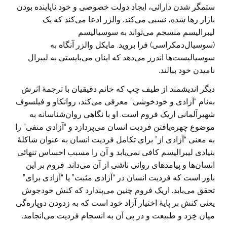
ستمگر شدن دارائی، ایجاد دولت خصوصی و خود ناپاینده بودن
بازار رها شده، نسبی می‌کند. والزر ادعا می‌کند که یک
لیبرالیسم منسجم می‌تواند به سوسیالیسم
(سوسیال‌دمکراسی) فرا بروید. مایکل والزر آنگاه به
سوسیالیست‌ها اندرز می‌دهد که اینان می‌بایستی به لیبرال
نامیدن خود ببالند.
دیگر اندیشمند از طیف چپ که خانم دقیقیان با ترجمۀ اثرش
به‌نام “آزادی و خودخوشی” معرفی می‌کند، روانکاو و فیلسوف
شهیرآلمانی اریک فروم است. او با نگاهی روان‌شناسانه به
موضوع چهره‌یافتن فردیت انسان می‌پردازد و “آزادی منفی” را
به معنی “آزادی از” برای تکامل فردیت انسان به عنوان شاکلۀ
بنیادی لیبرالیسم کافی نمی‌یابد و آن را مسبب احساس تنهائی
انسان‌ها و پیامد‌های روانی ناشی از آن می‌داند. فروم بر این
باور است که فردیت انسان در “آزادی مثبت” یا “آزادی برای”
تحقق می‌بابد. اریک فروم چنین می‌پندارد که کنش خودجوش
یعنی کنش بر پایۀ اختیار آزاد خود است که به زدودن دوپاره‌گی
میان خِرَد و طبیعت و در پی آن به انسجام فردیت می‌انجامد.