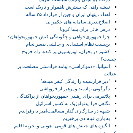
نقشه راهی که بسترش ناهموار و تاریک است
اهداف پنهان ایران و چین از قرارداد ۲۵ ساله
اصلاح‌‌پذیری سامانه های حکمرانی
درس هائی برای پسا کرونا
چرا جمهوری‌خواهی و چگونه‌گی کنش جمهوریخواهان؟
بن‌بست نظام استبدادی و چالشی بد‌سرانجام
کشور در بحران، اپوزیسیون پراکنده، راه خروج
چیست؟
اسپانیا؛ «دموکراسی» پیامد فرادستی مصلحت بر
عدالت
“دیر فرارسیده را زندگی کیفر میدهد”
دگرگونی نهادمند و پرهیز از فروپاشی
پلاتفرمی برای رهیدن جمهوریخواهان از پراکندگی
نگاهی فرا ایدئولوژیک به کشور اسرائیل
شبهه در سازگاری گذار مسالمت‌آمیز با رفراندم
به یاری قیام دی برخیزیم
انگیزه های جنبش های قومی- هویتی و تجربه اقلیم