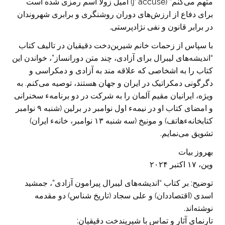
متهم می‌کنم” (j‘ accuse) امیل زولا اسم رمزی شده است
برای دفاع از ارزش‌های دوران روشنگری و برابری شهروندان
در برابر قانون و نفی نژادپرستی.
با سپاس از زحمات خانم شیرین‌دخت دقیقیان در تالیف کتاب
“اندیشه‌های لیبرال برای آزادی، چند متن دورانساز”، خواندن این
کتاب را به اشخاصی که علاقه مند به آزادی و دمکراسی و
دگرگونی دمکراتیک در ایران و جهان هستند، توصیه می‌کنم. به
ویژه، ایرانیان مقیم آلمان را به شرکت در دو برنامهء سخنرانی
و امضای کتاب او در نیمهء اول نوامبر در برلین (شنبه ۹ نوامبر
کتابخانهء‌هاتف) و مونیخ (سه شنبه ۱۳ نوامبر، خانهء ایران)
تشویق می‌نمایم.
بهروز بیات
وین، ۱۷ اکتبر ۲۰۲۴
توضیح: بر کتاب “اندیشه‌های لیبرال پیرامون آزادی”، جمشید
اسدی (اقتصاددان) و علی سجاد (تاریخ شناس) دو مقدمه
نوشته‌اند.
تارنمای آثار و تماس با شیریندخت دقیقیان: