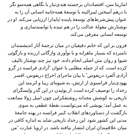
اماریتا سن، اقتصاددان برجسته هندی‌تبار با نگاهی همه‌سو نگر
با درهم آمیختن لیبرالیته با توسعۀ همه‌جانبه انسانی آن را به
عنوان پیش‌شرط‌های توسعۀ پاینده (پایدار) ارزیابی می‌کند. او در
نوشتارش مقولۀ عدالت را در هم تنیده با توانمندسازی و
توسعه انسانی معرفی می‌کند.
فزون بر این که خانم دقیقیان در میان ترجمۀ آثار اندیشمندان
نامبرده که بسیار ماهرانه و با نوآوری واژگانی ارزنده و بازگوئی
شیوا و روان متن اصلی انجام داده، خود نیز چند نوشتار تالیف
کرده است. که از جمله مطلبی با عنوان “آزادی فرانسه در گرو
آزادی آلفرد دریفوس” با بیان ماجرای اخراج دریفوس، افسر
یهودی‌تبار فرانسوی از ارتش، به شیوه‌ای زیبا و اثرمند این
رخداد را توصیف کرده است. از پوئیدن در این گذرِ واپسگرای
تاریخی به کوشش مجدانه روشنفکرانی چون امیل زولا ممانعت
به عمل آمد؛ پویشی که می‌توانست نقطۀ عطفی به سوی
بازگشت از دستاوردهای انقلاب کبیر فرانسه در پهنه جامعۀ
مدنی این کشور شود. این رخداد تاریخی شاید به اندازه کافی در
میان علاقمندانِ ایران انتشار نیافته باشد. در اروپا عبارت “من