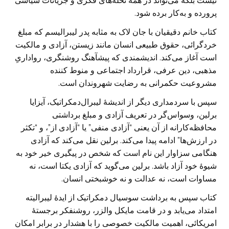
نیست بلکه می‌تواند در همۀ نحله‌های فکری و جریانات سیاسی
پرورده و به‌کار برده شود.
کتاب خانم دقیقیان با جان لاک به مثابه پدر لیبرالیسم که مبلغ
خردگرائی، حقوق طبیعی انسان مانند زیستن، آزادی و مالکیت
است آغاز می‌کند. اندیشمندی که پیشآهنگ روشنگری، رواداریِ
مذهبی، دین عرفی، قرارداد اجتماعی و منوط کننده
مشروعیت حکمرانی به رضایت شهروندان است.
سپس با سردمداری دیگر از اندیشۀ لیبرال‌دمکراتیک، آیزایا
برلین، وسواس‌گر در تعریف آزادی و مبلغ برداشتی
محافظه‌کارانه از آن یعنی “آزادی منفی” یا “آزادی از”، و “تکثر
در ارزش‌ها” ادامه پیدا می‌کند. برلین نقل می‌کند که آزادی
هنگامی سزاوار این نام است که شخص در پیگیری خیر خود به
شیوۀ خود آزاد باشد. برلین می‌گوید که آزادی یکتا است، نه
مساوات است، نه عدالت و نه خوشبختی انسان.
کتاب سپس به برداشت سوسیال دمکراتیک از ایدۀ لیبرالیته
امتداد می‌یابد و در قامت مایکل والزر، روشنفکر برجستۀ
امریکائی، اهمیت مالکیت خصوصی را با هشدار در برابر امکان