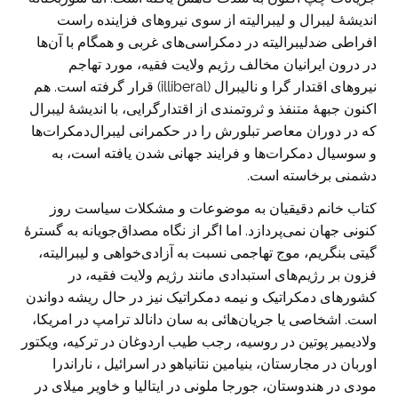
اندیشۀ لیبرال و لیبرالیته از سوی نیروهای فزاینده راست
افراطی ضدلیبرالیته در دمکراسی‌های غربی و همگام با آن‌ها
در درون ایرانیان مخالف رژیم ولایت فقیه، مورد تهاجم
نیروهای اقتدار گرا و نالیبرال (illiberal) قرار گرفته است. هم
اکنون جبهۀ متنفذ و ثروتمندی از اقتدارگرایی، با اندیشۀ لیبرال
که در دوران معاصر تبلورش را در حکمرانی لیبرال‌دمکرات‌ها
و سوسیال دمکرات‌ها و فرایند جهانی شدن یافته است، به
دشمنی برخاسته است.
کتاب خانم دقیقیان به موضوعات و مشکلات سیاست روز
کنونی جهان نمی‌پردازد. اما اگر از نگاه مصداق‌جویانه به گسترۀ
گیتی بنگریم، موج تهاجمی نسبت به آزادی‌خواهی و لیبرالیته،
فزون بر رژیم‌های استبدادی مانند رژیم ولایت فقیه، در
کشورهای دمکراتیک و نیمه دمکراتیک نیز در حال ریشه دواندن
است. اشخاصی یا جریان‌هائی به سان دانالد ترامپ در امریکا،
ولادیمیر پوتین در روسیه، رجب طیب اردوغان در ترکیه، ویکتور
اوربان در مجارستان، بنیامین نتانیاهو در اسرائیل ، ناراندرا
مودی در هندوستان، جورجا ملونی در ایتالیا و خاویر میلای در