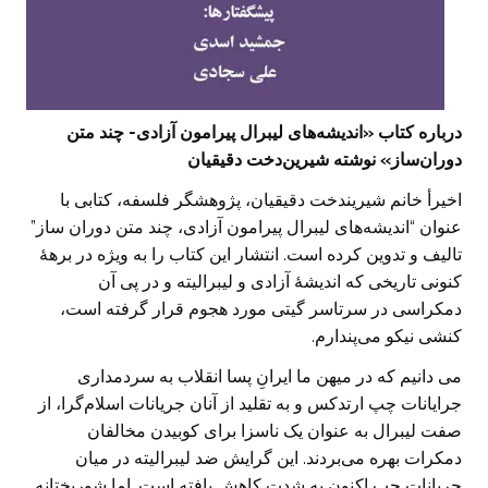
درباره کتاب «اندیشه‌های لیبرال پیرامون آزادی- چند متن
دوران‌ساز» نوشته شیرین‌دخت دقیقیان
اخیرأ خانم شیریندخت دقیقیان، پژوهشگر فلسفه، کتابی با
عنوان “اندیشه‌های لیبرال پیرامون آزادی، چند متن دوران ساز”
تالیف و تدوین کرده است. انتشار این کتاب را به ویژه در برهۀ
کنونی تاریخی که اندیشۀ آزادی و لیبرالیته و در پی آن
دمکراسی در سرتاسر گیتی مورد هجوم قرار گرفته است،
کنشی نیکو می‌پندارم.
می دانیم که در میهن ما ایرانِ پسا انقلاب به سردمداری
جرایانات چپ ارتدکس و به تقلید از آنان جریانات اسلام‌گرا، از
صفت لیبرال به عنوان یک ناسزا برای کوبیدن مخالفان
دمکرات بهره می‌بردند. این گرایش ضد لیبرالیته در میان
جریانات چپ اکنون به شدت کاهش یافته است. اما شوربختانه