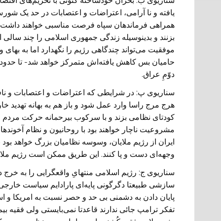
سناریوی ب:
بحران خودساخته کنونی با تحریم‌های اقتص
یافته و نا آرامی، اعتراضات و اعتصابات در حد یک شو
همراهی فرماندهان سپاه فرصت مناسبی خواهند داشت ت
بزنند و بدینوسیله زندگی جمهوری اسلامی را چند سالی 
موفقیت می‌تواند چندگاهی رژیم را نگهدارد اما به بهای
حامیان بس کاهش یافته‌اش متمرکز خواهد شد- تا حدودی
دوّمِ عراق.
سناریوی پ:
در شرایطی که اعتراضات و اعتصابات و نافرم
هرج مرج راسا وارد عمل شود و باز هم به بهانه تهدید خا
کودتای نظامی بزند و با سرکوب بیرحمانه حرکت مردم و 
مشروعیت ناچار خواهند بود با روحانیون و نظام آخوند‌ها 
ایران از رژیم ملایان، وسوسه نظامیان بزرگ خواهد بود 
وجهه‌ای دست و پا کنند. این طریق ممکن است رژیم ملایا
سناریوی ج:
رژیم اسلامی منتهایِ واقعگرایی را به خرج د
سازشی طبیعتا دگرگونی پایه‌ای پارادایم سیاست خارجی
پایان دادن به دشمنی بی حد و حصر نسبت به امریکا و ا
تفکر ترامپ جائی ندارند قاعدتا نمی‌بایستی ولی فقیه بی