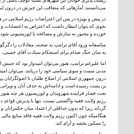
ریسک پذیری جوانان این شهرهای نسبتا کوچک ناشی از این
می‌دانستند. آمارهائی که متعاقب این خیزش در درون ایرا
در پیش و بویژه در پس این اعتراضات رژیم اسلامی در ه
نحوی که بتوان انتظار داشت که اعتراض به اعتصابات
خورده و مجبور به سازش و مصالحه با اپوزیسیونی شود که
متاسفانه ورود آقای ترامپ به صحنه، معادلات را دگرگو
به سان جنگ صدام برای استحکام سیادت آقای خمینی، ع
اما علیرغم ترامپ، هنوز می‌توان امیدوار بود که جنبش 
مدنی سمت و سوی سیاسی خود را دریابند. می‌توان ام
بن بست رسیده است و ادامه‌اش به حذف آنان و ویرانی ا
تحت فشار فزاینده شهروندان و اپوزیسیون هر چند هنوز 
رژیم ولایت فقیه واگشتنی نیست. تنها با پذیرش قواعد د
گرداند زیرا که بدون حداقلی از اعتماد میان حکمرانان و
هنگامیکه چون اکنون رژیم ولایت فقیه فاقد منابع مالی 
را تسکین بخشد و آرام کند.