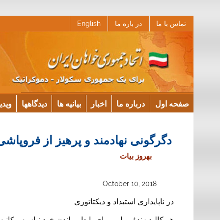
Ski
تماس با ما
در باره ما
English
t
conten
صفحه اول
درباره ما
اخبار
بیانیه ها
دیدگاهها
ویدی
دگرگونی نهادمند و پرهیز از فروپاشی
بهروز بیات
October 10, 2018
در ناپایداری استبداد و دیکتاتوری
هر کالبد زندۀ پویایی برای پایدار ماندن خود نیاز به مکا