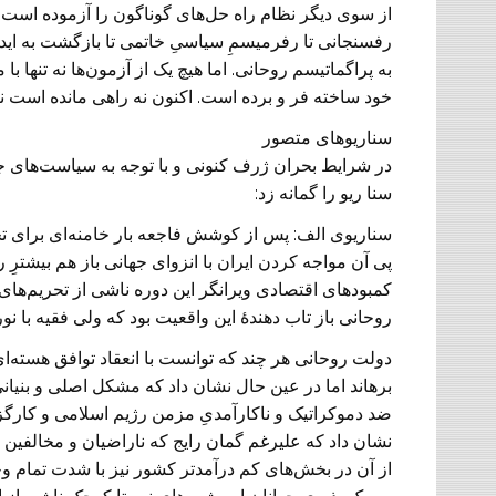
از سوی دیگر نظام راه حل‌های گوناگون را آزموده است از 
رفسنجانی تا رفرمیسمِ سیاسیِ خاتمی تا بازگشت به اید
به پراگماتیسم روحانی. اما هیچ یک از آزمون‌ها نه تنها ب
خود ساخته فر و برده است. اکنون نه راهی مانده است ن
سناریو‌های متصور
در شرایط بحران ژرف کنونی و با توجه به سیاست‌های جه
سنا ریو را گمانه زد:
سناریوی الف:
پس از کوشش فاجعه بار خامنه‌ای برای تحمی
پی آن مواجه کردن ایران با انزوای جهانی باز هم بیشترِ 
کمبود‌های اقتصادی ویرانگر این دوره ناشی از تحریم‌ها
روحانی باز تاب دهندۀ این واقعیت بود که ولی فقیه با 
دولت روحانی هر چند که توانست با انعقاد توافق هسته‌ای
برهاند اما در عین حال نشان داد که مشکل اصلی و بنیان
نشان داد که علیرغم گمان رایج که ناراضیان و مخالفین
از آن در بخش‌های کم درآمد‌تر کشور نیز با شدت تمام و