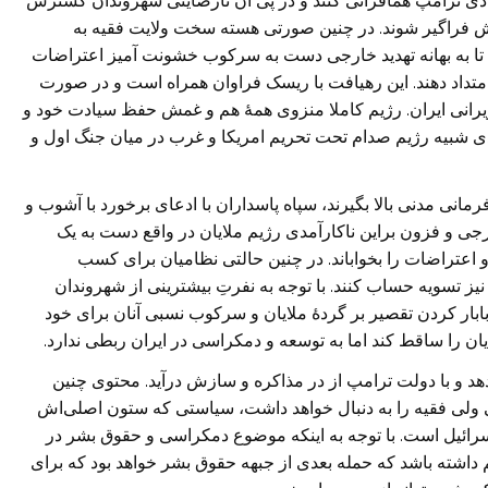
ادی ترامپ همافزائی کنند و در پی آن نارضایتی شهروندان گسترش
رش فراگیر شوند. در چنین صورتی هسته سخت ولایت فقیه به
ا به بهانه تهدید خارجی دست به سرکوب خشونت آمیز اعتراضات
امتداد دهند. این رهیافت با ریسک فراوان همراه است و در صورت
 ویرانی ایران. رژیم کاملا منزوی همۀ هم و غمش حفظ سیادت خود و
 شبیه رژیم صدام تحت تحریم امریکا و غرب در میان جنگ اول و
انی مدنی بالا بگیرند، سپاه پاسداران با ادعای برخورد با آشوب و
رجی و فزون براین ناکارآمدی رژیم ملایان در واقع دست به یک
اعتراضات را بخواباند. در چنین حالتی نظامیان برای کسب
نیز تسویه حساب کنند. با توجه به نفرتِ بیشترینی از شهروندان
بابار کردن تقصیر بر گردۀ ملایان و سرکوب نسبی آنان برای خود
ن را ساقط کند اما به توسعه و دمکراسی در ایران ربطی ندارد.
هد و با دولت ترامپ از در مذاکره و سازش درآید. محتوی چنین
 ولی فقیه را به دنبال خواهد داشت، سیاستی که ستون اصلی‌اش
سرائیل است. با توجه به اینکه موضوع دمکراسی و حقوق بشر در
م داشته باشد که حمله بعدی از جبهه حقوق بشر خواهد بود که برای