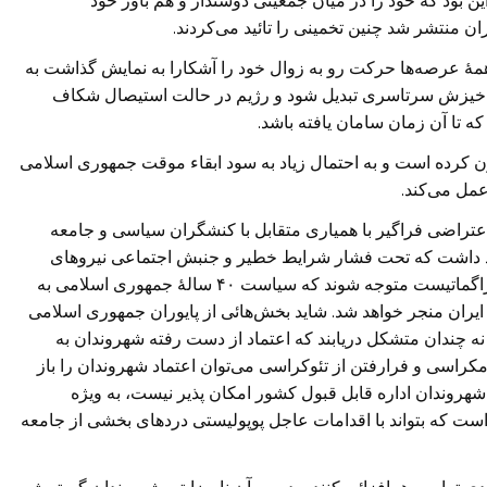
 بود که خود را در میان جمعیتی دوستدار و هم باور خود
ن منتشر شد چنین تخمینی را تائید می‌کردند.
مۀ عرصه‌ها حرکت رو به زوال خود را آشکارا به نمایش گذاشت به
 و خیزش سرتاسری تبدیل شود و رژیم در حالت استیصال شکاف
 تا آن زمان سامان یافته باشد.
ن کرده است و به احتمال زیاد به سود ابقاء موقت جمهوری اسلامی
مل می‌کند.
اعتراضی فراگیر با همیاری متقابل با کنشگران سیاسی و جامعه
ید داشت که تحت فشار شرایط خطیر و جنبش اجتماعی نیروهای
درون جمهوری اسلامی از اصلاح طلبان تا اصولگرایان پراگماتیست متوجه شوند که سیاست ۴۰ سالۀ جمهوری اسلامی به
یران منجر خواهد شد. شاید بخش‌هائی از پایوران جمهوری اسلامی
نه چندان متشکل دریابند که اعتماد از دست رفته شهروندان به
مکراسی و فرارفتن از تئوکراسی می‌توان اعتماد شهروندان را باز
 شهروندان اداره قابل قبول کشور امکان پذیر نیست، به ویژه
است که بتواند با اقدامات عاجل پوپولیستی درد‌های بخشی از جامعه