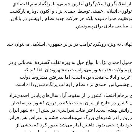
انقلابیگریِ اسلام‌گرایِ آغازین خمینی، تا پراگماتیسم اقتصادیِ
ئولوژی انقلابی خمینی توسط احمدی نژاد و اکنون دوباره بازگشت
ا موفقیت همراه نبوده بلکه هر حرکت جدید نظام را بیشتر در باتلاق
ه منابعی مادی برای پیمودنش.
انی به ویژه رویکرد ترامپ در برابر جمهوری اسلامی می‌توان چند
ل احمدی نژاد با انواع حیل به ویژه تقلب گستردۀ انتخاباتی و در
رژیم ولایت فقیه هنوز می‌توانست به شهروندان القا کند که
ی غرب و ایالات متحده بوده است. اما پذیرفتن مشروط دولت
نور چشمی‌اش احمدی نژاد نظام را به لب پرتگاه سوق داده است.
 برجام اقتصاد کشور را از سقوط آزاد سال‌های پایانی احمدی‌نژاد
ی کشور در خارج از ایران نیست بلکه در درون کشور، در ساختار
ضد دموکراتیک و ناکارآمدیِ مزمن رژیم اسلامی و کارگزارانش نهفته است. اعتراضات سراسری در بیش از ۸۰ شهر ایران
 رژیم را در شهر‌های بزرگ می‌پنداشت، خشم و اعتراض بس فراتر
جود دارد. حتی بدون داشتن آمار می‌شد تصور کرد که بخشی از