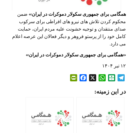
همگامی برای جمهوری سکولار دموکرات در ایران
»
ضمن
محکوم کردن تلاش های نیرو های افراطی برای سرکوب
صدای منتقدان و توجیه خشونت علیه مردم ایران، حمایت
کامل خود را از پرستو فروهر و دیگر فعالان این عرصه اعلام
می دارد.
«
همگامی برای جمهوری سکولار دموکرات در ایران
»
۱۲ تیر ۱۴۰۴
P
F
X
W
B
T
r
a
h
a
e
در این زمینه:
i
c
a
l
l
n
e
t
a
e
t
b
s
t
g
F
o
A
a
r
r
o
p
r
a
i
k
p
i
m