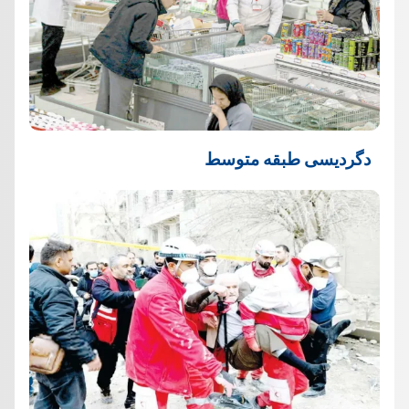
دگردیسی طبقه متوسط