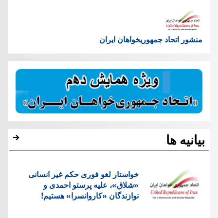
منشور اتحاد جمهوریخواهان ایران
بیانیه ها
خواستار لغو فوری حکم غیر انسانی
«شلاق»، علیه پرستو احمدی و
نوازندگان «کاروانسرا» هستیم!