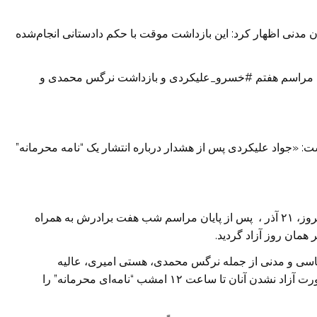
ن مدنی اظهار کرد: این بازداشت موقت با حکم دادستانی انجام‌شده
 به مراسم هفتم #خسرو_علیکردی و بازداشت نرگس محمدی و
 «جواد علیکردی پس از هشدار درباره انتشار یک “نامه محرمانه”
«جواد علیکردی، برادرِ مرحوم خسرو علیکردی، ظهر امروز، ۲۱ آذر ، پس از پایان مراسم شب هفت برادرش به همراه
مان روز آزاد گردید.
سیاسی و مدنی از جمله نرگس محمدی، هستی امیری، عالیه
مطلب‌زاده، اکبر امینی و چند نفر دیگر، اعلام کرد در صورت آزاد نشدن آنان تا ساعت ۱۲ امشب “نامه‌ای محرمانه” را