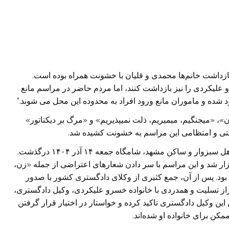
بازداشت خانم‌ها محمدی و قلیان با خشونت همراه بوده است.
علیکردی را نیز بازداشت کنند، اما مردم حاضر در مراسم مانع
شده و ماموران مانع ورود افراد به محدوده این محل می شوند.”
ان»، «میجنگیم، میمیریم، ذلت نمیپذیریم» و «مرگ بر دیکتاتور»
تی و امتظامی این مراسم به خشونت کشیده شد.
خسرو علیکردی، وکیل دادگستری و مدافع حقوق بشر اهل سبزوار و ساکن مشهد، شامگاه جمعه ۱۴ آذر ۱۴۰۴ درگذشت.
شنبه ۱۶ آذر در سبزوار برگزار شد و این مراسم با سر دادن شعارهای اعتراضی از جمله «زن،
 بود. پس از آن، جمع کثیری از وکلای دادگستری کشور با صدور
براز تسلیت و همدردی با خانواده خسرو علیکردی، وکیل دادگستری،
این وکیل دادگستری تاکید کرده و خواستار در اختیار قرار گرفتن
ن برای خانواده او شده‌اند.