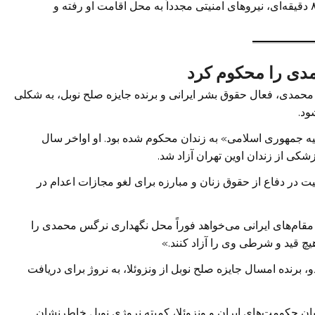
دقایقی بعد از انتشار این اظهارات در یک مصاحبه کوتاه ۸ دقیقه‌ای، نیروهای امنیتی مجدداً به محل اقامت او رفته و
دی را محکوم کرد
محمدی، فعال حقوق بشر ایرانی و برنده جایزه صلح نوبل، به شکلی
شود.
علیه جمهوری اسلامی» به زندان محکوم شده بود. او اواخر سال
کی از زندان اوین تهران آزاد شد.
۲۰ به‌دلیل سه دهه فعالیت در دفاع از حقوق زنان و مبارزه برای لغو مجازات اعدام در
از مقام‌های ایرانی می‌خواهد فوراً محل نگهداری نرگس محمدی را
یچ قید و شرطی وی را آزاد کنند.»
 برنده امسال جایزه صلح نوبل از ونزوئلا، به نروژ برای دریافت
میان حکومت‌های ایران و ونزوئلا، کمیته نروژی نوبل خاطرنشان