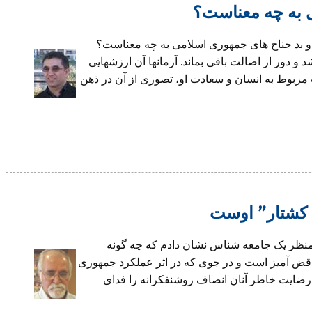
 به چه معناست؟
دين ستيز”ى، ستيز با روشنگريست(٣) خوب و بد جناح هاى جمهورى اسلامى به چه معناست؟
و دور از اصالت باقى بماند. آرمانها آن ارزشهايى
مربوط به انسان و سعادت او، تصورى از آن در ذهن
 کشتار” اوست
ز منظر یک جامعه شناس نشان دادم که چه گونه
اقض آمیز است و در جوی که در اثر عملکرد جمهوری
رضایت خاطر آنان انصاف روشنفکرانه را فدای