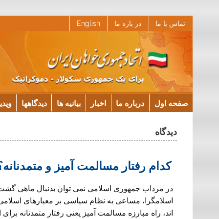
Ski
تماس با ما
در باره ما
English
t
conten
صفحه اول
درباره ما
اخبار
بیانیه ها
دیدگاهها
ویدی
دیدگاه
كدام رفتار مسالمت آميز و متمدنانه؟
در مرداب جمهورى اسلامى نمى توان بدنبال ماهى گشت ا
اسلامگرا، مساعى به نظام سياسى بر معيارهاى اسلامى
اند، راه مبارزه مسالمت آميز يعنى رفتار متمدنانه برا