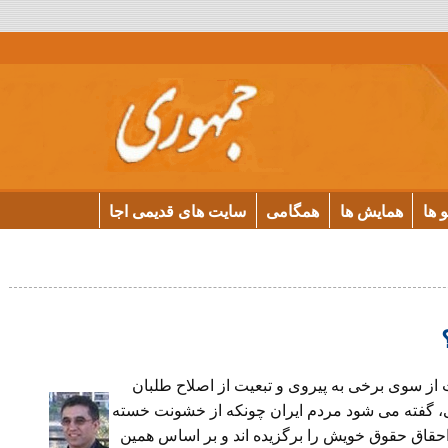
و ها
همایش ها
همگامی
سایت های قدیمی اجا
ز سوى برخى به پيروى و تبعيت از اصلاح طلبان
، گفته مى شود مردم ايران چونكه از خشونت خسته
ى احقاق حقوق خويش را برگزيده اند و بر اساس همين