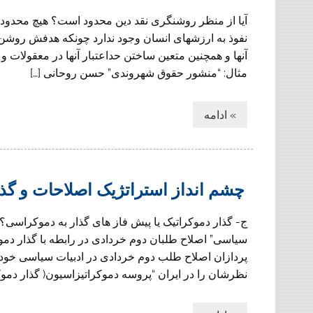
آيا از منظر روشنگرى نقد دين محدود است؟ هيچ محدو
نفوذ به ارزشهاى انسان وجود ندارد چونكه هدفش روشن 
آنها و همچنين متعين ساختن حداعتبار آنها در معقولا
مثال: “منشور حقوق شهروندى” حسن روحانى […]
» ادامه
چشم انداز استراتژیک اصلاحات و گذا
ج- گذار دموکراتیک یا پیش فاز های گذار به دموکراسی؟
سیاسی” اصلاح طلبان دوم خردادی در رابطه با گذار دمو
پردازان اصلاح طلب دوم خردادی در ادبیات سیاسی خود
نظرشان را در ایران “پروسه دموکراتیزاسیون( گذار دموکرا