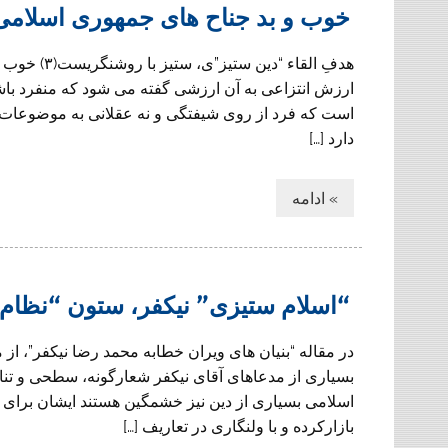
خوب و بد جناح هاى جمهورى اسلامى
هدفِ القاء “
ارزش انتزاعى به آن ارزشى گفته مى شود كه منفرد باشد 
است كه فرد از روى شيفتگى و نه عقلانى به موضوعات 
دارد […]
» ادامه
“اسلام ستیزی” نیکفر، ستون “نظام
در مقاله “بنیان های ویران خطابه محمد رضا نیکفر”، ا
بسیاری از مدعاهای آقای نیکفر شعارگونه، سطحی و تن
اسلامی بسیاری از دین نیز خشمگین هستند ایشان برای 
بازارکرده و با ولنگاری در تعاریف […]