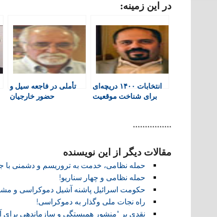
در این زمینه:
i
c
a
l
l
n
e
t
a
e
t
b
s
t
g
F
o
A
a
r
r
o
p
r
a
i
k
p
i
m
e
n
انتخابات ۱۴۰۰ دریچه‌ای
تأملی در فاجعه سیل و
n
برای شناخت موقعیت
حضور خارجیان
d
سپاه پاسداران در
l
سیاست
y
****************
مقالات دیگر از این نویسنده
حمله نظامی، خدمت به تروریسم و دشمنی با ج
حمله نظامی و چهار سناریو!
حکومت اسرائیل پاشنه آشیل دموکراسی و مشو
راه نجات ملی وگذار به دموکراسی!
نقدی بر “منشور همبستگی و سازماندهی برای آز