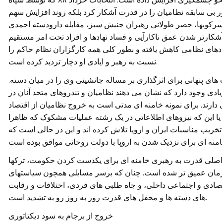
بی سابقه نظامیان را در قدرت آشکار کرد بلکه روند افزایش سهم
 سرکوبها، حصر طولانی رهبران جنبش سبز، مقابله دارودسته احمدی
 آشکارتر شدن عمق ناکارآیی و فساد نهادها و افراد تحت امر مستقیم
نهادهای نظامی کاهش یافته و بطور کلی همه کارگزاران نظام حاکم را
نسبت به رهبر و ایادی او دچار تردید کرده است.
.از این گذشته سالخوردگی و بیماری خامنه ای رقابت های پنهانی برای اثرگذاری بر مساله جانشینی وی را در میان دسته
دی وجود دارد که نشان می دهند نظامیان و تندروهای متحد آنان در
ارند. برای نمونه خامنه ای مدتی است به خروج نظامیان از اقتصاد
و یا این که نیروهای اطلاعاتی در یک رشته عملیات مشکوک که ظاهرا
خریب مناسبات ایران و اروپا تلاش کرده اند و این در حالی است که
 اصلی قدرت به رهبری خامنه ای برای یکدست کردن حکومت، ترکها
زمان عمیق تر شده است. چنان که برسر مسایلی همچون سیاستهای
صادی و اجتماعی داخلی، و جاه طلبی های فردی، اختلافات و رقابت
های دسته ها و محفل های قدرت روز به روز رو به تشدید است.
خروج از برجام به سود دیکتاتوری