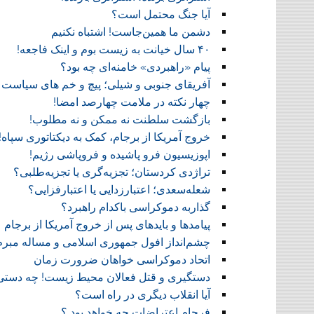
آیا جنگ محتمل است؟
دشمن ما همین‌جاست! اشتباه نکنیم
۴۰ سال خیانت به زیست بوم و اینک فاجعه!
پیام «راهبردی» خامنه‌ای چه بود؟
آفریقای جنوبی و شیلی؛ پیچ و خم های سیاست 
چهار نکته در ملامت چهارصد امضا!
بازگشت سلطنت نه ممکن و نه مطلوب!
خروج آمریکا از برجام، کمک به دیکتاتوری سپاه!
اپوزیسیون فرو پاشیده و فروپاشی رژیم!
تراژدی کردستان؛ تجزیه‌گری یا تجزیه‌طلبی؟
شعله‌سعدی؛ اعتبارزدایی یا اعتبارفزایی؟
گذاربه دموکراسی باکدام راهبرد؟
پیامدها و بایدهای پس از خروج آمریکا از برجام
چشم‌انداز افول جمهوری اسلامی و مساله مبرم آل
اتحاد دموکراسی خواهان ضرورت زمان
دستگیری و قتل فعالان محیط زیست! چه دستی
آیا انقلاب دیگری در راه است؟
فرجام اعتراضات چه خواهد بود ؟