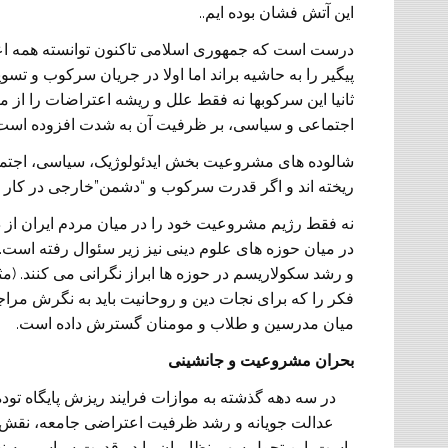
این آتش فشان بوده ایم..
درست است که جمهوری اسلامی تاکنون توانسته همه اعت
پیگیر را به حاشیه براند اما اولا در جریان سرکوب و 
ثانیا این سرکوبها نه فقط علل و ریشه اعتراضات را از می
اجتماعی و سیاسی، بر ظرفیت آن به شدت افزوده است.
شالوده های مشروعیت بخش ایدئولوژیک، سیاسی، اجتما
ریخته اند و اگر قدرت سرکوب و “دشمن”خارجی در کار ن
نه فقط رژیم مشروعیت خود را در میان مردم ایران از د
در میان حوزه های علوم دینی نیز زیر سئوال رفته است. چن
و رشد سکولاریسم در حوزه ها ابراز نگرانی می کنند. (
فکر را که برای نجات دین و روحانیت باید به نگرش مرا
میان مدرسین و طلاب و مومنان گسترش داده است.
بحران مشروعیت و جانشینی
در سه دهه گذشته به موازات فرایند ریزش پایگاه ت
عدالت جویانه و رشد ظرفیت اعتراضی جامعه، نقش ن