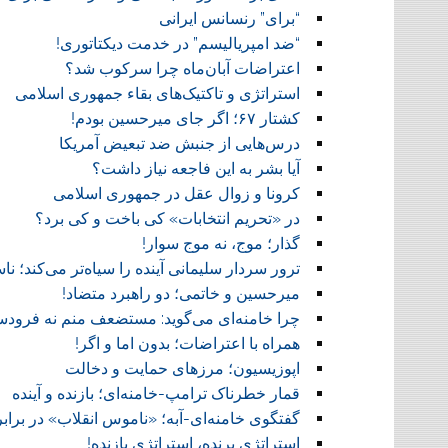
“برای” رنسانس ایرانی
“ضد امپریالیسم” در خدمت دیکتاتوری!
اعتراضات آبان‌ماه چرا سرکوب شد؟
استراتژی و تاکتیک‌های بقاء جمهوری اسلامی
کشتار ۶۷؛ اگر جای میرحسین بودم!
درس‌هایی از جنبش ضد تبعیض آمریکا
آیا بشر به این فاجعه نیاز داشت؟
کرونا و زوال عقل در جمهوری اسلامی
در «تحریم انتخابات» کی باخت و کی برد؟
گذار؛ موج، نه موج سوار!
ترور سردار سلیمانی آینده را سیاه‌تر می‌کند؛ 
میرحسین و خاتمی؛ دو راهبرد متضاد!
چرا خامنه‌ای می‌گوید: مستضعف منم نه فرودس
همراه با اعتراضات؛ بدون اما و اگر!
اپوزیسیون؛ مرزهای حمایت و دخالت
قمار خطرناک ترامپ-خامنه‌ای؛ بازنده و آینده
گفتگوی خامنه‌ای-آبه؛ «ناموس انقلاب» در براب
استراتژی برنده، استراتژی بازنده!