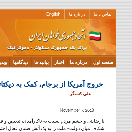
Ski
تماس با ما
در باره ما
English
t
conten
صفحه اول
درباره ما
اخبار
بیانیه ها
دیدگاهها
ویدی
خروج آمریکا از برجام، کمک به دیکتا
علی کشتگر
November 7, 2018
نارضایتی و خشم مردم نسبت به ناکارآمدی، تبعیض و
شکاف میان دولت- ملت را به یک آتش فشان فعال اجتماع