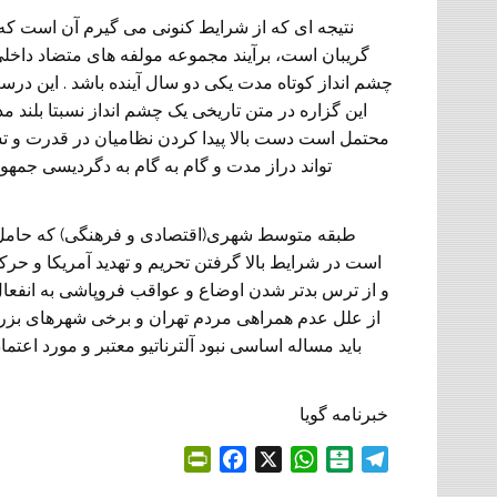
نتیجه ای که از شرایط کنونی می گیرم آن است که ب
گریبان است، برآیند مجموعه مولفه های متضاد دا
چشم انداز کوتاه مدت یکی دو سال آینده باشد . این د
این گزاره در متن تاریخی یک چشم انداز نسبتا بلند م
محتمل است دست بالا پیدا کردن نظامیان در قدرت و ت
تواند دراز مدت و گام به گام به دگردیسی جمهو
طبقه متوسط شهری(اقتصادی و فرهنگی) که حامل گ
است در شرایط بالا گرفتن تحریم و تهدید آمریکا و ح
و از ترس بدتر شدن اوضاع و عواقب فروپاشی به انفعال
از علل عدم همراهی مردم تهران و برخی شهرهای بزرگ 
باید مساله اساسی نبود آلترناتیو معتبر و مورد اعت
خبرنامه گویا
P
F
X
W
B
T
r
a
h
a
e