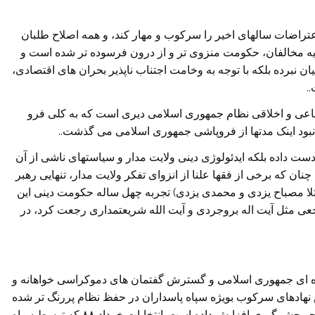
راضات سالهای اخیر را سرکوب و مهار کند، و همه اصلاح طلبان
تسویه مخالفان، حکومت منزوی تر و از درون فرسوده تر شده است و
ان نبرده بلکه با توجه به وخامت اجتناب ناپذیر بحران های اقتصادی،
.
عی و اخلاقی نظام جمهوری اسلامی دیری است که به کلی فرو
بود اینک مدتها از فروپاشی جمهوری اسلامی می گذشت..
ست داده بلکه ایدئولوژی دینی ولایت مدار و سیاستهای ناشی از آن
ان که برخی از فقها علنا از انزوای تفکر ولایت مدار، تنهایی رهبر
مثلا مصباح یزدی و محمدی یزدی) تجربه چهل ساله حکومت دینی این
جعی مثل آیت اله بروجردی و آیت الله شریعتمداری رجعت کرد، در
وده ای جمهوری اسلامی و گسترش گفتمان های دموکراسی خواهانه و
هادهای سرکوب بویژه سپاه پاسداران در حفظ نظام پررنگ تر شده
است. این تحول سهم نظامیان را در قدرت سیاسی به نحو چشمگیری افزایش داده است. انتخابات خرداد ۸۸ که توسط سپاه