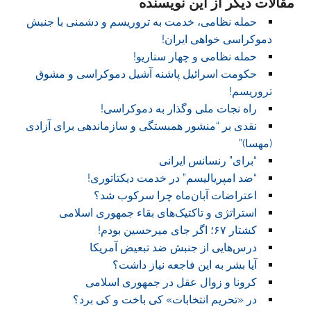
مقالات دیگر از این نویسنده
حمله نظامی، خدمت به تروریسم و دشمنی با جنبش
دموکراسی خواهی ایران!
حمله نظامی و چهار سناریو!
حکومت اسرائیل پاشنه آشیل دموکراسی و مشوق
تروریسم!
راه نجات ملی وگذار به دموکراسی!
نقدی بر “منشور همبستگی و سازماندهی برای آزادی
(مهسا)”
“برای” رنسانس ایرانی
“ضد امپریالیسم” در خدمت دیکتاتوری!
اعتراضات آبان‌ماه چرا سرکوب شد؟
استراتژی و تاکتیک‌های بقاء جمهوری اسلامی
کشتار ۶۷؛ اگر جای میرحسین بودم!
درس‌هایی از جنبش ضد تبعیض آمریکا
آیا بشر به این فاجعه نیاز داشت؟
کرونا و زوال عقل در جمهوری اسلامی
در «تحریم انتخابات» کی باخت و کی برد؟