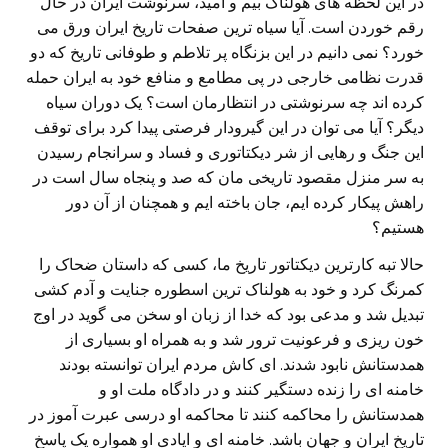
در این لحظه های هولناک بیم و امید، سرنوشت ایران در حال
رقم خوردن است. آیا سیاه ترین صفحات تاریخ ایران ورق می
خورد؟ نمی دانیم در این بزنگاه پر تلاطم و طوفانی تاریخ که دو
قدرت نظامی خارجی در پی مطامع و منافع خود به ایران حمله
کرده اند چه سرنوشتی در انتظارمان است؟ یک دوران سیاه
دیگر؟ آیا می توان در این گیرودار فرصتی پیدا کرد برای توقف
این جنگ و رهایی از شر دیکتاتوری و فساد و سرانجام رسیدن
به سر منزل مقصود تاریخی مان که صد و پنجاه سال است در
راهش پیکار کرده ایم، جان باخته ایم و همچنان از آن دور
هستیم؟
حالا تبه کارترین دیکتاتور تاریخ ما، کسی که داستان ضحاک را
کمرنگ کرد و خود به هولناک ترین اسطوره جنایت و آدم کشی
تبدیل شد و مدعی بود که خدا از زبان او سخن می گوید در اوج
خون ریزی و فرعونیت ترور شد و به همراه او بسیاری از
همدستانش نابود شدند. ای کاش مردم ایران توانسته بودند
خامنه ای را زنده دستگیر کنند و در دادگاه ملت او و
همدستانش را محاکمه کنند تا محاکمه او درسی عبرت آموز در
تاریخ ایران و جهان باشد. خامنه ای و ایادی او همواره یک پاسخ