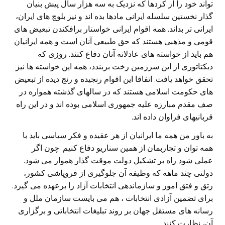
تواند خود را از کردها که نزدیک به سه هزار سال پیش بنیان
گذار نخستین سلسله ایرانی مادها بده اند و نیز بلوچ های ایران،
ایرانی تر بداند. همه اقوام ایرانی خواستار برافکندن تبعیض های
قومی و مذهبی هستند که حق طبیعی آنان است و همه ایرانیان
هم باید از خواسته های عادلانه آنان دفاع کنند. روزی که
دیکتاتوری از این سرزمین رخت بربندد، همه این خواسته ها نیز
تحقق خواهد یافت. اتفاقا این اقوام رنجیده و رنج دیده از تبعیض
های حکومت اسلامی هستند که در سالهای گذشته همواره در
صف مقدم مبارزه علیه جمهوری اسلامی بوده اند و در این راه
قربانیهای فراوان داده اند.
به باور من همه ما ایرانیان از هر عقیده و فکر سیاسی باید با
همه توان و تجاربمان از همین سناریو دفاع کنیم. چون اگر
عملی شود راه بر تشکیل دولت موقت گذار هموار می شود.
دولتی چند ماهه که وظیفه آن جلوگیری از فروپاشی کشور،
رتق و فتق امور و سازماندهی انتخابات آزاد را برعهده می گیرد.
برای تضمین آزادی انتخابات ، هم می بایست سازمان ملل و
رسانه های مستقل جهان بر روند تبلیغات انتخاباتی و برگزاری
آن، نظارت کنند.