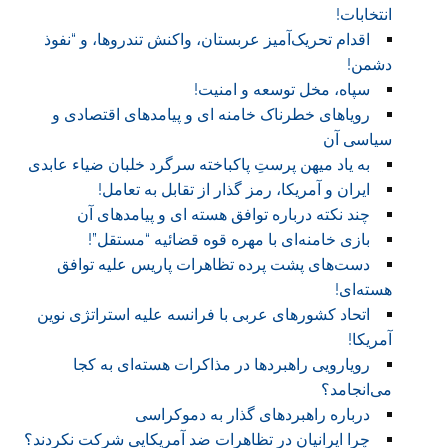
انتخابات!
اقدام تحریک‌آمیز عربستان، واکنش تندروها، و “نفوذ
دشمن!
سپاه، مخل توسعه و امنیت!
رویاهای خطرناک خامنه ای و پیامدهای اقتصادی و
سیاسی آن
به یاد میهن پرستِ پاکباخته سرگرد خلبان ضیاء عابدی
ایران و آمریکا، رمز گذار از تقابل به تعامل!
چند نکته درباره توافق هسته ای و پیامدهای آن
بازی خامنه‌ای با مهره قوه قضائيه “مستقل”!
دست‌های پشت پرده تظاهرات پاريس عليه توافق
هسته‌ای!
اتحاد کشورهای عربی با فرانسه عليه استراتژی نوين
آمريکا!
رويارويی راهبردها در مذاکرات هسته‌ای به کجا
می‌انجامد؟
درباره راهبردهای گذار به دموکراسی
چرا ايرانيان در تظاهرات ضد آمريکايی شرکت نکردند؟