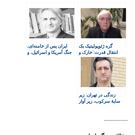
n
e
t
a
e
t
b
s
t
g
F
o
A
a
r
r
o
p
r
a
i
k
p
i
m
e
n
گره ژئوپولیتیک یک
ایران پس از خامنه‌ای،
n
انتقال قدرت: خارک و
جنگ آمریکا و اسرائیل، و
d
آینده بحران ایران
اپوزیسیون
l
y
زندگی در تهران: زیر
سایهٔ سرکوب، زیر آوار
بمب
****************