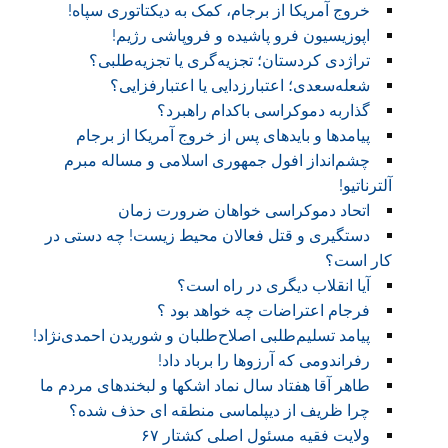
خروج آمریکا از برجام، کمک به دیکتاتوری سپاه!
اپوزیسیون فرو پاشیده و فروپاشی رژیم!
تراژدی کردستان؛ تجزیه‌گری یا تجزیه‌طلبی؟
شعله‌سعدی؛ اعتبارزدایی یا اعتبارفزایی؟
گذاربه دموکراسی باکدام راهبرد؟
پیامدها و بایدهای پس از خروج آمریکا از برجام
چشم‌انداز افول جمهوری اسلامی و مساله مبرم
آلترناتیو!
اتحاد دموکراسی خواهان ضرورت زمان
دستگیری و قتل فعالان محیط زیست! چه دستی در
کار است؟
آیا انقلاب دیگری در راه است؟
فرجام اعتراضات چه خواهد بود ؟
پیامد تسلیم‌طلبی اصلاح‌طلبان و شوریدن احمدی‌نژاد!
رفراندومی که آرزوها را برباد داد!
طاهر آقا هفتاد سال نماد اشکها و لبخندهای مردم ما
چرا ظریف از دیپلماسی منطقه ای حذف شده؟
ولایت فقیه مسئول اصلی کشتار ۶۷