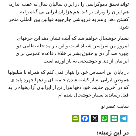
تواند تحقق دموکراسی را در ایران سالیان سال به عقب اندازد،
هم ایران را ویران تر کند، هم هزاران ایرانی بی گناه را به
کشتن دهد. و هم به فروپاشی چارچوبه قوانین بین المللی منجر
شود.
بسیار خوشحال خواهم شد که آینده نشان دهد این حرفهای
امروز من سراسر اشتباه است و این بار مداخله نظامی دو
چهره ضد آزادی و حقوق بشر بر خلاف قاعده عمومی برای
ایرانیان آزادی و خوشبختی به بار آورده است.
در پایان این احساس خود را پنهان نمی کنم که همراه با میلیونها
هموطن ایرانی ام از کشته شدن خامنه ای و دهها چهره پلید ی
که در آخرین جنایت خود دهها هزار تن از ایرانیان آزادیخواه را به
قتل رساندند بسیار خوشحال شده ام.
سایت عصر نو
P
F
X
W
B
T
r
a
h
a
e
در این زمینه:
i
c
a
l
l