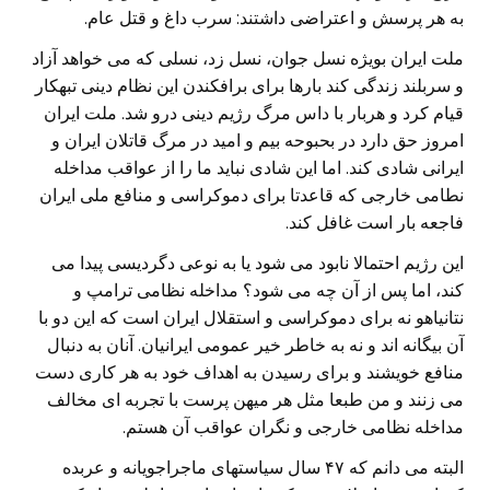
به هر پرسش و اعتراضی داشتند: سرب داغ و قتل عام.
ملت ایران بویژه نسل جوان، نسل زد، نسلی که می خواهد آزاد
و سربلند زندگی کند بارها برای برافکندن این نظام دینی تبهکار
قیام کرد و هربار با داس مرگ رژیم دینی درو شد. ملت ایران
امروز حق دارد در بحبوحه بیم و امید در مرگ قاتلان ایران و
ایرانی شادی کند. اما این شادی نباید ما را از عواقب مداخله
نطامی خارجی که قاعدتا برای دموکراسی و منافع ملی ایران
فاجعه بار است غافل کند.
این رژیم احتمالا نابود می شود یا به نوعی دگردیسی پیدا می
کند، اما پس از آن چه می شود؟ مداخله نظامی ترامپ و
نتانیاهو نه برای دموکراسی و استقلال ایران است که این دو با
آن بیگانه اند و نه به خاطر خیر عمومی ایرانیان. آنان به دنبال
منافع خویشند و برای رسیدن به اهداف خود به هر کاری دست
می زنند و من طبعا مثل هر میهن پرست با تجربه ای مخالف
مداخله نظامی خارجی و نگران عواقب آن هستم.
البته می دانم که ۴۷ سال سیاستهای ماجراجویانه و عربده