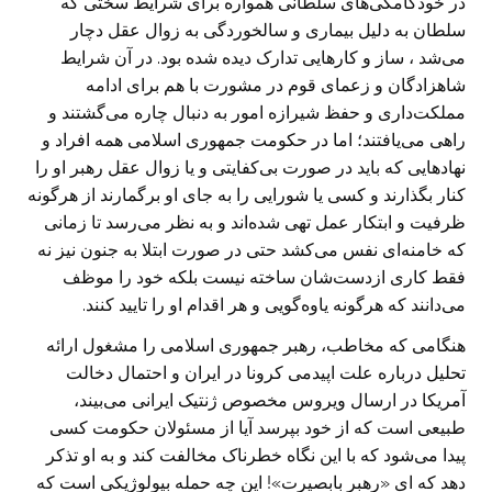
در خودکامگی‌های سلطانی همواره برای شرایط سختی که
سلطان به دلیل بیماری و سالخوردگی به زوال عقل دچار
می‌شد ، ساز و کارهایی تدارک دیده شده بود. در آن شرایط
شاهزادگان و زعمای قوم در مشورت با هم برای ادامه
مملکت‌داری و حفظ شیرازه امور به دنبال چاره می‌گشتند و
راهی می‌یافتند؛ اما در حکومت جمهوری اسلامی همه افراد و
نهادهایی که باید در صورت بی‌کفایتی و یا زوال عقل رهبر او را
کنار بگذارند و کسی یا شورایی را به جای او برگمارند از هرگونه
ظرفیت و ابتکار عمل تهی شده‌اند و به نظر می‌رسد تا زمانی
که خامنه‌ای نفس می‌کشد حتی در صورت ابتلا به جنون نیز نه
فقط کاری ازدست‌شان ساخته نیست بلکه خود را موظف
می‌دانند که هرگونه یاوه‌گویی و هر اقدام او را تایید کنند.
هنگامی که مخاطب، رهبر جمهوری اسلامی را مشغول ارائه
تحلیل درباره علت اپیدمی کرونا در ایران و احتمال دخالت
آمریکا در ارسال ویروس مخصوص ژنتیک ایرانی می‌بیند،
طبیعی است که از خود بپرسد آیا از مسئولان حکومت کسی
پیدا می‌شود که با این نگاه خطرناک مخالفت کند و به او تذکر
دهد که ای «رهبر بابصیرت»! این چه حمله بیولوژیکی است که