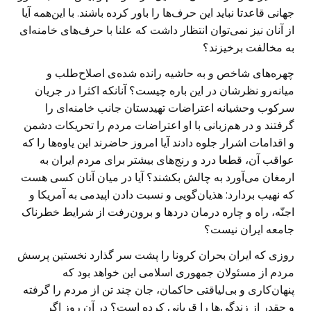
جهانی قاعدتا نباید این حرف‌ها را باور کرده باشند. با این‌همه آیا
از آنان نیز نمی‌توان انتظار داشت که علنا با حرف‌های خامنه‌ای
به مخالفت برخیزند؟
چهره‌های شاخص و به حاشیه رانده شده‌ی اصلاح‌طلب و
میانه‌رو نظرشان در این باره چیست؟ آنانکه اکثرا در جریان
سرکوب وحشیانه اعتراضات تهیدستان جانب خامنه‌ای را
گرفتند و در هم‌زبانی با او اعتراضات مردم را تحریکات دشمن
و اقدامات اشرار جلوه دادند آیا امروز حاضرند این یاوه‌ها را که
عواقب آن، قطعا درد و رنج‌های بیشتر برای مردم ایران به
ارمغان می‌آورد به چالش بکشند؟ آیا در میان آنان کسی هست
که نهیب بردارد: هذیان‌گویی و نسبت دادن اپیدمی به آمریکا و
اجنّه، راه و چاره درمان دردها و برون‌رفت از شرایط خطرناک
جامعه ایران نیست؟
روزی که ایران بحران کرونا را پشت سر گذارد نخستین پرسش
مردم از مسئولان جمهوری اسلامی این خواهد بود که
پنهان‌کاری و بی‌لیاقتی حاکمان، جان چند تن از مردم را گرفته
و چقدر از زندگی‌ها را قربانی کرده است؟ در آن روز اگر