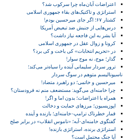
اعتراضات آبان‌ماه چرا سرکوب شد؟
استراتژی و تاکتیک‌های بقاء جمهوری اسلامی
کشتار ۶۷؛ اگر جای میرحسین بودم!
درس‌هایی از جنبش ضد تبعیض آمریکا
آیا بشر به این فاجعه نیاز داشت؟
کرونا و زوال عقل در جمهوری اسلامی
در «تحریم انتخابات» کی باخت و کی برد؟
گذار؛ موج، نه موج سوار!
ترور سردار سلیمانی آینده را سیاه‌تر می‌کند؛
ناسیونالیسم متوهم در سوگ سردار
میرحسین و خاتمی؛ دو راهبرد متضاد!
چرا خامنه‌ای می‌گوید: مستضعف منم نه فرودستان؟
همراه با اعتراضات؛ بدون اما و اگر!
اپوزیسیون؛ مرزهای حمایت و دخالت
قمار خطرناک ترامپ-خامنه‌ای؛ بازنده و آینده
گفتگوی خامنه‌ای-آبه؛ «ناموس انقلاب» در برابر صلح
استراتژی برنده، استراتژی بازنده!
آیا جنگ محتمل است؟