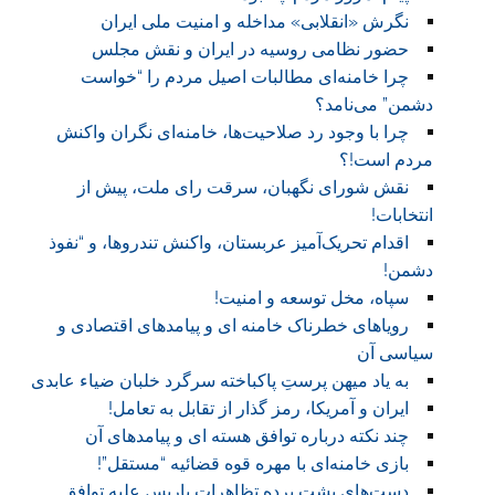
نگرش «انقلابی» مداخله و امنیت ملی ایران
حضور نظامی روسیه در ایران و نقش مجلس
چرا خامنه‌ای مطالبات اصیل مردم را “خواست
دشمن” می‌نامد؟
چرا با وجود رد صلاحیت‌ها، خامنه‌ای نگران واکنش
مردم است!؟
نقش شورای نگهبان، سرقت رای ملت، پیش از
انتخابات!
اقدام تحریک‌آمیز عربستان، واکنش تندروها، و “نفوذ
دشمن!
سپاه، مخل توسعه و امنیت!
رویاهای خطرناک خامنه ای و پیامدهای اقتصادی و
سیاسی آن
به یاد میهن پرستِ پاکباخته سرگرد خلبان ضیاء عابدی
ایران و آمریکا، رمز گذار از تقابل به تعامل!
چند نکته درباره توافق هسته ای و پیامدهای آن
بازی خامنه‌ای با مهره قوه قضائيه “مستقل”!
دست‌های پشت پرده تظاهرات پاريس عليه توافق