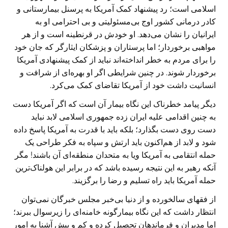
اسلامی است؛ رد پیشنهاد کمک آمریکا به پرسنل بیمارستانی و
کادر درمانی کشور اوج بی‌مسئولیتی و بی احترامی او به
ایرانیان را نشان می‌دهد. او خودش در قرنطینه است و از هر
مواهبی برخوردار؛ اما پرستاران و پزشکان ایثارگر که جان خود
را برای مردم به خطر انداخته‌اند نباید از کمک پیشنهادی آمریکا
برخوردار شوند. در چنین شرایطی اگر او بهره‌ای از شرافت و
انسانیت داشت خود از آمریکا تقاضای کمک می‌کرد.
دیگر پیامد خطرناک این نگاه بیمار آن است که اگر آمریکا دست
به چنین اقدامی علیه ایران زده جمهوری اسلامی لابد نباید
دست روی دست بگذارد؛ بلکه باید با قدرت به آمریکا پاسخ داده
شود و لابد از هم‌اکنون باید ارتش و سپاه به فکر طراحی یک
حمله انتقامی به آمریکا و‌یا به متحدان منطقه‌ای آن باشند! مگر
آنکه رهبر به این نتیجه رسیده باشد که در برابر این هولناک‌ترین
حمله آمریکا باید راه تسلیم و رضا را برگزیند.
از فقهای سالخورده و از دنیا بی‌خبر مجلس خبرگان نمی‌توان
انتظار داشت که این نگاه بیمارگونه خامنه‌ای را زیرسوال ببرند؛
اما مدیران و فرماندهان تحصیل کرده و کم و بیش آشنا به امور