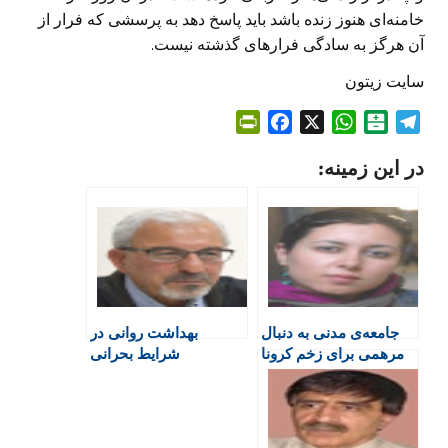
خامنه‌ای هنوز زنده باشد باید پاسخ دهد به پرسشی که فرار از
آن هرگز به سادگی فرارهای گذشته نیست.
سایت زیتون
P
F
X
W
B
T
r
a
h
a
e
در این زمینه:
i
c
a
l
l
n
e
t
a
e
t
b
s
t
g
F
o
A
a
r
r
o
p
r
a
i
k
p
i
m
e
n
جامعه‌ی مدنی به دنبال
بهداشت روانی در
n
مرهمی برای زخم کرونا
شرایط بحرانی
d
l
y