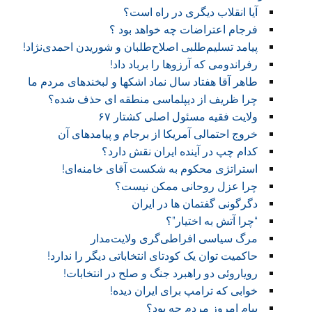
آیا انقلاب دیگری در راه است؟
فرجام اعتراضات چه خواهد بود ؟
پیامد تسلیم‌طلبی اصلاح‌طلبان و شوریدن احمدی‌نژاد!
رفراندومی که آرزوها را برباد داد!
طاهر آقا هفتاد سال نماد اشکها و لبخندهای مردم ما
چرا ظریف از دیپلماسی منطقه ای حذف شده؟
ولایت فقیه مسئول اصلی کشتار ۶۷
خروج احتمالی آمریکا از برجام و پیامدهای آن
کدام چپ در آینده ایران نقش دارد؟
استراتژی محکوم به شکست آقای خامنه‌ای!
چرا عزل روحانی ممکن نیست؟
دگرگونی گفتمان ها در ایران
“چرا آتش به اختیار”؟
مرگ سیاسی افراطی‌گری ولایت‌مدار
حاکمیت توان یک کودتای انتخاباتی دیگر را ندارد!
رویاروئی دو راهبرد جنگ و صلح در انتخابات!
خوابی که ترامپ برای ایران دیده!
پیام امروز مردم چه بود؟