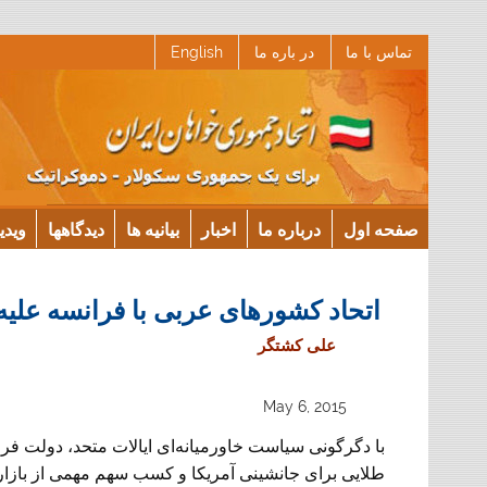
Ski
تماس با ما
در باره ما
English
t
conten
صفحه اول
درباره ما
اخبار
بیانیه ها
دیدگاهها
ویدی
اتحاد کشورهای عربی با فرانسه عليه 
علی کشتگر
May 6, 2015
با دگرگونی سياست خاورميانه‌ای ايالات متحد، دولت فران
طلايی برای جانشينی آمريکا و کسب سهم مهمی از بازار 