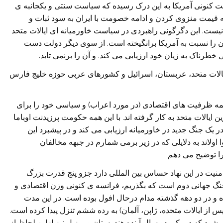
 کنونی آمريکا به اين درک رسيده که سياست سنتی و يکجانبه ی
 قيمت منزوی کردن و ادامه خصومت با ايران به سود ثبات و
 نيست. اين دگرگونی راهبردی در سياست خاورميانه ای ايالات متحد
ن را نسبت به آمريکا برانگيخته است. از سوی ديگر دولت دست
خطرناک به زيان خود ارزيابی می کند. و آن را برنمی تابد.
ايالات متحد، عربستان، اسرائيل و کشورهای عربی حوزه خليج فارس
مه ظرفيت های اقتصادی (در مورد اعراب) و سياسی خود را برای
ايالات متحد به کار گرفته اند. با اين همه حکومت پرزيدنت اوباما
 در يک جنگ جديد در خاورميانه ارزيابی می کند و در پيشبرد اين
لاند به دلايلی که در زير برمی شمارم در جبهه مخالفان
ا توضيح می دهم:
منيت در اين نهاد حساس بين المللی دارد جزو پنج قدرت بزرگ
گ جهانی دوم است که بگذريم، فرانسه ی کنونی وزن اقتصادی و
 و در دو دهه گذشته مدام درحال افول بوده است. در اين مدت
 از ايالات متحده، ژاپن، آلمان) به رده ششم تنزل پيدا کرده است.
می شود که در يکی دو سال آينده هندوستان و برزيل نيز ازاين لحاظ از