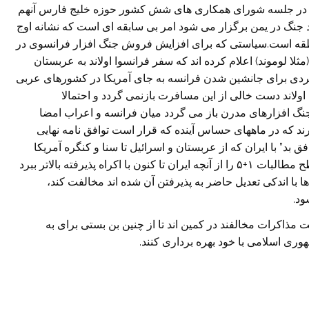
اند در جلسه شورای همکاری های شش کشور حوزه خليج فارس آنهم
 جنگ در يمن برگزار می شود امر بی سابقه ای است که نشانه اوج
نطقه است.سياستی که برای افزايش فروش جنگ افزار فرانسوی در
ا لوموند) اعلام کرده اند که سفر فرانسوا اولاند به عربستان
بردی برای جانشين شدن فرانسه به جای آمريکا در کشورهای عربی
ولاند دست خالی از اين مسافرت بازنمی گردد و احتمالا
گ افزارهای مدرن باز می گردد ميان فرانسه و اعراب امضا
رند که در ماههای حساس آينده که قرار است توافق نامه نهايی
 بد” با ايران که از عربستان و اسرائيل تا سنا و کنگره آمريکا
امتداد دارد را در۱+۵ نمايندگی کند. اگر فرانسه بتواند سطح مطالبات ۱+۵ را از آنچه ايران تا کنون با اکراه پذيرفته بالاتر ببرد
ها با اندکی تعديل حاضر به پذيرفتن آن شده اند مخالفت کند،
ود.
مذاکرات مخالفند در کمين اند تا از چنين بن بستی برای به
ی اسلامی با خود بهره برداری کنند.