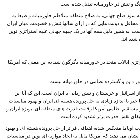
 و تنش در خاورميانه تبديل شده است
م به سود صلح جهانی، به صلاح منطقه متلاطم خاورميانه و طبعا به
 محافل و دولت هايی که در ازای سالها تنش و خصومت ميان ايران
ت. به همين دليل همه آنها در يک جبهه جهانی عليه استراتژی نوين
شده اند.
تژی ايالات متحد در خاورميانه دگرگون شد. به اين معنی که آمريکا
سرائيل و عربستان و تنش زدايی با ايران است. اين که آيا اين
 خير تا اندازه زيادی به حل پرونده هسته ای ايران و بهبود مناسبات
ر مستقيم نظامی آمريکا رقابت قدرت های منطقه ای، بويژه ايران و
يفای نقش قدرت برتر تشديد کرده است.
دنت اوباما منعکس شده، اهدافی فراتر از حل پرونده هسته ای و بهبود
نشان می دهند که آمريکا مايل به ايجاد موازنه ای نوين در مناسبات