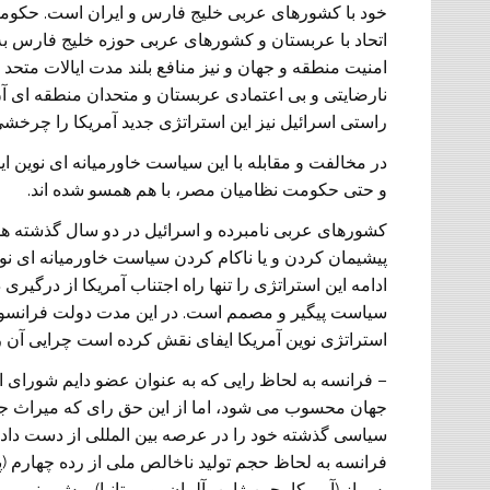
خود با کشورهای عربی خليج فارس و ايران است. حکومت
اتحاد با عربستان و کشورهای عربی حوزه خليج فارس به
امنيت منطقه و جهان و نيز منافع بلند مدت ايالات متحد
نارضايتی و بی اعتمادی عربستان و متحدان منطقه ای آ
راستی اسرائيل نيز اين استراتژی جديد آمريکا را چرخشی 
در مخالفت و مقابله با اين سياست خاورميانه ای نوين 
و حتی حکومت نظاميان مصر، با هم همسو شده اند.
کشورهای عربی نامبرده و اسرائيل در دو سال گذشته ه
پيشيمان کردن و يا ناکام کردن سياست خاورميانه ای نوين 
ادامه اين استراتژی را تنها راه اجتناب آمريکا از درگيری
سياست پيگير و مصمم است. در اين مدت دولت فرانسوا او
استراتژی نوين آمريکا ايفای نقش کرده است چرايی آن ر
– فرانسه به لحاظ رايی که به عنوان عضو دايم شورای ا
جهان محسوب می شود، اما از اين حق رای که ميراث جن
سياسی گذشته خود را در عرصه بين المللی از دست داده
فرانسه به لحاظ حجم توليد ناخالص ملی از رده چهارم (پس
پس از (آمريکا، چين،ژاپن، آلمان، و بريتانيا). پيش بينی 