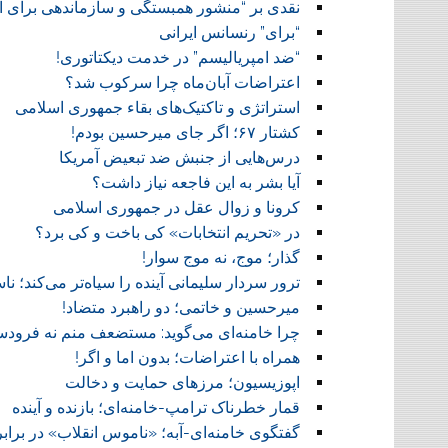
نقدی بر “منشور همبستگی و سازماندهی برای آز
“برای” رنسانس ایرانی
“ضد امپریالیسم” در خدمت دیکتاتوری!
اعتراضات آبان‌ماه چرا سرکوب شد؟
استراتژی و تاکتیک‌های بقاء جمهوری اسلامی
کشتار ۶۷؛ اگر جای میرحسین بودم!
درس‌هایی از جنبش ضد تبعیض آمریکا
آیا بشر به این فاجعه نیاز داشت؟
کرونا و زوال عقل در جمهوری اسلامی
در «تحریم انتخابات» کی باخت و کی برد؟
گذار؛ موج، نه موج سوار!
ترور سردار سلیمانی آینده را سیاه‌تر می‌کند؛ 
میرحسین و خاتمی؛ دو راهبرد متضاد!
چرا خامنه‌ای می‌گوید: مستضعف منم نه فرودس
همراه با اعتراضات؛ بدون اما و اگر!
اپوزیسیون؛ مرزهای حمایت و دخالت
قمار خطرناک ترامپ-خامنه‌ای؛ بازنده و آینده
گفتگوی خامنه‌ای-آبه؛ «ناموس انقلاب» در براب