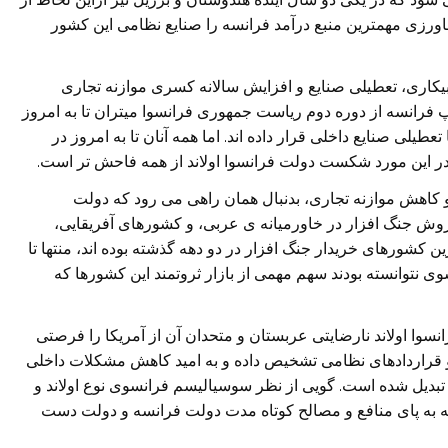
ورزی مهمترين منبع درآمد فرانسه را صنايع نظامی اين کشور
کاری، تعطيلی صنايع و افزايش سالانه کسری موازنه تجاری
رانسه از دوره دوم رياست جمهوری فرانسوا ميتران تا به امروز
طيلی صنايع داخلی قرار داده اند. اما همه آنان تا به امروز در
 در اين مورد شکست دولت فرانسوا اولاند از همه فاحش تر است.
 کاهش موازنه تجاری، بدنبال همان راهی می رود که دولت
روش جنگ افزار در خاورميانه ی عربی، و کشورهای آفريقايی،
کشورهای خريدار جنگ افزار در دو دهه گذشته بوده اند، منتها تا
ی نتوانسته بودند سهم مهمی از بازار ثروتمند اين کشورها که
نسوا اولاند نارضايتی عربستان و متحدان آن از آمريکا را فرصتی
 قراردادهای نظامی تشخيص داده و به اميد کاهش مشکلات داخلی
تبديل شده است. گويی از نظر سوسياليسم فرانسوی نوع اولاند و
ه به پای منافع و مصالح کوتاه مدت دولت فرانسه و دولت دست