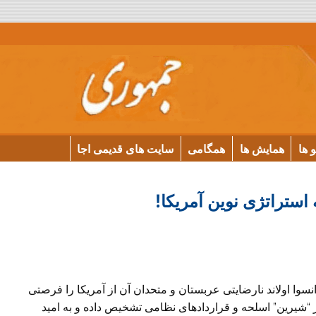
و ها
همایش ها
همگامی
سایت های قدیمی اجا
استراتژی نوين آمريکا!
سوا اولاند نارضايتی عربستان و متحدان آن از آمريکا را فرصتی
“شيرين” اسلحه و قراردادهای نظامی تشخيص داده و به اميد