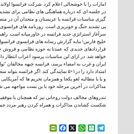
امارات را با خوشحالی اعلام کرد. شرکت فرانسوا اول
در جلسه ای که درباره هماهنگی های نظامی برای تشديد
گيری مناسبات فرانسه با عربستان و متحدان آن در م
پی تشديد جنگ و خونريزی است. روزنامه های فرانسوی(مثل
سرآغاز استراتژی جديد فرانسه در خاورميانه است. راه
خليج فارس! بنابه گزارش رسانه های فرانسوی فرانسوا ا
قراردادهای جديدی که عمدتا به حوزه نظامی و فروش جن
خواهد شد. در ازای اين مناسبات پرسود اعراب انتظار دا
ايران و غرب به امضاء برسد، فرانسه جبهه مخالفان “توافق
و يا با مطالبه لغو يکجا و همزمان تحريم ها که آمريکايی 
مذاکرات در آخرين مرحله خود با بن بست مواجهه می ش
تندروهای مخالف دولت روحانی نيز که همچنان با موفقيت 
شکست کشاندن مذاکرات و همراه کردن رهبر مردد جمهور
P
F
X
W
B
T