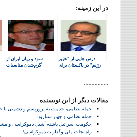
r
a
h
a
e
در این زمینه:
i
c
a
l
l
n
e
t
a
e
t
b
s
t
g
F
o
A
a
r
r
o
p
r
a
i
k
p
i
m
e
n
درس هایی از “تغییر
سود و زیان ایران از
n
رژیم” در پاکستان برای
گرم‌شدن مناسبات
d
کشورمان ایران
سوریه و اعراب خلیج
l
فارس
y
****************
مقالات دیگر از این نویسنده
حمله نظامی، خدمت به تروریسم و دشمنی با ج
حمله نظامی و چهار سناریو!
حکومت اسرائیل پاشنه آشیل دموکراسی و مشو
راه نجات ملی وگذار به دموکراسی!