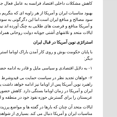
کاهش مشکلات داخلی اقتصاد فرانسه به عامل فعال جنگ
بهبود مناسبات ايران و آمريکا از هر زاويه ای که بنگري
سود مصالح و منافع ايران است.اما اين دگرگونی به سود
و آمريکا منافع و فرصت های طلايی به چنگ آورده اند نيس
ايالات متحد و تلاشهای آشتی جويانه دولت روحانی همراه 
استراتژی نوين آمريکا در قبال ايران
با پايان حکومت بوش و روی کار آمدن باراک اوباما استرا
ديگر:
۱- به دلايل اقتصادی و سياسی مايل و قادر به ادامه حضور دايم و گسترده نظامی در خاورميانه نيست.
۲- خواهان تجديد نظر در سياست حمايت بی قيدوشرط از ا
راهبرد نوين آمريکا پس از اوباما نيز ادامه خواهد داشت يا
ايران و آمريکا در زمان اوباما بستگی دارد. کاهش حضو
عربستان را برای گسترش حوزه نفوذ خود در منطقه و ا
ايالات متحد آن چنان که بارها در گفته ها و مواضع پرزي
مناسبات ايران و آمريکا دنبال می کند. بسياری از شواهد 