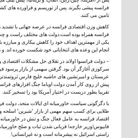
فرانسه پيشی بگيرند. پس از توريسم و فراورده های کشا
تامين می کنند.
کاهش وزن اقتصادی فرانسه در عرصه جهانی با تشديد بي
فرانسه همراه بوده است.دولت های مختلف راست و چپ ف
يکی از مهمترين اهداف خود را کاهش بيکاری و مبارزه با تع
انجام اين وعده های انتخاباتی خود شکست خورده اند. و
– دولت فرانسوا اولاند در تقلای حل مشکلات اقتصادی و
سرکوزی آغازگر آن بود. گرفتن سهمی از بازار پرسود ف
عربستان و اميرنشين های حاشيه خليج فارس ثروتمندترين 
پيش از روی کار آمدن دولت اوباما جنگ افزارهای فرانسو
تقريبا بطور دربست در اختيار آمريکا بود را تسخير کنند.
با دگرگونی سياست خاورميانه ای ايالات متحد، دولت فرا
طلايی برای کسب سهم مهمی از بازار “شيرين” اسلحه و
اقتصاد فرانسه به عامل فعال جنگ و تنش در خاورميانه 
فابيوس(وزير خارجه) قربانی شدن ثبات و صلح خاورميان
راستی اسرائيل نه بيشرمانه است و نه غيرانسانی!