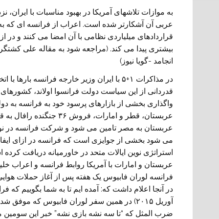
به موازات تلاشهای آمريکا در بهبود مناسبات با ايران،
عربی آن آشکارتر شده است. اعراب از فرانسه ای که به 
قراردادهای ميلياردی نظامی با آن امضا می کنند و در ا
بيشتری پيدا می کند. (مراجعه شود به مقاله علی کشتگر
انجامد -گويا نيوز)
در مذاکرات ۱+۵ با ايران وزير خارجه فرانسه 
قدردانی از اين سياست دولت فرانسوا اولاند، کشورهای 
واگذاری بخشی از بازارهای پرسود خود به فرانسه به دول
عربستان، قطر و امارات، فر
عربستان به مصر تامين می شود و شرکت فرانسه در نوسا
می شود بخشی از جوايزی است که فرانسه در ازای ايفا
استراتژی نوين ايالات متحد در خاورميانه دريافت کرده
عربستان و امارات با آمريکا روابط فرانسه و اعراب خل
فرانسه لوران فابيوس يک هفته پس از آغاز حملات هوايی
ضرب المثل که “تا سه نشه بازی نشه” خبر اين سومين م