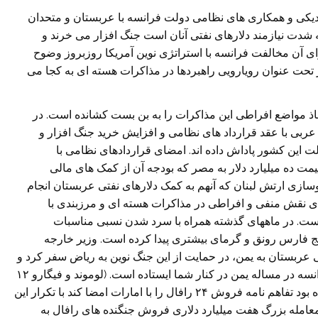
 نزديکی و همکاری های نظامی دولت فرانسه با عربستان و متحدان
شدت نيازمند دلارهای نفتی آنان است جنگ افزار می خرند و
زای آن مخالفت فرانسه با استراتژی نوين آمريکا روزبروز وضوح
 تحت عنوان رويارويی راهبردها در مذاکرات هسته ای به کجا می
بارها با اتخاذ مواضع افراطی اين مذاکرات را به بن بست کشانده است. در
عربی با عقد قرارداد های نظامی و افزايش خريد جنگ افزار و
ت اين کشور پاداش داده اند. امضای قراردادهای نظامی با
وش ۳۶ جنگنده رافال به قيمت ده ميليارد دلار به مصر که بودجه آن از کمک های مالی
زی ارتش لبنان که آنهم به کمک دلارهای نفتی عربستان انجام
ی نقش منفی و افراطی در مذاکرات هسته ای و مرزبندی با
 است. در ماههای گذشته همراه با سرد شدن نسبی مناسبات
يج فارس رونق و گرمای بيشتری پيدا کرده است. وزير خارجه
 عربستان به يمن، در حمايت از اين جنگ نوين به رياض سفر کرد و
در آنجا اعلام داشت که: آمده ايم تا به شما بگوييم که فرانسه در مساله يمن در کنار شما ايستاده است. (لوموند و فيگارو ۱۲
آوريل ۲۰۱۵) در همين سفر لوران فابيوس که موفق شده بود تفاهم نامه فروش ۲۴ رافال را با امارات امضا کند با تکرار اين
عامله بزرگ هفت ميليارد دلاری فروش جنگنده های رافال به