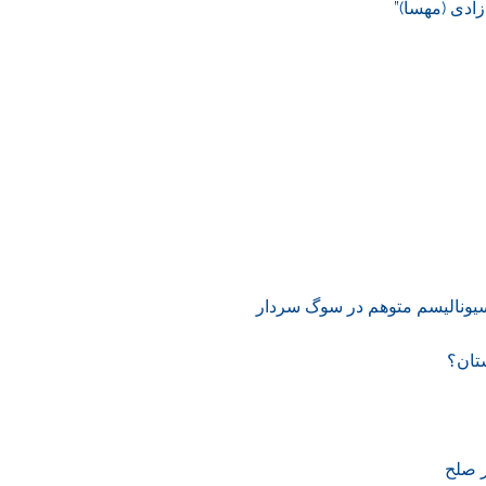
ادی (مهسا)”
ناسیونالیسم متوهم در سوگ سردار
تان؟
ر صلح