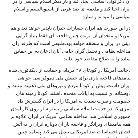
آن دگرگونی اساسی ايجاد کند و بار ديگر اسلام سياسی را در
ايران احيا کند و ملغمه ای ضد غربی از ناسيوناليسم و اسلام
سياسی را ميداندار سازد.
در اين صورت هم ايران خسارات جبران ناپذير خواهد ديد و هم
آمريکا و متحدان آن. برنده چنين فاجعه ای فقط بنياد گرايی
دينی در ايران و منطقه خواهد بود.طبيعی است که طرفداران
مداخله نظامی و تحليل گران حامی آنان اذعان به اين حقايق
ساده را به صلاح مقاصد خود ندانند.
دخالت آمريکا در کودتای ۲۸ مرداد، و حمايت از ديکتاتوری شاه
پيامدهای فاجعه باری برای جنبش ملی دموکراسی خواهی
ايران داشت. پيش از کودتا مردم و نيروهای ملی ذهنيت مثبت و
دوستانه ای نسبت به ايالات متحده داشتند. کودتا زمينه های
خصومت و نفرت نسبت به آمريکا را در ايران گسترش داد.
امری که در خدمت اسلام سياسی و بستر ساز روی کار آمدن
جمهوری اسلامی شد. مداخله نظامی آمريکا در ايران علاوه بر
همه پيامدهای ويرانگر و فاجعه بار آن دوباره ايران را به آتش
فشان احساسات ضد آمريکايی تبديل می کند. پسامد چنين