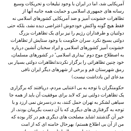
آمريکايی شد، اما در ايران با وجود تبليغات و تحريکات وسيع
رسانه های جمهوری اسلامی و حمايت همه جانبه آنها از
تظاهرات خشونت آميز و ضد آمريکايی کشورهای اسلامی نه
فقط هيچ گونه واکنش خودجوش اعتراضی ديده نشد، بلکه حتی
دولتيان و طرفداران رژيم را نيز برای يک تظاهرات بزرگ
دولتی بسيج نکرد. سران حکومت با وجود ستايش از تظاهرات
خشونت آميز کشورهای اسلامی و ايراد سخنان آتشين درباره
به اصطلاح موج دوم “بيداری اسلامی” در کشورهای مسلمان،
خود چنين تظاهراتی را برگزار نکردند(تظاهرات دولتی بسيار بی
رمق شهرستان قم و برخی از شهرهای ديگر ايران نافی
مدعای اين يادداشت نيست.)
حکومتگران با توجه به بی اعتنايی مردم، دريافتند که برگزاری
يک تظاهرات دولتی نيز که لابد برای موفقيت آن بايد از همه جا
سياهی لشکر به تهران حمل کنند، به دردسرش نمی ارزد و با
توجه به گرفتاری های ديگری که با آن دست بگريبان بودند، از
خير آن گذشتند (شايد مصلحت های ديگری هم در کار بوده که
من از آن بی اطلاع هستم). بهرحال خامنه ای که از امت