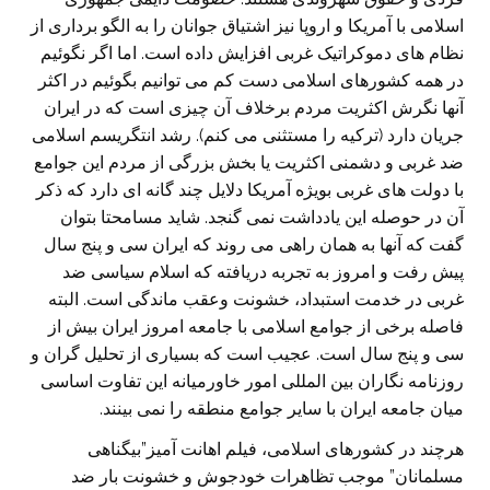
اسلامی با آمريکا و اروپا نيز اشتياق جوانان را به الگو برداری از
نظام های دموکراتيک غربی افزايش داده است. اما اگر نگوئيم
در همه کشورهای اسلامی دست کم می توانيم بگوئيم در اکثر
آنها نگرش اکثريت مردم برخلاف آن چيزی است که در ايران
جريان دارد (ترکيه را مستثنی می کنم). رشد انتگريسم اسلامی
ضد غربی و دشمنی اکثريت يا بخش بزرگی از مردم اين جوامع
با دولت های غربی بويژه آمريکا دلايل چند گانه ای دارد که ذکر
آن در حوصله اين يادداشت نمی گنجد. شايد مسامحتا بتوان
گفت که آنها به همان راهی می روند که ايران سی و پنج سال
پيش رفت و امروز به تجربه دريافته که اسلام سياسی ضد
غربی در خدمت استبداد، خشونت وعقب ماندگی است. البته
فاصله برخی از جوامع اسلامی با جامعه امروز ايران بيش از
سی و پنج سال است. عجيب است که بسياری از تحليل گران و
روزنامه نگاران بين المللی امور خاورميانه اين تفاوت اساسی
ميان جامعه ايران با ساير جوامع منطقه را نمی بينند.
هرچند در کشورهای اسلامی، فيلم اهانت آميز”بيگناهی
مسلمانان” موجب تظاهرات خودجوش و خشونت بار ضد