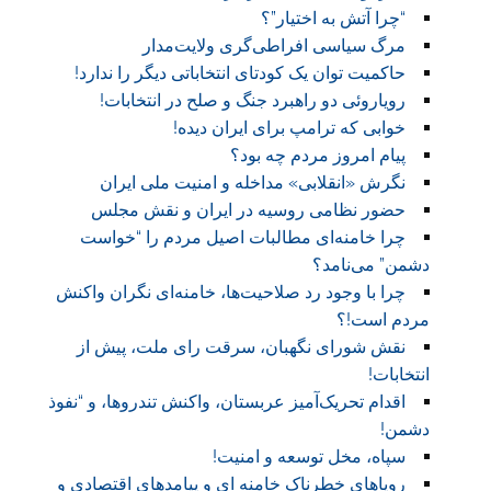
“چرا آتش به اختیار”؟
مرگ سیاسی افراطی‌گری ولایت‌مدار
حاکمیت توان یک کودتای انتخاباتی دیگر را ندارد!
رویاروئی دو راهبرد جنگ و صلح در انتخابات!
خوابی که ترامپ برای ایران دیده!
پیام امروز مردم چه بود؟
نگرش «انقلابی» مداخله و امنیت ملی ایران
حضور نظامی روسیه در ایران و نقش مجلس
چرا خامنه‌ای مطالبات اصیل مردم را “خواست
دشمن” می‌نامد؟
چرا با وجود رد صلاحیت‌ها، خامنه‌ای نگران واکنش
مردم است!؟
نقش شورای نگهبان، سرقت رای ملت، پیش از
انتخابات!
اقدام تحریک‌آمیز عربستان، واکنش تندروها، و “نفوذ
دشمن!
سپاه، مخل توسعه و امنیت!
رویاهای خطرناک خامنه ای و پیامدهای اقتصادی و