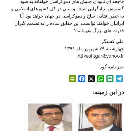
فاجعه ای نابودی جنبش های دموکراسی خواهانه به سود
گسترش بنيادگرايی شيعه و سنی در کل کشورهای اسلامی و
به خطر افتادن صلح و دموکراسی در جهان خواهد بود. آيا
ايرانيان خواهند توانست اين حقايق ساده را به تصميم گيران
قدرت های بزرگ بفهمانند؟
علی کشتگر
چهارشنبه ۲۹ شهريور ماه ۱۳۹۱
Ali.keshtgar@yahoo.fr
خبر نامه گویا
P
F
X
W
B
T
r
a
h
a
e
در این زمینه:
i
c
a
l
l
n
e
t
a
e
t
b
s
t
g
F
o
A
a
r
r
o
p
r
a
i
k
p
i
m