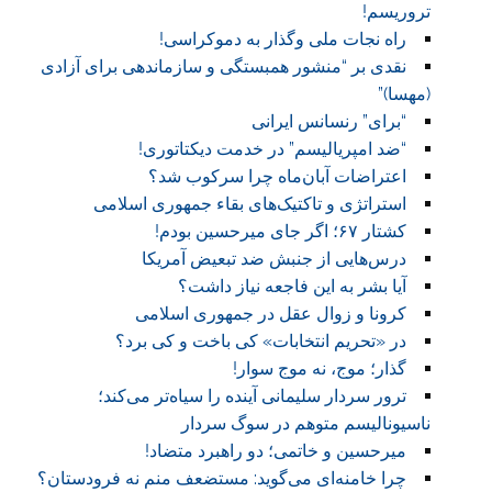
تروریسم!
راه نجات ملی وگذار به دموکراسی!
نقدی بر “منشور همبستگی و سازماندهی برای آزادی
(مهسا)”
“برای” رنسانس ایرانی
“ضد امپریالیسم” در خدمت دیکتاتوری!
اعتراضات آبان‌ماه چرا سرکوب شد؟
استراتژی و تاکتیک‌های بقاء جمهوری اسلامی
کشتار ۶۷؛ اگر جای میرحسین بودم!
درس‌هایی از جنبش ضد تبعیض آمریکا
آیا بشر به این فاجعه نیاز داشت؟
کرونا و زوال عقل در جمهوری اسلامی
در «تحریم انتخابات» کی باخت و کی برد؟
گذار؛ موج، نه موج سوار!
ترور سردار سلیمانی آینده را سیاه‌تر می‌کند؛
ناسیونالیسم متوهم در سوگ سردار
میرحسین و خاتمی؛ دو راهبرد متضاد!
چرا خامنه‌ای می‌گوید: مستضعف منم نه فرودستان؟