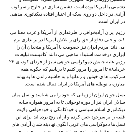
دشمنی با آمريکا بوده است. دشمن سازی در خارج و سرکوب
آزادی در داخل دو روی سکه از اعتبار افتاده ديکتاتوری مذهبی
در ايران است.
رژيم ايران آزاديخواهی را طرفداری از آمريکا و غرب معنا می
کند، و حتی دفاع از حق رای را تلاش آمريکا در براندازی نرم
می داند. مردم ايران نيز خصومت با آمريکا و متحدان آن را
ابزاری درخدمت استبداد مذهبی می دانند. کافيست تبليغات
رژيم عليه جنبش دموکراسی خواهی سبز از فردای کودتای ۲۲
خرداد۸۸ تا امروز را مرور کنيم تا دريابيم که چگونه همه
سرکوب ها ی خونين و زندانها و به حاشيه راندن ها به بهانه
مبارزه با توطئه های آمريکا در ايران دنبال شده است.
نسل جوان ايران از زمانی که خود را می شناسد و نسل ميان
سالان ايران نيز از دوره نوجوانی تا به امروز همواره سايه
ديکتاتوری اسلام سياسی و خودکامگی و خودخواهی ولايت
فقيه را بر سرخود حس کرده و از آن رنج برده اند. برای اين
نسل ها دموکراسی های غربی الگوی نهادينه شدن آزادی های
فردی و حقوق شهروندی هستند. خصومت دايمی جمهوری