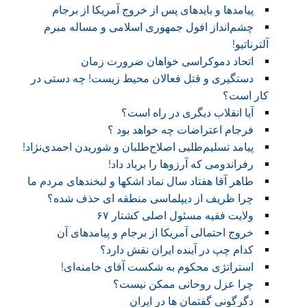
پیامدها و بایدهای پس از خروج آمریکا از برجام
چشم‌انداز افول جمهوری اسلامی و مساله مبرم
آلترناتیو!
اتحاد دموکراسی خواهان ضرورت زمان
دستگیری و قتل فعالان محیط زیست! چه دستی در
کار است؟
آیا انقلاب دیگری در راه است؟
فرجام اعتراضات چه خواهد بود ؟
پیامد تسلیم‌طلبی اصلاح‌طلبان و شوریدن احمدی‌نژاد!
رفراندومی که آرزوها را برباد داد!
طاهر آقا هفتاد سال نماد اشکها و لبخندهای مردم ما
چرا ظریف از دیپلماسی منطقه ای حذف شده؟
ولایت فقیه مسئول اصلی کشتار ۶۷
خروج احتمالی آمریکا از برجام و پیامدهای آن
کدام چپ در آینده ایران نقش دارد؟
استراتژی محکوم به شکست آقای خامنه‌ای!
چرا عزل روحانی ممکن نیست؟
دگرگونی گفتمان ها در ایران