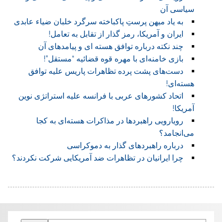
سیاسی آن
به یاد میهن پرستِ پاکباخته سرگرد خلبان ضیاء عابدی
ایران و آمریکا، رمز گذار از تقابل به تعامل!
چند نکته درباره توافق هسته ای و پیامدهای آن
بازی خامنه‌ای با مهره قوه قضائيه “مستقل”!
دست‌های پشت پرده تظاهرات پاريس عليه توافق
هسته‌ای!
اتحاد کشورهای عربی با فرانسه عليه استراتژی نوين
آمريکا!
رويارويی راهبردها در مذاکرات هسته‌ای به کجا
می‌انجامد؟
درباره راهبردهای گذار به دموکراسی
چرا ايرانيان در تظاهرات ضد آمريکايی شرکت نکردند؟