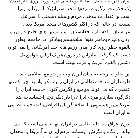
ايران اگر نه بالفعل، اما بالقوه (يعنی در صورت روی کار آمدن
يک حکومت برگزيده مردم) متحد استراتژيک آمريکا و اروپا
است و اعتقادات مذهبی مردم وسيله دشمنی با اسرائيل
نيست. در حالی که در اکثر کشورهای متحد آمريکا يعنی
عربستان، پاکستان، افغانستان، امير نشين های خليج فارس و
اردن وغيره بخاطر نفوذ اسلاميسم بنيادگرا در جامعه، بطور
بالقوه خطر روی کار آمدن رژيم های ضد آمريکايی را نمی توان
دست کم گرفت. بنابراين در درون هريک از اين جوامع يک
دشمن بالقوه آمريکا و غرب نهفته است.
اين تفاوت برجسته ميان ايران و ساير جوامع اسلامی بايد
طرفداران مداخله نظامی در ايران را به فکر وادارد. چرا که تنها
عنصری که می تواند موضع و نگرش کنونی جامعه ايران را
دگرگون سازد و مردم ايران را بار ديگر دچاراحساسات ضد
آمريکايی و همسويی با اسلام گرايان افراطی کند، حمله نظامی
به ايران است.
بدون اغراق مداخله نظامی در ايران تنها عاملی است که می
تواند در نگاه و نگرش دوستانه مردم ايران به آمريکا و متحدان