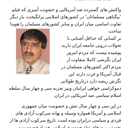
واکنش های گسترده ضد آمريکايی و خشونت آميزی که فيلم
“بيگناهی مسلمانان” در کشورهای اسلامی برانگيخت، بار ديگر
تفاوت اساسی ميان ايران و ساير کشورهای مسلمان را هويدا
ساخت.
بر کسانی که حداقل آشنايی با
تحولات درونی جامعه ايران دارند،
پوشيده نيست که مردم امروز
ايران نگرشی کاملا متفاوت از
مردم اکثر کشورهای مسلمان در
قبال آمريکا و غرب دارند. اين
نگرش ريشه دارد درتاريخ طولانی
دموکراسی خواهی ايرانيان ونيز تجربه سی و چهار سال سلطه
اسلام سياسی ضد آمريکايی در ايران.
در اين سی و چهار سال تنش و خصومت ميان جمهوری
اسلامی و آمريکا همواره وسيله و بهانه سرکوب آزادی های
فردی و سياسی درايران بوده است. تاريخ سرکوب آزادی ها از
نخستين روزهای تولد جمهوری اسلامی همزاد خصومت و