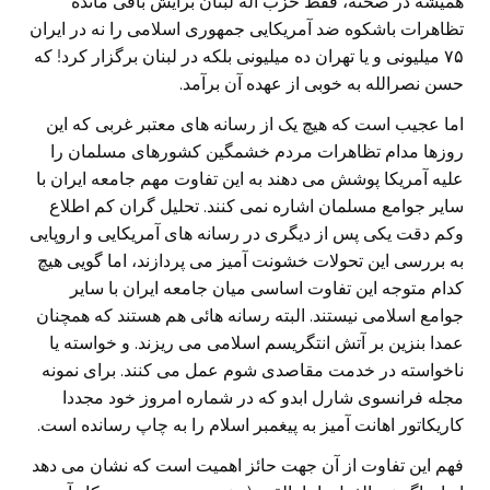
هميشه در صحنه، فقط حزب اله لبنان برايش باقی مانده
تظاهرات باشکوه ضد آمريکايی جمهوری اسلامی را نه در ايران
۷۵ ميليونی و يا تهران ده ميليونی بلکه در لبنان برگزار کرد! که
حسن نصرالله به خوبی از عهده آن برآمد.
اما عجيب است که هيچ يک از رسانه های معتبر غربی که اين
روزها مدام تظاهرات مردم خشمگين کشورهای مسلمان را
عليه آمريکا پوشش می دهند به اين تفاوت مهم جامعه ايران با
ساير جوامع مسلمان اشاره نمی کنند. تحليل گران کم اطلاع
وکم دقت يکی پس از ديگری در رسانه های آمريکايی و اروپايی
به بررسی اين تحولات خشونت آميز می پردازند، اما گويی هيچ
کدام متوجه اين تفاوت اساسی ميان جامعه ايران با ساير
جوامع اسلامی نيستند. البته رسانه هائی هم هستند که همچنان
عمدا بنزين بر آتش انتگريسم اسلامی می ريزند. و خواسته يا
ناخواسته در خدمت مقاصدی شوم عمل می کنند. برای نمونه
مجله فرانسوی شارل ابدو که در شماره امروز خود مجددا
کاريکاتور اهانت آميز به پيغمبر اسلام را به چاپ رسانده است.
فهم اين تفاوت از آن جهت حائز اهميت است که نشان می دهد