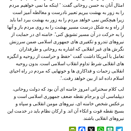
امثال آنان به حسن روحانی گفت: ” اینکه ما نمی خواهیم مردم
را به زور به بهشت ببریم تعبیر نادرست و مغالطه آمیز است
زیرا هیچکس نمی خواهد مردم را به زور به بهشت ببرد اما باید
از راه و به شکل درست مسیر بهشت را به روی مردم باز و آنها
را به حرکت در آن مسیر تشویق کنی”. خامنه ای در حمایت از
نیروهای تندرو و تکفیری های جمهوری اسلامی ضمن سرزنش
نگرش های غیر انقلابی که اشاره به روحانی و طرفداران
تعامل با آمریکا داشت گفت “حفظ و حراست از روحیه و انگیزه
های انقلابی شرط تداوم انقلاب اسلامی است. بدون روحیه
انقلابی زحمات و فداکاری ها و خونهایی که مردم در راه احیای
اسلام داده اند از بین خواهد رفت…”.
لب کلام سخنرانی امروز خامنه ای آن بود که دولت روحانی،
دیپلماسی آن و برجام نقطه ضعف جمهوری اسلامی است و
برعکس شخص خامنه ای، نیروهای مومن انقلابی و سپاه و
بسیج نقطه قوت و اتکاء آن اند. و ارکان نظام باید در خدمت این
نیروهای انقلابی باشند.
P
F
X
W
B
T