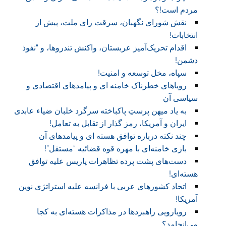
مردم است!؟
نقش شورای نگهبان، سرقت رای ملت، پیش از
انتخابات!
اقدام تحریک‌آمیز عربستان، واکنش تندروها، و “نفوذ
دشمن!
سپاه، مخل توسعه و امنیت!
رویاهای خطرناک خامنه ای و پیامدهای اقتصادی و
سیاسی آن
به یاد میهن پرستِ پاکباخته سرگرد خلبان ضیاء عابدی
ایران و آمریکا، رمز گذار از تقابل به تعامل!
چند نکته درباره توافق هسته ای و پیامدهای آن
بازی خامنه‌ای با مهره قوه قضائيه “مستقل”!
دست‌های پشت پرده تظاهرات پاريس عليه توافق
هسته‌ای!
اتحاد کشورهای عربی با فرانسه عليه استراتژی نوين
آمريکا!
رويارويی راهبردها در مذاکرات هسته‌ای به کجا
می‌انجامد؟