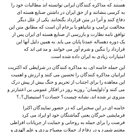
هستند که مذاکره کنندگان ایرانی توانسته اند مطالبات خود را
به کرسی بنشانند و از حق ایران در داشتن صنایع هسته ای
دفاع کنند و آنرا در متن قرارداد بگنجانند. یکی از علل دیگر
مخالفت ترامپ و نتانیاهو با برجام آن است که مطابق متن این
توافق نامه نظارت و بازرسی از صنایع هسته ای ایران پس از
یک دوره دهساله عمدتا پایان می یابد. به همین دلیل آنها این
قرارداد را ننگین و شرم آور می خوانند. و مدعی اند که
امتیازات زیادی به ایران داده شده است.
این حمله خامنه ای، به مذاکره کنندگان در شرایطی که اکثریت
ایرانیان مذاکره کنندگان را تحسین می کنند و ارزش و اهمیت
این معاهده را برای اجتناب از تحریم و جنگ بیش از پیش درک
می کنند و”دلواپسان” روزبه روز در افکار عمومی بی اعتبارتر و
منزوی تر شده اند، نشانه چیست؟ حسادت؟ استیصال؟…؟
خامنه ای در این سخنرانی که در حضور نمایندگان اکثرا
فرمایشی خبرگان یعنی گماشتگان خود او ایراد می کرد
فرصت را برای حمله به روحانی و حمایت از جریانات افراطی
مغتنم شمرد و در دفاع از حملات مصباح یزدی و علم الهدی و