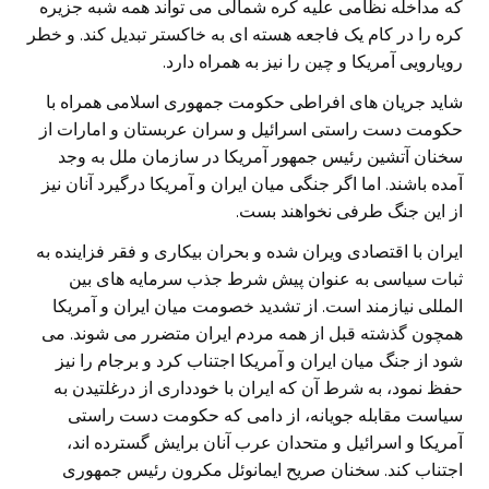
که مداخله نظامی علیه کره شمالی می تواند همه شبه جزیره
کره را در کام یک فاجعه هسته ای به خاکستر تبدیل کند. و خطر
رویارویی آمریکا و چین را نیز به همراه دارد.
شاید جریان های افراطی حکومت جمهوری اسلامی همراه با
حکومت دست راستی اسرائیل و سران عربستان و امارات از
سخنان آتشین رئیس جمهور آمریکا در سازمان ملل به وجد
آمده باشند. اما اگر جنگی میان ایران و آمریکا درگیرد آنان نیز
از این جنگ طرفی نخواهند بست.
ایران با اقتصادی ویران شده و بحران بیکاری و فقر فزاینده به
ثبات سیاسی به عنوان پیش شرط جذب سرمایه های بین
المللی نیازمند است. از تشدید خصومت میان ایران و آمریکا
همچون گذشته قبل از همه مردم ایران متضرر می شوند. می
شود از جنگ میان ایران و آمریکا اجتناب کرد و برجام را نیز
حفظ نمود، به شرط آن که ایران با خودداری از درغلتیدن به
سیاست مقابله جویانه، از دامی که حکومت دست راستی
آمریکا و اسرائیل و متحدان عرب آنان برایش گسترده اند،
اجتناب کند. سخنان صریح ایمانوئل مکرون رئیس جمهوری