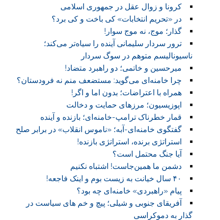
کرونا و زوال عقل در جمهوری اسلامی
در «تحریم انتخابات» کی باخت و کی برد؟
گذار؛ موج، نه موج سوار!
ترور سردار سلیمانی آینده را سیاه‌تر می‌کند؛
ناسیونالیسم متوهم در سوگ سردار
میرحسین و خاتمی؛ دو راهبرد متضاد!
چرا خامنه‌ای می‌گوید: مستضعف منم نه فرودستان؟
همراه با اعتراضات؛ بدون اما و اگر!
اپوزیسیون؛ مرزهای حمایت و دخالت
قمار خطرناک ترامپ-خامنه‌ای؛ بازنده و آینده
گفتگوی خامنه‌ای-آبه؛ «ناموس انقلاب» در برابر صلح
استراتژی برنده، استراتژی بازنده!
آیا جنگ محتمل است؟
دشمن ما همین‌جاست! اشتباه نکنیم
۴۰ سال خیانت به زیست بوم و اینک فاجعه!
پیام «راهبردی» خامنه‌ای چه بود؟
آفریقای جنوبی و شیلی؛ پیچ و خم های سیاست در
گذار به دموکراسی