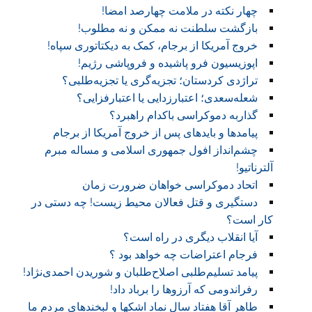
چهار نکته در ملامت چهارصد امضا!
بازگشت سلطنت نه ممکن و نه مطلوب!
خروج آمریکا از برجام، کمک به دیکتاتوری سپاه!
اپوزیسیون فرو پاشیده و فروپاشی رژیم!
تراژدی کردستان؛ تجزیه‌گری یا تجزیه‌طلبی؟
شعله‌سعدی؛ اعتبارزدایی یا اعتبارفزایی؟
گذاربه دموکراسی باکدام راهبرد؟
پیامدها و بایدهای پس از خروج آمریکا از برجام
چشم‌انداز افول جمهوری اسلامی و مساله مبرم
آلترناتیو!
اتحاد دموکراسی خواهان ضرورت زمان
دستگیری و قتل فعالان محیط زیست! چه دستی در
کار است؟
آیا انقلاب دیگری در راه است؟
فرجام اعتراضات چه خواهد بود ؟
پیامد تسلیم‌طلبی اصلاح‌طلبان و شوریدن احمدی‌نژاد!
رفراندومی که آرزوها را برباد داد!
طاهر آقا هفتاد سال نماد اشکها و لبخندهای مردم ما