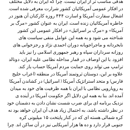
هدفی مناسب تر از ایران نیست. چرا که ایران به دلایل مختلف
در افکار عمومی آمریکائیان کشور شرارت معرفی شده است.
اشغال سفارت آمریکا و اسارت ۴۴۴ روزه کارکنان آن هنوز در
خاطره آمریکائیان زنده است. ایران به عنوان کشور «مرگ بر
آمریکا» و «مرگ بر اسرائیل» در افکار عمومی این کشور
شناخته می شود و به همه این عوامل منفی سیاست های
نابخردانه و ماجراجویانه دوران احمدی نژاد و رجزخوانی های
روزانه سرداران سپاه و رهبر جمهوری اسلامی را نیز باید
افزود. با این اوصاف در قمار مداخله نظامی علیه ایران، دونالد
ترامپ می تواند روی حمایت مردم آمریکا حساب باز کند.
علاوه بر این، دوستان ثروتمند آمریکا در منطقه (اعراب خلیج
فارس) و متحد استراتژیک آمریکا ( اسرائیل) در کشاندن آمریکا
به رویارویی نظامی با ایران با همه ظرفیت های خود به میدان
آمده اند. بنا به همه این دلایل اگر حکومت آمریکا در آینده ی
نزدیک برنامه ای برای ضرب شست نشان دادن به دشمنان خود
در نظر داشته باشد، به احتمال زیاد هدف آن ایران خواهد بود نه
کره شمالی هسته ای که در کنار پایتخت ۱۵ میلیونی کره
جنوبی قرار دارد و ده ها هزار آمریکایی نیز در آن ساکن اند. چرا