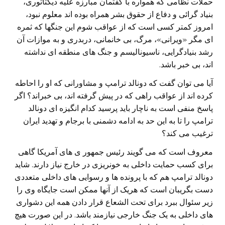
حملات نظامی که همواره با گفتمان مبارزه علیه دیکتاتوری،
بنیاد گرائی و دفاع از حقوق بشر همراه بوده اند معلوم نبود،
امروز کمتر کسی است که از عواقب شوم این جنگها که ثمره
ای مگر «ویرانی»، مرگ، بی خانمانی، دربدری و به موازات آن
رشد بنیادگرایی، ناسیونالیسم و جنگ های منطقه ای نداشته
اند، بی خبر باشد.
آیا می توان گفت که دونالد ترامپ و مشاورانی که او را احاطه
کرده اند از عواقب راهی که در پیش گرفته اند، بی خبراند؟ اگر
پاسخ منفی است به ناچار باید پرسید کدام انگیزه ای دونالد
ترامپ را تا به این حد به ادامه دشمنی با برجام و تهدید ایران
ترغیب می کند؟
معروف است که می گویند رئیس جمهور ی های آمریکا گاهی
برای کسب حمایت داخلی به خونریزی در خارج نیاز دارند. شاید
دونالد ترامپ هم که با پرونده ها و رسوایی های داخلی متعددی
دست بگریبان است که هریک از آنها ممکن است جایگاه وی را
زیر سئوال ببرد برای تحت الشعاع قرار دادن همه این دشواری
های داخلی به یک جنگ خارجی نیازمند باشد. در این صورت هیچ