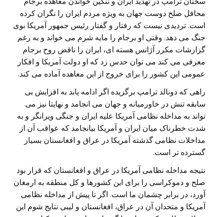
سخنان ترامپ در تهدید ایران و ننگین خواندن معاهده برجام
محافل صلح دوست جهان به ویژه مردم ایران را نگران کرده
است. تردیدی نیست که رفتار و گفتار رئیس جمهور آمریکا بوی
جنگ می دهد. وقتی او برجام را مایه شرم می خواند و به رغم
گزارشات مکرر آژانس هسته ای، ایران را ناقض روح برجام
معرفی می کند می توان حدس زد که او دولت آمریکا و افکار
عمومی این کشور را برای خروج از این معاهده آماده می کند.
راهی که دونالد ترامپ برگزیده اگر ادامه یابد به افزایش بی
سابقه تنش در خاورمیانه و جهان می انجامد و نهایتا نیز می
تواند به مداخله نظامی آمریکا علیه ایران و جنگی ویرانگر و به
شدت خطرناک میان ایران و آمریکا بیانجامد که عواقب آن از
مداخلات نظامی گذشته آمریکا در عراق و افغانستان بسیار
گسترده تر است.
نتیجه مداخله نظامی آمریکا در عراق و افغانستان که قرار بود
صلح و دموکراسی را برای این کشورها و کل منطقه به ارمغان
آورد، در برابر چشمان ما است. اگر تا پیش از مداخله نظامی
آمریکا و متحدان آن در عراق، افغانستان و لیبی نتایج شوم این