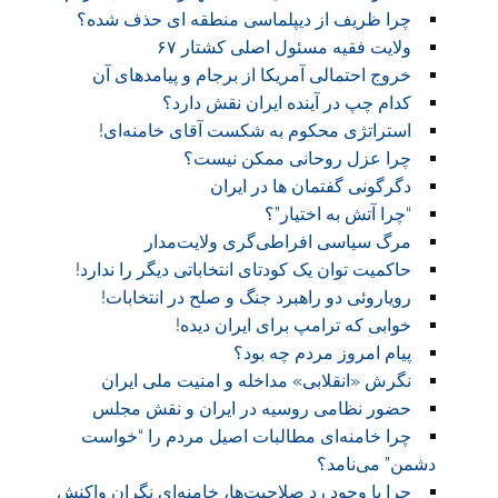
چرا ظریف از دیپلماسی منطقه ای حذف شده؟
ولایت فقیه مسئول اصلی کشتار ۶۷
خروج احتمالی آمریکا از برجام و پیامدهای آن
کدام چپ در آینده ایران نقش دارد؟
استراتژی محکوم به شکست آقای خامنه‌ای!
چرا عزل روحانی ممکن نیست؟
دگرگونی گفتمان ها در ایران
“چرا آتش به اختیار”؟
مرگ سیاسی افراطی‌گری ولایت‌مدار
حاکمیت توان یک کودتای انتخاباتی دیگر را ندارد!
رویاروئی دو راهبرد جنگ و صلح در انتخابات!
خوابی که ترامپ برای ایران دیده!
پیام امروز مردم چه بود؟
نگرش «انقلابی» مداخله و امنیت ملی ایران
حضور نظامی روسیه در ایران و نقش مجلس
چرا خامنه‌ای مطالبات اصیل مردم را “خواست
دشمن” می‌نامد؟
چرا با وجود رد صلاحیت‌ها، خامنه‌ای نگران واکنش