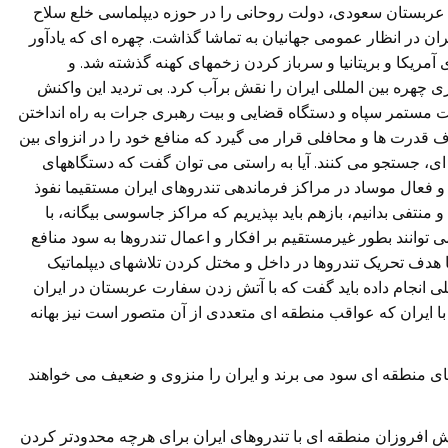
ه عربستان سعودی، دولت روحانی را در حوزه دیپلماسی خلع سلاح
ران در انظار عمومی جهانیان به تماشا گذاشت. چهره ای که یادآور
آمریکا و بریتانیا و سرباز کردن زخمهای کهنه گذشته شد. و
چهره بین المللی ایران را نقش برآب کرد. بی تردید این واکنش
 مستمر سپاه و دستگاه قضایی و بیت رهبری جرات به راه انداختن
 قدرت ها و محافلی قرار می گیرد که منافع خود را در انزوای بین
ای، جستجو می کنند. آیا به راستی می توان گفت که دستگاههای
عال موساد در مراکز فرماندهی تندروهای ایران مستقیما نفوذ
منتفی بدانیم، بازهم باید بپذیریم که مراکز جاسوسی بیگانه، با
توانند بطور غیرمستقیم بر افکار و اعمال تندروها به سود منافع
با هدف تحریک تندروها در داخل و مختل کردن تلاشهای دیپلماتیک
للی انجام داده باید گفت که با آتش زدن سفارت عربستان در ایران
ا ایران که عواقب منطقه ای متعددی از آن متصور است نیز بهانه
های منطقه ای سود می برند و ایران را منزوی و ضعیف می خواهند
آتش افروزان منطقه ای با تندروهای ایران برای هرچه محدودتر کردن