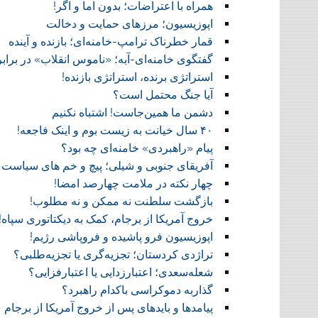
همراه با اعتراضات؛ بدون اما و اگر!
اپوزیسیون؛ مرزهای حمایت و دخالت
قمار خطرناک ترامپ-خامنه‌ای؛ بازنده و آینده
گفتگوی خامنه‌ای-آبه؛ «ناموس انقلاب» در براب
استراتژی برنده، استراتژی بازنده!
آیا جنگ محتمل است؟
دشمن ما همین‌جاست! اشتباه نکنیم
۴۰ سال خیانت به زیست بوم و اینک فاجعه!
پیام «راهبردی» خامنه‌ای چه بود؟
آفریقای جنوبی و شیلی؛ پیچ و خم های سیاست 
چهار نکته در ملامت چهارصد امضا!
بازگشت سلطنت نه ممکن و نه مطلوب!
خروج آمریکا از برجام، کمک به دیکتاتوری سپاه!
اپوزیسیون فرو پاشیده و فروپاشی رژیم!
تراژدی کردستان؛ تجزیه‌گری یا تجزیه‌طلبی؟
شعله‌سعدی؛ اعتبارزدایی یا اعتبارفزایی؟
گذاربه دموکراسی باکدام راهبرد؟
پیامدها و بایدهای پس از خروج آمریکا از برجام