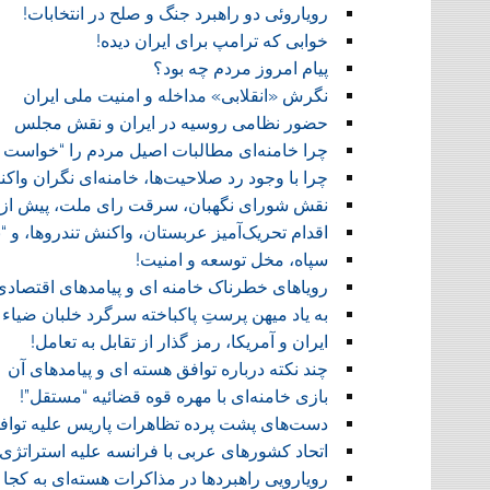
رویاروئی دو راهبرد جنگ و صلح در انتخابات!
خوابی که ترامپ برای ایران دیده!
پیام امروز مردم چه بود؟
نگرش «انقلابی» مداخله و امنیت ملی ایران
حضور نظامی روسیه در ایران و نقش مجلس
چرا خامنه‌ای مطالبات اصیل مردم را “خواست 
چرا با وجود رد صلاحیت‌ها، خامنه‌ای نگران و
نقش شورای نگهبان، سرقت رای ملت، پیش از ان
اقدام تحریک‌آمیز عربستان، واکنش تندروها، و “
سپاه، مخل توسعه و امنیت!
رویاهای خطرناک خامنه ای و پیامدهای اقتصاد
به یاد میهن پرستِ پاکباخته سرگرد خلبان ضیاء 
ایران و آمریکا، رمز گذار از تقابل به تعامل!
چند نکته درباره توافق هسته ای و پیامدهای آن
بازی خامنه‌ای با مهره قوه قضائيه “مستقل”!
دست‌های پشت پرده تظاهرات پاريس عليه توافق
اتحاد کشورهای عربی با فرانسه عليه استراتژی ن
رويارويی راهبردها در مذاکرات هسته‌ای به کجا 