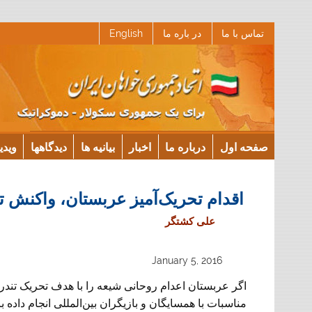
Ski
تماس با ما
در باره ما
English
t
conten
صفحه اول
درباره ما
اخبار
بیانیه ها
دیدگاهها
ویدی
اقدام تحریک‌آمیز عربستان، واکنش ت
علی کشتگر
January 5, 2016
اگر عربستان اعدام روحانی شیعه را با هدف تحریک تندروه
مناسبات با همسایگان و بازیگران بین‌المللی انجام داده