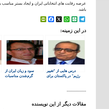
عرصه رقابت های انتخاباتی ایران و ایجاد بستر مناسب 
باشد.
P
F
X
W
B
T
r
a
h
a
e
در این زمینه:
i
c
a
l
l
n
e
t
a
e
t
b
s
t
g
F
o
A
a
r
r
o
p
r
a
i
k
p
i
m
e
n
درس هایی از “تغییر
سود و زیان ایران از
n
رژیم” در پاکستان برای
گرم‌شدن مناسبات
d
کشورمان ایران
سوریه و اعراب خلیج
l
فارس
y
****************
مقالات دیگر از این نویسنده