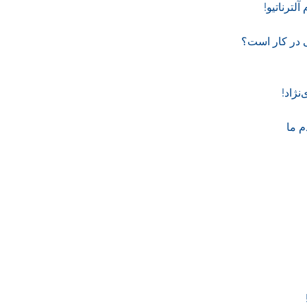
ترناتیو!
 در کار است؟
نژاد!
م ما