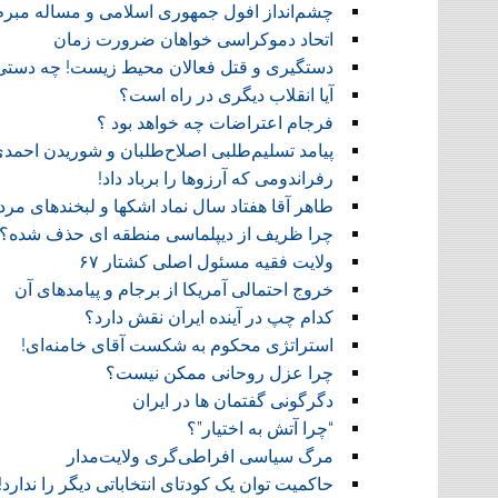
چشم‌انداز افول جمهوری اسلامی و مساله مبرم آل
اتحاد دموکراسی خواهان ضرورت زمان
دستگیری و قتل فعالان محیط زیست! چه دستی
آیا انقلاب دیگری در راه است؟
فرجام اعتراضات چه خواهد بود ؟
پیامد تسلیم‌طلبی اصلاح‌طلبان و شوریدن احمدی‌
رفراندومی که آرزوها را برباد داد!
طاهر آقا هفتاد سال نماد اشکها و لبخندهای مرد
چرا ظریف از دیپلماسی منطقه ای حذف شده؟
ولایت فقیه مسئول اصلی کشتار ۶۷
خروج احتمالی آمریکا از برجام و پیامدهای آن
کدام چپ در آینده ایران نقش دارد؟
استراتژی محکوم به شکست آقای خامنه‌ای!
چرا عزل روحانی ممکن نیست؟
دگرگونی گفتمان ها در ایران
“چرا آتش به اختیار”؟
مرگ سیاسی افراطی‌گری ولایت‌مدار
حاکمیت توان یک کودتای انتخاباتی دیگر را ندارد!