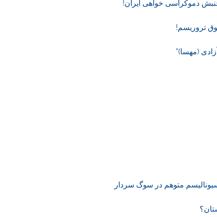
نبش دموکراسی خواهی ایران!
ق تروریسم!
ادی (مهسا)”
ناسیونالیسم متوهم در سوگ سردار
تان؟