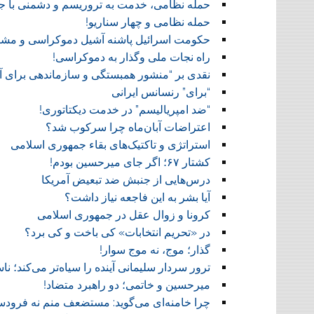
حمله نظامی، خدمت به تروریسم و دشمنی با ج
حمله نظامی و چهار سناریو!
حکومت اسرائیل پاشنه آشیل دموکراسی و مشو
راه نجات ملی وگذار به دموکراسی!
نقدی بر “منشور همبستگی و سازماندهی برای آز
“برای” رنسانس ایرانی
“ضد امپریالیسم” در خدمت دیکتاتوری!
اعتراضات آبان‌ماه چرا سرکوب شد؟
استراتژی و تاکتیک‌های بقاء جمهوری اسلامی
کشتار ۶۷؛ اگر جای میرحسین بودم!
درس‌هایی از جنبش ضد تبعیض آمریکا
آیا بشر به این فاجعه نیاز داشت؟
کرونا و زوال عقل در جمهوری اسلامی
در «تحریم انتخابات» کی باخت و کی برد؟
گذار؛ موج، نه موج سوار!
ترور سردار سلیمانی آینده را سیاه‌تر می‌کند؛ 
میرحسین و خاتمی؛ دو راهبرد متضاد!
چرا خامنه‌ای می‌گوید: مستضعف منم نه فرودس