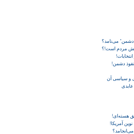
دشمن” می‌نامد؟
اکنش مردم است!؟
تخابات!
نفوذ دشمن!
ی و سیاسی آن
عابدی
 هسته‌ای!
وين آمريکا!
می‌انجامد؟