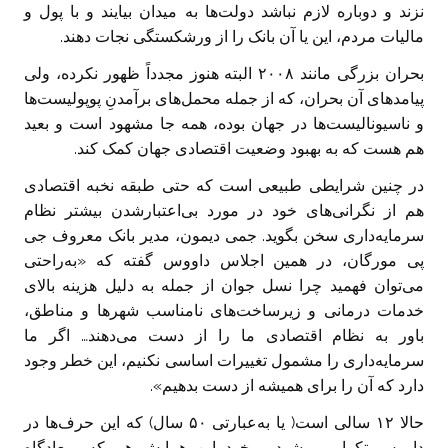
نزند و دوباره لازم نباشد دولت‌ها به میدان بیایند و با پول و
مالیات مردم، این یا آن بانک را از ورشکستگی نجات دهند.
بحران بزرگی مانند ۲۰۰۸ البته هنوز مجدداً ظهور نکرده، ولی
پیامدهای آن بحران، که از جمله محمل‌های برآمدنِ پوپولیست‌ها
و ناسیونالیست‌ها در جهان بوده، همه جا مشهود است و بعید
هم هست که به بهبود وضعیت اقتصادی جهان کمک کند.
در چنین شرایطی طبیعی است که حتی طبقه نخبه اقتصادی
هم از نگرانی‌های خود در مورد بی‌اعتبارشدن بیشتر نظام
سرمایه‌داری سخن بگوید. جمی دیمون، مدیر بانک معروف جی
پی مورگان، در همین اجلاس داووس گفته که «به‌راحتی
می‌توان فهمید چرا نسل جوان از جمله به دلیل هزینه بالای
خدمات درمانی و زیرساخت‌های نامناسب شهرها و مناطق،
باور به نظام اقتصادی ما را از دست می‌دهند… اگر ما
سرمایه‌داری را مشمول تغییرات اساسی نکنیم، این خطر وجود
دارد که آن را برای همیشه از دست بدهیم».
حالا ۱۲ سالی است( یا به‌عبارتی ۵۰ سال) که این حرف‌ها در
داووس تکرار می‌شود و خود این همایش هم که میعادگاه