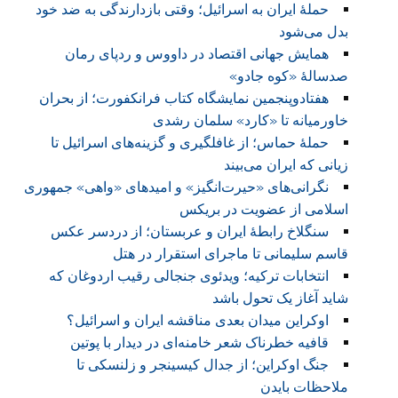
حملهٔ ایران به اسرائیل؛ وقتی بازدارندگی به ضد خود
بدل می‌شود
همایش جهانی اقتصاد در داووس و ردپای رمان
صدسالهٔ «کوه جادو»
هفتادوپنجمین نمایشگاه کتاب فرانکفورت؛ از بحران
خاورمیانه تا «کارد» سلمان رشدی
حملۀ حماس؛ از غافلگیری و گزینه‌های اسرائیل تا
زیانی که ایران می‌بیند
نگرانی‌های «حیرت‌انگیز» و امیدهای «واهی» جمهوری
اسلامی از عضویت در بریکس
سنگلاخ رابطهٔ ایران و عربستان؛ از دردسر عکس
قاسم سلیمانی تا ماجرای استقرار در هتل
انتخابات ترکیه؛ ویدئوی جنجالی رقیب اردوغان که
شاید آغاز یک تحول باشد
اوکراین میدان بعدی مناقشه ایران و اسرائیل؟
قافیه خطرناک شعر خامنه‌ای در دیدار با پوتین
جنگ اوکراین؛ از جدال کیسینجر و زلنسکی تا
ملاحظات بایدن