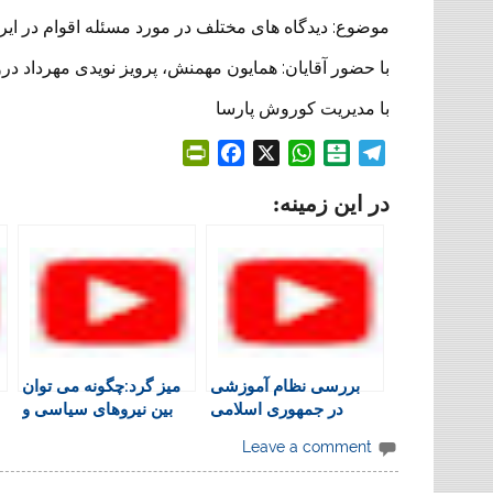
موضوع: دیدگاه های مختلف در مورد مسئله اقوام در ایرا
با حضور آقایان: همایون مهمنش، پرویز نویدی ‌مهرداد در
با مدیریت کوروش پارسا
P
F
X
W
B
T
r
a
h
a
e
در این زمینه:
i
c
a
l
l
n
e
t
a
e
t
b
s
t
g
F
o
A
a
r
r
o
p
r
a
i
k
p
i
m
e
n
بررسی نظام آموزشی
میز گرد:چگونه می توان
n
در جمهوری اسلامی
بین نیروهای سیاسی و
d
جنبشهای اجتماعی و
l
Leave a comment
همگانی پلی بوجود آورد؟
y