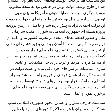
این سیاست هم در داخل توسط نهادهای تحت نظر ولی فقیه و
هم در خارج توسط دولت بوش در چالش بود به نتیجه مطلوب
نرسید. دیگری سیاست مقابله جوئی و آمریکا ستیزی و بی
توجهی به سازمان ملل بود که توسط خامنه ای و دولت محبوب
او، دولت احمدی نژاد به پیش برده شد و حاصل آن رفتن پرونده
پروژه هسته ای جمهوری اسلامی به شورای امنیت سازمان
ملل و صدور قطعنامه‌های متعدد در تحریم کشور ما و ادامه آن
در وضعیت کنونی است. با آمدن روحانی و زیر فشارهای ناشی
از تحریم های گسترده اقتصادی، خامنه ای ناچار به پذیرش
گفتگو شد و سرانجام برجام به امضا رسید. اما موانع بر سر راه
ادامه مذاکره با آمریکا و غرب برای حل مشکلات و عادی
سازی مناسبات بر سر جای خود باقی ماند و دست دولت در
ادامه مذاکرات از همان فردای توافق برجام بسته شد. پس از
امضای برجام که قرار بود برجام های ۲ و ۳ توسط دولت به
انجام برسد به سد دستگاه اداری ولی فقیه و خود خامنه ای
برخورد نمود و عملی نشد.
سیاست خارجی تنش‌زا و دشمن محور جمهوری اسلامی سبب
شد که رابطه ایران با غرب و اکثر کشورهای مهم دنیا تعلیق