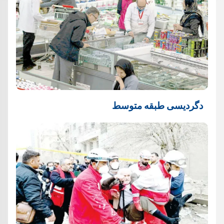
دگردیسی طبقه متوسط