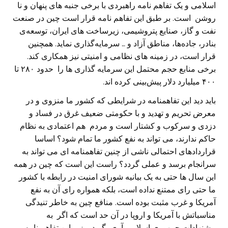
اسلامی و یک تفاهم نامه راهبردی با برخی جنبه های پنهان و نا
روشن است. بر طبق این تفاهم نامه قرار است چین در صنعت
نفت و گاز، صنایع پتروشیمی، زیرساخت های ایران، توسعه‌ی
بنادر، جاده‌ها، مناطق آزاد و … سرمایه‌گذاری نماید. همچنین
قرار است، در زمینه های نظامی و امنیتی نیز همکاری کند.
برخی منابع حجم محتمل این سرمایه گذاری ها را حدود ۲۸۰ تا
۴۰۰ میلیارد دلار پیش‌بینی کرده اند.
باید دید این تفاهمنامه در شرایطی که کشور ما منزوی و در
معرض تحریم و تهدید و با حکومتی ضعیف غرق در فساد و
دزدی و سرکوب و کشتار است و مردم هم اعتمادی به نظام
حاکم ندارند، می تواند به نفع کشور ما تمام شود؟ اساسا
قراردادهای احتمالی ناشی از چنین تفاهمنامه ای می تواند به
سرانجام برسد و عملی گردد؟ راست این است که چین در همه
این سال ها حتی به یک بیانیه شورای امنیت در رابطه با کشور
ما حتی رای ممتنع نداده است، بلکه همواره رای آن به نفع
آمریکا و غرب مثبت بوده است. منافع چین به خاطر تنیدگی
مناسباتش با آمریکا و اروپا در آن حد است که اگر به
پیشنهادات جمهوری اسلامی آری بگوید و زیر این تفاهم نامه