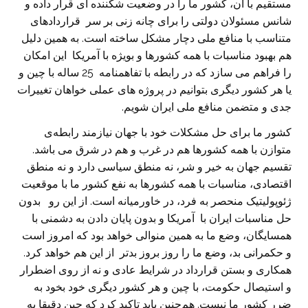
مستقیم با آن، کشور ما را در وضعیت شکننده ای قرار داده و
شانس مسئولان دولتی را برای چانه زنی بر سر قراردادهای
متناسب با منافع ملی دچار مشکل ساخته است. به همین دلیل
هم بهبود مناسبات با همه کشورها و بویژه با آمریکا این امکان
را فراهم می سازد که در رابطه با تفاهمنامه 25 ساله با چین و
یا هر کشور دیگری بتوانیم در پروژه های عملی خواهان تغییرات
جدی و متضمن منافع ملی ایران شویم.
کشور ما برای حل مشکلات خود با جهان نیازمند رابطه‌ی
متوازن با همه کشورها هم در غرب و هم در شرق می باشد.
تقسیم جهان به خیر و شر، نه منطق سیاسی دارد و نه منطق
اقتصادی، مناسبات با همه کشورها به نفع کشور ما با موقعیت
ژئوپولیتیک منحصر به فرد، در خاورمیانه است. از این رو بدون
حل مناسبات ایران با آمریکا و بدون پایان دادن به دشمنی با
همسایگان، وضع ما به همین منوالی خواهد بود که امروز است
و حکمرانی بد، وضع ما را روز بروز بدتر از این هم خواهد کرد.
همکاری و بستن قرارداد در شرایط عادی و نه از روی اضطرار
و استیصال حکومت، با چین و هر کشور دیگری خود بخود به
ضرر کشور ما نیست. هم‌چنین باید تاکید کرد که چین دقیقا به