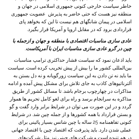
خاطر سیاست خارجی کنونی جمهوری اسلامی در جهان و
منطقه نیز هست که حتی حاضر به پذیرش عضویت جمهوری
اسلامی در پیمان شانگهای هم نیست تا این که بخواهد پای
قراردادی برود که در مقابل اروپا و آمریکا قرار بگیرد.
عادی سازی مناسبات اقتصادی با منطقه و جهان و ازجمله با
چین در گرو عادی سازی مناسبات ایران با آمریکاست
.
باید اذعان نمود که سیاست فشار حداکثری ترامپ مناسبات
بین‌المللی کشور ما را بیش از پیش تخریب کرده ‌است. سیاست
ما باید نه تن دادن به این سیاست زورگویانه و نه دل بستن به
آلترناتیوهای کاذب به جای تلاش برای مشکل پیش آمده و ادامه
مذاکرات در چهارچوب برجام باشد. تا مسائل کشور از طریق
مذاکره به سرانجام برسد و راه برای لغو کامل تحریم ها هموار
گردد و در این صورت می توان در شرایط برابر وارد گفت و گو
و بستن قرارداد با همه کشورها و از جمله چین شد. در شرایط
کنونی تفاهمنامه 25 ساله با چین شانس بسیار پائینی برای
عملی شدن دارد. باید پذیرفت که اقتصاد چین با اقتصاد جهانی
در هم تنیده است و شرکت های چینی نیز مثل شرکت‌های