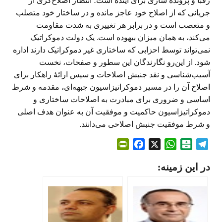
رقبا و پرونده سازی برای آینده است؛ انتظار اصلاح‌گری از
جریانی که از اصلاح خود عاجز مانده و در ساختار خود متصلب
و متعصب است و در برابر هر تغییری به شدت مقاومت
می‌کند، به همان میزان بیهوده است. یک دولت دموکراتیک
نمی‌تواند توسط احزابی که ساختاری غیر دموکراتیک دارند اداره
شود. از این‌رو نگارندگان این سطور و صفحات، نخست
آسیب‌شناسی و نقد جنبش اصلاحات و سپس ارائۀ راهکار برای
اصلاح آن را در مسیر دموکراتیزاسیون جبهه‌ای، مقدمه و شرط
اساسی و ضروری برای مبادرت به اصلاحات ساختاری و
دموکراتیزاسیون حاکمیت و موفقیت آن به عنوان هدف اصلی
و شرط موفقیت جنبش اصلاحی می‌دانند.
P
F
X
W
B
T
r
a
h
a
e
در این زمینه:
i
c
a
l
l
n
e
t
a
e
t
b
s
t
g
F
o
A
a
r
r
o
p
r
a