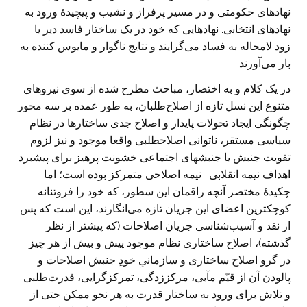
نهادهای حکومتی و در مسیر پرفراز و نشیب و پیچیدۀ ورود به
نهادهای انتخابی. نهادهایی که خود در یک ساختار فاسد دیر یا
زود لامحاله به فساد می‌گرایند و نتایج ناگوار و مایوس کننده به
بار می‌آورند.
در یک کلام و به اختصار، مباحث مطرح شده از سوی نیروهای
متنوع این نسل تازه از اصلاح‌طلبان، به طور عمده بر سه محور
چگونگی ایجاد تحولات پایدار و اصلاح جدی ساختارها در نظام
سیاسی مستقر، ناتوانی اصلاحطلبی واقعا موجود و نیز لزوم
تقویت جنبش یا جنبشهای اجتماعی خشونت پرهیز برای پیشبرد
اهداف نیمه انقلابی- نیمه اصلاحی متمرکز بوده است؛ اما
چکیدۀ مختصر آنچه راقمان این سطور، که خود را فروتنانه
کوچکترین اعضای این جریان تازه می‌انگارند، این است که پس
از نقد و آسیب‌شناسی جریان اصلاحات (که پیشتر از نظر
گذشته)، اصلاح ساختاری نظام موجود پیش و بیش از هر چیز
در گرو اصلاح ساختاری و سازمانیِ خودِ جنبش اصلاحات و
پالودن آن از قیّم مآبی، مرکززدگی، تمرکزگرایی، قدرت‌طلبی
و تلاش برای ورود به ساختار قدرت به هر نحو ممکن حتی از