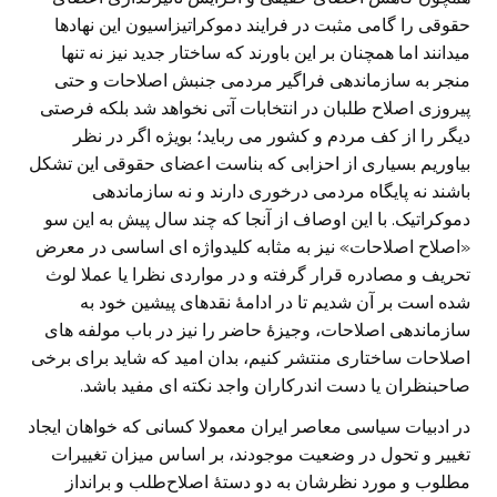
حقوقی را گامی مثبت در فرایند دموکراتیزاسیون این نهادها
میدانند اما همچنان بر این باورند که ساختار جدید نیز نه تنها
منجر به سازماندهی فراگیر مردمی جنبش اصلاحات و حتی
پیروزی اصلاح طلبان در انتخابات آتی نخواهد شد بلکه فرصتی
دیگر را از کف مردم و کشور می رباید؛ بویژه اگر در نظر
بیاوریم بسیاری از احزابی که بناست اعضای حقوقی این تشکل
باشند نه پایگاه مردمی درخوری دارند و نه سازماندهی
دموکراتیک. با این اوصاف از آنجا که چند سال پیش به این سو
«اصلاح اصلاحات» نیز به مثابه کلیدواژه ای اساسی در معرض
تحریف و مصادره قرار گرفته و در مواردی نظرا یا عملا لوث
شده است بر آن شدیم تا در ادامۀ نقدهای پیشین خود به
سازماندهی اصلاحات، وجیزۀ حاضر را نیز در باب مولفه های
اصلاحات ساختاری منتشر کنیم، بدان امید که شاید برای برخی
صاحبنظران یا دست اندرکاران واجد نکته ای مفید باشد.
در ادبیات سیاسی معاصر ایران معمولا کسانی که خواهان ایجاد
تغییر و تحول در وضعیت موجودند، بر اساس میزان تغییرات
مطلوب و مورد نظرشان به دو دستۀ اصلاح‌طلب و برانداز