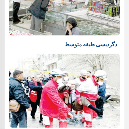
دگردیسی طبقه متوسط