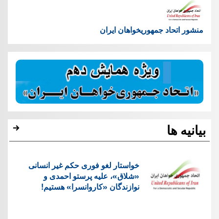
منشور اتحاد جمهوریخواهان ایران
بیانیه ها
خواستار لغو فوری حکم غیر انسانی
«شلاق»، علیه پرستو احمدی و
نوازندگان «کاروانسرا» هستیم!