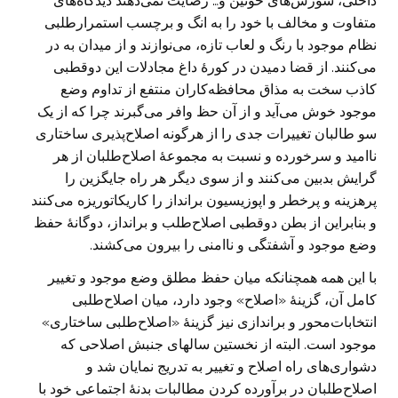
داخلی، شورش‌های خونین و… رضایت نمی‌دهند دیدگاه‌های
متفاوت و مخالف با خود را به انگ و برچسب استمرارطلبی
نظام موجود با رنگ و لعاب تازه، می‌نوازند و از میدان به در
می‌کنند. از قضا دمیدن در کورۀ داغ مجادلات این دوقطبی
کاذب سخت به مذاق محافظه‌کاران منتفع از تداوم وضع
موجود خوش می‌آید و از آن حظ وافر می‌گبرند چرا که از یک
سو طالبان تغییرات جدی را از هرگونه اصلاح‌پذیری ساختاری
ناامید و سرخورده و نسبت به مجموعۀ اصلاح‌طلبان از هر
گرایش بدبین می‌کنند و از سوی دیگر هر راه جایگزین را
پرهزینه و پرخطر و اپوزیسیون برانداز را کاریکاتوریزه می‌کنند
و بنابراین از بطن دوقطبی اصلاح‌طلب و برانداز، دوگانۀ حفظ
وضع موجود و آشفتگی و ناامنی را بیرون می‌کشند.
با این همه همچنانکه میان حفظ مطلق وضع موجود و تغییر
کامل آن، گزینۀ «اصلاح» وجود دارد، میان اصلاح‌طلبی
انتخابات‌محور و براندازی نیز گزینۀ «اصلاح‌طلبی ساختاری»
موجود است. البته از نخستین سالهای جنبش اصلاحی که
دشواری‌های راه اصلاح و تغییر به تدریج نمایان شد و
اصلاح‌طلبان در برآورده کردن مطالبات بدنۀ اجتماعی خود با