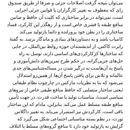
می‌توان نتیجه گرفت اصلاحات جزئی و صرفا از طریق صندوق
رای که معطوف به تغییر کارگزاران یا قوانین جزئی اجرایی
است، نمی‌تواند در برابر ساختاری که کلیت آن حافظ و ضامن
منافع طبقه یا قشری خاص است و از رهگذر این کارکرد، فساد
ساختاری را در بطن خود پرورانده و دائما بازتولید می‌کند
کامیاب باشد و به دستاوردهای بنیادی و ماندگار برسد. به گفتۀ
رابرت کاکس، از اندیشمندان حوزه روابط بین‌الملل، در جایی
که ساختارها کژکارکردی‌های اساسی دارند، توسل به راه
حل‌های جزیی‌گرانه، در حکم طرح تمرین‌های دانش‌آموزی و
پاسخ به آن‌هاست نه درگیر شدن در مساله‌شناسی‌های جدی
عالمانه و تلاش برای یافتن پاسخ آ‌ن‌ها. از همین‌رو استدلال
می‌شود که بنا به نظریات مارکس در چارچوب نظام طبقاتی
(یعنی ساختار متصلبی که حافظ منافع طیفی خاص از نیروهای
سیاسی است)، مناسبات تولید یا ساخت قدرت، در جهت تأمین
منافع طبقه‌ مسلط عمل می‌کند. بنابراین، مادام که این ساختار
باقی است، کارکردش نیز استمرار می‌یابد. به تعبیر داگلاس
نورث، در نظم بسته مناسباتی اجتماعی شکل می‌گیرد که
گرایش به بازتولید خود دارد تا منافع گروه‌های مسلط یا ائتلاف