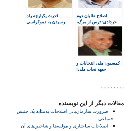
i
k
p
i
m
e
n
اصلاح طلبان دوم
قدرت یکپارچه راه
n
خردادی: ترس از مرگ،
رسیدن به دموکراسی
d
راضی به خودکشی
l
y
کمسیون ملی انتخابات و
جبهه نجات ملی!
****************
مقالات دیگر از این نویسنده
ضرورت سازمان‌یابی اصلاحات به‌مثابه یک جنبش
اجتماعی
اصلاحات ساختاری و مولفه‌ها و شاخص‌های آن