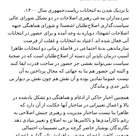
با نزدیک شدن به انتخابات ریاست‌‌جمهوری سال ۱۴۰۰،
سردمداران مدعی رهبری اصلاحات در دو تشکل شورای‌ عالی
سیاست‌گذاری اصلاح‌طلبان (شعسا) و شورای هماهنگی جبهه
اصلاحات (شهجا)، دوباره به وجد آمده و برای حضور در انتخابات
آتی فعال شده اند. اعتیاد به انتخابات و غفلت از فرصت
سازماندهی بدنۀ اجتماعی در فاصلۀ زمانی دو انتخابات ظاهرا
آسیبِ درمان ناپذیر آن دسته از اصلاح‌طلبان است که در صحنۀ
سیاست نمی‌توانند نقشی جز حضور در ساحت قدرت ایفا کنند
و البته این حضور هم بنا به جهاتی که مجال پرداختن به آن
نیست عموما نمادین بوده و آن نقش هم چون نقش بر دیوار بی
تاثیر جدی و ماندگار.
همچنین اخبار حاکی از ادغام و هماهنگی دو تشکل یادشده در
بالا و اعمال تغییراتی در ساختار آنها حکایت از آن دارد که
ظاهرا بنا نیست ساختار مدیریت و رهبری جنبش اصلاحی به
رغم ناکارآمدی‌ها و ناکامی‌ها تن به اصلاح و تغییر بنیادی دهد.
نگارندگان نوشتار حاضر گرچه برخی تصمیمات احتمالی
همچون کاهش اعضای حقیقی و افزایش تاثیرگذاری اعضای