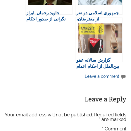
i
k
p
i
m
e
n
جمهوری اسلامی دو نفر
جاوید رحمان: ابراز
n
از معترضان،
نگرانی از صدور احکام
d
محمدمهدی کرمی و
اعدام برای معترضان
l
محمد حسینی را اعدام
y
کرد
گزارش سالانه عفو
بین‌الملل از احکام اعدام
در جهان
Leave a comment
Leave a Reply
Your email address will not be published.
Required fields
*
are marked
*
Comment