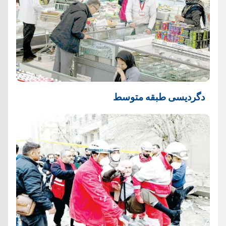
دگردیسی طبقه متوسط