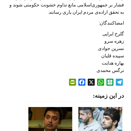
فشار بر جمهوری‌اسلامی مانع تداوم خشونت حکومتی شوند و
به تحقق اراده‌ی مردم ایران یاری رسانند.
امضاکنندگان:
گلرخ ایرایی
زهره سرو
نسرین جوادی
سپیده قلیان
بهاره هدایت
نرگس محمدی
P
F
X
W
B
T
r
a
h
a
e
در این زمینه:
i
c
a
l
l
n
e
t
a
e
t
b
s
t
g
F
o
A
a
r
r
o
p
r
a