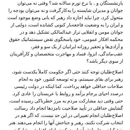
بازنشستگان و … با نرخ تورم سالانه شد؟ وقتی نه می‌توان
جوانان و مدیران شایسته را به‌کارگرفت و نه می‌توان بودجه را
متحول کرد، چرا نباید اجازه داد رهبر که بانی وضع موجود است
و ایران را به وضعیت فاجعه‌بار کنونی کشانده است، دولتی از
جوانان مومن و انقلابی تراز عبدالمالکی تشکیل دهد و در
محکمه افکار عمومی، خود پاسخگوی نقض سیستماتیک حقوق
و آزادی‌ها و تحقیر روزانه ایرانیان از یک سو و فقر،
عقب‌ماندگی، انزوا، فساد و مهاجرت متخصصان و کارآفرینان
از سوی دیگر باشد؟
اصلاح‌طلبان توجه کنند حتی اگر حکومت کاملاً یکدست شود،
رهبر برای بقای سیستم، و نه توسعه کشور، خود به انجام
صلاحات حداقلی خواهد پرداخت، کما اینکه در دولت رئیسی
درصدد احیای برجام برآمد و روابط با عربستان را عادی کرد.
حتی وقتی دید مشارکت مردم به مرز خطرناکی رسیده است،
گشایش حداقلی در تأیید صلاحیت نامزدها انجام داد. رسالت
اصلاح‌طلبان انجام تغییراتی در این حد نیست، که اگر هم در
انتخاب شرکت نکنند، رهبر و جناحش آنها را انجام می‌دهند. هنر
پزشکیان و حامیانش آن است که در ازای افزایش مشارکت