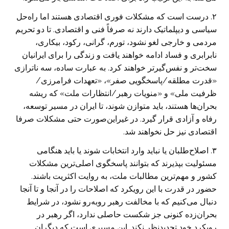
۲. درست است که مشکلات فوری اقتصادی هستند اما راه‌حل
سیاسی و دیپلماتیک دارند نه صرفاً فنی و اقتصادی. تا دو تحریم
مردمی و خارجی لغو نشود، تورم، گرانی، رکود، بیکاری،
نابرابری و فساد ادامه خواهند یافت و زندگی را برای ایرانیان
سخت‌تر و نفس‌گیرتر خواهند کرد. به عبارت ساده، سه ناترازی
«قدرت مطلقه/پاسخگویی صفر»، «تعهدات فرامرزی/
ظرفیت ملی» و «منویات رهبر/انتظارات ملت» که ریشه
بحران‌ها هستند، باید متوازن شوند، تا ایران در مسیر توسعه،
رفاه و آزادی قرار گیرد. در غیراین‌صورت حتی مشکلات صرفا
اقتصادی نیز حل نخواهند شد.
۳. اصلاح‌طلبان یا نباید وارد انتخابات شوند یا باید هنگامی
مسئولیت بپذیرند که بتوانند پاسخگوی اصلی‌ترین مشکلات
کشور و مهم‌ترین مطالبات ملت، به روایت اکثریت باشند.
حضور در قدرت با این رویکرد که اصلاحات را در آنجا و تا آنجا
دنبال می‌کنیم که با مخالفت رهبر روبه‌رو نشود، در شرایط
بحران‌زده کنونی جز شکست حاصلی ندارد، اگر رهبر در
رویکرد خود تجدیدنظر نکند. این مسیری است که دیگران