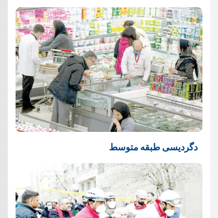
دگردیسی طبقه متوسط