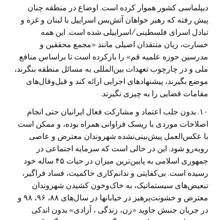
دیپلماسی کشور هموار کرده است. اوضاع در منطقه چنان
پیش رفته که رهبر خواهان آتش‌بس اسراییل با لبنان و غزه و
تبادل اسرای فلسطینی/اسراییلی شده است. این همه
خسارت، زبان منتقدان اصیلی مانند «مجمع محققین و
مدرسین حوزه علمیه قم» را بازکرده است تا براساس منافع
ملی و در چارچوب تعهدات بین‌المللی به مسائل منطقه بنگرند،
موضع بگیرند، پیشنهادهای اجرایی ارائه کند و قیل‌وقال‌های
مقامات قضایی را به چیزی نگیرند.
۱۰. بدون جلب اعتماد و مشارکت فعال ایرانیان حتی انجام
اصلاحات موردی با ریسک فراوانی همراه بوده، و ممکن است
با عکس‌العمل پیش‌بینی‌نشده شهروندان معترض و عاصی
روبه‌رو شود. این در حالی است که سرمایه اجتماعی در
جمهوری اسلامی به پایین‌ترین میزان در حیات ۴۵ ساله خود
رسیده است. بی‌کفایتی و ندانم‌کاری حاکمیت، فساد فراگیر،
تبعیض‌های سیستماتیک، به خاک‌وخون کشیدن شهروندان
معترض و خشونت‌پرهیز در خیابانها در سال‌های ۸۸، ۹۶، ۹۸ و
در جریان جنبش جاوید «زن، زندگی ، آزادی» بدون اندکی