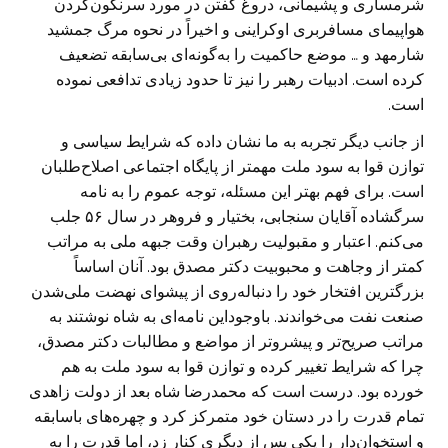
شرمساری و پشیمانی، دروغ گفتن در مورد سرنگون‌کردن
هواپیمای مسافربری اوکراینی و اخیراً در نحوه مرگ جمشید
شارمهد و … موضع حاکمیت را به‌گونه‌ای بی‌سابقه تضعیف
کرده است. ادبیات رهبر را نیز تا حدود زیادی تدافعی نموده
است.
از جانب دیگر تجربه به ما نشان داده که شرایط سیاسی و
توازن قوا به سود ملت مهمتر از پایگاه اجتماعی اصلاح‌طلبان
است. برای فهم بهتر این مسئله، توجه عموم را به نامه
سرگشاده آقایان سنجابی، بختیار و فروهر در سال ۵۶ جلب
می‌کنم. اعتبار و مقبولیت رهبران وقت جبهه ملی به مراتب
کمتر از وجاهت و محبوبیت دکتر مصدق بود. آنان اساساً
بزرگترین افتخار خود را دنباله‌روی از پیشوای نهضت ملی‌شدن
صنعت نفت می‌خواندند. باوجوداین نامه‌ای به شاه نوشتند به
مراتب صریح‌تر و پیشروتر از مواضع و مطالبات دکتر مصدق،
چرا که شرایط تغییر کرده و توازن قوا به سود ملت به هم
خورده بود. درست است که محمدرضا شاه بعد از دولت زاهدی
تمام قدرت را در دستان خود متمرکز کرد و چهره‌های باسابقه
و استخوان‌دار را یکی پس از دیگری کنار زد، اما قدرت را به