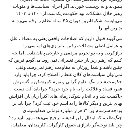
پیمودند و به بن‌بست خوردند. اگر اجرای سیاست‌ها و منویات
رهبر حلال مشکلات بود حکومت یکدست از ۱۴۰۰ تا ۱۴۰۳
می‌بایست شکوفاترین دوران ۴۵ ساله نظام را رقم می‌زد نه
بدترین آنها را.
می‌گویند قبول داریم که اصلاحات واقعی یعنی به مصاف علل
و عوامل اصلی مشکلات رفتن، ناترازی‌های اساسی را
ترازکردن و به دو تحریم مردمی و خارجی پایان دادن، اما چه
کنیم که رهبر زیر بار چنین تغییراتی نمی‌رود. می‌گویم فرض که
چنین باشد و شما زورتان به مقاومت رهبر نمی‌رسد. وقتی
نمی‌توان سیاست‌های کلان غلط را اصلاح کرد، چرا باید وارد
حکومت شد و ننگ تداوم گرانی و تورم کمرشکن و گسترش
فقر، فساد و فلاکت را به نام خود خرید؟ چرا باید آلت دست
حاکمیت شد و با انجام شوک‌درمانی‌های اکثراً زیان‌بار، افزایش
بهای بنزین و دیگر کالاها را به اسم خود ثبت کرد؟ چرا باید بر
بودجه سرسام‌آور ۲۲ هزار میلیارد تومانی صداوسیمای
جنگ‌طلب، که ابتذال را بر اندیشه ترجیح می‌دهد، مهر تایید زد؟
چرا باید توجیه‌گر ناترازی حقوق کارگران، کارمندان، معلمان،