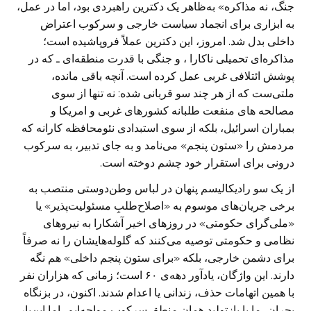
جنگ، نه مذاکره» به‌ظاهر یک دکترین راهبردی بود، اما در عمل،
به ابزاری برای انجماد سیاست خارجی و سرکوب اعتراض
داخلی بدل شد. امروز، این دکترین عملاً فروپاشیده است؛
مذاکره‌ای تحمیلی ناکارا ، و جنگی با قدرت منطقه‌ای ـ که در
پوشش ائتلافی غربی عمل کرده است. آنچه باقی مانده،
ملتی‌ست که از هر چند سو قربانی شده: نه تنها از سوی
مصالحه های منفعت طلبانه کشورهای غربی و امریکا و
بمباران اسرائیل، بلکه از سوی استبدادی نئومحافظه کارانه که
مردمش را «ستون پنجم» می‌نامد و به جای تدبیر، به سرکوب
درونی برای استقرار خود چشم دوخته است.
از یک سو رادیکالیسم پنهان در لباس وطن‌دوستی منتصب به
برخی جریان‌های موسوم به «اصلاح‌طلبِ مسئولیت‌پذیر» یا
«ملی‌گرای حکومتی» در روزهای اخیر آشکارا به نیروهای
نظامی و حکومتی توصیه می‌کنند که گلوله‌هایشان را نه صرفاً
برای دشمن خارجی، بلکه «برای ستون پنجم داخلی» هم نگه
دارند. این واژگان، یادآور دهه‌ی ۶۰ است؛ زمانی که هزاران نفر
با همین اتهامات حذف، زندانی یا اعدام شدند. اکنون، در بزنگاه
بحران، ما با بازتولید همان منطق سرکوب مواجه‌ایم، اما این‌بار