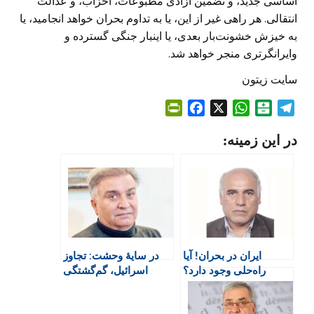
اساسی جدید، و تضمین آزادی مطبوعات، احزاب، و عدالت
انتقالی. هر راهی غیر از این، یا به تداوم بحران خواهد انجامید، یا
به خیزش خشونت‌بار بعدی، یا اینبار جنگی گسترده و
وایرانگرتری منجر خواهد شد.
سایت زیتون
P
F
X
W
B
T
r
a
h
a
e
در این زمینه:
i
c
a
l
l
n
e
t
a
e
t
b
s
t
g
F
o
A
a
r
r
o
p
r
a
i
k
p
i
m
e
n
ایران در بحران! آیا
در سایهٔ وحشت: تجاوز
n
راه‌حلی وجود دارد؟
اسرائیل، گم‌گشتگی
d
قدرت و مسئولیت ما
l
y