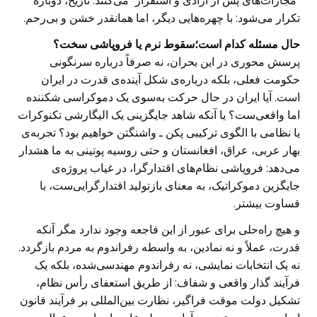
“مجازات‌های پس از آزادی و استقرار” می‌کنند. تاریخ، دوباره
تکرار می‌شود: با چهره‌هایی دیگر، اما همانقدر خشن و بی‌رحم.
حال مسئله کدام است؛سقوط نرم یا فروپاشی سخت؟
پرسش محوری در این بحران، نه صرفاً درباره سرنگونی
حکومت فعلی، بلکه درباره‌ی شکل آینده‌ی قدرت در ایران
است. آیا ایران در حال حرکت به‌سوی یک دموکراسی شکننده
اما واقعی‌ست؟ یا آنکه شاهد جایگزینی یک الیگارشی تکنوکرات
یا نظامی با الگوی ترکیبی پکن ـ واشنگتن خواهیم بود؟ تجربه‌ی
بهار عربی، عراق، افغانستان و حتی روسیه پوتینی به ما هشدار
می‌دهد: فروپاشی نظام‌های اقتدارگرا، در غیاب پروژه‌ی
جایگزین دموکراتیک، به معنای بازتولید اقتدارگرایی‌ست، با
قساوت بیشتر.
و هیچ راه‌حلی برای عبور از این فاجعه وجود ندارد مگر آنکه
قدرت، عملاً و نه نمادین، به واسطه رفراندوم به مردم بازگردد.
نه یک انتخابات نمایشی، نه رفراندوم مهندسی‌شده، بلکه یک
فرآیند گذار واقعی و شفاف: از طریق استعفای رأس نظام،
تشکیل دولت موقت فراگیر، نظارت بین‌المللی بر فرآیند قانون