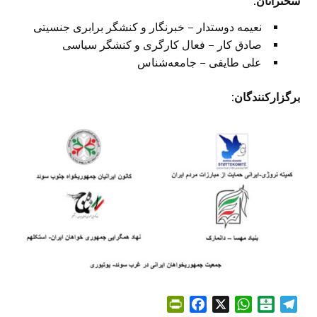
سخنرانان
:
نعیمه دوستدار – خبرنگار و کنشگر برابری جنسیتی
صادق کار – فعال کارگری و کنشگر سیاسی
علی طایفی – جامعه‌شناس
برگزارکنندگان:
P
F
X
W
B
T