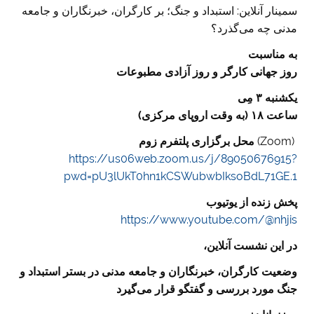
سمینار آنلاین: استبداد و جنگ؛ بر کارگران، خبرنگاران و جامعه
مدنی چه می‌گذرد؟
به مناسبت
روز جهانی کارگر و روز آزادی مطبوعات
یکشنبه ۳ مِی
ساعت ۱۸ (به وقت اروپای مرکزی)
(Zoom)
محل برگزاری پلتفرم زوم
https://us06web.zoom.us/j/89050676915?
pwd=pU3lUkT0hn1kCSWubwbIksoBdL71GE.1
پخش زنده از یوتیوب
https://www.youtube.com/@nhjis
در این نشست آنلاین،
وضعیت کارگران، خبرنگاران و جامعه مدنی در بستر استبداد و
جنگ مورد بررسی و گفتگو قرار می‌گیرد