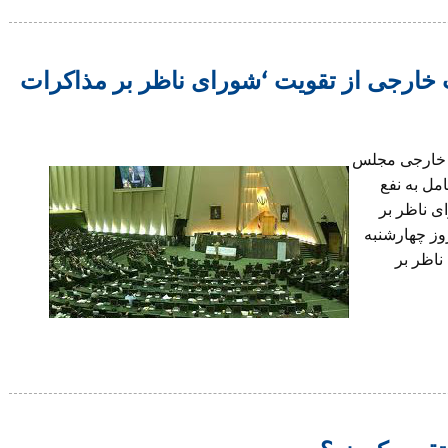
ارجی از تقویت ‘شورای ناظر بر مذاکرات
 خارجی مجلس
ا گروه ١+۵ “به طور کامل به نفع
ی ناظر بر
وز چهارشنبه
 ناظر بر