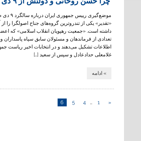
چرا حسن روحانی و دولتش از ۹ دی تقدیر کردند؟
موضع‌گيری ریيس جم
«تقدير» يکی از تندروترين گروه‌های جناح اصولگرا را از آ
داشته است. «جمعيت رهپويان انقلاب اسلامی» که اعضا
تعدادی از فرماندهان و مسئولان سابق سپاه پاسداران و
اطلاعات تشکيل می‌دهند و در انتخابات اخير رياست جمهو
غلامعلی حدادعادل و سپس از سعيد […]
» ادامه
6
5
4
…
1
«