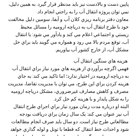
پايين دست و بالادست نيز بايد مدنظر قرار گيرد. به همين دليل،
نمي توان پروژه انتقال آب را به راحتي انجام داد.
معاون دفتر برنامه ريزي کلان آب و آبفا، سومين دليل مخالفت
خود با طرح انتقال آب به درياچه اروميه را مسائل محيط
زيستي و اجتماعي اعلام مي کند و يادآور مي شود: با انتقال
آب، توقع مردم بالا مي رود و همواره مي گويند بايد براي حل
مشکل آب، از خارج کشور آب بياوريم.
هزينه هاي سنگين انتقال آب
فهمي اگرچه برآوردي از هزينه هاي مورد نياز براي انتقال آب
به درياچه اروميه در اختيار ندارد؛ اما تاکيد مي کند: به جاي
هزينه کردن براي اين طرح، مي توان با مديريت تقاضا، مديريت
مصرف و کاهش مصارف غيرضروري، مشکل درياچه اروميه
را به شکل پايدار و با هزينه کم حل کرد.
البته او درباره مدت زمان مورد نياز براي اجراي طرح انتقال
آب نيز عنوان مي کند: يک سال زمان براي دريافت بودجه
مطالعاتي طرح نياز است. دو سال بايد صرف انجام مطالعات
شود و احداث خط انتقال که قطعا با تونل و لوله گذاري خواهد