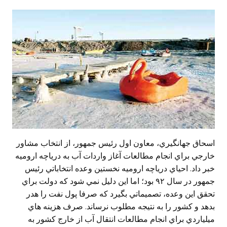
اسحاق جهانگيري، معاون اول رئيس جمهور، از انتخاب مشاور
خارجي براي انجام مطالعات آغاز واردات آب به درياچه اروميه
خبر داد. احياي درياچه اروميه نخستين وعده انتخاباتي رئيس
جمهور در سال ٩٢ بود؛ اما اين دليل نمي شود که دولت براي
تحقق اين وعده، تصميماتي بگيرد که صرفا پول نفت را هدر
بدهد و کشور را به نتيجه مطلوب نرساند. صرف هزينه هاي
ميلياردي براي انجام مطالعات انتقال آب از خارج کشور به