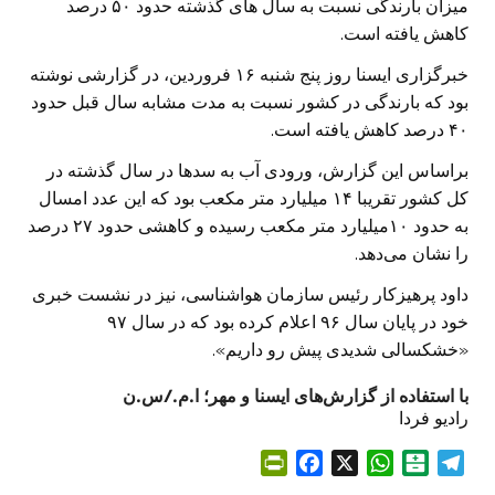
میزان بارندگی نسبت به سال های گذشته حدود ۵۰ درصد
کاهش یافته است.
خبرگزاری ایسنا روز پنج شنبه ۱۶ فروردین، در گزارشی نوشته
بود که بارندگی در کشور نسبت به مدت مشابه سال قبل حدود
۴۰ درصد کاهش یافته است.
براساس این گزارش، ورودی آب به سدها در سال گذشته در
کل کشور تقریبا ۱۴ میلیارد متر مکعب بود که این عدد امسال
به حدود ۱۰میلیارد متر مکعب رسیده و کاهشی حدود ۲۷ درصد
را نشان می‌دهد.
داود پرهیزکار رئیس سازمان هواشناسی، نیز در نشست خبری
خود در پایان سال ۹۶ اعلام کرده بود که در سال ۹۷
«خشکسالی شدیدی پیش رو داریم».
با استفاده از گزارش‌های ایسنا و مهر؛ ا.م./س.ن
رادیو فردا
P
F
X
W
B
T
r
a
h
a
e