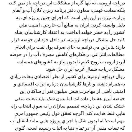
درياچه اروميه، نه تنها گره از مشکلات اين درياچه باز نمي کند،
بلکه هدايت فهمي، معاون دفتر برنامه ريزي کلان آب و آبفاي
وزارت نيرو، بر اين باور است که اجراي چنين پروژه اي، به
دليل وابسته کردن ايران به منابع آب خارجي، امنيت ملي
کشور را به خطر خواهد انداخت. به اعتقاد کارشناسان، شاه
کليد حل مشکل درياچه اروميه، در داخل خود اين حوضه قرار
دارد؛ بنابراين مي توانيم به جاي صرف پول نفت براي انجام
مطالعات انتزاعي، راهکارهاي کاهش مصرف آب را در حوضه
آبريز اروميه ترويج کنيم تا بدون نياز به کشورهاي همسايه،
مشکل درياچه شمال غرب ايران حل شود.
زوال درياچه اروميه براي کشور از نظر اقتصادي تبعات زيادي
به همراه داشته و بارها کارشناسان درباره اثرات اقتصادي و
امنيتي ناشي از مهاجرت شش ميليون نفر از ساکنان اين
حوضه آبريز هشدار داده اند؛ اما بدون شک نبايد تبعات منفي
خشک شدن اين درياچه، تصميم سازان را به سوي انتخاب راه
هايي غلط هدايت کند. اگرچه تحقق قول رئيس جمهور امري
مهم است؛ اما بدون شک با اجراي پروژه هايي مانند انتقال آب
که تبعات منفي آن در تمام دنيا به اثبات رسيده است، گلوي