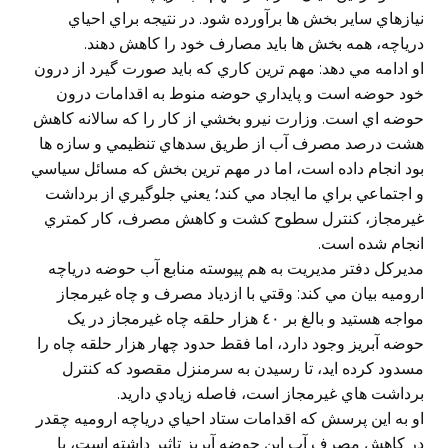
نيازهاي ساير بخش ها برآورده شود. در نتيجه براي احياي
درياچه، همه بخش ها بايد مصارف خود را کاهش دهند.
او ادامه مي دهد: مهم ترين کاري که بايد صورت گيرد از درون
خود حوضه است و پايداري حوضه منوط به اقدامات درون
حوضه اي است. وزارت نيرو بخشي از کار را که سالانه کاهش
هشت درصد مصرف آب از طريق سدهاي تنظيمي و سازه ها
بود انجام داده است، اما در مهم ترين بخش که مسائل سياسي
و اجتماعي براي ما ايجاد مي کند؛ يعني جلوگيري از برداشت
غيرمجاز، کنترل سطوح کشت و کاهش مصرف، کار کمتري
انجام شده است.
مديرکل دفتر مديريت به هم پيوسته منابع آب حوضه درياچه
اروميه بيان مي کند: وقتي با ازدياد مصرف و چاه غيرمجاز
مواجه هستيد و بالغ بر ٤٠ هزار حلقه چاه غيرمجاز در يک
حوضه آبريز وجود دارد، اما فقط حدود چهار هزار حلقه چاه را
مسدود کرده ايد، تا رسيدن به سرمنزل مقصود که کنترل
برداشت هاي غيرمجاز است، فاصله زيادي داريد.
او به اين پرسش که اقدامات ستاد احياي درياچه اروميه چقدر
در کاهش مصرف آب اين حوضه آبريز تاثير داشته است، با