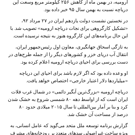
ارومیه، در بهمن ماه از کاهش ۲۵۶ کیلومتر مربع وسعت این
دریاچه نسبت به بهمن‌ سال ۹۵ خبر داده بود.
در نخستین نشست دولت یازدهم ایران در ۲۷ مرداد ۹۲،
«تشکیل کارگروهی برای نجات دریاچه ارومیه» تصویب شد. با
این حال برنامه‌های این کارگروه هنوز به نتیجه نرسیده است.
به تازگی اسحاق جهانگیری، معاون اول رئیس‌جمهور ایران،
انتقال آب دریای خزر و کشورهای دیگر را از جمله طرح‌های در
دست بررسی برای احیای دریاچه ارومیه اعلام کرده بود.
او وعده داده بود که اگر لازم باشد برای احیای این دریاچه
«میلیاردها دلار اعتبار خارجی» اختصاص خواهد یافت.
دریاچه ارومیه «بزرگ‌ترین آبگیر دائمی» در شمال غرب فلات
ایران ‌است که از اواسط دهه ۸۰ شمسی شروع به خشک شدن
کرد و بنا بر آمار بین‌المللی تا سال ۲۰۱۵ میلادی حدود ۸۰
درصد از مساحت آن خشک شد.
گزارش برنامه توسعه ملل متحد می‌گوید که عامل انسانی، به
ویژه ساخت غیراصولی سدهای متعدد بر رودخانه‌های مشرف