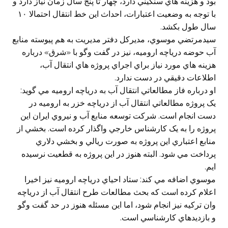
بود و هزينه هاي سنگيني دارد، چهار تا پنج سال زمان نياز دارد و
با توجه به وضعيت اعتبارات، احداث اين خط انتقال احتمالا ١٠
سال طول بکشد.
سيدمرتضي موسوي، مديرکل دفتر مديريت به هم پيوسته منابع
آب حوضه درياچه اروميه، نيز در گفت وگو با «شرق» درباره
هزينه هاي مورد نياز براي اجراي پروژه هاي انتقال آب،
اطلاعات دقيقي در دست ندارد.
او درباره فاز مطالعاتي انتقال آب به درياچه اروميه مي گويد:
يک پروژه مطالعاتي انتقال آب از درياچه خزر به اروميه در
دست انجام است. شرکت توسعه منابع آب و نيروي ايران اين
پروژه را به يک کارشناس خارجي واگذار کرده است. بخشي از
منابع اعتباري اين پروژه به صورت ريالي و بخشي دلاري
پرداخت مي شود. البته هنوز در اين پروژه به قطعيت نرسيده
ايم.
موسوي اضافه مي کند: ستاد احياي درياچه اروميه نيز اخيرا
اعلام کرده است که بحث مطالعات طرح انتقال آب از درياچه
وان ترکيه نيز انجام شود، اما اين مسئله هنوز در حد گفت وگو
و بازديدهاي کارشناسي است.