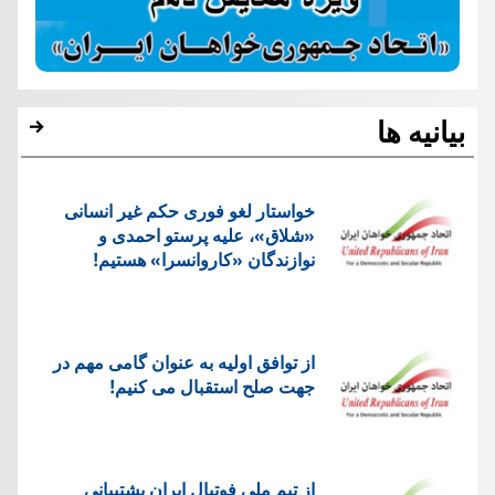
بیانیه ها
خواستار لغو فوری حکم غیر انسانی
«شلاق»، علیه پرستو احمدی و
نوازندگان «کاروانسرا» هستیم!
از توافق اولیه به عنوان گامی مهم در
جهت صلح استقبال می کنیم!
از تیم ملی فوتبال ایران پشتیبانی