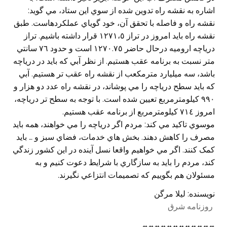
اشاره به نقشه راه تدوين شده از سوي اين ستاد، مي گويد:
نقشه راه و فاصله با تحقق آن، خود گوياي عملکردهاست. طبق
نقشه راه بايد امروز در تراز ١٢٧١،٥ قرار داشته باشيم. تراز
درياچه اروميه درحال حاضر ١٢٧٠.٧٥ است و حدود ٧٦ سانتي
متر نسبت به برنامه عقب هستيم. از نظر آبي که بايد در درياچه
باشد، سه ميليارد مترمکعب از نقشه راه عقب تر هستيم. آبي
که بايد سطح درياچه را مي پوشاند، در نقشه راه عدد دو هزار و
٩٩٠ کيلومترمربع تعيين شده است. با توجه به سطح تر درياچه،
امروز ٧١٤ کيلومترمربع از برنامه عقب هستيم.
موسوي تاکيد مي کند: مردم اگر درياچه را مي خواهند، همه بايد
مصرف را کاهش دهند. بخش هاي خدمات، فضاي سبز و … بايد
کمک کنند. اگر مي خواهيم واقعا نسل آينده در اين کشور زندگي
کند، مردم را بايد به سازگاري با شرايط دعوت کنيم و به
مسئولان هم بگوييم که تصميمات انتزاعي نگيرند.
نويسنده: ليلا مرگن
روزنامه شرق