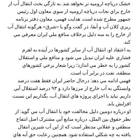
خشک درياچه اروميه تر نخواهد شد. به تازگي بحث انتقال آب از
خارج براي نجات درياچه اروميه از سوي معاون اول رئيس
جمهور مطرح شده است. هدايت فهمي، معاون دفتر برنامه
ريزي کلان آب و آبفا، در گفت وگو با «شرق» هرگونه انتقال آب
از خارج را به سه دليل برخلاف منافع ملي ايران معرفي مي
کند.
به اعتقاد او، انتقال آب از ساير کشورها در آينده به اهرم
فشاري عليه ايران تبديل مي شود و منافع ملي و استقلال
کشور را به خطر مي اندازد؛ زيرا شعار برخي کشورهاي
منطقه، نفت در برابر آب است.
فهمي ادامه مي دهد: درحال حاضر ايران فقط هفت درصد
وابستگي به آب خارج از مرزها دارد و ٩٣ درصد استقلال آبي
داريم. نبايد با اجراي پروژه هاي انتقال آب، بگذاريم اين نسبت
افزايش يابد.
او درباره دومين دليل مخالفت خود با انتقال آب مي گويد: از
نظر حقوق بين الملل، درباره منابع آبي مشترک اصل انتفاع
منطقي و عقلاني مدنظر است که از اين آب شيرين انتقال
يافته به چه شکلي استفاده شود. همچنين رعايت حق آبه هاي