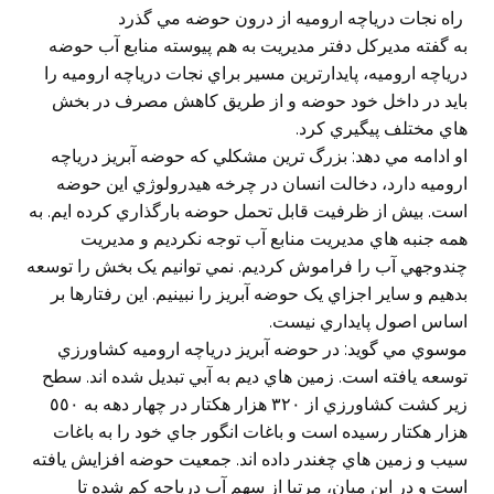
راه نجات درياچه اروميه از درون حوضه مي گذرد
به گفته مديرکل دفتر مديريت به هم پيوسته منابع آب حوضه
درياچه اروميه، پايدارترين مسير براي نجات درياچه اروميه را
بايد در داخل خود حوضه و از طريق کاهش مصرف در بخش
هاي مختلف پيگيري کرد.
او ادامه مي دهد: بزرگ ترين مشکلي که حوضه آبريز درياچه
اروميه دارد، دخالت انسان در چرخه هيدرولوژي اين حوضه
است. بيش از ظرفيت قابل تحمل حوضه بارگذاري کرده ايم. به
همه جنبه هاي مديريت منابع آب توجه نکرديم و مديريت
چندوجهي آب را فراموش کرديم. نمي توانيم يک بخش را توسعه
بدهيم و ساير اجزاي يک حوضه آبريز را نبينيم. اين رفتارها بر
اساس اصول پايداري نيست.
موسوي مي گويد: در حوضه آبريز درياچه اروميه کشاورزي
توسعه يافته است. زمين هاي ديم به آبي تبديل شده اند. سطح
زير کشت کشاورزي از ٣٢٠ هزار هکتار در چهار دهه به ٥٥٠
هزار هکتار رسيده است و باغات انگور جاي خود را به باغات
سيب و زمين هاي چغندر داده اند. جمعيت حوضه افزايش يافته
است و در اين ميان، مرتبا از سهم آب درياچه کم شده تا