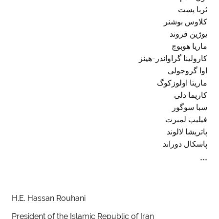
ثربا پست
کلاوس بوشنر
یوژین فروند
ماریا هوبوچ
کارولینا گراواندر-هینز
اوا گروجولی
ماریتا اولوزکوگ
کاریما دلی
سبا سوگور
فیلیپ لمبرت
پاتریشا لالوند
پاسکال دوراند
***
H.E. Hassan Rouhani
President of the Islamic Republic of Iran