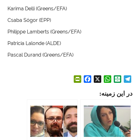
Karima Delli (Greens/EFA)
Csaba Sógor (EPP)
Philippe Lamberts (Greens/EFA)
Patricia Lalonde (ALDE)
Pascal Durand (Greens/EFA)
P
F
X
W
B
T
r
a
h
a
e
در این زمینه:
i
c
a
l
l
n
e
t
a
e
t
b
s
t
g
F
o
A
a
r
r
o
p
r
a
i
k
p
i
m
e
n