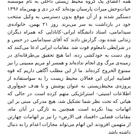
همه اعضای یک گروه محیط زیستی داخلی به نام موسسه
حیات‌وحش میراث پارسیان بوده‌اند که در دی و بهمن‌ماه ۱۳۹۶
دستگیر شدند و از آن موقع بدون دسترسی به وکیل منتخب
خود در بازداشت به سر می‌برند. روز ۲۱ بهمن، خانواده‌ی
سیدامامی، استاد دانشگاه ایرانی-کانادایی که همراه دیگران
زندانی شده بود، گزارش دادند که آقای سیدامامی در حبس و
در شرایطی نامعلوم فوت شد. مقامات ایرانی ادعا می‌کنند که
وی دست به خودکشی زده، اما هیچ تحقیق بی‌طرفانه‌ای در
زمینه‌ی مرگ وی انجام نداده‌اند و همسر او مریم ممبینی را نیز
ممنوع الخروج کرده‌اند. ما از این مطلب آگاهی داریم که قوه
قضاییه ایران این فعالان محیط زیست را به سواستفاده از
پروژه‌ی محیط‌زیستی به عنوان پوشش و با هدف جمع‌آوری
اطلاعات امنیتی- استراتژیکی متهم کرده‌ است. در حالی که
هیاتی که تحت نظر شما تشکیل شد، هیچ مدرکی مبنی بر این
اتهامات پیدا نکرده‌ است. همچنین به تازگی در آبان‌ ماه،
مقامات قضایی «افساد فی الارض» را نیز بر اتهامات چهارتن
از متهمین افزودند. این اتهام می‌تواند مجازات اعدام را به دنبال
داشته باشد.