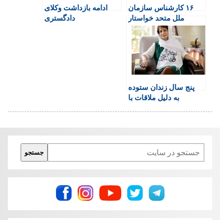
۱۶ کارشناس سازمان
ادامه بازداشت وکلای
n
ملل متحد خواستار
دادگستری
d
آزادی نرگس محمدی
l
شدند
y
پنج سال زندان ستوده
به دلیل ملاقات با
دیپلماتهای خارجی
Search
جستجو