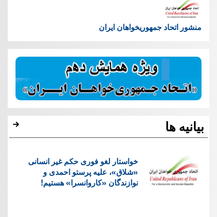
منشور اتحاد جمهوریخواهان ایران
بیانیه ها
خواستار لغو فوری حکم غیر انسانی
«شلاق»، علیه پرستو احمدی و
نوازندگان «کاروانسرا» هستیم!