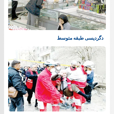
دگردیسی طبقه متوسط