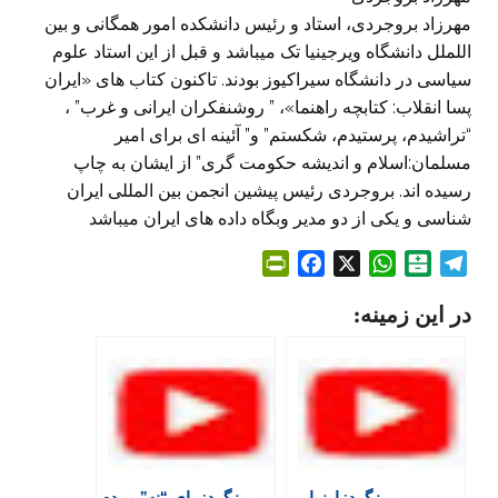
مهرزاد بروجردی، استاد و رئیس دانشکده امور همگانی و بین
اللملل دانشگاه ویرجینیا تک میباشد و قبل از این استاد علوم
سیاسی در دانشگاه سیراکیوز بودند. تاکنون کتاب های «ایران
پسا انقلاب: کتابچه راهنما»، ” روشنفکران ایرانی و غرب” ،
“تراشیدم، پرستیدم، شکستم” و” آئینه ای برای امیر
مسلمان:اسلام و اندیشه حکومت گری” از ایشان به چاپ
رسیده اند. بروجردی رئیس پیشین انجمن بین المللی ایران
شناسی و یکی از دو مدیر وبگاه داده های ایران میباشد
P
F
X
W
B
T
r
a
h
a
e
در این زمینه:
i
c
a
l
l
n
e
t
a
e
t
b
s
t
g
F
o
A
a
r
r
o
p
r
a
i
k
p
i
m
e
n