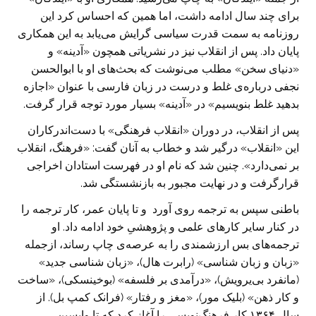
برای چند سال ادامه داشت، اما همین که احساس کرد این
روزنامه به سمت قدرت سیاسی گرایش می‌یابد به این همکاری
پایان داد. پس از انقلاب نیز در نشریاتی همچون «آدینه» و
«دنیای سخن» مطلب می‌نوشت که بحث‌های او با ابوالحسن
نجفی درباره‌ی غلط و درست در زبان فارسی با عنوان «اجازه
بدهید غلط بنویسیم» در «آدینه» بسیار مورد توجه قرار گرفت.
پس از انقلاب، در دوران «انقلاب فرهنگی» با دست‌اندرکاران
این «انقلاب» درگیر شد و خطاب به آنان گفت: «فرهنگ، انقلاب
بر نمی‌دارد». چنین شد که نام او در فهرست استادان اخراجی
قرارگرفت و در نهایت مجبور به بازنشستگی شد.
باطنی سپس به ترجمه روی آورد و تا پایان عمر، کار ترجمه را
در کنار سایر کارهای علمی و پژوهشیِ خود ادامه داد. او
ترجمه‌های بس ارزشمندی را به عرصه‌ی چاپ رساند، ازجمله
«زبان و زبان شناسی» (رابرت هال)، «زبان شناسی جدید»
(مانفرد بی‌یرویش)، «درآمدی بر فلسفه» (بوخینسکی)، «ساخت
و کار ذهن» (بلیک مور)، «مغز و رفتار» (فرانک کمپ بل). از
سال ۱۳۶۴ کار فرهنگ‌نویسی را آغاز کرد که تا واپسین