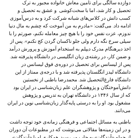
دوازده سالگی برای تأمین معاش خانواده مجبور به ترک
تحصیل و کار شد، اما با سخت‌کوشی و عشق به تحصیل و
کسب دانش در کلاس‌های شبانه شرکت کرد و به درس‌آموزی
ادامه داد. می‌گفت: «مادرم به من آموخت که چشم به مال دنیا
ندوزم، عزت نفس خود را با هیچ چیز معامله نکنم، صورتم را با
سیلی سرخ نگه دارم ولی جلو ناکسان گردن کج نکنم». پس از
اخذ دیرهنگام مدرک دیپلم به استخدام آموزش و پرورش درآمد
و ضمن کار، در رشته‌ی زبان انگلیسی در دانشگاه پذیرفته شد.
پس از لیسانس برای تحصیل در دوره‌ی فوق لیسانس در
دانشگاه لیدز انگلستان پذیرفته شد و با درجه‌ی ممتاز از این
دانشگاه فارغ‌التحصیل شد. محمدرضا باطنی از نخستین
دانش‌آموختگان و پژوهشگران علم زبان‌شناسی در ایران بود
که از سال ۱۳۴۶ در دانشگاه تهران به تدریس و پژوهش
مشغول بود. او را به درستی پایه‌گذار زبان‌شناسی نوین در ایران
می‌دانند.
باطنی به مسائل اجتماعی و فرهنگی زمانه‌ی خود توجه داشت
و در این زمینه‌ها مقالاتی می‌نوشت که در مطبوعات آن دوران
از جمله «آیندگان» به چاپ می‌رسید. همکاری او با «آیندگان»