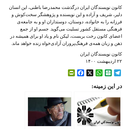
کانون نویسندگان ایران درگذشت محمدرضا باطنی، این انسان
دلیر، شریف و آزاده و این نویسنده و پژوهشگر سخت‌کوش و
فرزانه را به خانواده، دوستان، دوستداران او و به جامعه‌ی
فرهنگی مستقل کشور تسلیت می‌گوید. جسم او از جمع
اعضای کانون رخت بربست، لیکن نام و یاد او برای همیشه در
ذهن و زبان همه‌ی فرهنگ‌پروران آزادی‌خواه زنده خواهد ماند.
کانون نویسندگان ایران
۲۲ اردیبهشت ۱۴۰۰
P
F
X
W
B
T
r
a
h
a
e
در این زمینه:
i
c
a
l
l
n
e
t
a
e
t
b
s
t
g
F
o
A
a
r
r
o
p
r
a
i
k
p
i
m
e
n