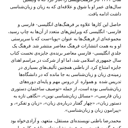
سال‌های عمر او با شوق و علاقه‌ای که به زبان و زبان‌شناسی
داشت ادامه یافت.
حاصل این کارها علاوه بر فرهنگ‌های انگلیسی- فارسی و
فارسی- انگلیسی که ویرایش‌های متعدد از آن‌ها به چاپ رسید،
مجموعه‌ای از فرهنگ‌ها به عنوان «پویا»ست که با سرپرستی
او و به همت انتشارات فرهنگ معاصر منتشر شد. فرهنگ یک
جلدیِ انگلیسی- فارسیِ معاصر برنده‌ی جایزه‌ی نخست کتاب
سال جمهوری اسلامی شد، اما او از شرکت در مراسم اهدای
جایزه امتناع کرد. از باطنی همچنین تألیف‌های بسیاری در
زمینه‌ی زبان و زبان‌شناسی به جا مانده که در دانشگاه‌ها
تدریس شده و همواره از دروس مهم و پایه‌ای دوره‌های
زبان‌شناسی بوده است، از جمله «توصیف ساختمان دستوری
زبان فارسی»، «مسائل زبان‌شناسی نوین»، «نگاهی تازه به
دستور زبان»، «چهار گفتار درباره‌ی زبان»، «زبان و تفکر»، و
«پیرامون زبان و زبان‌شناسی».
محمدرضا باطنی نویسنده‌ای مستقل، متعهد، و آزادی‌خواه بود
که هرگز به قدرت روی خوش نشان نداد و داغ همکاری با