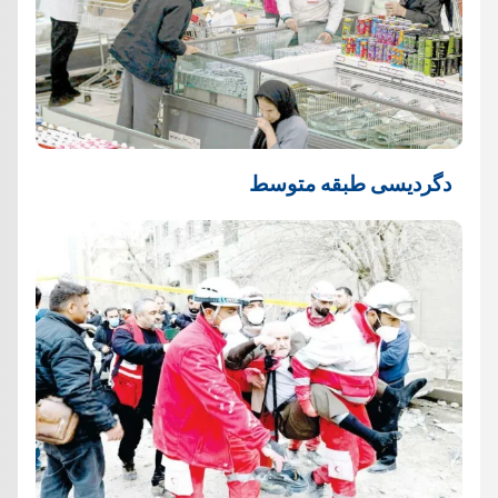
دگردیسی طبقه متوسط