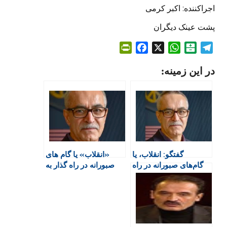
اجراکننده: اکبر کرمی
پشت عینک دیگران
P
F
X
W
B
T
r
a
h
a
e
در این زمینه:
i
c
a
l
l
n
e
t
a
e
t
b
s
t
g
F
o
A
a
r
r
o
p
r
a
i
k
p
i
m
e
n
گفتگو: انقلاب، یا
«انقلاب» یا گام های
n
گام‌های صبورانه در راه
صبورانه در راه گذار به
d
گذار به دموکراسی؟
دمکراسی؟
l
y