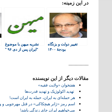
در این زمینه:
i
c
a
l
l
n
e
t
a
e
t
b
s
t
g
F
o
A
a
r
r
o
p
r
a
i
k
p
i
m
e
n
تغییر دولت و بزنگاه
نشریه میهن با موضوغ
n
بودجۀ ۱۴۰۰
“ایران پس از دی ۹۶ ”
d
منتشر شد
l
y
****************
مقالات دیگر از این نویسنده
هفتخوان «ولایت فقیه»
تهدید اکولوژیک و تهدید قدرت‌ها
هر حمله‌ای به ایران، حمله به ایران است!
اسم رمز «ژانر هیچکاکی» در قتل مهرجویی و 
می‌خواهیم ایران جای زندگی باشد!