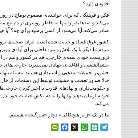
حدودی دارد؟
فکر و فرهنگی که برای خواننده‌ی معصوم توماج در روز ر
می‌کند و صدها نفر را تنها به خاطر روسری از دم تیغ میگ
صادر می‌کند. آیا می‌شود از کسی پرسید برای چه؟ آیا
کشور غرق فساد و جنایت شده است. ایران صحنه‌ی ترور
مردم ما دیگر با یک تلاش و نبرد داخلی برای آزادی روبرو 
تروریست خودی شده‌ی خارجی، هم در کشور و هم در اقما
حشدالشعبی و افاغنه‌ی جهادی نمی‌پذیرند. خارجی‌های خو
خشن‌تر تحمیلات مذهبی و استبدادی هستند. مسئله تنها
حالا صدور تعصب و خشونت توسط این دستجات از خارج 
و حکومت‌داران و نهادهای قدرت با اجیر کردن خارج
خود سازمان بدهند و آنها را به دستکش جنایات خود بدل ک
می‌کند.
ما در یک «ژانر هیچکاکی» دچار «سرگیجه» هستیم.
P
F
X
W
B
T
r
a
h
a
e