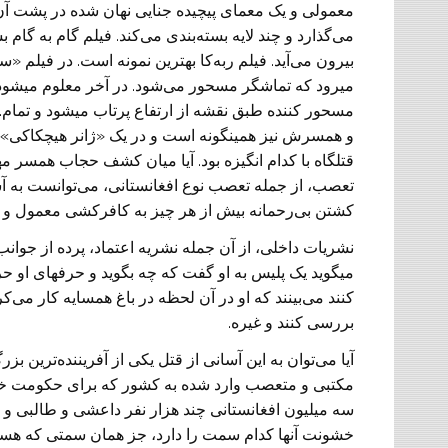
معمولی و یک معمای پیچیده جنایی نهان شده در پشت آن 
می‌گذارد و چند لایه بسته‌بندی می‌کند. فیلم گام به گام ب
بیرون می‌آید. فیلم ربه‌کا بهترین نمونه است. در فیلم
میرود که تماشگر مسحور می‌شود. در آخر معلوم میشود 
مسحور کننده طبق نقشه‌ از ارتفاع پرتاب ‌میشود و تمام. 
و همسرش نیز همینگونه است و در یک «ژانر هیچکاکی» ات
قتلگاه با کدام انگیزه بود. آیا میان کشف حجاب همسر مهر
تعصب، از جمله تعصب نوع افغانستانی، می‌توانست به آ
کشتن بی‌رحمانه بیش از هر چیز به کافر‌کشی معمول و ر
نشریات داخلی، از آن جمله نشریه اعتماد، پرده از جوان
میگوید یک پلیس به او گفت که چه بگوید و حرفهای او ح
کنند می‌بینند که او در آن لحظه در باغ همسایه کار می‌ک
بررسی کنند و غیره.
آیا می‌توان به این آسانی از قتل یکی از آفریننده‌‌‌تر
مکتبی و متعصب وارد شده به کشور که برای حکومت خودی 
سه میلیون افغانستانی چند هزار نفر داعشی و طالبی 
خشونت آنها کدام سمت را دارد، جز همان سمتی که هسته