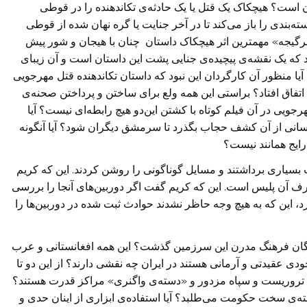
است؟ هیچکاک یک قتل یا یک حادثه‌ی تکاندهنده را در قوطی
سته‌بندی را باز می‌کند تا در آخر جنایت یا گره نهان شده از قوطی
 «سرگیجه» مهمترین اثر هیچکاک داستان چنان با هیجان و شور پیش
که یک نقشه‌ی پیچیده‌ی جنایی پشت این داستان است و آن زیبای
آیا منظور آن کارگردان این نبود که داستان تکاندهنده قتل مهرجویی
فاق افتاد؟ براستی این همه ولع برای ساختن و پرداختن صحنه‌ی
جویی در آن فیلم کوتاه با کشتن این‌دو هیچ رابطه‌ای نیست؟ آیا
سانی از آن کشف حجاب بگذرد تا سرمشق دیگران شود؟ آیا آنگونه
ایج همانند نیست؟
ب بسیاری برداشتند و مسایل گوناگونی را روشن کردند. این که کریم
رف آن پلیس است. این که کریم گفت اگر دوربین‌های آنجا را بررسی
رد، این که به هیچ وجه حاظر نشدند حوادث ثبت شده در دوربین‌ها را
ین بزرگان فرهنگ مدرن این سرزمین گذشت؟ این همه افغانستانی و عرب
عقیدتی و آرمانی هستند در ایران چه نقشی دارند؟ از این دو تا
و تروریست و سپاه مزدور و «دسته‌ی واگنری» مراکز قدرت هستند؟
‌ی سخت حکومت می‌طلبد؟ آیا استفاده‌ی ابزاری از اینان حدی و