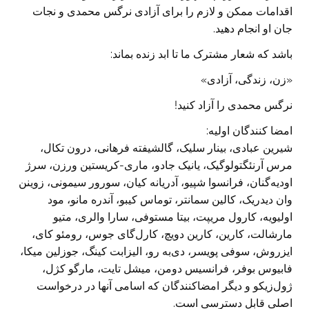
اقدامات ممکن و لازم را برای آزادی نرگس محمدی و نجات
جان او انجام دهید.
باشد که شعار مشترک ما تا ابد زنده بماند:
«زن، زندگی، آزادی»
نرگس محمدی را آزاد کنید!
امضا کنندگان اولیه:
شیرین عبادی، بینار سلیک، گالشیفته فرهانی، درون تکال،
مرس آرنئگتو‌لو‌گیک، یانیک جادو، ماری-کریستین ورزن، سرژ
اودیه‌گنان، فرانسوا شپیو، آدریانه کیان، سورور سیمونی، زوینن
وان دیدریک، کالین سمانتر، توماس کیبو، آندره مانو، مود
اولیویه، کارول مریپت، بیتا مستوفی، سارا والری، متیو
مارشالت، کارین، کارین دویچ، کارل‌گای جوس، رومئو کای،
ایز‌روش، سوفی پویسر، دی‌به رو، الیزابت کینگ، جوزلین میکا،
فابیوس بوفر، فرانسیس دومن، میشل تایت، مارگو کژل،
ژول‌زیکو و دیگر امضاکنندگان که اسامی آنها در درخواست
اصلی قابل دسترسی است.