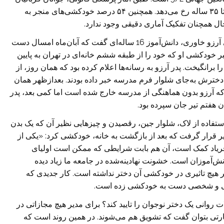
اصلی خودکشی‌اند و بیشتر خودکشی‌ها در بین افراد ۱۵ تا ۳۵ ساله رخ می‌دهد. همچنین ۵۴ درصد خودکشی‌های منجر به
اعزازی در بخشی از گفته‌های خود، از ماجرای خودکشی آرزو خاوری، دانش‌آموز 16 ساله‌ای گفت که آبان‌ماه امسال دست
ان خود را از دست داد. ۱۳ آبان‌ماه خبر خودکشی او که خود را از طبقه ششم خانه‌ای در تهران به پایین
ا برانگیخت. پدر آرزو به رسانه‌ها اعلام کرده بود که همان روز، از
دخترش به‌جای شلوار فرم مدرسه خبر داده بودند. بعدازظهر همان
 که آرزو بدون هماهنگی از مدرسه خارج شده است اما کمی بعد، پدر
هفتم تیر جان سپرده بود.
 استفاده از لاک، شلوار جین، رقصیدن و چیزهایی نظیر آن که یک بدن
یر قرار گرفت که بعد از بازگشت به خانه، خودکشی کرد: «یکی از
فریاد کمک است، آن هم بابت شرایطی که ممکن است اولیای
ش‌آموزان است. خشونت نهادینه‌شده در جامعه ما زیاد دیده
یر هیچ تاثیری در خودکشی آن دختر نداشته است. کار جدیدی که
ادگی و شخصی دست به خودکشی زده است.
انی یک دختر نوجوان را تایید کند؟ برای مدیر هیچ مجازاتی در
ه عبارتی بتوان گفت که تشویق هم می‌شوند. در همین روند است که