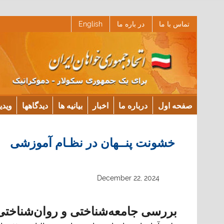
Ski
تماس با ما
در باره ما
English
t
conten
صفحه اول
درباره ما
اخبار
بیانیه ها
دیدگاهها
ویدی
خشونت پنــهان در نظـام آموزشی
December 22, 2024
بررسی جامعه‌شناختی و روان‌شناخت