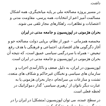
داشت.
در مسیر پروژه مصالحه ملی بر پایه میانجیگری، همه اشکال
مسالمت آمیز اعم از انتخابات، همه پرسی، مقاومت مدنی و
اعتصابات و تظاهرات، راهکارهای مجاز تلقی می شوند.
بحران هژمونی در اپوزیسیون و جامعه مدنی در ایران
مخمصه همزمانی – عبور از نظام، برپایی دولت مصالحه جو و
آغاز دگرگونی های اقتصادی، اجتماعی و فرهنگی با هدف رفع
تبعیض – همراه با سردرگمی سیاسی عمیق است، که نتیجه آن
بحران هژمونی در اپوزیسیون و جامعه مدنی در ایران است.
اپوزیسیون در ایران، به دلیل ضعف و ناکارآمدی احزاب و
سازمان های سیاسی و نخبگان غیرحاکم و شکاف های متعدد،
تشتت و منازعات بی سرانجام، دچار بحران هژمونی یا به
عبارت دیگر ناتوان از “رهبری سیاسی” گذار دموکراتیک در
لحظه فعلی است.
در سطح عمده، می توان اپوزیسیون [متشکل] در ایران را در
سه گروه متفاوت از هم تفکیک کرد: