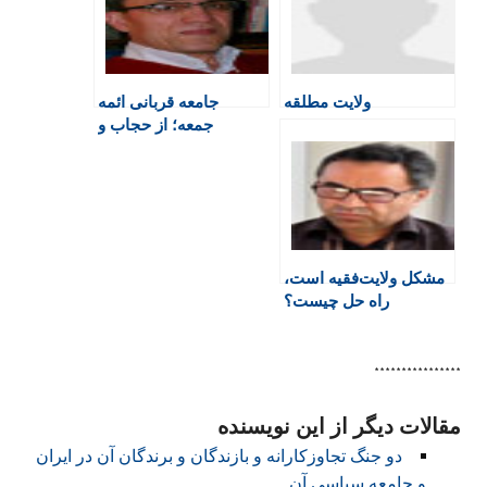
F
o
A
a
r
r
o
p
r
a
i
k
p
i
m
e
n
ولایت مطلقه
جامعه قربانی ائمه
n
جمعه؛ از حجاب و
d
قره‌باغ تا کنسرت و
l
کرونا
y
مشکل ولایت‌فقیه است،
راه حل چیست؟
****************
مقالات دیگر از این نویسنده
دو جنگ تجاوزکارانه و بازندگان و برندگان آن در ایران
و جامعه سیاسی آن