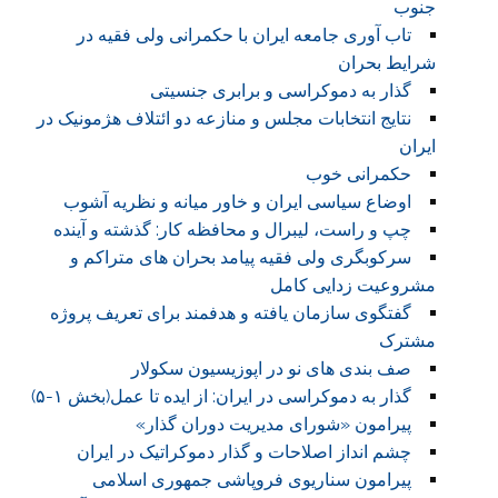
جنوب
تاب آوری جامعه ایران با حکمرانی ولی فقیه در
شرایط بحران
گذار به دموکراسی و برابری جنسیتی
نتایج انتخابات مجلس و منازعه دو ائتلاف هژمونیک در
ایران
حکمرانی خوب
اوضاع سیاسی ایران و خاور میانه و نظریه آشوب
چپ و راست، لیبرال و محافظه کار: گذشته و آینده
سرکوبگری ولی فقیه پیامد بحران های متراکم و
مشروعیت زدایی کامل
گفتگوی سازمان یافته و هدفمند برای تعریف پروژه
مشترک
صف بندی های نو در اپوزیسیون سکولار
گذار به دموکراسی در ایران: از ایده تا عمل(بخش ۱-۵)
پیرامون «شورای مدیریت دوران گذار»
چشم انداز اصلاحات و گذار دموکراتیک در ایران
پیرامون سناریوی فروپاشی جمهوری اسلامی