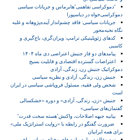
“دموکراسی تفاهمی”هابرماس و جریانات سیاسی
دموکراسی‌خواه در دیاسپورا
جریانات سیاسی: فاقد چشم‌انداز آینده‌پژوهانه و غلبه
نگاه نخبه‌محور
کدهای ژئوپلیتیکی ترامپ: ویران‌گری، باج‌گیری و
کاسبی
پیامدهای دو فاز جنبش اعتراضی دی ماه ۱۴۰۴
اعتراضات گسترده اقتصادی و قابلیت بسیج
دموکراتیک جنبش زن، زندگی، آزادی
جنبش زن، زندگی، آزادی و نظریه سیاسی
شخص ولی فقیه، مسئول فروپاشی سیاسی در ایران
است
جنبش «زن، زندگی، آزادی» و دوره «خشکسالی
گفتمان‌های سیاسی»
بیانیه جبهه اصلاحات، واکنش”هسته سخت قدرت”
ضرورت گفتگو در رابطه با «روایت استراتژیک ملی»
برای همه ایرانیان
سه مقاله در باره بیانیه های مختلف سیاسی اخیر