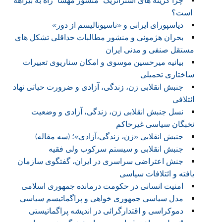
چرا گزینه های استراتژیک “منشور مهسا” راه به بیراهه
است؟
دیاسپورای ایرانی و «ناسیونالیسم از دور»
بحران هژمونی و منشور مطالبات حداقلی تشکل های
مستقل صنفی و مدنی ایران
بیانیه میرحسین موسوی و امکان سناریوی تعییرات
ساختاری تحمیلی
جنبش انقلابی زن، زندگی، آزادی و ضرورت حیاتی نهاد
ائتلافی
نسل جنبش انقلابی زن، زندگی، آزادی و وضعیت
نخبگان سیاسی غیرحاکم
جنبش انقلابی «زن، زندگی،آزادی»؛ (سه مقاله)
جنبش انقلابی و سیستم سرکوب ولی فقیه
جنش اعتراضی سراسری در ایران، گفتگوی سازمان
یافته و ائتلافات سیاسی
امنیت انسانی در حکومت درمانده جمهوری اسلامی
مدل سیاسی جمهوری خواهی و پراگماتیسم سیاسی
دموکراسی و اقتدارگرائی در اندیشه پراگماتیستی