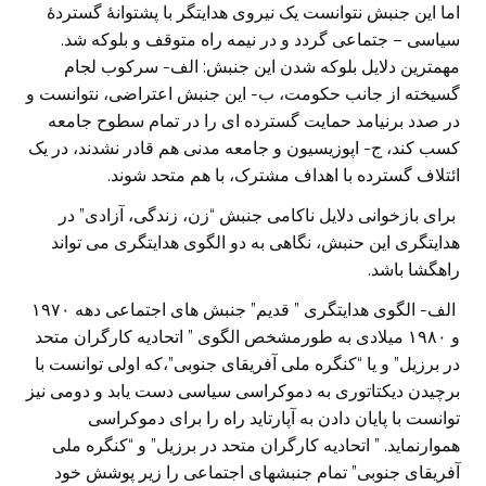
اما این جنبش نتوانست یک نیروی هدایتگر با پشتوانۀ گستردۀ
سیاسی – جتماعی گردد و در نیمه راه متوقف و بلوکه شد.
مهمترین دلایل بلوکه شدن این جنبش: الف- سرکوب لجام
گسیخته از جانب حکومت، ب- این جنبش اعتراضی، نتوانست و
در صدد برنیامد حمایت گسترده ای را در تمام سطوح جامعه
کسب کند، ج- اپوزیسیون و جامعه مدنی هم قادر نشدند، در یک
ائتلاف گسترده با اهداف مشترک، با هم متحد شوند.
برای بازخوانی دلایل ناکامی جنبش “زن، زندگی، آزادی” در
هدایتگری این حنبش، نگاهی به دو الگوی هدایتگری می تواند
راهگشا باشد.
الف- الگوی هدایتگری ” قدیم” جنبش های اجتماعی دهه ۱۹۷۰
و ۱۹۸۰ میلادی به طورمشخص الگوی ” اتحادیه کارگران متحد
در برزیل” و یا “کنگره ملی آفریقای جنوبی”،که اولی توانست با
برچیدن دیکتاتوری به دموکراسی سیاسی دست یابد و دومی نیز
توانست با پایان دادن به آپارتاید راه را برای دموکراسی
هموارنماید. ” اتحادیه کارگران متحد در برزیل” و “کنگره ملی
آفریقای جنوبی” تمام جنبشهای اجتماعی را زیر پوشش خود