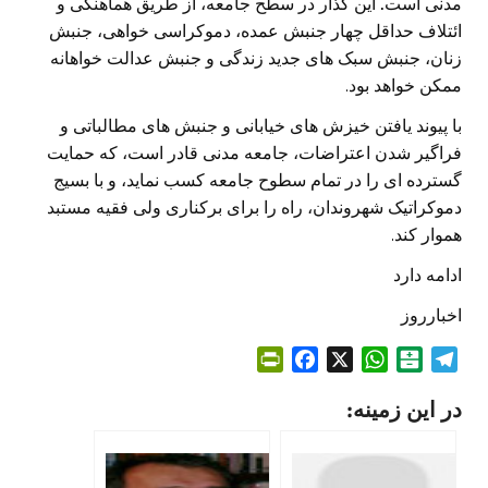
مدنی است
.
این گذار در سطح جامعه، از طریق هماهنگی و
ائتلاف حداقل چهار جنبش عمده، دموکراسی خواهی، جنبش
زنان، جنبش سبک های جدید زندگی و جنبش عدالت خواهانه
ممکن خواهد بود.
با پیوند یافتن خیزش های خیابانی و جنبش های مطالباتی و
فراگیر شدن اعتراضات، جامعه مدنی قادر است، که حمایت
گسترده ای را در تمام سطوح جامعه کسب نماید، و با بسیج
دموکراتیک شهروندان، راه را برای برکناری ولی فقیه مستبد
هموار کند.
ادامه دارد
اخبارروز
P
F
X
W
B
T
r
a
h
a
e
در این زمینه:
i
c
a
l
l
n
e
t
a
e
t
b
s
t
g