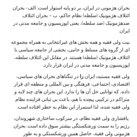
بحران هژمونی در ایران، بر دو پایه استوار است: الف- بحران
ائتلاف هژمونیک (سلطه) نظام حاکم، ب – بحران ائتلاف
ضدهژمونیک (ضد سلطه)، یعنی اپوزیسیون و جامعه مدنی در
ایران.
بیت ولی فقیه و همه بخش های غیرانتخابی به همراه مجموعه
ای از گروه های مسلط و حامی، بخشی از جامعه سیاسی با
ائتلاف هژمونیک (سلطه) هستند. در مقابل این ائتلاف سلطه،
اپوزیسیون و جامعه مدنی در ایران قرار دارد.
ولی فقیه مستبد
،
ایران
را
در تنگناهای بحران های سیاسی،
اقتصادی، اجتماعی، فرهنگی و بین المللی و منطقه ای قرار
داده، که توانایی حل آن ها را ندارد. این بحران های چند لایه و
متراکم در ترکیبی پیچده با هم، باعث بی ثباتی فزاینده نظام
ولی فقیه شده، لذا استمرار این نظام به خطر افتاده است.
پافشاری ولی فقیه نظام، در سرکوب ساختاری شهروندان،
رژیم را به سمت ورشکستگی بیشتر سوق داده است. بحران
هژمونی ولی فقیه، حاصل همین ورشکستکی و به طور