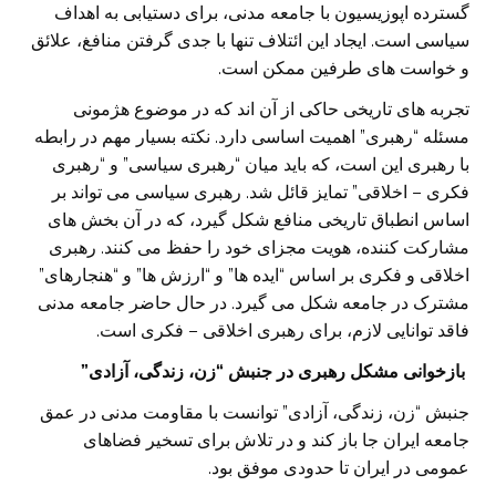
گسترده اپوزیسیون با جامعه مدنی، برای دستیابی به اهداف
سیاسی است. ایجاد این ائتلاف تنها با جدی گرفتن منافغ، علائق
و خواست های طرفین ممکن است.
تجربه های تاریخی حاکی از آن اند که در موضوع هژمونی
مسئله “رهبری” اهمیت اساسی دارد. نکته بسیار مهم در رابطه
با رهبری این است، که باید میان “رهبری سیاسی” و “رهبری
فکری – اخلاقی” تمایز قائل شد. رهبری سیاسی می تواند بر
اساس انطباق تاریخی منافع شکل گیرد، که در آن بخش های
مشارکت کننده، هویت مجزای خود را حفظ می کنند. رهبری
اخلاقی و فکری بر اساس “ایده ها” و “ارزش ها” و “هنجارهای”
مشترک در جامعه شکل می گیرد. در حال حاضر جامعه مدنی
فاقد توانایی لازم، برای رهبری اخلاقی – فکری است.
بازخوانی مشکل رهبری در جنبش “زن، زندگی، آزادی”
جنبش “زن، زندگی، آزادی” توانست با مقاومت مدنی در عمق
جامعه ایران جا باز کند و در تلاش برای تسخیر فضاهای
عمومی در ایران تا حدودی موفق بود.