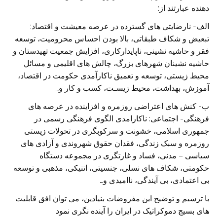
دهنده عبارتند از:
الف- نارضایتی های گسترده در عرصه معیشت و اقتصاد:
تبعیض و شکاف طبقاتی، بالا بودن احساس محرومیت، توسعه
فقر و حاشیه نشینی، ناپایدارکاری، افزایش جمعیت تهیدستان و
حاشیه نشینان شهرهای بزرگ، چالش های اقلیمی و مسائل
محیط زیستی، توسعه و تعمیق ناکارآمدی حکومت در اقتصاد،
آموزش، بهداشت، محیط زیسـت، کسب و کار و…
ب- کنش های اعتراضی روزمره و افزاینده در عرصه های
فرهنگی- اجتماعی: ناکارامدی الگوی فرهنگی رسمی در
جمهوری اسلامی، خشونت و سرکوبگری در تحولات زیستی
روزمره و سبک زندگی، فقدان حقوق شهروندی و آزادی های
سیاسی – مدنی، فساد و غارتگری در مجموعه دستگاه
حکومتی، شکاف های نسلی، جنسیتی، اتنیکی، مذهبی و توسعه
بی اعتمادی، بی آیندگی، ناامیدی و…
با ترسیم و توضیح این مفروضات بنیادین، می توان افق قابلیت
های بسیج دموکراتیک در ایران را آینده نگری نمود.