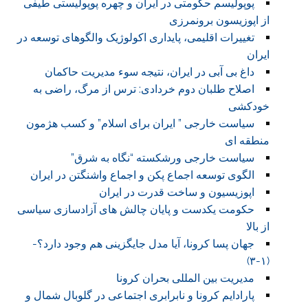
پوپولیسم حکومتی در ایران و چهره پوپولیستی طیفی
از اپوزیسون برونمرزی
تغییرات اقلیمی، پایداری اکولوژیک والگوهای توسعه در
ایران
داغ بی آبی در ایران، نتیجه سوء مدیریت حاکمان
اصلاح طلبان دوم خردادی: ترس از مرگ، راضی به
خودکشی
سیاست خارجی ” ایران برای اسلام” و کسب هژمون
منطقه ای
سیاست خارجی ورشکسته “نگاه به شرق”
الگوی توسعه اجماع پکن و اجماع واشنگتن در ایران
اپوزیسیون و ساخت قدرت در ایران
حکومت یکدست و پایان چالش های آزادسازی سیاسی
از بالا
جهان پسا کرونا، آیا مدل جایگزینی هم وجود دارد؟-
(۱-۳)
مدیریت بین المللی بحران کرونا
پارادایم کرونا و نابرابری اجتماعی در گلوبال شمال و