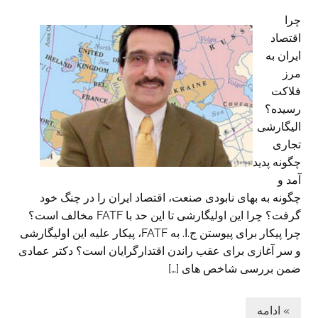
چرا
اقتصاد
ایران به
مرز
فلاکت
رسیده؟
الیگارشی
تجاری
چگونه پدید
آمد و
چگونه به بهای نابودی صنعت، اقتصاد ایران را در چنگ خود
گرفت؟ چرا این اولیگارشی تا این حد با FATF مخالف است؟
چرا پیکار برای پیوستن ج.ا. به FATF، پیکار علیه این اولیگارشی
و سر آغازی برای عقب راندن اقتدارگرایان است؟ دکتر عمادی
ضمن بررسی شاخص های […]
» ادامه