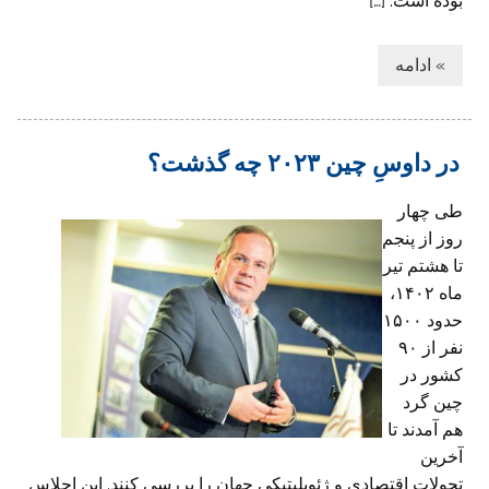
بوده است. […]
» ادامه
در داوسِ چین ۲۰۲۳ چه گذشت؟
طی چهار
روز از پنجم
تا هشتم تیر
ماه ۱۴۰۲،
حدود ۱۵۰۰
نفر از ۹۰
کشور در
چین گرد
هم آمدند تا
آخرین
تحولاتِ اقتصادی و ژئوپلیتیکی جهان را بررسی کنند. این اجلاس