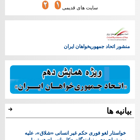
سایت های قدیمی
منشور اتحاد جمهوریخواهان ایران
بیانیه ها
خواستار لغو فوری حکم غیر انسانی «شلاق»، علیه
پرستو احمدی و نوازندگان «کاروانسرا» هستیم!