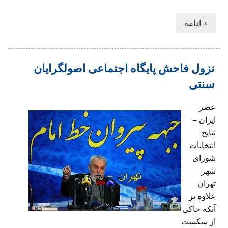
» ادامه
نزول فاحش پایگاه اجتماعی اصولگرایان
سنتی
عصر
ایران –
نتایج
انتخابات
شورای
شهر
تهران
علاوه بر
آنکه حاکی
از شکست