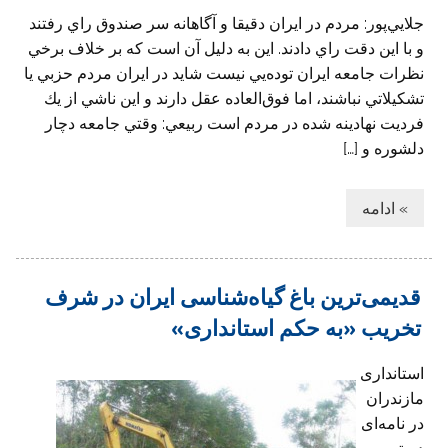
جلايي‌پور: مردم در ايران دقيقا و آگاهانه سر صندوق راي رفتند
و با اين دقت راي دادند. اين به دليل آن است كه بر خلاف برخي
نظرات ‌جامعه ايران توده‌يي نيست شايد در ايران مردم حزبي يا
تشكيلاتي نباشند، ‌اما فوق‌العاده عقل دارند و اين ناشي از يك
فرديت نهادينه شده در مردم است ربيعي: وقتي جامعه دچار
دلشوره و […]
» ادامه
قدیمی‌ترین باغ گیاه‌شناسی ایران در شرف
تخریب «به حکم استانداری»
استانداری
مازندران
در نامه‌ای