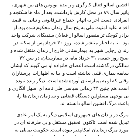
افشین اسالو فعال کارگری و راننده اتوبوس های بین شهری،
پائیز سال ۸۹ در محل کارش بازداشت، بعد از ماه ها شکنجه و
انفرادی دست آخر به اتهام اجتماع غیرقانونی و تبانی به قصد
اقدام علیه امنیت ملی به پنج سال زندان محکوم شده بود. او
برادر کوچک تر منصور اسالو از فعالان سندیکای شرکت واحد
بود. بنا به اخبار منتشر شده، روز ۳۰ خرداد پس از سکته در
زندان رجایی شهر به بیمارستانی خارج از زندان منتقل شده و
صبح روز جمعه، ۳۱ خرداد ماه، در بیمارستان، در سن ۴۲
سالگی درگذشته است. اعضای خانواده او می گویند که ایشان
سابقه بیماری قلبی نداشته است‫ و‬ بنا به اظهارات پرستاران
وقتی که او به بیمارستان آورده شده است، دیگر زنده نبوده
است. هم چنین ۴۴ زندانی سیاسی طی نامه ای سهل انگاری و
بی توجهی مسئولین دستگاه قضایی و سازمان زندان ها را،
باعث مرگ افشین اسالو دانسته اند.
‎مرگ در زندان های جمهوری اسلامی دیگر به یک امر عادی
تبدیل شده است. تاکنون تحقیق مستقل و بی طرفانه ای در
مورد مرگ زندانیان امکانپذیر نبوده است. حکومت تمایلی به