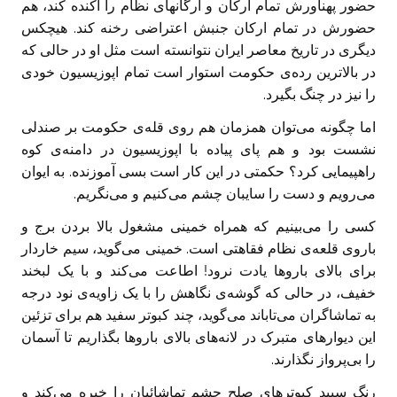
حضور پهناورش تمام ارکان و ارگانهای نظام را آکنده کند، هم
حضورش در تمام ارکان جنبش اعتراضی رخنه کند. هیچکس
دیگری در تاریخ معاصر ایران نتوانسته است مثل او در حالی که
در بالاترین رده‌ی حکومت استوار است تمام اپوزیسیون خودی
را نیز در چنگ بگیرد.
اما چگونه می‌توان همزمان هم روی قله‌ی حکومت بر صندلی
نشست بود و هم پای پیاده با اپوزیسیون در دامنه‌ی کوه
راهپیمایی کرد؟ حکمتی در این کار است بسی آموزنده. به ایوان
می‌رویم و دست را سایبان چشم می‌کنیم و می‌نگریم.
کسی را می‌بینیم که همراه خمینی مشغول بالا بردن برج و
باروی قلعه‌ی نظام فقاهتی است. خمینی می‌گوید، سیم خاردار
برای بالای باروها یادت نرود! اطاعت می‌کند و با یک لبخند
خفیف، در حالی که گوشه‌ی نگاهش را با یک زاویه‌ی نود درجه
به تماشاگران می‌تاباند می‌گوید، چند کبوتر سفید هم برای تزئین
این دیوارهای متبرک در لانه‌های بالای باروها بگذاریم تا آسمان
را بی‌پرواز نگذارند.
رنگ سپید کبوترهای صلح چشم تماشائیان را خیره می‌کند و