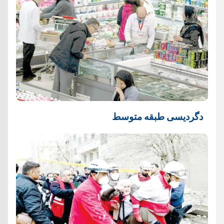
دگردیسی طبقه متوسط