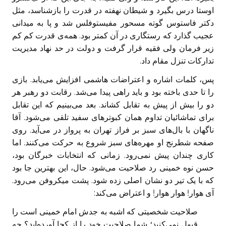
اوستا درس بگیرد و شیطان نهفته در قدرت را بازشناسد، مثل
دکتر فاستوس گوته مسحور مفیستوفلس شد و پا به میدانی
عجیب گذارد که رستگاری در آن کمتر بود. همه‌ی قدرت کم کم
زیر فرمان ولی فقیه قرار گرفت و دولت در حد نهاد مدیریت
تدارکات تنزل مقام داد.
پس، کلمات اشاره و اعتراضات هاشمی افزایش می‌یابد. بازی
را تا حدی باخته بود و باید راهی پیدا می‌شد. رقابت دو رهبر هر
دو را بیش از پیش به تقابل کشاند. بعد می‌بینیم که این تقابل
برای تماشائیان تداوم همان کبوترهای سفید تلقی می‌شود. آقا
ناگهان با بال‌های سبز بر فراز تهران به پرواز در می‌آید. روی
صفحه شطرنج او مهره‌های سبز شروع به حرکت می‌کنند. اما
کاری چندان پیش نمی‌رود. زمانی که انتخابات خبرگان بود،
حسن نوه خمینی رد صلاحیت می‌شود. حال، این بهترین جا بود
که با یک تیر دو نشان اصلی زده شود. پشت میکروفن می‌رود.
آی هوار! هوار هوار! و اعتراض می‌کند:
صلاحیت شخصیتی که اشبه به جدش امام خمینی است را
قبول نمی‌‌کنید؛ شما صلاحیت خود را از کجا آورده‌اید؟ چه