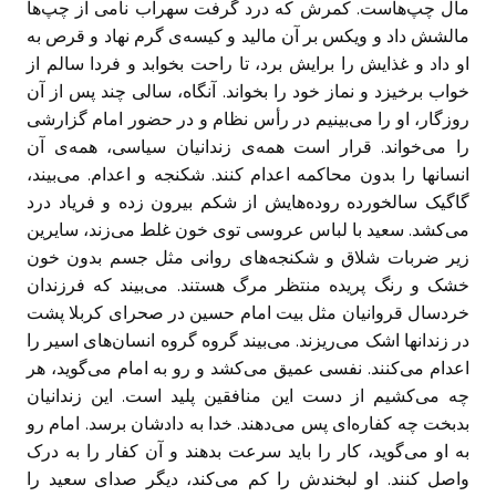
مال چپ‌هاست. کمرش که درد گرفت سهراب نامی از چپ‌ها
مالشش داد و ویکس بر آن مالید و کیسه‌ی گرم نهاد و قرص به
او داد و غذایش را برایش برد، تا راحت بخوابد و فردا سالم از
خواب برخیزد و نماز خود را بخواند. آنگاه، سالی چند پس از آن
روزگار، او را می‌بینیم در رأس نظام و در حضور امام گزارشی
را می‌خواند. قرار است همه‌ی زندانیان سیاسی، همه‌ی آن
انسانها را بدون محاکمه اعدام کنند. شکنجه و اعدام. می‌بیند،
گاگیک سالخورده روده‌هایش از شکم بیرون زده و فریاد درد
می‌کشد. سعید با لباس عروسی توی خون غلط می‌زند، سایرین
زیر ضربات شلاق و شکنجه‌های روانی مثل جسم بدون خون
خشک و رنگ پریده منتظر مرگ هستند. می‌بیند که فرزندان
خردسال قروانیان مثل بیت امام حسین در صحرای کربلا پشت
در زندانها اشک می‌ریزند. می‌بیند گروه گروه انسان‌های اسیر را
اعدام می‌کنند. نفسی عمیق می‌کشد و رو به امام می‌گوید، هر
چه می‌کشیم از دست این منافقین پلید است. این زندانیان
بدبخت چه کفاره‌ای پس می‌دهند. خدا به دادشان برسد. امام رو
به او می‌گوید، کار را باید سرعت بدهند و آن کفار را به درک
واصل کنند. او لبخندش را کم می‌کند، دیگر صدای سعید را