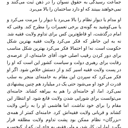
جماعت رسیدگی به حقوق نسوان را در ذهن ثبت می‌کنند و
نمی‌خواهند ببینند که او دارد ساختمان را بالا می‌برد.
او مدام یا دیوار نظام را بالا می‌برد یا دیوار را مرمت می‌کرد و
یا می‌کوشید به گونه‌ی برخی تعمیرات را مطرح کند. وقتی که
امام درگذشت، او قاطع‌ترین کس برای تداوم ولایت فقیه شد.
نه به این خاطر که فکر می‌کرد ولایت فقیه بهترین شکل
حکومت است. نه! او احتمالا فکر می‌کرد بهترین شکل مناسب
برای دور کردن رقیب اصلی خود، آقای خامنه‌ای، از عرصه‌ی
رقابت برای رهبری دولت و سیاست کشور این است که او را
در پست ولایت فقیه اسیر کند و از دستش خلاص شود. اگر او
فکر می‌کرد که سپردن این مقام به خامنه‌ای منجر به سلب
قدرت از خود او می‌شود حتی یک در میلیارد هم چنین پیشنهادی
نمی‌کرد. اما، او خامنه‌ای را هم به بیراهه کشاند. خامنه‌ای
می‌توانست برای شورایی شدن ولایت قانع شود. او انتظار این
مقام را برای خود نداشت. اما هاشمی او را به رأس ولایت
کشاند و قربانی ولایت فقیه‌اش کرد. خامنه‌ای کمتر از همه‌ی
«بزرگان» نظام ممکن بود پشت تداوم ولایت مطلقه قرار
بگیرد. اما، این کار شد، و ولی فقیه، به جای این که از کیخسرو