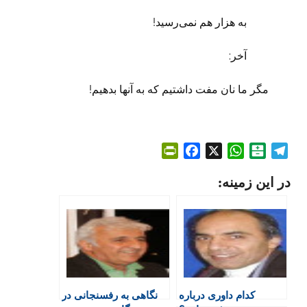
به هزار هم نمی‌‌رسید!
آخر:
مگر ما نان مفت داشتیم که به آنها بدهیم!
P
F
X
W
B
T
r
a
h
a
e
در این زمینه:
i
c
a
l
l
n
e
t
a
e
t
b
s
t
g
F
o
A
a
r
r
o
p
r
a
i
k
p
i
m
e
n
کدام داوری درباره
نگاهی به رفسنجانی در
n