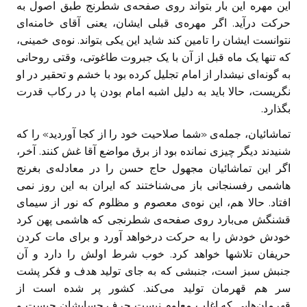
این مهره این بار بتواند روی صفحه‌ی شطرنج طبق اصول به
حرکت درآید. اگر مهره‌ی قبلی ایشان، یعنی آقای خامنه‌ای
نتوانست ایشان را تامین کند شاید این یکی بتواند. نوه‌ی خمینی،
که تنها یک ماه قبل از آن با یک جبروت طاغوتی، وقتی روحانی
به گونه‌ای نیشدار از امام تجلیل کرده بود با خشم و تحقیر در او
نگریست، حالا باید به دلیل اشبه امام بودن پا در رکاب قدرت
بگذارد.
تماشائیان، جمله‌ی «شما صلاحیت خود را از کجا آوردید» را که
شنیدند دیگر چیزی نمانده بود از برق مواضع آقا غش کنند. آخر،
اگر این تماشائیان مجهول حاج حسن را در معادله‌ی بغرنج
هاشمی رفسنجانی باز می‌شناختند که ایران به این روز نمی‌
افتاد. حالا هم، این نوه‌ی معصوم و مظلوم که نور از سیمای
قشنگش می‌بارد روی صفحه‌ی شطرنجی که هاشمی پهن کرد
خودش خودش را به حرکت درخواهد آورد و برای مات کردن
حریفان تلاشها خواهد کرد. خوب شرط اولش را دارد و آن
جنبش سبز است، جنبشی که به جای تولید هدف و فکر پشت
سر هم قهرمان تولید می‌کند. کشور پر شده است از
قهرمان‌هایی که اغلب معلوم نیست حرف حسابشان چیست و