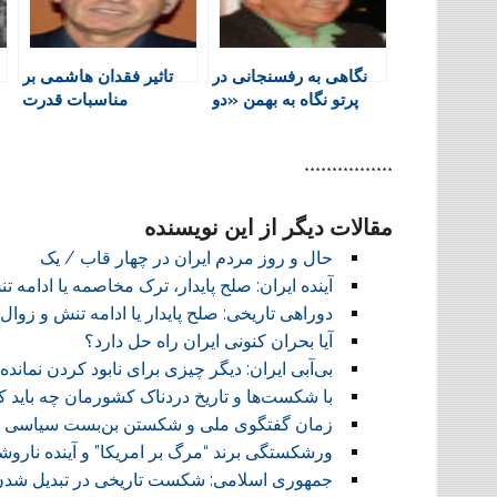
r
o
p
r
a
i
k
p
i
m
e
n
نگاهی به رفسنجانی در
تاثیر فقدان هاشمی بر
n
پرتو نگاه به بهمن «دو
مناسبات قدرت
d
بنه»
l
y
****************
مقالات دیگر از این نویسنده
حال و روز مردم ایران در چهار قاب / یک
آینده ایران: صلح پایدار، ترک مخاصمه یا ادامه 
دوراهی تاریخی: صلح پایدار یا ادامه تنش و زوال
آیا بحران کنونی ایران راه حل دارد؟
بی‌آبی ایران: دیگر چیزی برای نابود کردن نمانده!
با شکست‌ها و تاریخ دردناک کشورمان چه باید ک
زمان گفتگوی ملی و شکستن بن‌بست سیاسی 
ورشکستگی برند “مرگ بر امریکا” و آینده ناروش
جمهوری اسلامی: شکست تاریخی در تبدیل شدن