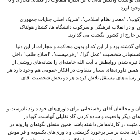
جود آورد.
کوب”، “معمار نظام اسلامی”، “شریک اصلی جنایات جمهوری
نقش او در انقلاب فرهنگی و سرکوب دانشگاه ها، کشتار هولناک
 گذشته بود و از این که او بدون محاکمه و مجازات از این دنیا
 رفسنجانی شخصیت “عمل گرا”، “رفرمیست”، “اصلاح طلب” داخل
ود. آنها همراهی او با جنبش سبز در سال ۱۳۸۸ و یا تیره شدن روابطش با آیت الله خامنه‌ای را نشانه‌های روشنی از
. همین داوری‌های بسیار متفاوت در افکار عمومی هم وجود دارد هر
ار رسانه‌های مستقل تلاش کردند هر دو بخش شخصیت آقای
قان و مخالفان آقای رفسنجانی برای داوری‌های خود دارند نادرست و
‌های دیگر واقعیت و ساده کردن گاه تقلیلی آنهاست. گویا در
مثبت در کارنامه‌اش داشته باشد. همین منطق بگونه‌ای وارونه در
رند. بحث بر سر برخورد گزینشی و داوری‌های یکسویه و فراموش
ها همخوانی ندارند. در جایی اخلاق عمده می شود و جای دیگر