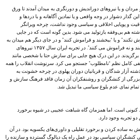
 و مردان و یا نیروهای دوراندیش و دورنگری به میدان آمدند تا ورق
ذار دشوار در وجه واقعی و یا نمادین آگاهانه و با دردها و
لاقیت و پویایی اخلاقی و سیاسی وجود نداشت، چرخه ویرانگر
ته هم بی‌وفقه بازتولید می شود. بدین گونه است که در جایی
وش نکنند” و یا “ببخشند و فراموش کنند” و در جای دیگر هم میدان به
دست وجدان‌های شوربخت می افتد و مردم “نه می بخشند و نه فراموش می کنند”. در تجربه ایران سال ۱۳۵۷ نیروهای
برگزیدند. در این درک هیچ جایی برای سازش حتا با شخصی مانند
 نفی کامل نظم “نامطلوب” جستجو می کرد. سرنوشت انقلاب را همه
ذشته آزار شدگان و قربانیان دوران پهلوی در چرخه خشونت به
 بزرگی از کنشگران و روشنفکران آن زمان فاقد فرهنگ سازش و
سیار متفاوت از شرایط کنونی است. اما همزمان گاه شباهت عجیبی در شیوه برخورد
و تجربه وجود دارد.
 و گرایش به ساده کردن و برخورد تقلیلی و داوری‌های یکسویه بود. در آن
 کنشگران سیاسی بود در عمل راه یک دیالوگ گسترده و سازنده را