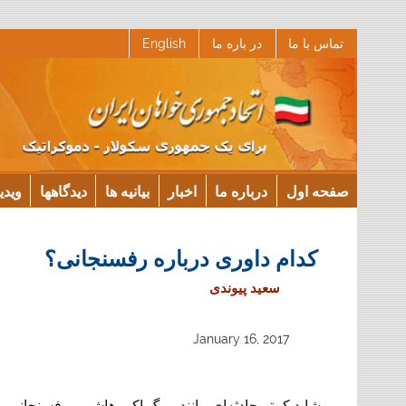
Ski
تماس با ما
در باره ما
English
t
conten
صفحه اول
درباره ما
اخبار
بیانیه ها
دیدگاهها
ویدی
کدام داوری درباره رفسنجانی؟
سعید پیوندی
January 16, 2017
شاید کمتر حادثه‌ای مانند مرگ اکبر هاشمی رفسنجانی م