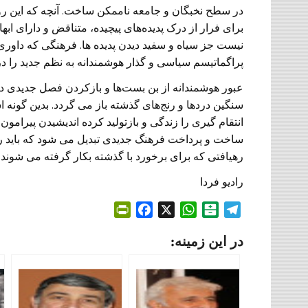
در سطح نخبگان و جامعه ناممکن ساخت. آنچه که این رو
برای فرار از درک پدیده‌های پیچیده، متناقض و دارای ا
نیست جز سیاه و سفید دیدن پدیده ها. فرهنگی که داوری م
پراگماتیسم سیاسی و گذار هوشمندانه به نظم جدید را د
عبور هوشمندانه از بن بست‌ها و بازکردن فصل جدیدی در 
سنگین دردها و رنج‌های گذشته باز می گردد. بدین گونه ا
انتقام گیری را زندگی و بازتولید کرده اندیشیدن پیرام
ساخت و پرداخت فرهنگ جدیدی تبدیل می شود که باید رو
رهیافتی که برای برخورد با گذشته بکار گرفته می شوند گا
رادیو فردا
P
F
X
W
B
T
r
a
h
a
e
در این زمینه:
i
c
a
l
l
n
e
t
a
e
t
b
s
t
g
F
o
A
a
r