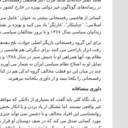
در رسانه‌های گوناگون غیر دولتی بویژه در خارج کشور بو
کسانی از هاشمی رفسنجانی بیشتر به عنوان “عامل سر
اسلامی”، “جنایتکار”، “غارتگر” یاد می کنند و بویژه بر 
زندانیان سیاسی سال ۱۳۶۷ و یا ترور مخالفان سیاسی در خارج از کشور انگشت می گذارند.
برای این گروه رفسنجانی بازیگر اصلی حوادث تلخ دهه‌های
رفت ابراز ناراحتی می کنند. برای دیگرانی هم هاشمی
نظام ب
تمایل او به اصلاح نظام سیاسی ایران به شمار می آورند
چند در میان این دو قطب مخالف گروه اندکی هم در کن
رفسنجانی را یکجا ببیند و از داوری یکجانبه بپرهیزند.
داوری منصافانه
در یک نگاه کلی باید گفت که بسیاری از دلایلی که مواف
غیر واقعی نیستند. اما مشکل از یاد بردن و یا انکار بخش
روانشناسی این افراد مخالف و یا دشمن نمی تواند چیزی 
مورد کسانی صدق می کند که در صف دوستان او قرار دا
کردن واقعیت هایی است که با “حقیقت” و نظم اخلاقی آن