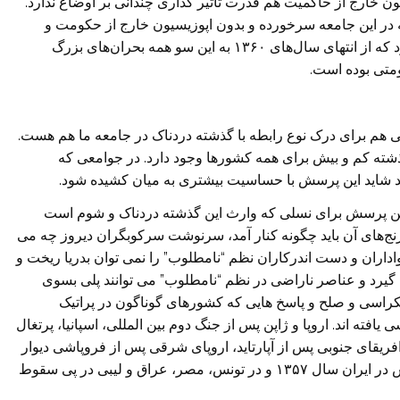
ن خارج از حاکمیت هم قدرت تاثیر گذاری چندانی بر اوضاع ندارد.
 در این جامعه سرخورده و بدون اپوزیسیون خارج از حکومت و
بدون دورنمای روشن قابل درک است. نباید فراموش کرد که از انتهای سال‌های ۱۳۶۰ به این سو همه بحران‌های بزرگ
متی بوده است.
م برای درک نوع رابطه با گذشته دردناک در جامعه ما هم هست.
شته کم و بیش برای همه کشورها وجود دارد. در جوامعی که
اند شاید این پرسش با حساسیت بیشتری به میان کشیده شود.
ین پرسش برای نسلی که وارث این گذشته دردناک و شوم است
و رنج‌های آن باید چگونه کنار آمد، سرنوشت سرکوبگران دیروز چه می
هواداران و دست اندرکاران نظم “نامطلوب” را نمی توان بدریا ریخت و
کل گیرد و عناصر ناراضی در نظم “نامطلوب” می توانند پلی بسوی
دمکراسی و صلح و پاسخ هایی که کشورهای گوناگون در پراتیک
فته اند. اروپا و ژاپن پس از جنگ دوم بین المللی، اسپانیا، پرتغال
ریقای جنوبی پس از آپارتاید، اروپای شرقی پس از فروپاشی دیوار
برلین در برابر این پرسش مهم قرار داشتند. همین پرسش در ایران سال ۱۳۵۷ و در تونس، مصر، عراق و لیبی در پی سقوط