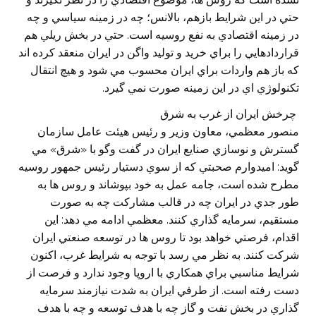
حتي در اين شرايط بازهم، بالانس؛ چه در زمينه سياسي و چه
در زمينه اقتصادي به نفع روسيه است. حتي در بخش ريلي هم
قراردادهايي را براي خريد و توليد واگن در ايران منعقد كرده اند
كه باز هم واردات براي ايران محسوب مي شود و هيچ انتقال
تكنولوژي اي در اين زمينه صورت نمي گيرد.
چرخش ايران از غرب به شرق
منصور معظمي، معاون وزير و رئيس هيئت عامل سازمان
گسترش و نوسازي صنايع ايران در گفت وگو با «شرق» مي
گويد: اميدوارم صحبتي که از سوي دستيار رئيس جمهور روسيه
مطرح شده است، جامه عمل به خود بپوشاند و روس ها به
طور جدي در ايران چه در قالب مشارکت چه به صورت
مستقيم، سرمايه گذاري کنند. معظمي ادامه مي دهد: اين
اقدام، فرصتي خواهد بود تا روس ها در توسعه صنعتي ايران
شرکت کنند. به نظر مي رسد با توجه به شرايط غرب، اکنون
شرايط مناسبي براي همکاري با اروپا وجود ندارد و فرصت از
دست رفته است. از طرفي ايران به شدت نيازمند سرمايه
گذاري در بخش نفت و گاز چه با هدف توسعه و چه با هدف