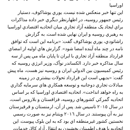
اوراسيا
اين تنها خبر منعكس شده نيست. يوري يوشاکوف، دستيار
رئيس جمهور روسيه، در اظهارنظر ديگري خبر داده مذاکرات
براي ايجاد يک منطقه آزاد تجاري ميان اتحاديه اقتصادي اوراسيا
به رهبري روسيه و ايران نهايي شده است. به گزارش
راشاتودي، يوري يوشاکوف گفت: «برنامه اين است که توافق
نامه در چند ماه آينده امضا شود». گزارش هاي اوليه از امضاي
قرارداد منطقه آزاد تجاري با ايران تا پايان ماه مي پس از سه
سال مذاکره خبر دارد. الکساندر نوآک، وزير انرژي روسيه که
رئيس کميسيون بين الدولي ايران و روسيه نيز هست، ماه پيش
گفت: «بديهي است اين قرارداد تحولات بيشتري در زمينه
مبادلات تجاري دوجانبه و توسعه همکاري هاي سرمايه گذاري
به راه خواهد انداخت». اتحاديه اقتصادي اوراسيا که بر اساس
اتحاديه گمرکي کشورهاي روسيه، قزاقستان و بلاروس است،
در سال ٢٠١٥ تاسيس شد. پس از آن، ارمنستان و قرقيزستان
نيز به آن پيوستند. در سال ٢٠١٦ ويتنام نيز به صورت رسمي
نخستين کشور غيرمنطقه اي بود که به اين بلوک پيوست. اين
اتحاديه با هدف اطمينان بخشيدن به انتقال آزاد کالا، خدمات،