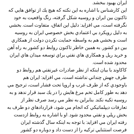
ايران بهبود ببخشد.
اين كارشناس با اشاره به اين نكته كه هيچ يك از توافق هايي كه
تاكنون بين ايران و روسيه شكل گرفته، رنگ واقعيت به خود
نگرفته است، مي افزايد: دليل اين اتفاق، متفاوت است. بخشي
به دليل رويكرد بي اعتمادي بخش خصوصي ايران به روسيه
است و بخشي هم به واسطه حمايت نکردن دولت از همكاري
بين دو كشور. به همين خاطر تاكنون روابط دو كشور به راه آهن
و خريد ريل و همكاري هاي نفتي براي توسعه ميدان هاي ايران
محدود شده است.
كاكاوند با بيان اينكه از نظر صادرات غيرنفتي هم روابط دو
طرف جهش چنداني نداشته است، مي افزايد: ايران هم
باوجودي كه از طرف غرب و اروپا تحت فشار است، ترجيح مي
دهد به طور كامل تخم مرغ هايش را در يك سبد قرار ندهد و به
روسيه تكيه نكند. بنابراين به نظر مي رسد صرف نظر از
تعارفات ديپلماتيكي كه انجام مي شود، قراردادهاي دو طرف به
بخش ريلي و نفتي محدود شود. او با اشاره به روابط ازدست
رفته ايران مي افزايد: با توجه به اينكه سال گذشته ايران
فرصت استثنايي تركيه را از دست داد و دوباره دو كشور