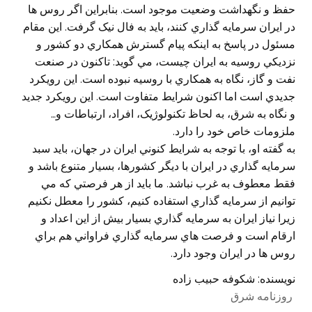
حفظ و نگهداشت وضعيت موجود است. بنابراين اگر روس ها
در ايران سرمايه گذاري کنند، بايد به فال نيک گرفت. اين مقام
مسئول در پاسخ به اينکه پيام گسترش همکاري دو کشور و
نزديکي روسيه به ايران چيست، مي گويد: تاکنون در صنعت
نفت و گاز، نگاه به همکاري با روسيه نبوده است. اين رويکرد
جديدي است اما اکنون شرايط متفاوت است. اين رويکرد جديد
و نگاه به شرق، به لحاظ تکنولوژيک، افراد، ارتباطات و…
ملزومات خاص خود را دارد.
به گفته او، با توجه به شرايط کنوني ايران در جهان، بايد سبد
سرمايه گذاري در ايران با ديگر کشورها، بسيار متنوع باشد و
فقط معطوف به غرب نباشد. ما بايد از هر فرصتي که مي
توانيم از سرمايه گذاري استفاده کنيم، کشور را معطل نکنيم
زيرا نياز ايران به سرمايه گذاري بسيار بيش از اين اعداد و
ارقام است و فرصت هاي سرمايه گذاري فراواني هم براي
روس ها در ايران وجود دارد.
نويسنده: شكوفه حبيب زاده
روزنامه شرق