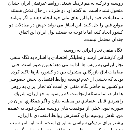
روسيه و تركيه به هم نزديك شدند، روابط غيرنفتي ايران چندان
متحول نشده است. به گفته او، دو طرف در حال تلاش هستند
تا معاملات خود را با ارز هاي ملي خود انجام دهند و اگر بتوانند
موانع فني را حل كنند، اين اتفاق مي تواند جهش در مبادلات دو
كشور ايجاد كند، اما با توجه به ضعف پول ايران اين اتفاق
چندان محتمل نيست.
نگاه منفي تجار ايراني به روسيه
اين کارشناس ارشد و تحليلگر اقتصادي با اشاره به نگاه منفي
تجار ايراني به روس ها، ادامه مي دهد: همين طور است. حتي
مقامات اتاق بازرگاني مشترك بين دو كشور، بارها تاكيد كرده
بودند كه بخشي از عدم توسعه روابط اقتصادي بخش خصوصي
دو كشور به خاطر نگاه منفي اي است كه تجار ايران به روس
ها دارند، اما مسئله اينجاست كه روسيه به جز ايران، شريك
راهبردي قابل اعتمادي در منطقه ندارد و اگر همكاري ايران در
سوريه نبود، خيلي از موفقيت هاي روسيه ممكن نبود. به عقيده
من، تلاش روسيه براي گسترش روابط اقتصادي با ايران،
بيشتر براي نزديكي سياسي به ايران است، البته اين امر سبب
نشده است كه روس ها، موضوع اقتصادي را در نظر نگيرند و