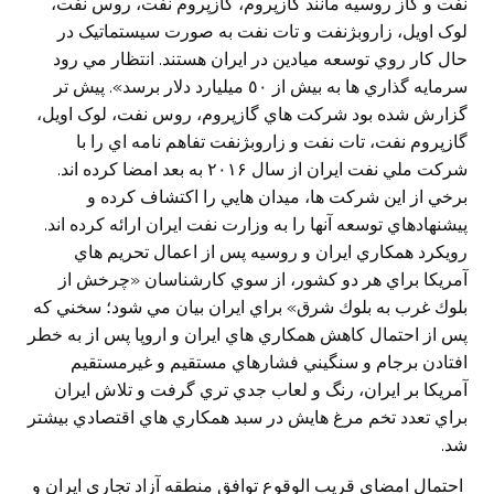
نفت و گاز روسيه مانند گازپروم، گازپروم نفت، روس نفت،
لوک اويل، زاروبژنفت و تات نفت به صورت سيستماتيک در
حال کار روي توسعه ميادين در ايران هستند. انتظار مي رود
سرمايه گذاري ها به بيش از ٥٠ ميليارد دلار برسد». پيش تر
گزارش شده بود شرکت هاي گازپروم، روس نفت، لوک اويل،
گازپروم نفت، تات نفت و زاروبژنفت تفاهم نامه اي را با
شرکت ملي نفت ايران از سال ۲۰۱۶ به بعد امضا کرده اند.
برخي از اين شرکت ها، ميدان هايي را اکتشاف کرده و
پيشنهادهاي توسعه آنها را به وزارت نفت ايران ارائه کرده اند.
رويكرد همكاري ايران و روسيه پس از اعمال تحريم هاي
آمريكا براي هر دو كشور، از سوي كارشناسان «چرخش از
بلوك غرب به بلوك شرق» براي ايران بيان مي شود؛ سخني كه
پس از احتمال كاهش همكاري هاي ايران و اروپا پس از به خطر
افتادن برجام و سنگيني فشارهاي مستقيم و غيرمستقيم
آمريكا بر ايران، رنگ و لعاب جدي تري گرفت و تلاش ايران
براي تعدد تخم مرغ هايش در سبد همكاري هاي اقتصادي بيشتر
شد.
احتمال امضاي قريب الوقوع توافق منطقه آزاد تجاري ايران و