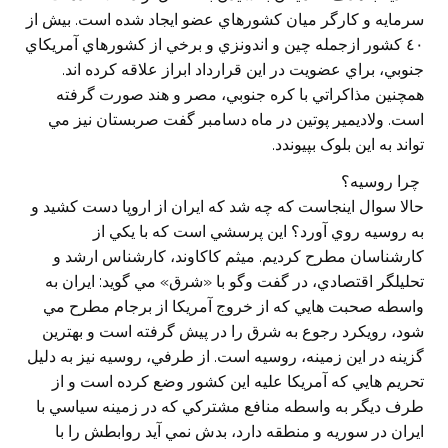
سرمايه و کارگر ميان کشورهاي عضو ايجاد شده است. بيش از
٤٠ کشور ازجمله چين و اندونزي و برخي از کشورهاي آمريکاي
جنوبي، براي عضويت در اين قرارداد ابراز علاقه کرده اند.
همچنين مذاکراتي با کره جنوبي، مصر و هند صورت گرفته
است. ولاديمير پوتين در ماه دسامبر گفت صربستان نيز مي
تواند به اين بلوک بپيوندد.
چرا روسيه؟
حالا سوال اينجاست كه چه شد كه ايران از اروپا دست كشيد و
به روسيه روي آورد؟ اين پرسشي است كه با يكي از
كارشناسان مطرح كرديم. ميثم كاكاوند، کارشناس ارشد و
تحليلگر اقتصادي، در گفت وگو با «شرق» مي گويد: ايران به
واسطه صحبت هايي كه از خروج آمريكا از برجام مطرح مي
شود، رويكرد رجوع به شرق را در پيش گرفته است و بهترين
گزينه در اين زمينه، روسيه است. از طرفي، روسيه نيز به دليل
تحريم هايي كه آمريكا عليه اين كشور وضع كرده است و از
طرف ديگر به واسطه منافع مشتركي كه در زمينه سياسي با
ايران در سوريه و منطقه دارد، بدش نمي آيد روابطش را با