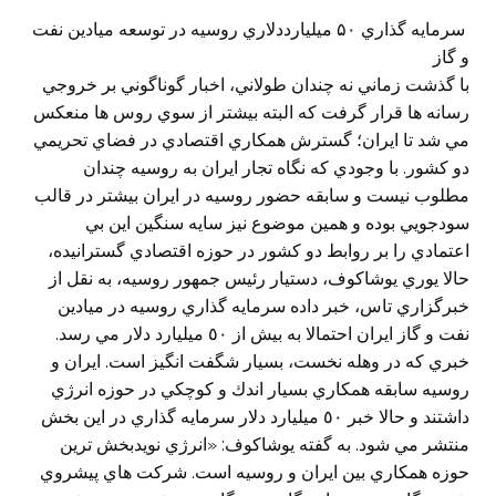
سرمايه گذاري ۵۰ ميليارددلاري روسيه در توسعه ميادين نفت
و گاز
با گذشت زماني نه چندان طولاني، اخبار گوناگوني بر خروجي
رسانه ها قرار گرفت كه البته بيشتر از سوي روس ها منعكس
مي شد تا ايران؛ گسترش همكاري اقتصادي در فضاي تحريمي
دو كشور. با وجودي كه نگاه تجار ايران به روسيه چندان
مطلوب نيست و سابقه حضور روسيه در ايران بيشتر در قالب
سودجويي بوده و همين موضوع نيز سايه سنگين اين بي
اعتمادي را بر روابط دو كشور در حوزه اقتصادي گسترانيده،
حالا يوري يوشاکوف، دستيار رئيس جمهور روسيه، به نقل از
خبرگزاري تاس، خبر داده سرمايه گذاري روسيه در ميادين
نفت و گاز ايران احتمالا به بيش از ٥٠ ميليارد دلار مي رسد.
خبري كه در وهله نخست، بسيار شگفت انگيز است. ايران و
روسيه سابقه همكاري بسيار اندك و كوچكي در حوزه انرژي
داشتند و حالا خبر ٥٠ ميليارد دلار سرمايه گذاري در اين بخش
منتشر مي شود. به گفته يوشاکوف: «انرژي نويدبخش ترين
حوزه همکاري بين ايران و روسيه است. شرکت هاي پيشروي