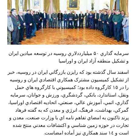
سرمايه گذاري ۵۰ ميليارددلاري روسيه در توسعه ميادين ايران
و تشكيل منطقه آزاد ايران و اوراسيا
اسفند سال گذشته بود كه رايزن بازرگاني ايران در روسيه، خبر
از تشكيل کميسيون مشترک همکاري اقتصادي ايران و روسيه
را در ١٥ کارگروه داده بود؛ كميسيوني با كارگروه هاي حمل
ونقل، استاندارد، بانکي، گردشگري، ورزش و جوانان، سرمايه
گذاري، اتمي، آموزش عالي، صنعتي، اتحاديه اقتصادي اوراسيا،
گمرکي، بهداشت، فرهنگ، انرژي و معدن كه به گفته فرهاد
پرند تاكنون به امضاي تفاهم نامه اي با وزارت صنعت، معدن و
تجارت در حوزه زمين شناسي و اکتشافات معدني منتج شده
است و ١٤ سند همكاري نيز آماده امضاست.