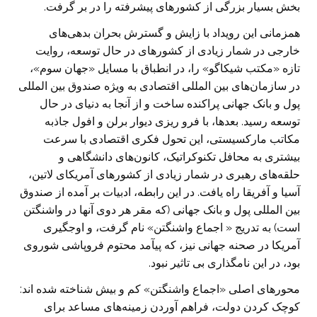
بخش بسیار بزرگی از کشور‌های پیشرفته را در بر گرفت.
همزمانی این رویداد با زایش و گسترش بحران بدهی‌های
خارجی در شمار زیادی از کشور‌های در حال توسعه، روایت
تازه «مکتب شیکاگو» را، در انطباق با مسایل «جهان سوم»،
در سازمان‌های بین المللی اقتصادی به ویژه صندوق بین المللی
پول و بانک جهانی پراکنده ساخت و از آنجا به دنیای در حال
توسعه رسید. بعد‌ها، با فرو ریزی دیوار برلن و افول جاذبه
مکاتب مارکسیستی، این تحول فکری اقتصادی با سرعت
بیشتری به محافل تکنوکراتیک، کانون‌های دانشگاهی و
حلقه‌های رهبری در شمار زیادی از کشور‌های آمریکای لاتین،
آسیا و آفریقا راه یافت. در این رابطه، ادبیات بر آمده از صندوق
بین المللی پول و بانک جهانی (که مقر هر دوی آنها در واشنگتن
است) به تدریج « اجماع واشنگتن» نام گرفت، و اوجگیری
آمریکا در صحنه جهانی نیز، که پیآمد محتوم فروپاشی شوروی
بود، در این نامگذاری بی تاثیر نبود.
محور‌های اصلی «اجماع واشنگتن» کم و بیش شناخته شده اند:
کوچک کردن دولت، فراهم آوردن زمینه‌های مساعد برای