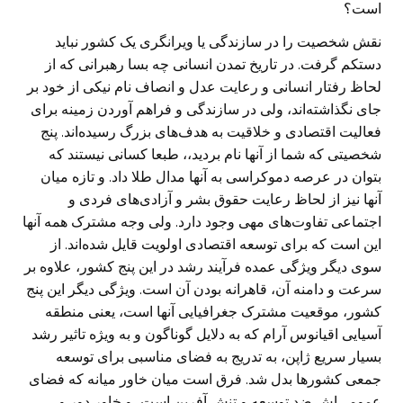
است؟
نقش شخصیت را در سازندگی یا ویرانگری یک کشور نباید
دستکم گرفت. در تاریخ تمدن انسانی چه بسا رهبرانی که از
لحاظ رفتار انسانی و رعایت عدل و انصاف نام نیکی از خود بر
جای نگذاشته‌اند، ولی در سازندگی و فراهم آوردن زمینه برای
فعالیت اقتصادی و خلاقیت به هدف‌های بزرگ رسیده‌اند. پنج
شخصیتی که شما از آنها نام بردید،، طبعا کسانی نیستند که
بتوان در عرصه دموکراسی به آنها مدال طلا داد. و تازه میان
آنها نیز از لحاظ رعایت حقوق بشر و آزادی‌های فردی و
اجتماعی تفاوت‌های مهی وجود دارد. ولی وجه مشترک همه آنها
این است که برای توسعه اقتصادی اولویت قایل شده‌اند. از
سوی دیگر ویژگی عمده فرآیند رشد در این پنج کشور، علاوه بر
سرعت و دامنه آن، قاهرانه بودن آن است. ویژگی دیگر این پنج
کشور، موقعیت مشترک جغرافیایی آنها است، یعنی منطقه
آسیایی اقیانوس آرام که به دلایل گوناگون و به ویژه تاثیر رشد
بسیار سریع ژاپن، به تدریج به فضای مناسبی برای توسعه
جمعی کشور‌ها بدل شد. فرق است میان خاور میانه که فضای
عمومی‌اش ضد توسعه و تنش آفرین است، و خاور دور و