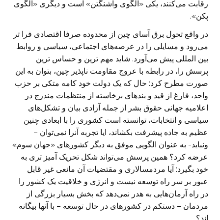
رقابت می‌کنند، یکی «الگوی واشنگتن» است و دیگری «الگوی
پکن».
در واقع تحول برق آسای چین از محدوده صرفا اقتصادی فرا تر
می‌رود و مسایلی را در عرصه‌های اجتماعی، سیاسی و روابط
بین المللی پیش می‌آورد. شاید مهم ترین و حساس ترین
پرسش را، در رابطه با عروج مقاومت ناپذیر چین، بتوان به این
صورت مطرح کرد: حال که یک دولت خود کامه متکی بر حزب
واحد، فارغ از قید و بند‌های برخاسته از منتظمات مندرج در
اعلامیه جهانی حقوق بشر از جمله آزادی بیان و تشکل‌های
سیاسی و انتخابات، توانسته است کشوری را با ابعادی چنین
عظیم به جاده پیشرفت بکشاند، ایا تجربه آنرا نمی‌توان –
ونباید- به عنوان الگویی موفق به دیگر کشور‌های «جهان سوم»
عرضه کرد؟ همین پرسش می‌تواند شکل تحریک آمیز تری به
خود بگیرد: آیا مردمسالاری و مقتضیات آن مانعی غیر قابل
عبور بر سر راه توسعه نیست و انرژی و خلاقیت یک کشور را
در راه آرمان‌هایی به هدر نمی‌دهد که بخش بسیار بزرگی از
مردمان – دستکم در کشور‌های در حال توسعه – با آنها بیگانه
اند؟