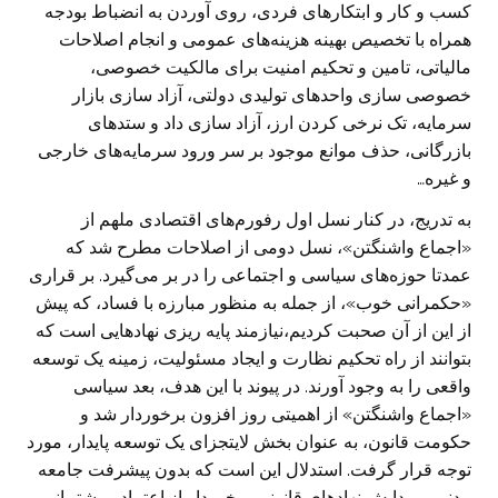
کسب و کار و ابتکار‌های فردی، روی آوردن به انضباط بودجه
همراه با تخصیص بهینه هزینه‌های عمومی و انجام اصلاحات
مالیاتی، تامین و تحکیم امنیت برای مالکیت خصوصی،
خصوصی سازی واحد‌های تولیدی دولتی، آزاد سازی بازار
سرمایه، تک نرخی کردن ارز، آزاد سازی داد و ستد‌های
بازرگانی، حذف موانع موجود بر سر ورود سرمایه‌های خارجی
و غیره…
به تدریج، در کنار نسل اول رفورم‌های اقتصادی ملهم از
«اجماع واشنگتن»، نسل دومی از اصلاحات مطرح شد که
عمدتا حوزه‌های سیاسی و اجتماعی را در بر می‌گیرد. بر قراری
«حکمرانی خوب»، از جمله به منظور مبارزه با فساد، که پیش
از این از آن صحبت کردیم،نیازمند پایه ریزی نهاد‌هایی است که
بتوانند از راه تحکیم نظارت و ایجاد مسئولیت، زمینه یک توسعه
واقعی را به وجود آورند. در پیوند با این هدف، بعد سیاسی
«اجماع واشنگتن» از اهمیتی روز افزون برخوردار شد و
حکومت قانون، به عنوان بخش لایتجزای یک توسعه پایدار، مورد
توجه قرار گرفت. استدلال این است که بدون پیشرفت جامعه
مدنی و پیدایش نهاد‌های قانونی برخوردار از اعتماد و پشتیبانی