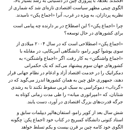
افکندند. بعد‌ها، با پیروزی چین در دستیابی به رشد بسیار بالا،
الگوی چینی مظهر سیاست اقتصادی تازه‌ای شد که شماری از
نظریه پردازان، به ویژه در غرب، آنرا «اجماع پکن» نامیدند.
چرا «اجماع پکن»؟ این اصطلاح در بر دارنده چه پیامی است
برای کشور‌های در حال توسعه؟
«اجماع پکن» اصطلاحی است که در سال ۲۰۰۴ میلادی از
سوی یوشوآ کوپر رامو، دانشگاهی آمریکایی، در مقابله با
«اجماع واشنگتن» به کار رفت. اگر «اجماع واشنگتن» به
کشور‌های جهان سوم پیشنهاد می‌کند که یک حکمرانی
دمکراتیک را در خدمت اقتصاد آزاد و ادغام در نظام جهانی قرار
دهند، جمهوری خلق چین به همان کشور‌ها اندرز می‌گوید که در
«گرداب» دموکراسی به سبک غربی سقوط نکنند تا به رشدی
شتابان، که «امپراتوری میانه» را طی مدت زمانی کوتاه به
جرگه قدرت‌های بزرگ اقتصادی در آورد، دست یابند.
شش سال بعد از کوپر رامو، استفان‌هالپر دیپلمات سابق و
استاد کنونی دانشگاه کمبریج در کتاب خود (اجماع پکن: چگونه
الگوی خود کامه چین بر قرن بیست و یکم تسلط خواهد