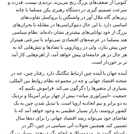
کنونی) از ضعف‌های بزرگ رنج می‌برند، تردیدی نیست. قدرت و
سرعت تصمیم گیری در دستگاه رهبری پکن مسلما با چانه
زنی‌های گاه ملال آور در واشنگتن یا بروکسل تفاوت‌های
اساسی دارد. با این حال دموکراسی‌ها در مقابله با بحران‌های
بزرگ از خود توانایی‌های بیشتری نشان داده‌اند. نظام سیاسی
هند مسلما در عرصه‌های اقتصادی نمی‌تواند با سرعتی همتراز
چین پیش بتازد، ولی در رویارویی با تضاد‌ها و تنش‌هایی که به
هر حال در هر جامعه‌ای پیش خواهد آمد، از اهرم‌هایی کار آمد
تر بر خوردار است.
آینده جهان با آینده چین ارتباط تنگاتنگ دارد. رفتار چین، چه در
صحنه اقتصاد جهانی و چه در مجموعه نظام روابط بین المللی،
بسیاری از متغیر‌ها را دگرگون می‌کند. فراموش نکنیم که
جمعیت «امپراتوری میانه» بیش از چهار برابر آمریکا و نزدیک
به دو برابر و نیم اتحادیه اروپا است. با تبدیل شدن چین به یک
کشور ثروتمند، بازار بسیار عظیمی به وجود خواهد آمد که با
تقاضای خود می‌تواند رشد اقتصاد جهانی را برای ده‌ها سال
تضمین کند. همچنین تحولات آتی سیاسی در چین، اگر در
راستای گسترش مردمسالاری انجام بگیرد، بخش بسیار بزرگی