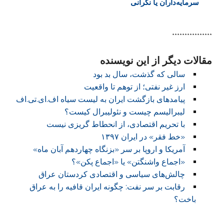
سرمایه‌داران یا نگرانی
برای سرمایه‌داری؟
****************
مقالات دیگر از این نویسنده
سالی که گذشت، سال بد بود
ارز غیر نفتی؛ از توهم تا واقعیت
پیامدهای بازگشت ایران به لیست سیاه اف.ای.تی.اف
لیبرالیسم چیست و نئولیبرال کیست؟
با تحریم اقتصادی، از انحطاط گریزی نیست
«خط فقر» در ایران ۱۳۹۷
آمریکا و اروپا بر سر «بزنگاه چهاردهم آبان ماه»
«اجماع واشنگتن» یا «اجماع پکن»؟
چالش‌های سیاسی و اقتصادی کردستان عراق
رقابت بر سر نفت: چگونه ایران قافیه را به عراق
باخت؟