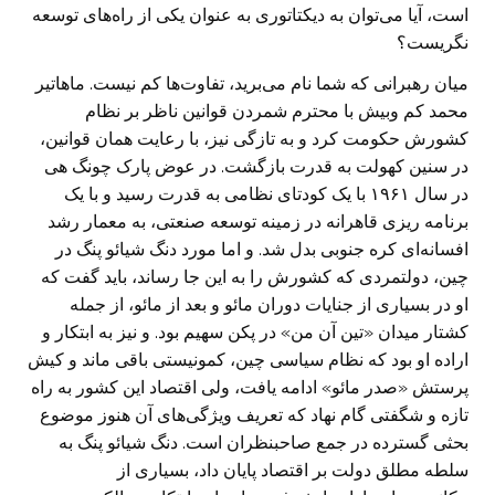
است، آیا می‌توان به دیکتاتوری به عنوان یکی از راه‌های توسعه
نگریست؟
میان رهبرانی که شما نام می‌برید، تفاوت‌ها کم نیست. ماهاتیر
محمد کم وبیش با محترم شمردن قوانین ناظر بر نظام
کشورش حکومت کرد و به تازگی نیز، با رعایت همان قوانین،
در سنین کهولت به قدرت بازگشت. در عوض پارک چونگ هی
در سال ۱۹۶۱ با یک کودتای نظامی به قدرت رسید و با یک
برنامه ریزی قاهرانه در زمینه توسعه صنعتی، به معمار رشد
افسانه‌ای کره جنوبی بدل شد. و اما مورد دنگ شیائو پنگ در
چین، دولتمردی که کشورش را به این جا رساند، باید گفت که
او در بسیاری از جنایات دوران مائو و بعد از مائو، از جمله
کشتار میدان «تین آن من» در پکن سهیم بود. و نیز به ابتکار و
اراده او بود که نظام سیاسی چین، کمونیستی باقی ماند و کیش
پرستش «صدر مائو» ادامه یافت، ولی اقتصاد این کشور به راه
تازه و شگفتی گام نهاد که تعریف ویژگی‌های آن هنوز موضوع
بحثی گسترده در جمع صاحبنظران است. دنگ شیائو پنگ به
سلطه مطلق دولت بر اقتصاد پایان داد، بسیاری از