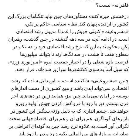
قاهرانه» نیست؟
درخشش خیره کننده دستآورد‌های چین نباید تنگنا‌های بزرگ این
کشور را از دیده پنهان کند. نظام سیاسی حاکم بر پکن،
«مشروعیت» کنونی خویش را عمدتا مدیون رشد اقتصادی
است. در ادامه آنچه در سه دهه گذشته در چین گذشت، رهبران
پکن محکومند به این که نرخ رشد اقتصادی خود را دستکم در
سطوح هفت تا هشت در صد نگاهدارند تا بتوانند میلیون‌ها
فرصت تازه شغلی را در اختیار جمعیت انبوه «امپراتوری زرد»،
که سیل آسا به سوی کلانشهر‌ها سرازیر شده‌اند، قرار دهند.
چنین «مشروعیتی» شکننده است، به این دلیل ساده که رشد
اقتصادی نمی‌تواند ابدی باشد و هیچ کشوری از دست انداز‌های
توسعه در امان نمی‌ماند. چین نیز، همانند ژاپن در دهه‌های آخر
قرن بیستم، دیر یا زود با فرو کش کردن جهش اولیه روبرو
خواهد شد، چشم اندازی که به دلیل وزنه سنگین این کشور در
بازار‌های گوناگون، هم برای آن و هم برای اقتصاد جهانی سخت
نگرانی آور است. به علاوه نرخ رشد چین به گونه‌ای افراطی بر
صادرات به بازار‌های بین المللی تکیه دارد و دیر یا زود باید