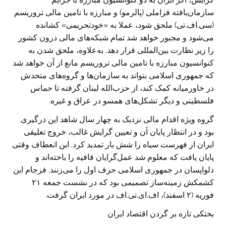
سازمان‌یافته فراملی (پالرمو) و مبارزه با تامین مالی تروریسم
(سی.اف.تی) ملحق شود، عملا به «خود‌تحریمی» کشانده
می‌شود و مجبور خواهد شد تمام شبکه‌های مالی درون کشور
را زیر نظارت بین‌المللی قرار دهد. به‌علاوه، ملحق شدن به
کنوانسیون مبارزه با تامین مالی تروریسم مانع از آن خواهد شد
که جمهوری اسلامی بتواند به سازمان‌ها و گروه‌های متحدش
در خاور‌میانه کمک کند، از حزب‌الله لبنان گرفته تا حماس
فلسطینی و دیگر تشکل‌های همسو در عراق و غیره.
گروه ویژه اقدام مالی نزدیک به چهار سال شاهد این درگیری
بود و در انتظار پایان آن و تعیین گرایش غالب، خروج تعلیقی
ایران از فهرست سیاه را شش بار تمدید کرد. این انعطاف وقتی
پایان یافت که معلوم شد عمل‌گرایان قافیه را باخته‌اند و
دلواپسان در جمهوری اسلامی حرف اول را می‌زنند. فرجام این
کشمکش زمینه‌ساز تصمیمی بود که در نشست جمعه ۲۱
فوریه (۲ اسفند)، اف.ای.تی.اف در مورد ایران گرفت.
بختکی تازه بر گردن اقتصاد ایران