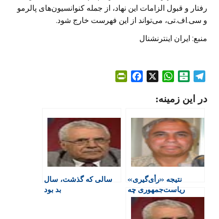
رفتار و قبول الزامات این نهاد، از جمله کنوانسیون‌های پالرمو
و سی.اف.تی، می‌تواند از این فهرست خارج شود.
منبع: ایران اینترنشنال
P
F
X
W
B
T
r
a
h
a
e
در این زمینه:
i
c
a
l
l
n
e
t
a
e
t
b
s
t
g
F
o
A
a
r
r
o
p
r
a
i
k
p
i
m
e
n
نتیجه «رأی‌گیری»
سالی که گذشت، سال
n
ریاست‌جمهوری چه
بد بود
d
پیامی برای بازیگران
l
اقتصادی دارد؟
y