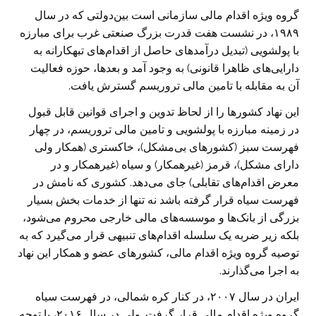
گروه ویژه اقدام مالی سازمانی است بین‌دولتی که در سال
۱۹۸۹، در نشست هفت قدرت بزرگ صنعتی غرب برای مبارزه
با پولشویی (تبدیل درآمد‌های حاصل از اقدام‌های تبهکارانه به
دارایی‌های ظاهرا قانونی) به وجود آمد و بعد‌ها، حوزه فعالیت
آن به مقابله با تامین مالی تروریسم گسترش یافت.
این نهاد کشور‌ها را از لحاظ تدوین و اجرای قوانین قابل قبول
در زمینه مبارزه با پولشویی و تامین مالی تروریسم، در چهار
فهرست سبز (کشور‌های بی‌مشکل)، خاکستری (همکار ولی
دارای مشکل)، قرمز (غیر‌همکار) و سیاه (غیر‌همکار و در
معرض اقدام‌های تقابلی) جای می‌دهد. کشوری که نامش در
فهرست سیاه قرار گرفته باشد نه تنها از خدمات بخش بسیار
بزرگی از بانک‌ها و موسسه‌های مالی خارجی محروم می‌شود،
بلکه زیر ضربه یک سلسله اقدام‌های تنبیهی قرار می‌گیرد که به
توصیه گروه ویژه اقدام مالی، کشور‌های عضو و همکار این نهاد
به اجرا می‌گذارند.
ایران در سال ۲۰۰۷، در کنار کره شمالی، در فهرست سیاه
گروه ویژه اقدام مالی قرار گرفت. ولی در سال ۲۰۱۶، با توجه