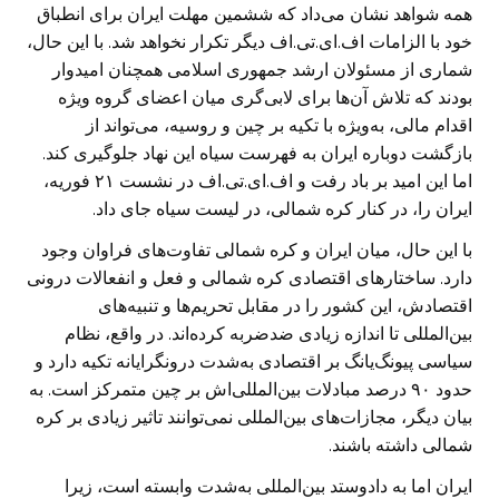
همه شواهد نشان می‌داد که ششمین مهلت ایران برای انطباق
خود با الزامات اف.ای.تی.اف دیگر تکرار نخواهد شد. با این حال،
شماری از مسئولان ارشد جمهوری اسلامی همچنان امیدوار
بودند که تلاش آن‌ها برای لابی‌گری میان اعضای گروه ویژه
اقدام مالی، به‌ویژه با تکیه بر چین و روسیه، می‌تواند از
بازگشت دوباره ایران به فهرست سیاه این نهاد جلوگیری کند.
اما این امید بر باد رفت و اف.ای.تی.اف در نشست ۲۱ فوریه،
ایران را، در کنار کره شمالی، در لیست سیاه جای داد.
با این حال، میان ایران و کره شمالی تفاوت‌های فراوان وجود
دارد. ساختار‌های اقتصادی کره شمالی و فعل و انفعالات درونی
اقتصادش، این کشور را در مقابل تحریم‌ها و تنبیه‌های
بین‌المللی تا اندازه زیادی ضد‌ضربه کرده‌اند. در واقع، نظام
سیاسی پیونگ‌یانگ بر اقتصادی به‌شدت درونگرایانه تکیه دارد و
حدود ۹۰ درصد مبادلات بین‌المللی‌اش بر چین متمرکز است. به
بیان دیگر، مجازات‌های بین‌المللی نمی‌توانند تاثیر زیادی بر کره
شمالی داشته باشند.
ایران اما به داد‌و‌ستد بین‌المللی به‌شدت وابسته است، زیرا