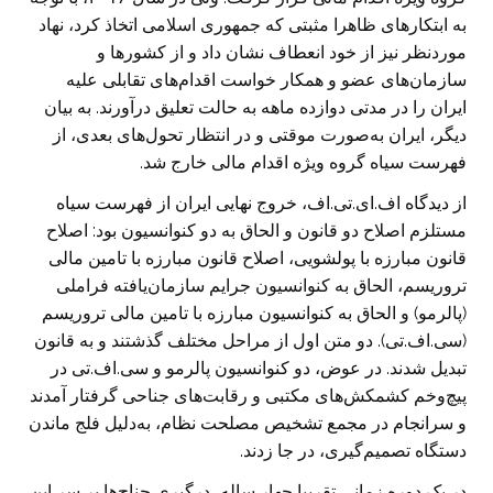
به ابتکار‌های ظاهرا مثبتی که جمهوری اسلامی اتخاذ کرد، نهاد
مورد‌نظر نیز از خود انعطاف نشان داد و از کشور‌ها و
سازمان‌های عضو و همکار خواست اقدام‌های تقابلی علیه
ایران را در مدتی دوازده ماهه به حالت تعلیق در‌آورند. به بیان
دیگر، ایران به‌صورت موقتی و در انتظار تحول‌های بعدی، از
فهرست سیاه گروه ویژه اقدام مالی خارج شد.
از دیدگاه اف.ای.تی.اف، خروج نهایی ایران از فهرست سیاه
مستلزم اصلاح دو قانون و الحاق به دو کنوانسیون بود: اصلاح
قانون مبارزه با پولشویی، اصلاح قانون مبارزه با تامین مالی
تروریسم، الحاق به کنوانسیون جرایم سازمان‌یافته فرا‌‌‌ملی
(پالرمو) و الحاق به کنوانسیون مبارزه با تامین مالی تروریسم
(سی.اف.تی). دو متن اول از مراحل مختلف گذشتند و به قانون
تبدیل شدند. در عوض، دو کنوانسیون پالرمو و سی.اف.تی در
پیچ‌و‌خم کشمکش‌های مکتبی و رقابت‌های جناحی گرفتار آمدند
و سر‌انجام در مجمع تشخیص مصلحت نظام، به‌دلیل فلج ماندن
دستگاه تصمیم‌گیری، در جا زدند.
در یک دوره زمانی تقریبا چهار ساله، درگیری جناح‌ها بر سر این