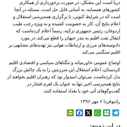
دریا است. این مشکل، در صورت برخورداری از همکاری
کشورهای همسایه، به آسانی قابل حل است. مسئله در آنجا
است که در شرایط کنونی، با برگزاری همه‌پرسی استقلال و
اعلام نتایج آن، کار به خصومت کشیده و به ویژه رجب طیب
اردوغان، رئیس جمهوری ترکیه، رسماً اعلام کرده‌است که
انتقال نفت اقلیم به بندر جیهان را قطع می‌کند. در مورد
دادوستدهای مرزی و ارتباطات هوایی نیز تهدیدهای مشابهی بر
اقلیم سنگینی می‌کند.
اوضاع عمومی خاورمیانه و تنگناهای سیاسی و اقتصادی اقلیم
کردستان، اعلام استقلال این سرزمین را به یک چالش بزرگ
بدل کرده‌است. می‌توان امیدوار بود که رهبران اقلیم بخواهند از
نتایج همه‌پرسی اخیر تنها به عنوان یک اهرم فشار در
گفت‌وگوهای آتی خود با بغداد استفاده کنند.
رادیوفردا ۶ مهر ۱۳۹۶
P
F
X
W
B
T
r
a
h
a
e
در این زمینه:
i
c
a
l
l