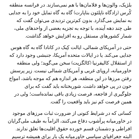
بلژیک، والون‌ها و فلامان‌ها با هم نمی‌سازند. در فرانسه منطقه
کُرس (زادگاه ناپلئون بناپارت) گاه به گاه تمایل خود را به جدایی
به نمایش می‌گذارد. بدون کم‌ترین تردیدی می‌توان گفت که
طی چند دهه آینده، با توجه به تجزیه بعضی از واحدهای ملی،
شمار کشورهای مستقل رو به افزایش خواهد گذاشت.
حتی در آمریکای شمالی، ایالت کِبک در کانادا گاه به گاه هوس
جدایی می‌کند. یا در ایالات متحده آمریکا، جنبشی وجود دارد که
از استقلال کالیفرنیا (کالگزیت) سخن می‌گوید؛ ولی منطقه
خاورمیانه، اروپای غربی و آمریکای شمالی نیست. زیر پرسش
رفتن مرزها در این منطقه، هر اندازه هم که موجه باشد، امواج
خون در پی خواهد داشت. شوربختانه باید گفت که برای
جلوگیری از فاجعه، فرصت زیادی باقی نمانده‌است؛ ولی در
همین فرصت کم نیز باید واقعیت را گفت.
کسانی که در شرایط کنونی از ضرورت ثبات مرزهای موجود
در خاورمیانه پرآشوب دفاع می‌کنند، الزاماً به طیف ملی‌گرایان
افراطی و دشمنان قسم خورده حقوق اقلیت‌ها تعلق ندارند.
البته جغرافیای سیاسی خاورمیانه یک بار برای همیشه ترسیم