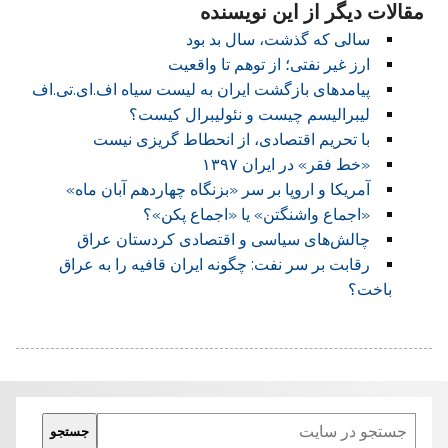
مقالات دیگر از این نویسنده
سالی که گذشت، سال بد بود
ارز غیر نفتی؛ از توهم تا واقعیت
پیامدهای بازگشت ایران به لیست سیاه اف.ای.تی.اف
لیبرالیسم چیست و نئولیبرال کیست؟
با تحریم اقتصادی، از انحطاط گریزی نیست
«خط فقر» در ایران ۱۳۹۷
آمریکا و اروپا بر سر «بزنگاه چهاردهم آبان ماه»
«اجماع واشنگتن» یا «اجماع پکن»؟
چالش‌های سیاسی و اقتصادی کردستان عراق
رقابت بر سر نفت: چگونه ایران قافیه را به عراق
باخت؟
Search
جستجو