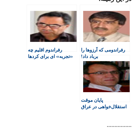
n
e
t
a
e
t
b
s
t
g
F
o
A
a
r
r
o
p
r
a
i
k
p
i
m
e
n
رفراندومی که آرزوها را
رفراندوم اقلیم چه
n
برباد داد!
«تجربه» ای برای کردها
d
دارد؟
l
y
پایان موقت
استقلال‌خواهی در عراق
و درس‌گیری اشتباه از
آن
****************