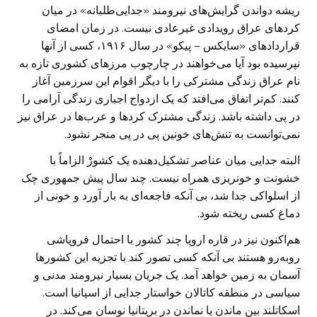
ریشه دواندن گرایش‌های نیرومند «جدایی‌طلبانه» در میان
کردهای عراق رویدادی غیرعادی نیست. در زمان امضای
قراردادهای «سایکس – پیکو» در سال ۱۹۱۶، کسی از آنها
نپرسیده بود آیا می‌خواهند در چارچوب مرزهای کشوری تازه به
نام عراق زندگی مشترکی را با دیگر اقوام این سرزمین آغاز
کنند. کم‌تر اتفاق می‌افتد که یک ازدواج اجباری زندگی آرامی را
در پی داشته باشد. زندگی مشترک کردها و عرب‌ها در عراق نیز
نمی‌توانست به تنش‌های خونین پی در پی منجر نشود.
البته جدایی میان عناصر تشکیل‌دهنده یک کشورْ الزاماً با
خشونت و خونریزی همراه نیست. چند سال پیش جمهوری چک
از اسلواکی جدا شد، بی آنکه فاجعه‌ای به بار آورد و خونی از
دماغ کسی ریخته شود.
هم‌اکنون نیز در قاره اروپا چند کشور با احتمال فروپاشی
روبه‌رو هستند بی آنکه کسی تصور کند با تجزیه این کشورها
آسمان به زمین خواهد آمد. یک جریان بسیار نیرومند مدنی و
سیاسی در منطقه کاتالان خواستار جدایی از اسپانیا است.
اسکاتلند بین ماندن یا نماندن در بریتانیا نوسان می‌کند. در