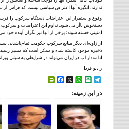
نبود آب کافی سفره آنها را کوچک ساخته و آسایش را از آ
ندارند؛ انگیزه آنها اعتراض سیاسی نیست که هراس از س
وقوع و استمرار این اعتراضات دستگاه سرکوب را فرس
دستخوش ناآرامی شود. تداوم این اعتراضات و سرکوب خ
امنیتی خسته شوند؛ برخی از آنها نیز نگران آینده خود می‌
از زاویه‌ای دیگر منابع سرکوب حکومت تمام‌ناشدنی نیس
ذخیره موجود کاسته شده و ممکن است که مسیر رسیدن 
ادامه‌دار آب در ایران می‌تواند در شرایطی به سیلی ویر
رادیو فردا
P
F
X
W
B
T
r
a
h
a
e
در این زمینه:
i
c
a
l
l
n
e
t
a
e
t
b
s
t
g
F
o
A
a
r
r
o
p
r
a
i
k
p
i
m