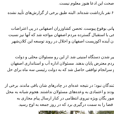
 صحت این ادعا هنوز معلوم نیست.
طبق اظهارات رسمی نیروی انتظامی اصفهان تا کنون ۶۷ نفر بازداشت شده‌اند. البته طبق برخی از گزارش‌های تأیید نشده
ن ۱۶ روزه کشاورزان اصفهانی بوقوع پیوست. تحصن کشاوزران اصفهانی در پی اعتراضات
خی با استقبال گسترده مردم اصفهان مواجه شد که آنها نیز نسبت
 آینده اکوزیست اصفهان و اخلال در روند توسعه این کلان‌شهر
یر شدن دستگاه امنیتی شد. از این رو مسئولان محلی و دولت
دم معترض پایان بدهند. مسئولان اداره آب و استانداری اصفهان
د و سرانجام توافقی حاصل شد که به دولت رئیسی سه ماه برای حل
دگان نبود؛ در نتیجه عده‌ای در چادرهای شان باقی ماندند. برخی از
ند و اعتمادی به وعده‌های مسئولان نداشتند. هجوم شبانه به محل
 یگان ویژه نیروی انتظامی در کنار ارسال پیام مجازی به
فضا را به سمت درگیری برد که در روز جمعه به اوج رسید.