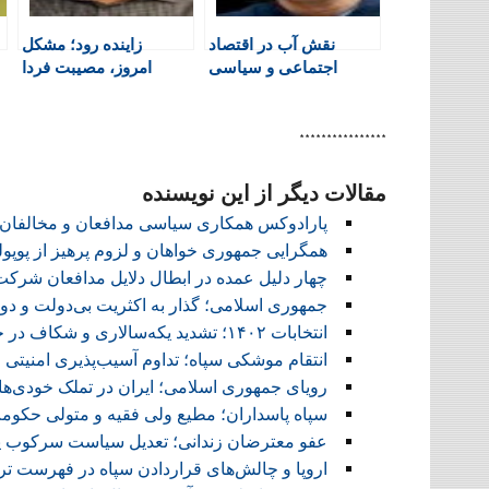
e
n
نقش آب در اقتصاد
زاینده رود؛ مشکل
n
اجتماعی و سیاسی
امروز، مصیبت فردا
d
ایران
l
y
****************
مقالات دیگر از این نویسنده
پارادوکس همکاری سیاسی مدافعان و مخالفان 
همگرایی جمهوری خواهان و لزوم پرهیز از پوپو
چهار دلیل عمده در ابطال دلایل مدافعان شرکت در 
جمهوری اسلامی؛ گذار به اکثریت بی‌دولت و دو
انتخابات ۱۴۰۲؛ تشدید یکه‌سالاری و شکاف در حاکمیت یکپارچه
انتقام موشکی سپاه؛ تداوم آسیب‌پذیری امنیتی
رویای جمهوری اسلامی؛ ایران در تملک خودی‌ها
سپاه پاسداران؛ مطیع ولی فقیه و متولی حکوم
عفو معترضان زندانی؛ تعدیل سیاست سرکوب ی
اروپا و چالش‌های قراردادن سپاه در فهرست ت