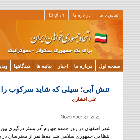
Ski
تماس با ما
در باره ما
English
t
conten
صفحه اول
درباره ما
اخبار
بیانیه ها
دیدگاهها
ویدی
تنش آبی؛ سیلی که شاید سرکوب را زم
علی افشاری
November 30, 2021
شهر اصفهان در روز جمعه چهارم آذر بستر درگیری بین 
انتظامی جمهوری‌اسلامی شد. ده‌ها نفر از معترضان در پ