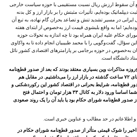
 تبع آن سقوط ارزش ریال نسبت مستقیمی با حوزه سیاست خارجی
پلماتیک بوده‌ایم، تأثیرات مثبتش را بر بازار ارز و کل بدنه
رانی در مسیر تشدید تنش و تصاعد بحران گام نهاده، به تبع آن
وده‌ایم؛ اما به واقع بلبشوی قیمت ارز به‌خصوص از ابتدای هفته
ای حکام علیه ایران همراه بود تا چه اندازه به تحولات حوزه
سؤال، گفت‌وگویی را با محمد طبیبیان انجام داده تا به واکاوی
 به‌خصوص در حوزه برجامی بر پارامترهای اقتصادی کشور نائل
تاد دانشگاه است.
‌ با توجه به شرایط حساس و بحرانی ناشی از بن‌بست 95‌روزه مذاکرات وین بسیاری معتقد بودند که بعد از صدور قطع‌نامه
چهارشنبه گذشته شورای حکام باید انتظار رکوردشکنی‌های ۷۲ ساعت گذشته در بازار ارز را می‌داشتیم. در مقابل هم
صدور قطع‌نامه، شرایط بحرانی در اقتصاد کشور این رکوردشکنی و
سقوط ارزش ریال را اجتناب‌ناپذیر می‌کرد. حال به باور شما اساسا ورود دلار به کانال ۳۳ هزار تومان و احتمال فتح
ز صدور قطع‌نامه شورای حکام بود یا باید آن را یک روند صعودی
اطلاعاتم در حد مطالب و عناوین خبری است.
وز اخیر را شوک قیمتی متأثر از صدور قطع‌نامه شورای حکام در