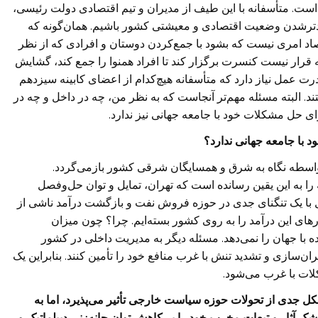
ست. متأسفانه با این طیف از مدیران و تیم اقتصادی دولت رئیسی،
د بدترشدن وضعیت اقتصادی و معیشتی کشور باشیم. همان‌گونه که
قتصاد امری نیست که بشود با جمع‌کردن دوستان و افرادی که از نظر
 قرار نیست کنسرت برگزار کند تا افراد همنوا را جمع کند، گشایش
رت عمل نیاز دارد که متأسفانه هیچ‌کدام از اعضای کابینه سیزدهم
د. البته مسئله مهم‌تر آنجاست که به نظر من، چه در داخل و چه در
برای حل مشکلات خود با جامعه جهانی نیز ندارد.
ود با جامعه جهانی ندارد؟
 واسطه نگاه به شرق و همسایگان شرقی کشور بازمی‌گردد.
را به این یقین رسانده است که تهران، تمایل و توان حل‌وفصل
ل با یک تنگنای جدی در حوزه فروش نفت و بازگشت درآمد ناشی از
رهای این درآمد را به روی کشور بسته‌ایم. چرا؟ چون میزان
ا جهان را نمی‌دهد. مسئله دیگر به مدیریت داخلی در کشور
ن‌سازی و تشدید تنش با غرب منافع خود را تأمین کنند. بنابراین یک
لات با غرب می‌شود.
شکل جدی از تحولات حوزه سیاست خارجی تأثیر می‌پذیرد، اما به
 آثار و تبعات مخرب خود را بر کاهش توان چانه‌زنی دیپلماتیک و