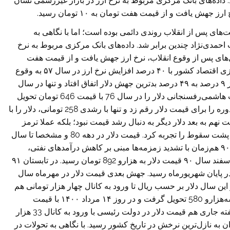
. داده‌های بانک مرکزی مربوط به نرخ ارز در بازار غیررسمی نشان
ش یافت و از قیمت هفت تومان به ۱۰ تومان رسید.
‌های پس از انقلاب روندی دائمی بوده است؛ اما با نگاهی به
ن دولت احمدی‌نژاد چندین برابر شد. داده‌های بانک مرکزی مربوط به نرخ
‌های پس از وقوع انقلاب، نرخ ارز جهش یافت و از قیمت هفت
تومان به ۱۰ تومان رسید. به این ترتیب نخستین شوک ارزی اقتصاد کشور با ۴۰ درصد افزایش نرخ ارز در سال ۵۷ به وقوع
پیوست. با آغاز به کار دولت سازندگی و اوج‌گیری تورم از ۹ درصد به ۴۹ درصد بدترین جهش دلار اتفاق افتاد و تنها در سال
۷۰ قیمت دلار از ۸۶ تومان به ۱۴۲ تومان رسید. در نهایت هاشمی‌رفسنجانی دلار را در سال 76 با قیمت 646 تومان تحویل
دولت اصلاحات داد. دولت سیدمحمد خاتمی باثبات‌ترین دوره را برای قیمت دلار رقم زد و تنها با رشدی 258 تومانی، دلار را با
ز دولت نهم به بعد دلار دیگر به دنبال رشد قیمت نبود؛ بلکه عملا ترمز
قیمت‌ها را برید و به دنبالش ریال ایران هم مرتبا سقوط پشت سقوط را تجربه کرد. قیمت دلار در دهه 80 و مشخصا تا سال
۱۳۸۹، از ۸۱۳ تومان به هزارو صد تومان رسید. در سال ۹۰ هم‌زمان با تشدید زمزمه‌ها مبنی بر کاهش درآمد‌های نفتی،
افزایش نرخ ارز حالتی شتابان به خود گرفت و در پایان اسفند سال ۹۰ قیمت دلار به هزارو 892 تومان رسید. در تابستان ۹۱
 هزارو 800 تومان به دوهزارو 300 تومان در پایان شهریورماه رسید. جهش بعدی قیمت دلار در مهرماه سال
تومان را تجربه کرد. در این سال دلار بر حسب ریال تا ورود به کانال چهار هزار تومانی هم
گام برداشت. نهایت امر حسن روحانی دلار را با قیمت سه‌هزارو 580 تحویل گرفت و در روز ۱۴ مرداد ۱۴۰۰ با قیمت
25هزارو 619 تومان تحویل دولت رئیسی داد. از ابتدای هفته جاری هم قیمت دلار در دولت رئیسی با ورود به کانال 33 هزار
ن به نازل‌ترین نرخش در تاریخ کشور رسید. با نگاهی به تحولات در