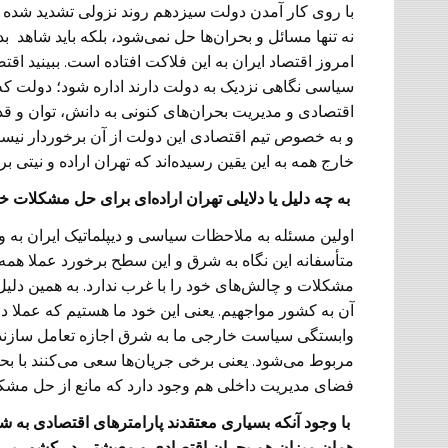
با روی کار آمدن دولت سیزدهم روند نزولی تشدید شده ا
نه تنها مسائل و بحران‌ها حل نمی‌شود، بلکه باید شاه
امروز اقتصاد ایران به این فلاکت افتاده است. ببینید ا
سیاسی نگاهی نزدیک به دولت دارند اداره شود؛ دولت که
اقتصادی و مدیریت بحران‌های کنونی به دانش، توان و قد
و به خصوص تیم اقتصادی این دولت از آن برخوردار نیستن
خارج همه به این یقین رسیده‌اند که تهران اراده‌ و نیتی 
‌ به چه دلیل یا دلایلی تهران اراده‌ای برای حل مشکلات خ
اولین مسئله به ملاحظات سیاسی و دیپلماتیک ایران به
متأسفانه این نگاه به شرق و این سطح برخورد عملا همه 
مشکلات و چالش‌های خود را با غرب ندارد. به همین دلی
آن به کشور مواجهیم. یعنی این خود ما هستیم که عملا د
وابستگی سیاست خارجی ما به شرق اجازه تعامل سازنده ب
مربوط می‌شود. یعنی برخی جریان‌ها سعی می‌کنند با بحرا
فضای مدیریت داخلی هم وجود دارد که مانع از حل مشک
‌ با وجود آنکه بسیاری معتقدند پارامترهای اقتصادی به 
همان میزان هم بحران اقتصادی و معیشتی در کشور بی‌شک