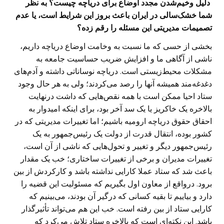
‌ دلیل وخیم‌شدن مجدد اوضاع برای دریاچه چیست؟ به نظر
شما خشک‌سالی در ایران باعث بروز این شرایط است، یا عدم
تصمیمات مدیریتی این مسئله را رقم زده؟
بخشی از حسی که ما نسبت به وخامت اوضاع دریاچه داریم،
ناشی از آگاهی ما و افزایش ضریب حساسیت جامعه به
مشکلات محیط‌زیستی است. دریاچه نوساناتی داشته و آدم‌های
دغدغه‌مند همیشه آنها را رصد می‌کردند؛ ولی به هر حال وجود
ستاد احیا ممکن است با همه نقص‌هایی که داشت درنهایت
بالاخره یک خاکریز یا یک سد آخر بود، برای اینکه امیدوار به
احقاق حقوق دریاچه ارومیه باشیم؛ اما تغییرات مدیریتی که در
کشور بوده، انتقال قدرت از دولت یک رئیس‌جمهور به یک
رئیس‌جمهور دیگر و تغییر و تحول‌هایی که ناشی از آن است،
تغییرات مدیران و برخی از تغییرات ساختاری؛ خب یک مقدار
باعث شد که ستاد عملا کارایی نداشته باشد و کارکردش از بین
برود. درواقع از معاون اول بگیریم که مسئولیت این قضیه را
دارد و بیاییم تا بقیه کسانی که درگیر آن بودند، می‌بینیم که
کارایی ستاد از بین رفته است. خب این هم می‌تواند تأثیرگذار
باشد. این نکته‌ای است که بالاخره ستاد تلاش می‌کرد که