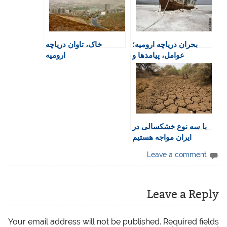
r
o
p
r
a
i
k
p
i
m
e
n
بحران دریاچه ارومیه؛
خاک، تاوان دریاچه
n
عوامل، پیامدها و
ارومیه
d
راهکارها
l
y
با سه نوع خشکسالی در
ایران مواجه هستیم
Leave a comment
Leave a Reply
Your email address will not be published.
Required fields