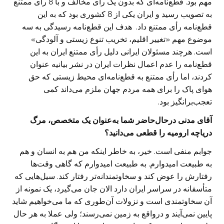
مهم بود. قطع‌نامه‌ای که بدون یک رأی مخالف و با 8 رأی ممتنع
به تصویب رسید و ایران یکی از 8 کشوری بود که به این
قطع‌نامه رأی ممتنع داد. هدف این قطع‌نامه رسیدگی به سه
موضوع مهم «تغییر اقلیم، تخریب تنوع زیستی و آلودگی»
است. هرچند مسئولان ایرانی دلیل رأی ممتنع ایران به این
قطع‌نامه را عدم اعمال نظرات ایران در نشر بیانیه عنوان
کردند، اما رأی ممتنع به قطع‌نامه‌ای محیط زیستی که حق
هوای پاک را برای همه مردم جهان ملزم می‌داند کمی
تعجب‌برانگیز بود.
‌آقای مدنی در‌حال‌حاضر شما به‌عنوان یک متخصص، مرگ
دریاچه ارومیه را قطعی می‌دانید؟
جوابم منفی است. خیر، به خاطر اینکه من هم به انسان و هم
به طبیعت امیدوارم. به طبیعت امیدوارم که گاهی وقت‌ها
رفتارش را عوض کند و سخاوتمندانه‌تر رفتار کند. سیل‌هایی که
متأسفانه در سراسر ایران دارد الان جان می‌گیرد، یک نمونه از
آن سخاوتمندی است و نزولات آن‌طوری که ما می‌خواهیم شاید
پایین نمی‌آیند و درواقع به زمین نمی‌رسند؛ ولی عملا به هر حال