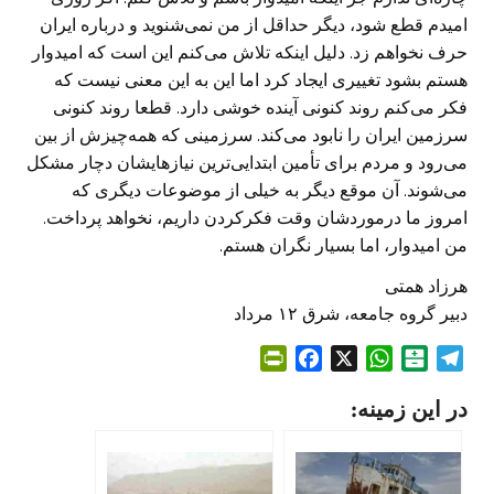
امیدم قطع شود، دیگر حداقل از من نمی‌شنوید و درباره ایران
حرف نخواهم زد. دلیل اینکه تلاش می‌کنم این است که امیدوار
هستم بشود تغییری ایجاد کرد اما این به این معنی نیست که
فکر می‌کنم روند کنونی آینده خوشی دارد. قطعا روند کنونی
سرزمین ایران را نابود می‌کند. سرزمینی که همه‌چیزش از بین
می‌رود و مردم برای تأمین ابتدایی‌ترین نیازهایشان دچار مشکل
می‌شوند. آن موقع دیگر به خیلی از موضوعات دیگری که
امروز ما درموردشان وقت فکرکردن داریم، نخواهد پرداخت.
من امیدوار، اما بسیار نگران هستم.
هرزاد همتی
دبیر گروه جامعه، شرق ۱۲ مرداد
P
F
X
W
B
T
r
a
h
a
e
در این زمینه:
i
c
a
l
l
n
e
t
a
e
t
b
s
t
g
F
o
A
a
r