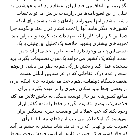
بگذاریم، این اتفاق می‌افتد. ایران اعتقاد دارد که ملحق‌شدن به
خیلی از این قطع‌نامه‌ها در درازمدت برایش می‌تواند تبعات
داشته باشد و اینها می‌توانند بهانه‌ای داشته باشند برای اینکه
کشورهای دیگر بیایند آنها را تحت فشار قرار دهند و بگویند چرا
شما این کار و آن کار را که تعهد داشتید، نکردید و بنابراین باید
تحریم‌های بیشتری بشوید. خلاصه یک تحلیل این‌چنینی یا یک
بدبینی این‌چنینی وجود دارد که به نظرم بخشی از آن جایز
است، اینکه یک کشور می‌خواهد یک‌سری تصمیمات بگیرد، باید
سنجیده عمل کند و بخش بزرگی هم به نظر من ناشی از توهم
است و عدم درک اتفاقاتی که در عرصه بین‌المللی هست.
ضعف دستگاه‌ دیپلماسی هم باعث می‌شود به جای اینکه ایران
در بعضی جاها بیاید سکان رهبری را بر عهده بگیرد و برای
منافع کشورهای در حال توسعه بجنگد، به جایش تلاش می‌کند
خلاصه یک موضع متفاوت بگیرد و فقط با «نه» گفتن ابراز
وجود بکند که خب عملا با این وضعیت چیزی دستگیر ایران
نمی‌شود. گو اینکه الان می‌بینیم این قطع‌نامه با 161 رأی
تصویب شد و آنهایی که رأی ندادند شاید بیشتر به چشم می‌آیند
که حالا کشوری که حتی در قانون اساسی خودش بحث محیط