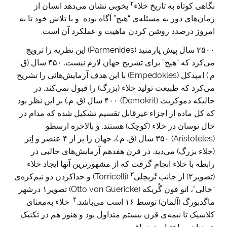
۲
نگاهی کوتاه به تاریخ خلاء
بخوبی نشان می‌دهد انسان از
زمان‌های دور به مسئله‌ی “هیچ” آگاه بوده و با تلاش خود تا به
امروز درصدد روشن کردن ماهیت و عملکرد آن است.
۲۵۰۰ سال پیش پارمنید (Parmenides) این نظریه را ترویج
می‌کرد که “هیچ” برای تشریح جهان لازم نیست. ۴۵۰ سال (ق.
م.) امپدکل (Empedokles) با این هدف آزمایش‌هائی را تشریح
می‌کرد که طبیعت تولید خلاء (بزرگ) را قبول نمی‌کند. در
حالیکه دموکریت (Demokrit) ۴۰۰ سال (ق. م.) بر این نظر بود
که کل ماده از اجزاء غیرقابل تقسیم تشکیل شده که مدام در
حال نوسان در خلاء (کوچک) هستند. و بالاخره ارسطو
(Aristoteles) ۳۵۰ سال (ق. م.)، جهان را پر از ۴ عنصر و اِتر
(خلاء بزرگ) می‌دید. در قرن هفدهم آزمایش‌های جالبی در
رابطه با خلاء انجام گرفت که از مشهورترین آنها ایجاد خلاء
۳
(تصویر۲) از جانب تُریچلی
(Torricelli) و جداکردن دو نیم‌کره‌ی
“خالی”، اتو فون گُریکه (Otto von Guericke) تصویر۱ درشهر
۴
ماگدبورگ (آلمان) توسط ۱۶ اسب می‌باشد.
خلاء به‌معنای
کلاسیک تا نیمه‌ی قرن بیستم متداول بود و هنوز هم در تکنیک