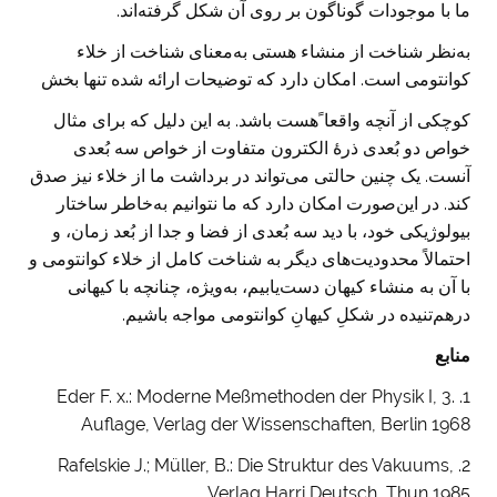
ما با موجودات گوناگون بر روی آن شکل گرفته‌اند.
به‌نظر شناخت از منشاء هستی به‌معنای شناخت از خلاء
کوانتومی است. امکان دارد که توضیحات ارائه شده تنها بخش
کوچکی از آنچه واقعا ًهست باشد. به این دلیل که برای مثال
خواص دو بُعدی ذرهٔ الکترون متفاوت از خواص سه بُعدی
آنست. یک چنین حالتی می‌تواند در برداشت ما از خلاء نیز صدق
کند. در این‌صورت امکان دارد که ما نتوانیم به‌خاطر ساختار
بیولوژیکی خود، با دید سه بُعدی از فضا و جدا از بُعد زمان، و
احتمالاً محدودیت‌های دیگر به شناخت کامل از خلاء کوانتومی و
با آن به منشاء کیهان دست‌یابیم، به‌ویژه، چنانچه با کیهانی
درهم‌تنیده در شکلِ کیهانِ کوانتومی مواجه باشیم.
منابع
1. Eder F. x.: Moderne Meßmethoden der Physik I, 3.
Auflage, Verlag der Wissenschaften, Berlin 1968
2. Rafelskie J.; Müller, B.: Die Struktur des Vakuums,
Verlag Harri Deutsch, Thun 1985