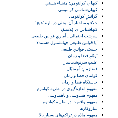
کیها نِ کِوانتومیِ؛ منشاء هِستیِ
کیهان‌‌شناسی کوانتومی
گرانشِ کوانتومی
خلاء و ساختار آن، بحثی در بارهٔ “هیچ”
کیهاشناس یِ کِلاسیکِ
سِرشتِ احتمالی ـ آماریِ قوانینِ طبیعی
آیا قوانین طبیعی جهانشمول هستند؟
چیستی قوانین طبیعی
تَوهّمِ فضا و زمان
علیتِ سرنوشت‌ساز
فضازمانِ اَبرسَیّال
کوانتای فضا و زمان
خاستگاهِ فضا و زمان
مفهومِ اندازه‌گیری در نظریه کوانتوم
مفهوم همدوسی و ناهمدوسی
مفهومِ واقعیت در نظریه کوانتوم
ساز‌و‌کارها
مفهوم مادّه در تراکم‌های‌ بسیار بالا