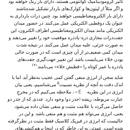
تاثیر کرومودینامیک کوانتومی هستند، دارای بار رنگ خواهند بود
و اگر مثلاً از لپتون‌ها و کوارک‌های باردار تشکیل شده‌باشند
دارای بار الکترومغناطیسی خواهند بود. چنین ذرات بارداری به
عنوان یک دوقطبی الکتریکی عمل می‌کنند. در حضور میدان
الکتریکی مانند میدان الکترومغناطیسی اطراف الکترون، این
جفت‌ذرات مجازی ذره-پادذره موقعیت خود را تغییر می‌دهند و
به صورت جزئی، علیه میدان عمل می‌کنند. در نتیجه شدت
میدان کمی ضعیف‌تر از آن چیزی است که در صورت خالی
بودن خلاء می‌بایست باشد. این تغییر جهت‌گیری جفت‌های
۱۲
پادذره با عمر کوتاه را «قطبش خلاء» می‌نامند.”
شاید سخن از انرژی منفی گفتن کمی عجیب به‌نظر آید. اما با
۵
اندک دقت به آنچه از نظریه نسبیت
می‌شناسیم، یعنی بیان
انرژی در این نظریه E =
، ملاحظه می‌کنیم که در مخرجِ
عبارت مربوطه، ریشه (جذر دو) وجود دارد. عددی که از جذر دو
حاصل می‌گردد با علامت مثبت و منفی نشان داده می‌شود.
یعنی، انرژی می‌تواند هم مثبت و هم منفی باشد. و این در
حالیست که انرژی در فیزیک کلاسیک فقط مثبت در نظرگرفته
شده است. عمدتن به این خاطر که در اینجا برهم‌کنشی‌های