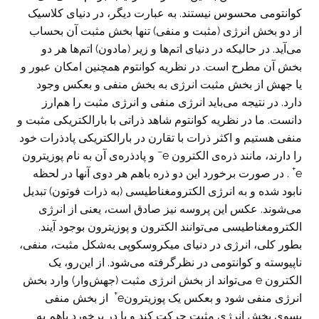
کوانتومی محسوس نیستند. به عبارت دیگر، در دنیای کلاسیک
از دو بخش انرژی (مثبت و منفی) تنها بخش مثبت آن بحساب
می‌آید. در حالیکه در دنیای اتم‌ها و زیر (مادون) اتم‌ها هر دو
بخش آن مطرح است. در نظریه کوانتوم همچنین امکان عبور و
یا جهش از بخش مثبت انرژی به بخش منفی و بعکس وجود
دارد. در نتیجه می‌‌باید انرژی منفی و انرژی مثبت را هم‌ارز
دانست. ما در نظریه کوانتوم شاهد ذراتی با بارالکتریکی مثبت و
منفی هستیم و اکثر ذرات با تقارن در بارالکتریکی پادذرات خود
–
را دارند، مانند ذره‌ی الکترون e
و پادذره‌ی آن به نام پوزیترون
+
e
. در صورت برخورد این دو ذره باهم هر دوی آنها در لحظه
نابود شده و به انرژی الکترومغناطیسی (به ذرات فوتون) تبدیل
می‌شوند. عکس این پروسه نیز صادق است، یعنی از انرژی
الکترومغناطیسی می‌توانند الکترون و پوزیترون بوجود آیند.
بطور کلی، انرژی در دنیای میکروسکوپی به‌شکل مثبت، منفی،
ناپیوسته و کوانتومی در نظرگرفته می‌شود. از این‌رو، یک
الکترون e می‌تواند از بخش انرژی مثبت (جهش‌وار) وارد بخش
+
انرژی منفی شود و بعکس یک پوزیترونe
از بخش منفی
بسوی بخش انرژی مثبت حرکت کند و یا در برخورد باهم به