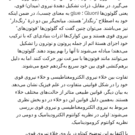
می‌گیرد. در مقابل، ذرات تشکیل دهندهٔ نیروی (میدان) قوی،
یعنی گلوئون‌ها (Gluon ؛ glue به معنای چسب)، در ضمن اینکه
خود به اصطلاح “رنگدار” هستند، میانجیگر بین دو ذرهٔ “رنگ‌دار”
نیز می‌باشند. می‌توان چنین گفت که گلوئون‌ها “فوتون‌های”
نیروی قوی هستند و بین کوارک‌ها (ذرات بنیادی‌ای که با ترکیب
خود اجزای هستهٔ اتم از جمله پروتون و نوترون را تشکیل
می‌دهند) مبادله می‌شوند تا آنها را بهم پیوند دهند. گلوئون‌‌ها
می‌توانند مانند فوتون‌ها با سرعت نور حرکت کنند. اما به دلیل
برهم‌کنشی قوی بین خود سریع به‌گردهم جمع می‌شوند.
تفاوت بین خلاء نیروی الکترومغناطیسی و خلاء نیروی قوی
خود را در شکل قوانینی متفاوت در علم فیزیک نشان می‌دهد.
به بیان دیگر، قوانین طبیعی متاثر از حالت‌های مختلف خلاء
هستند. به‌همین دلیل قوانین این دو خلاء در دو بخش نظری
مربوط به نیروی الکترومغناطیسی و نیروی قوی بررسی
می‌شوند: اولی در نظریه کوانتوم الکترودینامیک و دومی در
نظریه کوانتوم کرومودینامیک.
با اکتفا به این توضیح کوتاه در باره‌ی خلاء نیروی قوی،