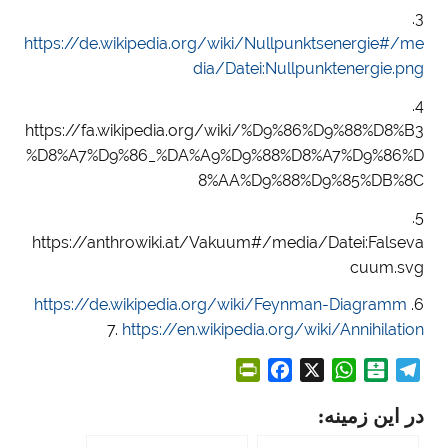
3.
https://de.wikipedia.org/wiki/Nullpunktsenergie#/me
dia/Datei:Nullpunktenergie.png
4.
https://fa.wikipedia.org/wiki/%D9%86%D9%88%D8%B3
%D8%A7%D9%86_%DA%A9%D9%88%D8%A7%D9%86%D
8%AA%D9%88%D9%85%DB%8C
5.
https://anthrowiki.at/Vakuum#/media/Datei:Falseva
cuum.svg
https://de.wikipedia.org/wiki/Feynman-Diagramm
6.
7.
https://en.wikipedia.org/wiki/Annihilation
P
F
X
W
B
T
r
a
h
a
e
در این زمینه:
i
c
a
l
l
n
e
t
a
e