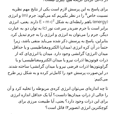
برای پاسخ به این پرسش لازم است یکی از نتایج مهم نظریه
۵
نسبیت خاص
را در نظر بگیریم که می‌گوید: جرم (m) و انرژی
2
(energy) باهم رابطه‌ای به شکل E = m c
دارند. یعنی، انرژی
برابر است با جرم ضربدر سرعت نور (c) به توان دو. به عبارت
دیگر، جرم را می‌توان به انرژی و انرژی را به جرم تبدیل کرد.
بنابراین، پاسخ به پرسش ذکر شده می‌باید منفی باشد، زیرا
حتماً در آن کره‌ انرژی (میدان) الکترومغناطیسی و یا حداقل
میدان (انرژی) گرانشی وجود دارد. میدان یا انرژی‌ای که از
ذرات فوتون‌ها (ذرات نیرو یا میدان الکترومغناطیسی) و یا
گراویتون‌ها (ذرات فرضی نیرو یا میدان گرانشی) ساخته شدند.
در این‌صورت پرسش خود را کامل‌تر کرده و به شکل زیر طرح
می‌کنیم:
تا چه اندازه‌ای می‌توان انرژی کره‌ی مربوطه را تخلیه کرد و آن
را خالی از ذراتِ میدان‌ها دانست؟ آیا یک حداقل اندازه‌ انرژی
برای این ذرات وجود دارد؟ یعنی، آیا طبیعت مرزی برای
کوچکترین انرژی (تصویر۳) قائل است؟