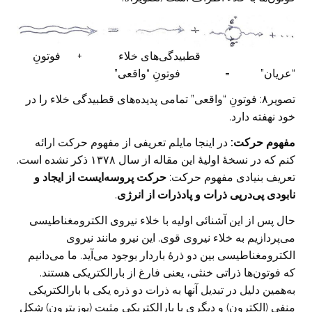
قطبیدگی‌های خلاء + فوتونِ
“عریان” = فوتونِ “واقعی”
تصویر۸: فوتونِ “واقعی” تمامی پدیده‌های قطبیدگی خلاء را در
خود نهفته دارد.
مفهوم حرکت:
در اینجا مایلم تعریفی از مفهوم حرکت ارائه
کنم که در نسخه‌ٔ اولیهٔ این مقاله از سال ۱۳۷۸ ذکر نشده است.
تعریف بنیادی مفهوم حرکت:
حرکت پروسه‌ایست از ایجاد و
نابودی پی‌درپی ذرات و پادذرات از انرژی
.
حال پس از این آشنائی اولیه با خلاء نیروی الکترومغناطیسی
می‌پردازیم به خلاء نیروی قوی. این نیرو مانند نیروی
الکترومغناطیسی بین دو ذرهٔ باردار بوجود می‌آید. ما می‌دانیم
که فوتون‌ها ذراتی خنثی، یعنی فارغ از بارالکتریکی هستند.
به‌همین دلیل در تبدیل آنها به ذرات دو ذره یکی با بارالکتریکی
منفی (الکترون) و دیگری با بارالکتریکی مثبت (پوزیترون) شکل