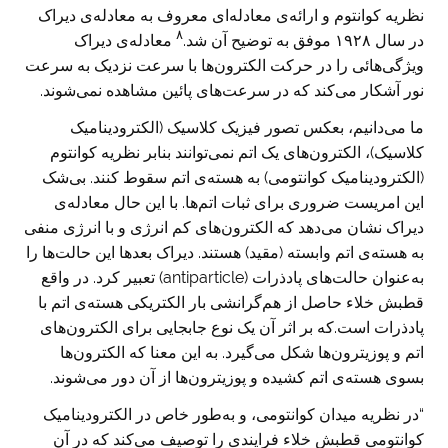
نظریه کوانتوم و ارائه‌ی معادله‌ای معروف به معادله‌ی دیراک
۸
در سال ۱۹۲۸ موفق به توضیح آن شد.
معادله‌ی دیراک
ویژگی‌هائی را در حرکت الکترون‌ها با سرعت نزدیک به سرعت
نور آشکار می‌کند که در سرعت‌های پائین مشاهده نمی‌شوند.
ما می‌دانیم، بعکس تصور فیزیک کلاسیک (الکترودینامیک
کلاسیک)، الکترون‌‌های یک اتم نمی‌توانند بنابر نظریه کوانتوم
(الکترودینامیک کوانتومی) به هسته‌ی اتم سقوط کنند. بی‌شک
این امریست ضروری برای ثبات اتم‌ها. با این حال معادله‌ی
دیراک نشان می‌دهد که الکترون‌های کم انرژی و با انرژی منفی
به هسته‌ی اتم وابسته (مقید) هستند. دیراک بعدها این حالت‌ها را
به‌عنوان حالت‌های پادذرات (antiparticle) تعبیر کرد. در واقع
قطبش خلاء حاصل از هم‌گرانشی بار الکتریکی هسته‌ی اتم با
پادذرات است.که بر اثر آن یک نوع جابجایی برای الکترون‌های
اتم و پوزیترون‌ها شکل می‌گیرد. به این معنا که الکترون‌ها
بسوی هسته‌ی اتم کشیده و پوزیترون‌ها از آن دور می‌شوند.
“در نظریه میدان کوانتومی، و به‌طور خاص در الکترودینامیک
کوانتومی قطبش خلاء فرایندی را توصیف می‌کند که در آن