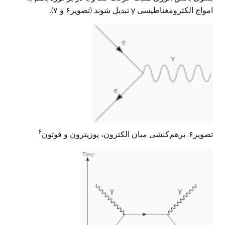
امواج الکترومغناطیسی γ تبدیل شوند (تصویر۶ و ۷).
۶
تصویر۶: برهم‌کنشی میان الکترون، پوزیترون و فوتون