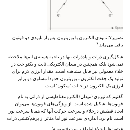
تصویر۷: نابودی الکترون با پوزیترون. پس از نابودی دو فوتون
۷
باقی می‌ماند.
شکل‌گیری ذرات و پادذرات تنها در ناحیه هسته‌ی اتم‌ها ملاحظه
نمی‌شود بلکه همچنین در میدان الکتریکی ثابت و یکنواخت در
خلاء معمولی نیز قابل مشاهده است. مقدار انرژی لازم برای
تولید یک جفت الکترون ـ پوریترون حدودا مساوی دو برابر
انرژی یک الکترون در حالت “سکون” است.
گفتیم که نیروی (میدان) الکترومغناطیسی از ذراتی به نام
فوتون‌‌ها تشکیل شده است. از ویژگی‌های فوتون‌ها می‌توان
ایجاد قطبش درخلاء و سرعت حرکت آنها که همانا سرعت نور
است نام برد. اندازه‌ی سرعت نور اما متاثر از برهم‌کنشی ذرات
فوتون‌ها با خلاء اطراف است (تصویر۸).