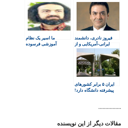
t
b
s
t
g
F
o
A
a
r
r
o
p
r
a
i
k
p
i
m
e
n
فیروز نادری، دانشمند
ما اسیر یک نظام
n
ایرانی-آمریکایی و از
آموزشی فرسوده
d
مدیران پیشین ناسا،
هستیم
l
درگذشت
y
ایران ۵ برابر کشورهای
پیشرفته دانشگاه دارد!
****************
مقالات دیگر از این نویسنده