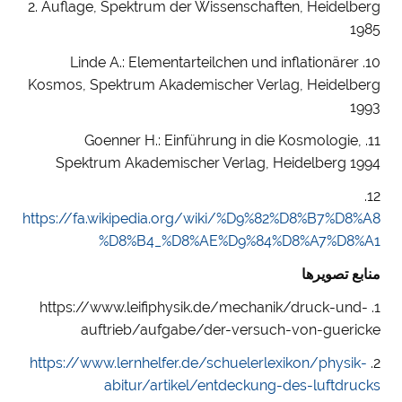
2. Auflage, Spektrum der Wissenschaften, Heidelberg
1985
10. Linde A.: Elementarteilchen und inflationärer
Kosmos, Spektrum Akademischer Verlag, Heidelberg
1993
11. Goenner H.: Einführung in die Kosmologie,
Spektrum Akademischer Verlag, Heidelberg 1994
12.
https://fa.wikipedia.org/wiki/%D9%82%D8%B7%D8%A8
%D8%B4_%D8%AE%D9%84%D8%A7%D8%A1
منابع تصویرها
1. https://www.leifiphysik.de/mechanik/druck-und-
auftrieb/aufgabe/der-versuch-von-guericke
https://www.lernhelfer.de/schuelerlexikon/physik-
2.
abitur/artikel/entdeckung-des-luftdrucks