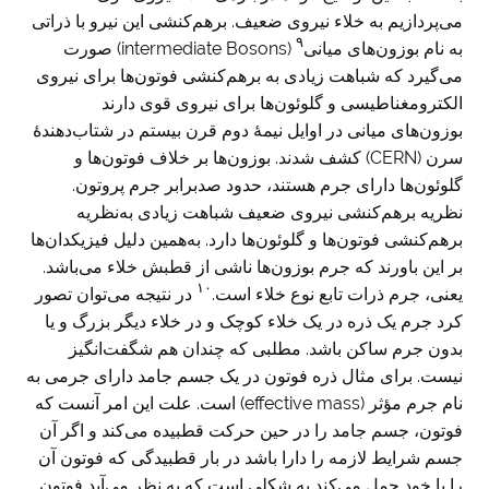
می‌پردازیم به خلاء نیروی ضعیف. برهم‌کنشی این نیرو با ذراتی
۹
به نام بوزون‌های میانی
(intermediate Bosons) صورت
می‌گیرد که شباهت زیادی به برهم‌کنشی فوتون‌ها برای نیروی
الکترومغناطیسی و گلوئون‌ها برای نیروی قوی دارند
بوزون‌های میانی در اوایل نیمهٔ دوم قرن بیستم در شتاب‌دهندهٔ
سرن (CERN) کشف شدند. بوزون‌ها بر خلاف فوتون‌ها و
گلوئون‌ها دارای جرم هستند، حدود صدبرابر جرم پروتون.
نظریه برهم‌کنشی نیروی ضعیف شباهت زیادی به‌نظریه
برهم‌کنشی فوتون‌ها و گلوئون‌ها دارد. به‌همین دلیل فیزیکدان‌ها
بر این باورند که جرم بوزون‌ها ناشی از قطبش خلاء می‌باشد.
۱۰
یعنی، جرم ذرات تابع نوع خلاء است.
در نتیجه می‌توان تصور
کرد جرم یک ذره در یک خلاء کوچک و در خلاء دیگر بزرگ و یا
بدون جرم ساکن باشد. مطلبی که چندان هم شگفت‌انگیز
نیست. برای مثال ذره فوتون در یک جسم جامد دارای جرمی به
نام جرم مؤثر (effective mass) است. علت این امر آنست که
فوتون، جسم جامد را در حین حرکت قطبیده می‌کند و اگر آن
جسم شرایط لازمه را دارا باشد در بار قطبیدگی که فوتون آن
را با خود حمل می‌کند به شکلی است که به نظر می‌آید فوتون