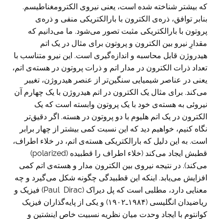
که بیشتر شناخته شده است، یعنی نیروی الکترومغناطیسم.
بنابر توافق، ذره‌ی الکترون با بارالکتریکی منفی و ذره‌ی
پروتون با بارالکتریکی مثبت تصور می‌شود. ما می‌دانیم که
مقدارِ نیرو بین الکترون و پروتون برای مثال در یک اتم
هیدروژن قابل محاسبه و اندازه‌گیری است. این نیرو متناسب با
تعداد ذرات الکترون‌ در مدار اتم و ذرات پروتون در هسته‌ی اتم،
یعنی در عناصر شیمیایی سنگین‌تر از عنصر هیدروژن، تغییر
می‌کند. برای مثال یک الکترون در اتم هیدروژن با یک چهارم آن
نیروئی به هسته‌‌ی خود با یک پروتون وابسته است که یک
الکترون در یک اتم هلیوم با دو پروتون در هسته. اگر دقیق‌تر
نگاه کنیم، خواهیم دید که این نسبت کمی بیشتر از چهار برابر
است. به‌ این دلیل که بارالکتریکی هسته‌ی اتم، در خلاء اطراف،
قطبش ایجاد می‌کند (خلاء اطراف را قطبیده (polarized)
می‌کند). در نتیجه نیروی بین الکترون مدار و هسته‌ی اتم کمی
افزایش می‌یابد. اینکه این قطبیدگی چگونه شکل می‌گیرد و چه
معنایی دارد، مطلبی است که پل دیراک (Paul Dirac) فیزیک و
ریاضیدان انگلیسی (۱۹۸۴ـ۱۹۰۲) و یکی از پایه‌گذاران فیزیک
کوانتوم با ایجاد وحدت میان نظریه نسبیت خاص اینشتین و