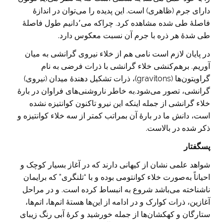
دارای جرم (ظاهری) است. این پدیده را می‌توان در اندازهٔ
فاصلهٔ طی شده مشاهده کرد. چراکه می٬‌دانیم طول فاصلهٔ
طی شده‌ٔ هر ذره‌ با جرم آن نسبت معکوس دارد.
در پایان لازم است نامی هم از خلاء نیروی گرانشی به میان
آوریم. برهم‌کنشی خلاء گرانشی با ذرات فرضی به نام
گراویتون‌ها (gravitons)، ذرات تشکیل دهندهٔ میدان (نیروی)
گرانشی، تصور می‌شود.به خاطر ناروشنی‌های فراوان در بارهٔ
خلاء گرانشی از جمله اینکه این نیرو تاکنون کوانتیزه نشده
است، دانش ما در بارهٔ آن بمراتب کمتر از سه خلاء کوانتیزه و
ذکر شده در بالاست.
پسگفتار
شواهد علمی نشان از کیهانی دارند که در آغاز بسیار کوچک و
احیاناً به‌صورت خلاء کوانتومی بوده و با “تلنگری” که برایمان
ناشناخته می‌باشد شروع به انبساط کرده است. و در مراحل
آغازین، ذرات کوارک و در ادامه از این‌ها هستهٔ اتم‌ها، اتم‌ها،
ستارگان و کهکشان‌‌ها از جمله خورشید و کرهٔ آبی رنگ زیبای