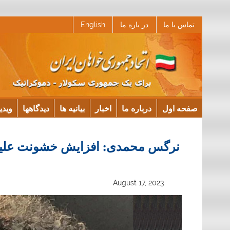
Ski
تماس با ما
در باره ما
English
t
conten
صفحه اول
درباره ما
اخبار
بیانیه ها
دیدگاهها
ویدی
نرگس محمدی: افزایش خشونت علیه ز
August 17, 2023