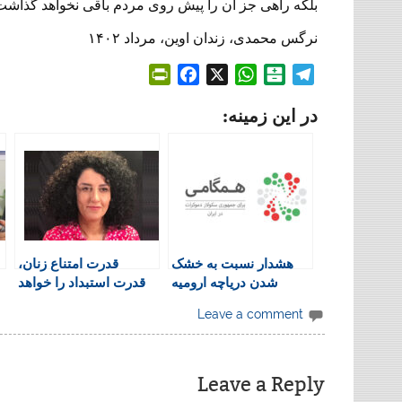
بلکه راهی جز آن را پیش روی مردم باقی نخواهد گذاشت
نرگس محمدی، زندان اوین، مرداد ۱۴۰۲
P
F
X
W
B
T
r
a
h
a
e
در این زمینه:
i
c
a
l
l
n
e
t
a
e
t
b
s
t
g
F
o
A
a
r
r
o
p
r
a
i
k
p
i
m
e
n
هشدار نسبت به خشک
قدرت امتناع زنان،
n
شدن درياچه اروميه
قدرت استبداد را خواهد
d
شکست
l
Leave a comment
y
Leave a Reply