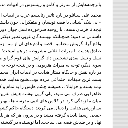
باترجمه‌هایش از سارتر و کامو و ریتسوس در ادبیات مد
محمد علی سپانلو در باره تاثير رئاليسم غرب بر ادبيات ا
« بی شک آشنايی با قصه نويسان و متفکرانی چون داستايفس
نيچه تا هرمان هسه ، با روحيه سرخورده نسل جوان دوره 
داستانی ما دميد؛ همچنانکه نويسندگان غربی نظير ديکن
واقع گرا، گزينش مضامين قصه و آدم های آن از متن زندگ
صادق هدايت با ميراث انقلابی مشروطه در هم آميخت؛ يعن
نسل و نسل بعدی تشخيص داد. گرايش های قوم گرا و ضد 
سوی ديگر، توجه به ميراث هنربومی و در نتيجه توجه به 
در باره نقش و جايگاه ممتاز هدايت در ادبيات ايران م
پست ترين طبقات اجتماعی مردم بود…….شبح هدايت همه ج
نيمه بسته و خوابناک ، هميشه چشم هايش را به تمام و
ظاهرا بی طرف می نمود، ولی گويی نوشته هايش نفرين ش
ميان ما زندگی کرد. در کلاس های ادبی مدرسه ها ، بهتر
بی ارزشی هدايت را دنبال می کردند. دستگاه حاکم کشور 
جمعی رسما ناديده گرفته ميشد و در بيرون هر که هر پ
نهاد و بر ضدش قصه می ساخت. اما نويسنده در گذشته ،