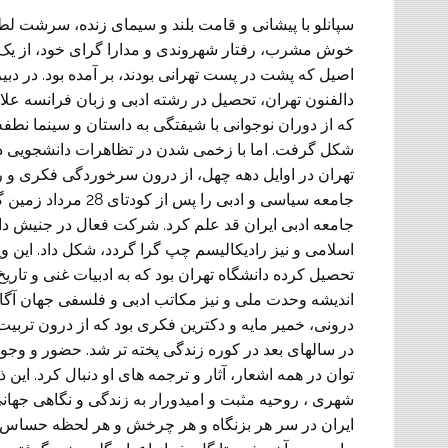
سپانلو با پیشانی و قامت بلند و سیمای زنده، سرشت ل
خوش مشرب، رفتار شهروندی و مدارا گرای خود، از یک 
اصیل که پشت در پست تهرانی بودند، بر آمده بود. در دبی
دالفنون تهران، تحصیل در رشته ادبی و زبان فرانسه علای
که از دوران نوجوانی با شیفتگی به داستان و سینما نطفه
شکل گرفت. اما با زخمی شدن در تظاهرات دانشجویی د
تهران در اوایل دهه چهل، از درون سرخوردگی فکری و ر
جامعه ادبی ایران قد علم کرد. شرکت فعال در جنیش دان
اسلامی و نیز رادیکالیسم چپ گرا گردد، شکل داد. این 
تحصیل کرده دانشگاه تهران بود که به ادبیات غنی و ت
اندیشه وحدت ملی و نیز مکاتب ادبی و فلسفی جهان آگا
درونی، خمیر مایه و دکترین فکری بود که از درون تربی
در سالهای بعد در کوره زندگی پخته تر شد. حضور و وجو
توان در همه اشعار، آثار و ترجمه های او دنبال کرد. این
شهری ، روحیه مثبت و امیدورار به زندگی و نگاهی جهان
ایران در سر هر بزنگاه و هر چرخش و هر لحظه حساس ، د