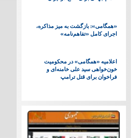
«همگامی»: بازگشت به میز مذاکره،
اجرای کامل «تفاهم‌نامه»
اعلامیه «همگامی» در محکومیت
خون‌خواهی سید علی خامنه‌ای و
فراخوان برای قتل ترامپ