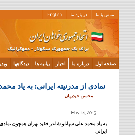
Ski
تماس با ما
در باره ما
English
t
conten
صفحه اول
درباره ما
اخبار
بیانیه ها
دیدگاهها
ویدی
نمادی از مدرنیته ایرانی: به یاد محمد
محسن حیدریان
May 14, 2015
به یاد محمد علی سپانلو شاعر فقید تهران همچون نمادی 
ایرانی