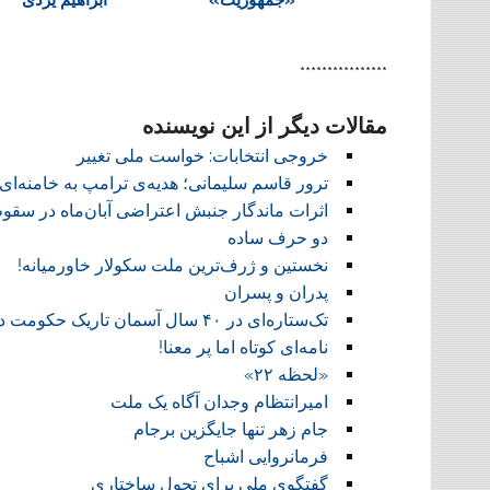
d
l
y
****************
مقالات دیگر از این نویسنده
خروجی انتخابات:‏ خواست ملی تغییر
ترور قاسم سلیمانی؛ هدیه‌ی ترامپ به خامنه‌ای
اثرات ماندگار جنبش اعتراضی آبان‌ماه در سق
دو حرف ساده
نخستین و ژرف‌ترین ملت سکولار خاورمیانه!
پدران و پسران
تک‌ستاره‌ای در ۴۰ سال آسمان تاریک حکومت دینی
نامه‌ای کوتاه اما پر معنا!
«لحظه ۲۲»
امیرانتظام وجدان آگاه یک ملت
جام زهر تنها جایگزین برجام
فرمانروایی اشباح
گفتگوی ملی برای تحول ساختاری