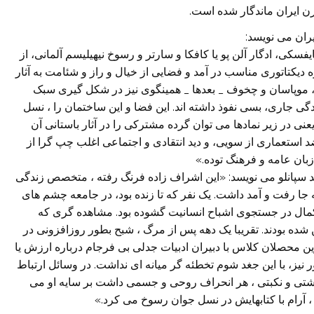
رن ایران ماندگار شده است.
يران می نويسد:
کی، ادگار آلن پو يا کافکا و سارتر و رسوخ نيهيليسم آلمانی، از
ديکتاتوری مناسب در آمد و فضايی از خيال و راز و شئامت به آثار
ز، موپاسان و چخوف _ بعدها _ همينگوی نيز در شکل گيری سبک
ی جاری، بسی نفوذ داشته اند. اين فضا و اين ساختمان را ، نسل
ی در زير نمادها می توان گرده مشترکی را در آثار باستانی آن
استعماری از سويی، و ديد انتقادی و اجتماعی اغلب چپ گرا از
زبان عامه و فرهنگ توده.»
حمد سپانلو می نويسد: «اين اشراف زاده فرنگ رفته ، متخصص زندگی
ا رفت و آمد داشت. يک نفر که تا زنده بود، در جامعه چشم های
 کمال در جستجوی اشباح انسانيت گشوده بود. مشاهده گری که
ده بودند. تقريبا يک دهه پس از مرگ ، شبح بطور روزافزونی در
ين محصلان کلاس با دبيران ادبيات جدلی بی فرجام درباره ارزش يا
نيز، با اين جغد شوم تخطئه گر ميانه ای نداشت. در وسائل ارتباط
لشتی و نکبتی ، هر انحراف روحی و جسمی داشت بر سايه او می
 آرام با کتابهايش در نسل جوان رسوخ می کرد.»