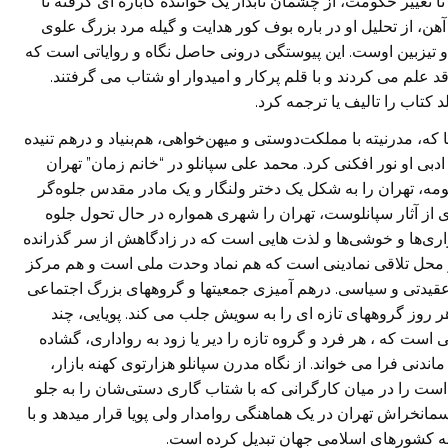
 تغییر حکومت، از چشمان تابدار یک خواننده کاباره ای گرفته تا
 آهن، از تحلیل او در باره بوف کور هدایت و گیله مرد بزرگ علوی
و تیزبین اوست. اين پیوستگی درونی حاصل نگاه و رواياتی است که
 علم می کردند و با قلم پرکار و امیدوار او شتاب می گرفتند.
تاب را تالیف یا ترجمه کرد.
جا که، مدرنیته با مملکت‌دوستی و میهن‌خواهی، هم‌بنیاد و درهم تنیده
دبی او نور افکنی کرد. محمد علی سپانلو در “خانم زمان” تهران
نظومه، تهران را به شکل یک دختر ولنگار و یک مادر مقدس جلوه‌گر
 از آثار سپانلوست، تهران را شهری همواره در حال تحول جلوه
شواری‌ها و خوشی‌ها و لذت هایی است که در زادگاهش از سر گذرانده
و محل تلاقی نمادینی است که هم نماد وحدت ملی است و هم مرکز
و عقیدتی و سیاسی. درهم آميزی جمعيتها و گروههای بزرگ اجتماعی
ر روز گروههای تازه ای را به سویش جلب می کند. پويايی، چند
ست که ، هر فرد و گروه تازه را دیر یا زود به رواداری، گشاده
دنی فرا می خواند. از نگاه مدرن سپانلو هزارتوی کهنه بازار،
ست را در میان کارگرانی که با شتاب گاری دستی‌شان را به جلو
مانخراش تهران در یک هماهنگی روامدار ولی پویا قرار میدهد و با
مه کشورهای اسلامی جهان تبدیل کرده است.