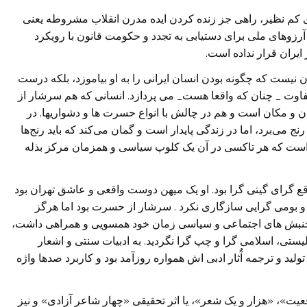
ای کم نظیر، راهی جز زنده کردن ایده مدرن انقلاب مشروطه یعنی
رزوهای ملی برای دستيابی به تجدد و حکومت قانون با رویکرد
ایران قرار نداده است.
ن نيست که چگونه بودن انسان ایرانی را به او بياموزد، بلکه درست
فاوت _ چنان که واقعا هست_ می پردازد. انسانی که هم سرشار از
ن و مکان است و هم در چالش با انواع حسرت ها و دشواریها. در
 می‌برد، اما در زندگی پایدار است و گمان می‌کند که باید رنج‌ها
ی است که هر تاکسی در آن یک کلوپ سیاسی و همزمان مرکز بذله
اقع گرای گیتی گرا بود. او یک میهن دوست واقعی و عاشق تهران بود
و بومی گرایی سازگاری نکرد . سرشار از حسرت بود اما هرگز
با جنبش های اجتماعی و سیاسی زمان خود همسویی و همراهی داشت،
یستی، اسلامی گرا و چپ گرا نگردید. به ادبیات سنتی و اشعار
لید و ترجمه آٌثار ادبی اش همواره روزآمد بود و کاربرد صدها واژه
عیت»، «هزار و یک شعر»، یا اثر تحقیقی «چهار شاعر آزادی» و نیز