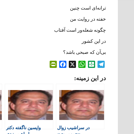
ترانه‌ای است چنین
خفته در روایت من
چگونه شعله‌ور است آفتاب
در این کشور
بی‌آن که صبحی باشد؟
P
F
X
W
B
T
r
a
h
a
e
در این زمینه:
i
c
a
l
l
n
e
t
a
e
t
b
s
t
g
F
o
A
a
r
r
o
p
r
a
i
k
p
i
m
e
n
در سراشیب زوال
واپسین ناگفته دکتر
n
«جمهوریت»
ابراهیم یزدی