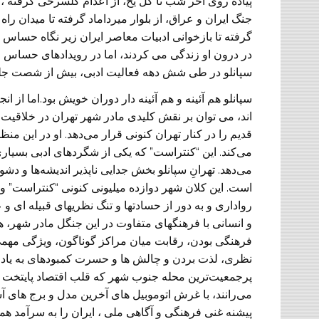
پیاده روی آخر شب تا گل یخ، از اعدام گلسرخی گرفته ، تا
جنگ ایران و عراق، از بلوار میرداماد گرفته تا میدان راه
گرفته تا بازخوانی ادبیات معاصر ایران زیر نگاه حساس 
در درون او زندگی می کردند، اما در رویدادهای حساس قد
سپانلو در طی شش دهه فعالیت ادبی، بیش از شصت جلد ک
سپانلو هم آئينه و هم آئينه دار دوران خويش بود.اما از ان
اند، می توان بر نقش کلیدی مادر شهر تهران در خلاقیت ا
قدیم را در کنار تهران کنونی قرار می‌دهد. او در این م
می‌کند. این “کنتراست” که یکی از شگردهای ادبی بسیاری
می‌دهد. تهرانِ سپانلو بخش جدایی ناپذیر اندیشه‌ها و د
است. این کلان شهر دوازده میلیونی کنونی “کنتراست” 
رواداری و به دور از حسادتها و تنگ نظریهای قبیله ای 
و انسانی با فرهنگهای متفاوت در این جنگل مادر شهر، ه
فرهنگی بودن، رقابت ميان مراکز گوناگون، ویژگی مهمی ا
نظری، لذت بردن و چالش ها و حسرت کمبودهای به یاد مان
پرجمعیت‌ترین محله جنوب شهر که قلب اقتصاد پایتخت ا
می‌رانند، با غرش اتوموبیل های آخرین مدل و برج های آس
پیشنه غنی فرهنگی و آگاهی ملی ، ایران را به سرآمد ه