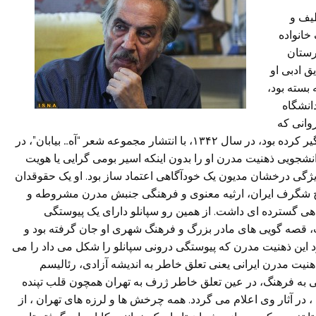
طیف و
خانواده
رستان
ق ادبی او
 بسته بود،
انشگاه
وانی که
جامعه سیاسی و ادبی را پس از کودتای 28 مرداد زمین گیر کرده بود، در سال ۱۳۴۲، با انتشار مجموعه شعر “آه… بیابان”، در
شجویی ذهنیت مدرن او را بدون اینکه اسیر بومی گرایی یا هویت
ویژگی درخشان مدیون یک خودآگاهی اعتماد ساز بود. او یک حقوقدان
اریخ شگرف ایران، ارثیه معنوی و فرهنگی جنبش مدرن مشروطه و
هی گسترده ای داشت. از همین رو سپانلو دارای یک پیوستگی
ت، قصه گویی های مادر بزرگ و فرهنگ شهری او جان گرفته بود و
د این ذهنیت مدرن که پیوستگی درونی سپانلو را شکل می داد را می
 ذهنیت مدرن ایرانی یعنی تعلق خاطر به اندیشه آزادی، رئالیسم
ی به فرهنگ، در عین تعلق خاطر ژرف به تهران همچون قلب تپنده
ر آثار وی اعلام می گردد. همه چرخش ها و لرزه های تهران ، از