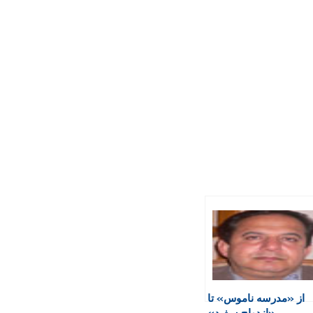
از «مدرسه ناموس» تا
«ازدواج سفید»