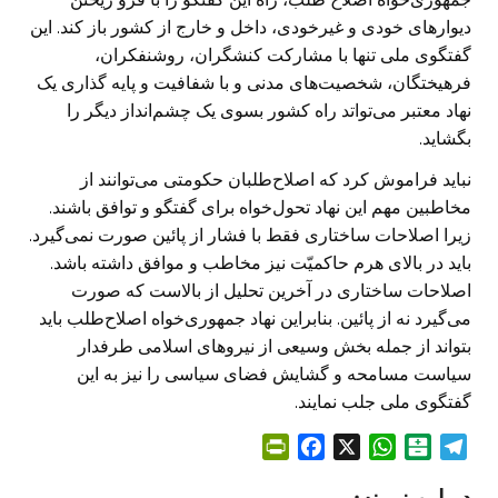
دیوارهای خودی و غیرخودی، داخل و خارج از کشور باز کند. این
گفتگوی ملی تنها با مشارکت کنشگران، روشنفکران،
فرهیختگان، شخصیت‌های مدنی و با شفافیت و پایه گذاری یک
نهاد معتبر می‌تواتد راه کشور بسوی یک چشم‌انداز دیگر را
بگشاید.
نباید فراموش کرد که اصلاح‌طلبان حکومتی می‌توانند از
مخاطبین مهم این نهاد تحول‌خواه برای گفتگو و توافق باشند.
زیرا اصلاحات ساختاری فقط با فشار از پائین صورت نمی‌گیرد.
باید در بالای هرم حاکمیّت نیز مخاطب و موافق داشته باشد.
اصلاحات ساختاری در آخرین تحلیل از بالاست که صورت
می‌گیرد نه از پائین. بنابراین نهاد جمهوری‌خواه اصلاح‌طلب باید
بتواند از جمله بخش وسیعی از نیروهای اسلامی طرفدار
سیاست مسامحه و گشایش فضای سیاسی را نیز به این
گفتگوی ملی جلب نمایند.
P
F
X
W
B
T
r
a
h
a
e
در این زمینه: