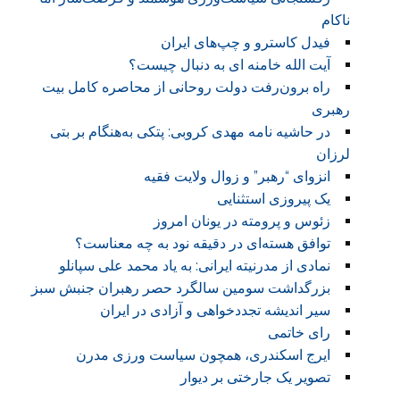
ناکام
فیدل کاسترو و چپ‌های ایران
آیت الله خامنه ای به دنبال چیست؟
راه برون‌رفت دولت روحانی از محاصره کامل بیت
رهبری
در حاشیه نامه مهدی کروبی: پتکی به‌هنگام بر بتی
لرزان
انزوای “رهبر” و زوال ولایت فقیه
یک پیروزی استثنایی
زئوس و پرومته در یونان امروز
توافق هسته‌ای در دقیقه نود به چه معناست؟
نمادی از مدرنیته ایرانی: به یاد محمد علی سپانلو
بزرگداشت سومین سالگرد حصر رهبران جنبش سبز
سیر اندیشه تجددخواهی و آزادی در ایران
رای خاتمی
ايرج اسکندری، همچون سیاست ورزی مدرن
تصویر یک جارختی بر دیوار