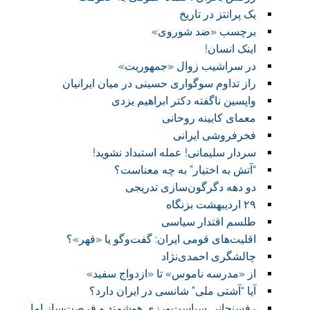
یک پرانتز در تاریخ
برچسب «ضد شوروی»
اینک انسان!
در سراشیب زوال «جمهوریت»
راز تداوم سوگواری حسینی در میان ایرانیان
واپسین ناگفته دکتر ابراهیم یزدی
معمای کابینه روحانی
فخرفروشی ایرانی
سردار سلیمانی! عمله استبداد نشوید!
“آتش به اختیار” به چه معناست؟
دو دهه دگرگون‌سازی تدریجی
۲۹ اردیبهشت بزنگاه
طلسم اقتدار سیاسی
اقلیت‌های قومی ایران: گفت‌وگو یا «قهر»؟
چالشگری احمدی‌نژاد
از «مدرسه ناموس» تا «ازدواج سفید»
آیا “آشتی ملی” شانسی در ایران دارد؟
رفسنجانی سیاست‌ورزی هوشمند و فرصت‌ساز اما