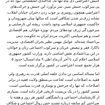
جنبش اعتراضی دی ماه تنها تک گداخته‌ی آتشفشانی نبود که در
پی سرکوب جنبش سبز، سر برآورد. این جنبش و حرکت‌های
اعتراضی همچون روسری‌ بر چوب زدن دختران خیابان انقلاب،
نشانه ژرف‌تر شدن شکافی است که سالها میان شهروندان و
حاکمیت جمهوری اسلامی وجود داشت. ریشه این نارضایتی و
سرخوردگی ژرف توده‌های مردم، بویژه جوانان، هم اقتصادی
است و هم سیاسی. اکثریت مردم ایران به حکومت دینی
بی‌اعتماد شده‌اند. عوامل مهمی نظیر بحران اقتصادی، مدیریت
ناکارا، فقر و تبعیض عریان و سرکوب اجتماعی زنان و جوانان،
در این بی‌اعتمادی نقش اساسی دارند. وزارت کشور جمهوری
اسلامی اعلام کرد تا آخر آذرماه (طی ۹ ماه امسال) حدود ۵
هزار تجمع عمده اعتراضی در کشور برگزار شده است.
اما مساله اساسی تن ندادن حلقه اصلی قدرت به رهبری ولی
فقیه به اصلاحات است. لجاعت بی‌منطق ولایت فقیه در برابر
اصلاحات که تنها راه چرخش و نوسازی قدرت سیاسی است،
مسیر کشور را در یک بن‌بست تاریخی قرار داده است. بسیاری
از کارشناسان اجتماعی و دانشگاهی کشور هر روز و هفته با
صراحتی کم سابقه درباره تشدید حس زوال اجتماعی و شکاف