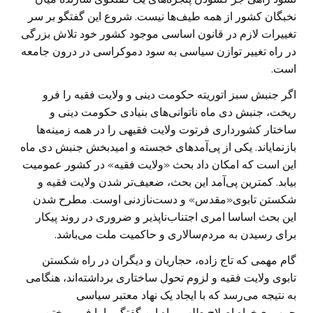
نخبگان کشور از همه طیف‌ها نیست. شروع این گفتگو بر سر
تغییرات لازم در قانون اساسی موجود کشور خود تلاش بزرگی
در راه تغییر توازن سیاسی به سود دموکراسی در درون جامعه
است.
اگر جنبش سبز اتوریته حکومت دینی و ولایت فقیه را فرو
ریخت، جنبش دی ماه ناتوانی‌های بنیادی حکومت دینی و
ساختار کشورداری فرتوت ولایت فقیهی را در همه زمینه‌ها
بازنمایاند. یکی از پی‌آمدهای خجسته و امیدبخش جنبش دی ماه
این است که امکان داد بحث «ولایت فقیه» در کشور عمومیت
بیابد. کمترین پی‌آمد این بحث، ضعیف‌تر شدن ولایت فقیه و
شکستن تابوی«مقدس» و دست‌نازدنی اوست. مطرح شدن
این بحث اساسا امری اجتناب‌ناپذیر و ضروری در روند پیکار
برای رسیدن به مردم‌سالاری و حاکمیت ملت می‌باشد.
گام مهمی که تاج زاده، حجاریان و دیگران در راه شکستن
تابوی ولایت فقیه و لزوم تحول ساختاری برداشته‌اند، هنگامی
به نتیجه می‌رسد که با ایجاد یک نهاد معتبر سیاسی
جمهوری‌خواه اصلاح طلب، راه این گفتگو را با فرو ریختن